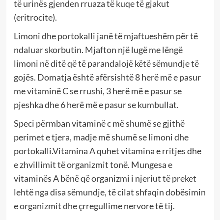
të urinës gjenden rruaza të kuqe të gjakut
(eritrocite).
Limoni dhe portokalli janë të mjaftueshëm për të
ndaluar skorbutin. Mjafton një lugë me lëngë
limoni në ditë që të parandalojë këtë sëmundje të
gojës. Domatja është afërsishtë 8 herë më e pasur
me vitaminë C se rrushi, 3 herë më e pasur se
pjeshka dhe 6 herë më e pasur se kumbullat.
Speci përmban vitaminë c më shumë se gjithë
perimet e tjera, madje më shumë se limoni dhe
portokalli.Vitamina A quhet vitamina e rritjes dhe
e zhvillimit të organizmit tonë. Mungesa e
vitaminës A bënë që organizmi i njeriut të preket
lehtë nga disa sëmundje, të cilat shfaqin dobësimin
e organizmit dhe çrregullime nervore të tij.