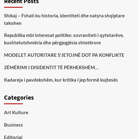
Recent Posts
Shikaj – Fshati ku historia, identiteti dhe natyra shqiptare
takohen
Republika mbi interesat politike: sovraniteti i qytetarëve,
kushtetutshmëria dhe përgjegjësia shtetërore
MODELET AUTORITARE S’JETOJNË DOT PA KONFLIKTE
ZËMËRIMI I DISIDENTIT TË PËRHERSHËM…
Kadareja i pavdekshëm, kur kritika i jep formë kujtesës
Categories
Art Kulture
Business
Editorial