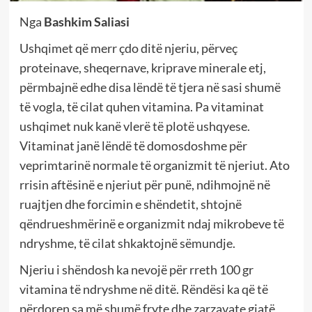
Nga
Bashkim Saliasi
Ushqimet që merr çdo ditë njeriu, përveç
proteinave, sheqernave, kriprave minerale etj,
përmbajnë edhe disa lëndë të tjera në sasi shumë
të vogla, të cilat quhen vitamina. Pa vitaminat
ushqimet nuk kanë vlerë të plotë ushqyese.
Vitaminat janë lëndë të domosdoshme për
veprimtarinë normale të organizmit të njeriut. Ato
rrisin aftësinë e njeriut për punë, ndihmojnë në
ruajtjen dhe forcimin e shëndetit, shtojnë
qëndrueshmërinë e organizmit ndaj mikrobeve të
ndryshme, të cilat shkaktojnë sëmundje.
Njeriu i shëndosh ka nevojë për rreth 100 gr
vitamina të ndryshme në ditë. Rëndësi ka që të
përdoren sa më shumë fryte dhe zarzavate gjatë