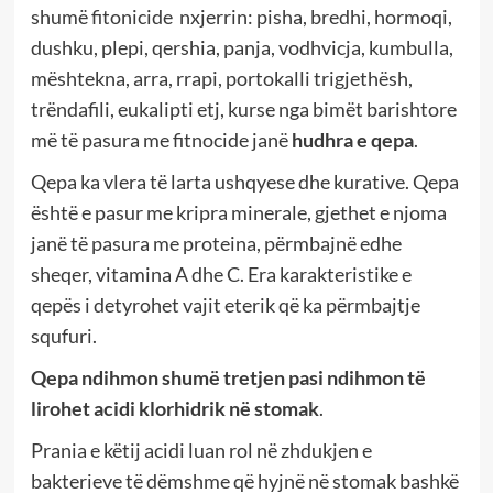
shumë fitonicide nxjerrin: pisha, bredhi, hormoqi,
dushku, plepi, qershia, panja, vodhvicja, kumbulla,
mështekna, arra, rrapi, portokalli trigjethësh,
trëndafili, eukalipti etj, kurse nga bimët barishtore
më të pasura me fitnocide janë
hudhra e qepa
.
Qepa ka vlera të larta ushqyese dhe kurative. Qepa
është e pasur me kripra minerale, gjethet e njoma
janë të pasura me proteina, përmbajnë edhe
sheqer, vitamina A dhe C. Era karakteristike e
qepës i detyrohet vajit eterik që ka përmbajtje
squfuri.
Qepa ndihmon shumë tretjen pasi ndihmon të
lirohet acidi klorhidrik në stomak
.
Prania e këtij acidi luan rol në zhdukjen e
bakterieve të dëmshme që hyjnë në stomak bashkë