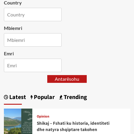
Country
Mbiemri
Emri
Antarësohu
Latest
Popular
Trending
Opinion
Shikaj – Fshati ku historia, identiteti
dhe natyra shqiptare takohen