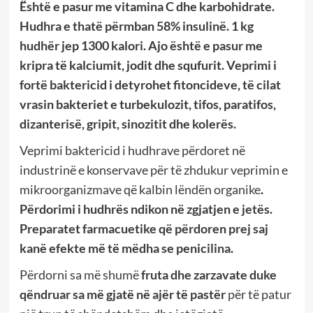
Është e pasur me vitamina C dhe karbohidrate.
Hudhra e thatë përmban 58% insulinë. 1 kg
hudhër jep 1300 kalori. Ajo është e pasur me
kripra të kalciumit, jodit dhe squfurit. Veprimi i
fortë baktericid i detyrohet fitoncideve, të cilat
vrasin bakteriet e turbekulozit, tifos, paratifos,
dizanterisë, gripit, sinozitit dhe kolerës.
Veprimi baktericid i hudhrave përdoret në
industrinë e konservave për të zhdukur veprimin e
mikroorganizmave që kalbin lëndën organike
.
Përdorimi i hudhrës ndikon në zgjatjen e jetës.
Preparatet farmacuetike që përdoren prej saj
kanë efekte më të mëdha se penicilina.
Përdorni sa më shumë
fruta dhe zarzavate duke
qëndruar sa më gjatë në ajër të pastër
për të patur