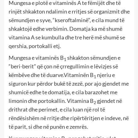
Mungesa e plotë e vitaminës A te fëmijët dhe të
rinjët shkakton ndalimin e rritjes së organizmit dhe
sëmundjen e syve, “kseroftalminë”, e cila mund të
shkaktojë edhe verbimin. Domatja ka më shumë
vitamina A se kumbulla dhe tre herë më shumë se
qershia, portokalli etj.
Mungesa e vitaminës B
shkakton sëmundjen e
1
“beri-berit” që çon në çrregullimin e lëvizjes së
këmbëve dhe të duarve.Vitaminën B
njeriu e
1
siguron kur përdor bukë të zezë, por ajo gjendet me
shumicë edhe te domatija, e cila barazohet me
limonin dhe portokallin. Vitamina B
gjendet në
2
drithrat dhe perimet, e cila luan një rol të
rëndësishëm në rritje dhe ripërtëritjen e indeve, në
të parit, si dhe në punën e zemrës.