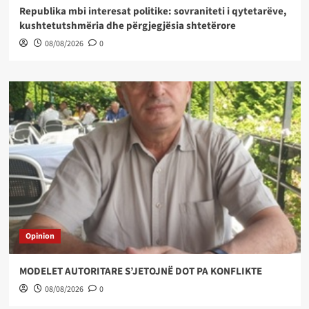
Republika mbi interesat politike: sovraniteti i qytetarëve,
kushtetutshmëria dhe përgjegjësia shtetërore
08/08/2026
0
Opinion
MODELET AUTORITARE S’JETOJNË DOT PA KONFLIKTE
08/08/2026
0