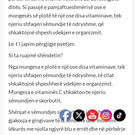
ditës. Si pasojë e pamjaftueshmërisë ose e
mungesës së plotë të një ose disa vitaminave, tek
njeriu shfaqen sëmundje të ndryshme, që
shkaktojnë shpesh vdekjen e organizmit.
Le t’i japim përgjigje pyetjes:
Si ta ruajmë shëndetin?
Nga mungesa e plotë e një ose disa vitaminave, tek
njeriu shfaqen sëmundje të ndryshme, të cilat
shkaktojnë shpeshherë vdekjen e organizmit.
Mungesa e vitaminës C shkakton te njeriu
sëmundjen e skorbutit.
Shënjat e sëmundjes së skorbutit janë; fryrja,
gjakosja e gingivave të dhëmbëve dhe mbulimi i
lëkurës me njolla ngjyrë blu e errët dhe në përbërje