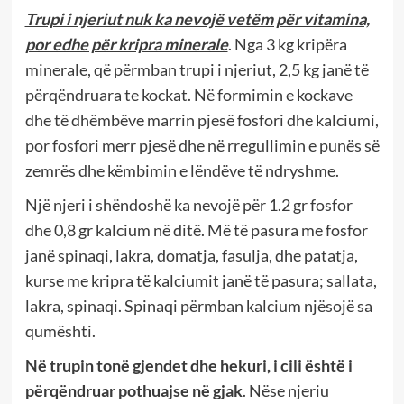
Trupi i njeriut nuk ka nevojë vetëm për vitamina,
por edhe për kripra minerale
. Nga 3 kg kripëra
minerale, që përmban trupi i njeriut, 2,5 kg janë të
përqëndruara te kockat. Në formimin e kockave
dhe të dhëmbëve marrin pjesë fosfori dhe kalciumi,
por fosfori merr pjesë dhe në rregullimin e punës së
zemrës dhe këmbimin e lëndëve të ndryshme.
Një njeri i shëndoshë ka nevojë për 1.2 gr fosfor
dhe 0,8 gr kalcium në ditë. Më të pasura me fosfor
janë spinaqi, lakra, domatja, fasulja, dhe patatja,
kurse me kripra të kalciumit janë të pasura; sallata,
lakra, spinaqi. Spinaqi përmban kalcium njësojë sa
qumështi.
Në trupin tonë gjendet dhe hekuri, i cili është i
përqëndruar pothuajse në gjak
. Nëse njeriu