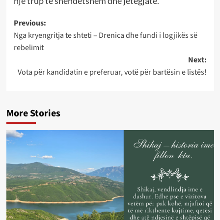
një trup të shëndetshëm dhe jetëgjatë.
Post
Previous:
Nga kryengritja te shteti – Drenica dhe fundi i logjikës së
navigation
rebelimit
Next:
Vota për kandidatin e preferuar, votë për bartësin e listës!
More Stories