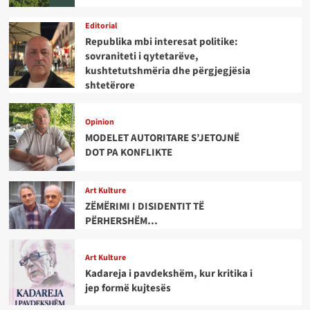
Editorial
Republika mbi interesat politike:
sovraniteti i qytetarëve,
kushtetutshmëria dhe përgjegjësia
shtetërore
Opinion
MODELET AUTORITARE S’JETOJNË
DOT PA KONFLIKTE
Art Kulture
ZËMËRIMI I DISIDENTIT TË
PËRHERSHËM…
Art Kulture
Kadareja i pavdekshëm, kur kritika i
jep formë kujtesës