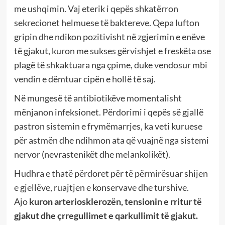
me ushqimin. Vaj eterik i qepës shkatërron
sekrecionet helmuese të baktereve. Qepa lufton
gripin dhe ndikon pozitivisht në zgjerimin e enëve
të gjakut, kuron me sukses gërvishjet e freskëta ose
plagë të shkaktuara nga çpime, duke vendosur mbi
vendin e dëmtuar cipën e hollë të saj.
Në mungesë të antibiotikëve momentalisht
mënjanon infeksionet. Përdorimi i qepës së gjallë
pastron sistemin e frymëmarrjes, ka veti kuruese
për astmën dhe ndihmon ata që vuajnë nga sistemi
nervor (nevrastenikët dhe melankolikët).
Hudhra e thatë përdoret për të përmirësuar shijen
e gjellëve, ruajtjen e konservave dhe turshive.
Ajo
kuron arteriosklerozën, tensionin e rritur të
gjakut dhe çrregullimet e qarkullimit të gjakut.