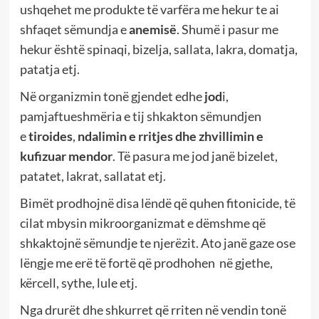
ushqehet me produkte të varfëra me hekur te ai
shfaqet sëmundja e
anemisë
. Shumë i pasur me
hekur është spinaqi, bizelja, sallata, lakra, domatja,
patatja etj.
Në organizmin tonë gjendet edhe
jod
i,
pamjaftueshmëria e tij shkakton sëmundjen
e
tiroides
,
ndalimin e rritjes dhe zhvillimin e
kufizuar mendor
. Të pasura me jod janë bizelet,
patatet, lakrat, sallatat etj.
Bimët prodhojnë disa lëndë që quhen fitonicide, të
cilat mbysin mikroorganizmat e dëmshme që
shkaktojnë sëmundje te njerëzit. Ato janë gaze ose
lëngje me erë të fortë që prodhohen në gjethe,
kërcell, sythe, lule etj.
Nga drurët dhe shkurret që rriten në vendin tonë