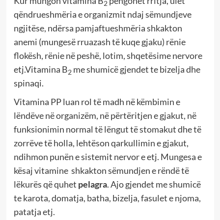
Kur mungon vitamina B
pengohet rritja, ulet
2
qëndrueshmëria e organizmit ndaj sëmundjeve
ngjitëse, ndërsa pamjaftueshmëria shkakton
anemi (mungesë rruazash të kuqe gjaku) rënie
flokësh, rënie në peshë, lotim, shqetësime nervore
etj.Vitamina B
me shumicë gjendet te bizelja dhe
2
spinaqi.
Vitamina PP luan rol të madh në këmbimin e
lëndëve në organizëm, në përtëritjen e gjakut, në
funksionimin normal të lëngut të stomakut dhe të
zorrëve të holla, lehtëson qarkullimin e gjakut,
ndihmon punën e sistemit nervor e etj. Mungesa e
kësaj vitamine shkakton sëmundjen e rëndë të
lëkurës që quhet
pelagra
. Ajo gjendet me shumicë
te karota, domatja, batha, bizelja, fasulet e njoma,
patatja etj.