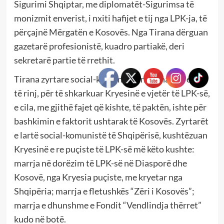
Sigurimi Shqiptar, me diplomatët-Sigurimsa të
monizmit enverist, i nxiti hafijet e tij nga LPK-ja, të
përçajnë Mërgatën e Kosovës. Nga Tirana dërguan
gazetarë profesionistë, kuadro partiakë, deri
sekretarë partie të rrethit.
Tirana zyrtare social-komuniste, nxiti hafijet e saj
të rinj, për të shkarkuar Kryesinë e vjetër të LPK-së,
e cila, me gjithë fajet që kishte, të paktën, ishte për
bashkimin e faktorit ushtarak të Kosovës. Zyrtarët
e lartë social-komunistë të Shqipërisë, kushtëzuan
Kryesinë e re puçiste të LPK-së më këto kushte:
marrja në dorëzim të LPK-së në Diasporë dhe
Kosovë, nga Kryesia puçiste, me kryetar nga
Shqipëria; marrja e fletushkës “Zëri i Kosovës”;
marrja e dhunshme e Fondit “Vendlindja thërret”
kudo në botë.