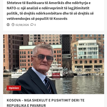
Shteteve të Bashkuara të Amerikës dhe ndërhyrja e
NATO-s: një analizë e ndërveprimit të legjitimitetit
politik, të drejtës ndërkombëtare dhe të së drejtës së
vetëvendosjes së popullit të Kosovës
02/08/2026
0
Opinion
KOSOVA – NGA SHEKUJT E PUSHTIMIT DERI TE
REPUBLIKA E PAVARUR