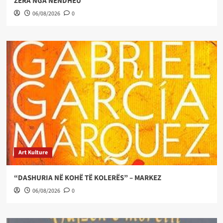
ZËRA NGA NËNDHEU
06/08/2026
0
Art Kulture
“DASHURIA NË KOHË TË KOLERËS” – MARKEZ
06/08/2026
0