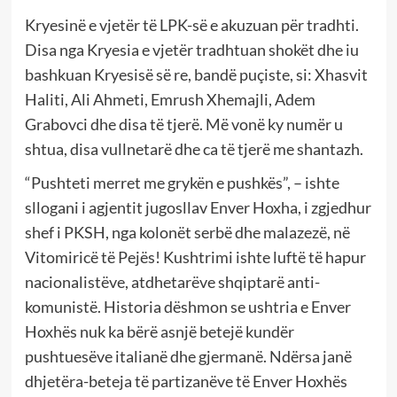
Kryesinë e vjetër të LPK-së e akuzuan për tradhti.
Disa nga Kryesia e vjetër tradhtuan shokët dhe iu
bashkuan Kryesisë së re, bandë puçiste, si: Xhasvit
Haliti, Ali Ahmeti, Emrush Xhemajli, Adem
Grabovci dhe disa të tjerë. Më vonë ky numër u
shtua, disa vullnetarë dhe ca të tjerë me shantazh.
“Pushteti merret me grykën e pushkës”, – ishte
sllogani i agjentit jugosllav Enver Hoxha, i zgjedhur
shef i PKSH, nga kolonët serbë dhe malazezë, në
Vitomiricë të Pejës! Kushtrimi ishte luftë të hapur
nacionalistëve, atdhetarëve shqiptarë anti-
komunistë. Historia dëshmon se ushtria e Enver
Hoxhës nuk ka bërë asnjë betejë kundër
pushtuesëve italianë dhe gjermanë. Ndërsa janë
dhjetëra-beteja të partizanëve të Enver Hoxhës