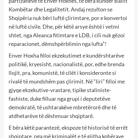
partizanëve të Enver Hoxhës, të bëra kundër Ballit
Kombëtar dhe Legalitetit. Andaj rezulton se
Shqipëria nuk bëri luftë çlirimtare, por e konvertoi
në luftë civile. Dhe, për këtë arsye është i vetmi
shtet, nga Aleanca fitimtare e LDB, i cili nuk gëzoi
reparacionet, dëmshpërblimin nga lufta”!
Enver Hoxha filloi ekzekutimet e kundërshtarëve
politikë, kryesisht, nacionalistë, por, edhe brenda
llojit, pra, komunistë, të cilët i konsideronte si
rivalë të mundshëm pas çlirimit. Në “liri” filloi me
gjyqe ekzekutive-vrastare, tipike staliniste-
fashiste, duke filluar nga grupi i deputetëve
demokratë, të ushtarakëve mbretërorë dhe të
atdhetarëve të dëshmuar shqiptarë.
E bëra këtë parantezë, ekspoze të historisë të errët
shqiptare, nga më kriminalët e të gjitha kohërave