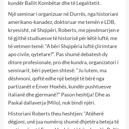
kundër Ballit Kombëtar dhe të Legalitetit.
Një seminar i organizuar në Durrës, nga historiani
amerikano-kanadez, doktoruar me temën e LDB,
kryesisht, në Shqipëri, Roberts, me pjesëmarrjen e
të gjithë studiuesve të historisë për këtë luftë, me
të vetmen temë: “A bëri Shqipëria luftë çlirimtare
apo civile, qytetare?”. Pas shumë debatesh dy
ditore profesionale, pro dhe kundra, organizatori i
seminarit, bëri pyetjen shtesë: “Ju lutem, ma
dëshmoni, qoftë edhe një betejë të bërë nga
partizanët e Enver Hoxhës, kundër pushtuesve
italianë dhe gjermanë?” Pason heshtja! Dhe as
Paskal dallaverja (Milo), nuk bindi njëri.
Historiani Roberts theu heshtjen: “Atëherë
dëgjoni, unë jua numëroj shumë dhjetëra beteja të