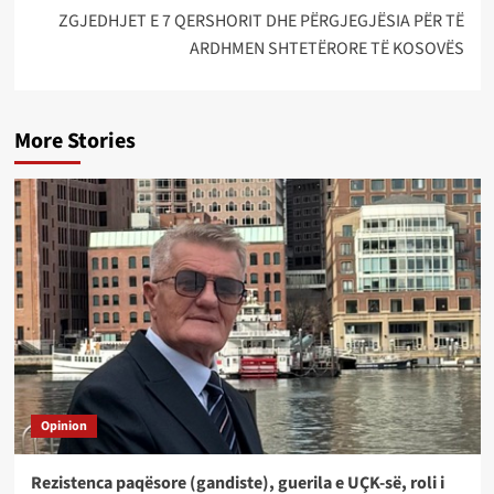
ZGJEDHJET E 7 QERSHORIT DHE PËRGJEGJËSIA PËR TË
ARDHMEN SHTETËRORE TË KOSOVËS
More Stories
Opinion
Rezistenca paqësore (gandiste), guerila e UÇK-së, roli i