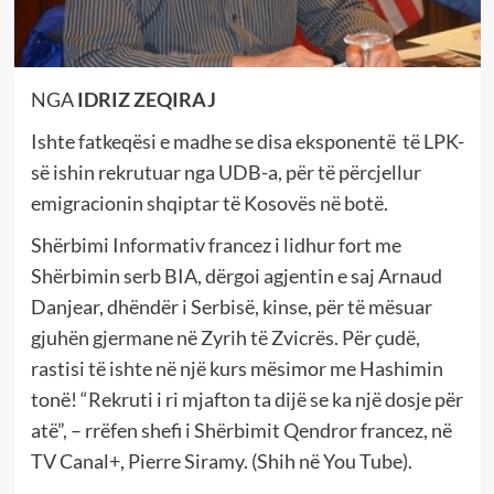
NGA
IDRIZ ZEQIRAJ
Ishte fatkeqësi e madhe se disa eksponentë të LPK-
së ishin rekrutuar nga UDB-a, për të përcjellur
emigracionin shqiptar të Kosovës në botë.
Shërbimi Informativ francez i lidhur fort me
Shërbimin serb BIA, dërgoi agjentin e saj Arnaud
Danjear, dhëndër i Serbisë, kinse, për të mësuar
gjuhën gjermane në Zyrih të Zvicrës. Për çudë,
rastisi të ishte në një kurs mësimor me Hashimin
tonë! “Rekruti i ri mjafton ta dijë se ka një dosje për
atë”, – rrëfen shefi i Shërbimit Qendror francez, në
TV Canal+, Pierre Siramy. (Shih në You Tube).