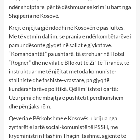
ndër shqiptare, për të dëshmuar se krimi u bart nga
Shqipëria në Kosovë.
Krejt e njëjta gjë ndodhi në Kosovën e pas luftës.
Me të vetmin dallim, se prania e ndërkombëtarëve i
pamundësonte gjyqet në sallat e gjykatave.
“Komandantët” pa ushtarë, të strehuar në Hotel
“Rogner” dhe në vilat e Bllokut të Zi” të Tiranës, të
instruktuar me të njëjtat metoda komuniste-
staliniste dhe fashiste-vrastare, pa gjyq të
kundërshtarëve politikë. Qëllimi ishte i qartë:
Uzurpimi dhe mbajtja e pushtetit përdhunshëm
dhe përgjakshëm.
Qeveria e Përkohshme e Kosovës u krijua nga
zyrtarët e lartë social-komunistë të PSSH, me
kryeministrin Hashim Thaçin, tashmë, agjentë të