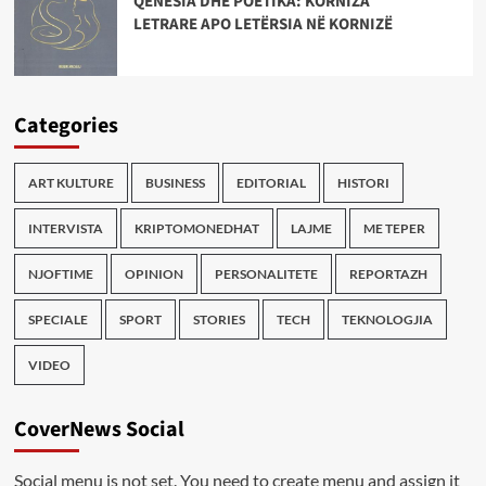
QENËSIA DHE POETIKA: KORNIZA
LETRARE APO LETËRSIA NË KORNIZË
Categories
ART KULTURE
BUSINESS
EDITORIAL
HISTORI
INTERVISTA
KRIPTOMONEDHAT
LAJME
ME TEPER
NJOFTIME
OPINION
PERSONALITETE
REPORTAZH
SPECIALE
SPORT
STORIES
TECH
TEKNOLOGJIA
VIDEO
CoverNews Social
Social menu is not set. You need to create menu and assign it