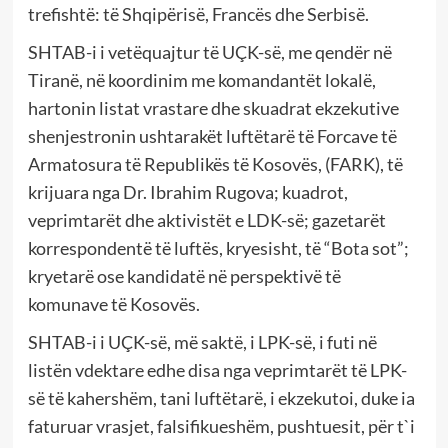
trefishtë: të Shqipërisë, Francës dhe Serbisë.
SHTAB-i i vetëquajtur të UÇK-së, me qendër në
Tiranë, në koordinim me komandantët lokalë,
hartonin listat vrastare dhe skuadrat ekzekutive
shenjestronin ushtarakët luftëtarë të Forcave të
Armatosura të Republikës të Kosovës, (FARK), të
krijuara nga Dr. Ibrahim Rugova; kuadrot,
veprimtarët dhe aktivistët e LDK-së; gazetarët
korrespondentë të luftës, kryesisht, të “Bota sot”;
kryetarë ose kandidatë në perspektivë të
komunave të Kosovës.
SHTAB-i i UÇK-së, më saktë, i LPK-së, i futi në
listën vdektare edhe disa nga veprimtarët të LPK-
së të kahershëm, tani luftëtarë, i ekzekutoi, duke ia
faturuar vrasjet, falsifikueshëm, pushtuesit, për t`i