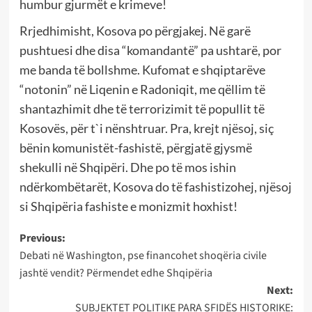
humbur gjurmët e krimeve!
Rrjedhimisht, Kosova po përgjakej. Në garë
pushtuesi dhe disa “komandantë” pa ushtarë, por
me banda të bollshme. Kufomat e shqiptarëve
“notonin” në Liqenin e Radoniqit, me qëllim të
shantazhimit dhe të terrorizimit të popullit të
Kosovës, për t`i nënshtruar. Pra, krejt njësoj, siç
bënin komunistët-fashistë, përgjatë gjysmë
shekulli në Shqipëri. Dhe po të mos ishin
ndërkombëtarët, Kosova do të fashistizohej, njësoj
si Shqipëria fashiste e monizmit hoxhist!
Post
Previous:
Debati në Washington, pse financohet shoqëria civile
navigation
jashtë vendit? Përmendet edhe Shqipëria
Next:
SUBJEKTET POLITIKE PARA SFIDËS HISTORIKE: