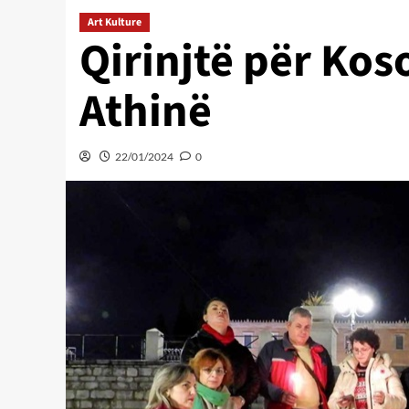
Art Kulture
Qirinjtë për Kos
Athinë
22/01/2024
0