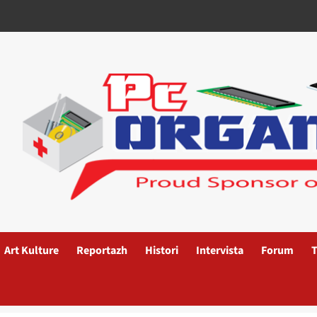
Art Kulture
Reportazh
Histori
Intervista
Forum
T