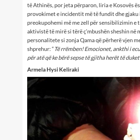
të Athinës, por jeta përparon, liria e Kosovës 
provokimet e incidentit më të fundit dhe gjaku 
preokupohemi më me zell për sensibilizimin e të
aktivistë të mirë si tërë ç’mbushën sheshin në 
personalitete si zonja Qama që përherë vjen me 
shprehur: “
Të rrëmben! Emocionet, ankthi i ecu
për atë që ke bërë sepse të gjitha herët të duket
Armela Hysi Keliraki