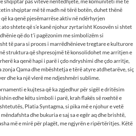
ëve shqiptar pas viteve nëntëdhjetë, me komuniteti më të
etin shqiptar më të madh në tërë botën, duhet thënë
he që ka qenë pjesëmarrëse aktiv në ndërhyrjen
to shtete që s’e kanë njohur zyrtarisht Kosovën si shtet
rëdhënie që do t’i pagëzonim me simbolizëm si
ht të para si proces i marrëdhënieve tregtare e kulturore
anë struktura që shpresojmë të konsolidohet me arritjen e
rherë ka qenë hapi i parë i çdo ndryshimi dhe çdo arritje,
a zonja Qama dhe mbështetja e tërë atyre atdhetarëve, siç
yer dhe ka një vlerë me ndjeshmëri sublime.
ornamenti e kujtesa që ka zgjedhur për sigël e dritësim
hin edhe këtu simboli i parë, krah flakës së nxehtë e
htetutës, Platia Syntagma, si pika më e njohur e vetë
të mëndafshta dhe bukuria e saj sa e egër aq dhe brishtë,
ha më e mirë për plagët, me ngjyrën e ripërtëritjes. Këtë
.