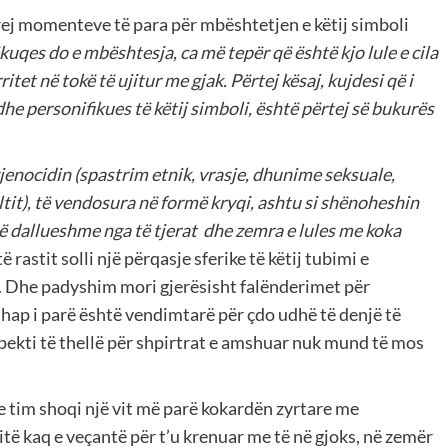
rej momenteve të para për mbështetjen e këtij simboli
kuqes do e mbështesja, ca më tepër që është kjo lule e cila
tet në tokë të ujitur me gjak. Përtej kësaj, kujdesi që i
he personifikues të këtij simboli, është përtej së bukurës
gjenocidin (spastrim etnik, vrasje, dhunime seksuale,
ltit), të vendosura në formë kryqi, ashtu si shënoheshin
të dallueshme nga të tjerat dhe zemra e lules me koka
 të rastit solli një përqasje sferike të këtij tubimi e
te. Dhe padyshim mori gjerësisht falënderimet për
o hap i parë është vendimtarë për çdo udhë të denjë të
spekti të thellë për shpirtrat e amshuar nuk mund të mos
 tim shoqi një vit më parë kokardën zyrtare me
itë kaq e veçantë për t’u krenuar me të në gjoks, në zemër