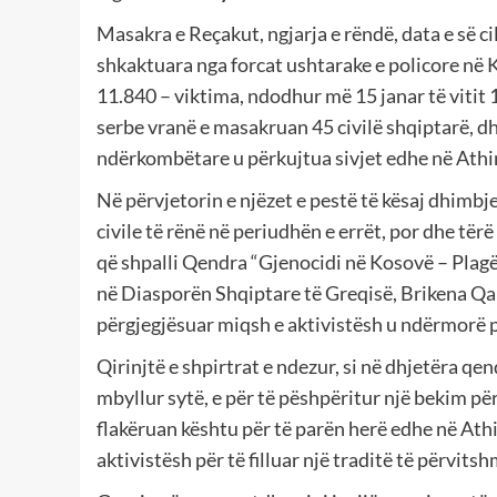
Masakra e Reçakut, ngjarja e rëndë, data e së ci
shkaktuara nga forcat ushtarake e policore në 
11.840 – viktima, ndodhur më 15 janar të vitit 
serbe vranë e masakruan 45 civilë shqiptarë, dhe
ndërkombëtare u përkujtua sivjet edhe në Athi
Në përvjetorin e njëzet e pestë të kësaj dhimbj
civile të rënë në periudhën e errët, por dhe tërë
që shpalli Qendra “Gjenocidi në Kosovë – Plagë 
në Diasporën Shqiptare të Greqisë, Brikena Qa
përgjegjësuar miqsh e aktivistësh u ndërmorë pë
Qirinjtë e shpirtrat e ndezur, si në dhjetëra q
mbyllur sytë, e për të pëshpëritur një bekim për
flakëruan kështu për të parën herë edhe në Athi
aktivistësh për të filluar një traditë të përvitsh