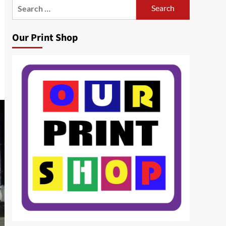
Search
for:
Our Print Shop