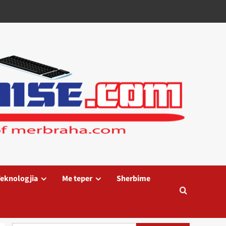
eknologjia
Me teper
Sherbime