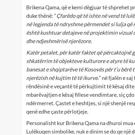
Brikena Qama, që e kemi dëgjuar të shprehet p
duke thënë: “
Çfarëdo që të ishte në vend të lulë
në legjenda të ndryshme përmendet si lulja që rri
është kushtuar detajeve në projektimin vizual d
dhe ndjeshmërisë njerëzore.
Katër petalet, për katër faktet që përcaktojnë 
shkatërrim të objekteve kulturore e atyre të ku
banesat e shqiptarëve të Kosovës për t’u bërë 
njerëzish në kujtim të të ikurve.
” në fjalën e saj
rëndësinë e veçantë të përkujtimit të kësaj di
mbarëvajtjen e kësaj fillese vendimtare, siç çd
ndërmerret. Çastet e heshtjes, si një shenjë re
qenë edhe çaste përlotjeje.
Personalisht kur Brikena Qama na dhuroi mua e
Lulëkuqen simbolike, nuk e dinim se do qe një d