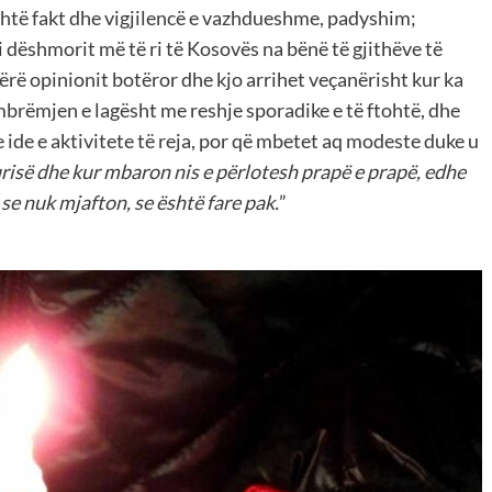
është fakt dhe vigjilencë e vazhdueshme, padyshim;
i dëshmorit më të ri të Kosovës na bënë të gjithëve të
rë opinionit botëror dhe kjo arrihet veçanërisht kur ka
mbrëmjen e lagësht me reshje sporadike e të ftohtë, dhe
ide e aktivitete të reja, por që mbetet aq modeste duke u
risë dhe kur mbaron nis e përlotesh prapë e prapë, edhe
 se nuk mjafton, se është fare pak.
”