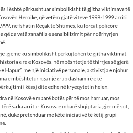
lës i është përkushtuar simbolikisht të gjitha viktimave të
Kosovën Heroike, që vetëm gjatë viteve 1998-1999 arriti
1999, në fshatin Reçak të Shtimes, ku forcat policore
 që qe vetë zanafilla e sensibilizimit për ndërhyrjen
në.
eje-gjëmë ku simbolikisht përkujtohen të gjitha viktimat
 historia e re e Kosovës, në mbështetje të thirrjes së gjerë
e Hapur”, me një iniciativë personale, aktivistja e njohur
ma e mbështetur nga një grup dashamirë e të
rkujtimi i kësaj dite edhe në kryeqytetin helen.
endra në Kosovë e mbarë botës për të mos harruar, mos
 tërë sa ka arritur Kosova e mbarë shqiptaria gjer më sot,
në, duke pretenduar me këtë iniciativë të këtij grupi
me.