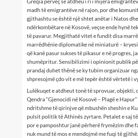
Greqia përveç se atdheu i ri i mijëra emigrant
madh të emigrantëve në rajon, por dhe komunit
gjithashtu se është një shtet anëtar i Natos d
ndërkombëtare në Kosovë, veçse ende hynë tek a
të pavarur. Megjithatë vitet e fundit disa mar
marrëdhënie diplomatike në miniaturë – kryesis
që kanë pasur sukses të pikasur e në progres, j
shumëpritur. Sensibilizimi i opinionit publik pë
prandaj duhet thënë se ky tubim organizuar ng
shpresojmë çdo vit e më tepër është vërtetë i v
Lulëkuqet e atdheut tonë të sprovuar, objekti, 
Qendra “Gjenocidi në Kosovë – Plagë e Hapur” is
ndritshme të qirinjve që mbushën sheshin e Kus
pulsit politik të Athinës zyrtare. Petalet e saj 
por e pamposhtur janë përherë frymëzim dhe fas
nuk mund të mos e mendojmë me fuqi të gjithë