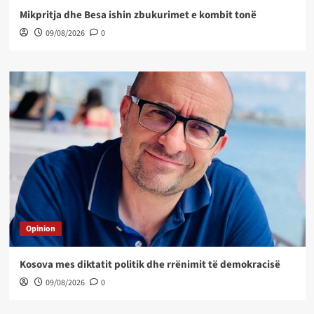
Mikpritja dhe Besa ishin zbukurimet e kombit tonë
09/08/2026
0
Opinion
Kosova mes diktatit politik dhe rrënimit të demokracisë
09/08/2026
0