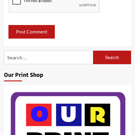
Search
for:
Our Print Shop