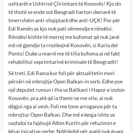
ushtarët e Ushtrisë Çlirimtare të Kosovës! Kjo do
të thotë se ende sot Beogradi harton skenarë të
tmerrshëm anti-shqiptarë dhe anti-UÇK! Por për
Edi Ramën as kjo nuk pati vëmendje e rëndësi.
Rëndësi kishte të merrej me kufomat që nuk janë
më në gjendje ta rrezikojnë Kosovën, si Karla del
Ponto! Duke u marrë me të tilla kufoma ai në fakt
rehabilitoi veprimtarinë kriminale të Beogradit!
Së treti, Edi Rama kur foli për aktualitetin mori
përsëri në mbrojtje Open Balkan-in serb. Edhe pse
një deputet rumun i tha se Ballkani i Hapur e izolon
Kosovën, pra atë që ia themi ne me vite, ai nuk
dëgjoi nga ai vesh. Foli me tone arrogance për ta
mbrojtur Open Balkan. Dhe më e keqja ishte se
vazhdoi ta fajësojë Albin Kurtin për refuzimin e
kësaj inicative serbe. Ndërkohë për asgjë nuk guxoi