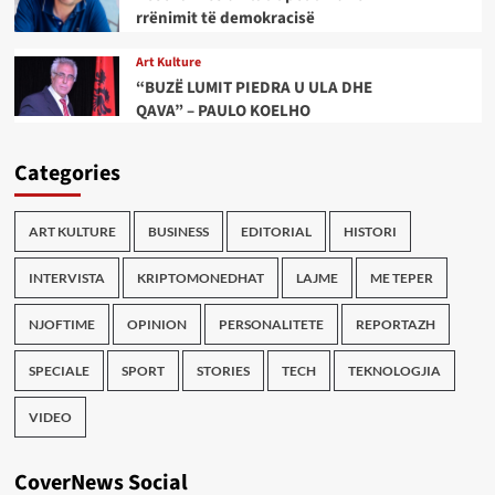
rrënimit të demokracisë
Art Kulture
“BUZË LUMIT PIEDRA U ULA DHE
QAVA” – PAULO KOELHO
Categories
ART KULTURE
BUSINESS
EDITORIAL
HISTORI
INTERVISTA
KRIPTOMONEDHAT
LAJME
ME TEPER
NJOFTIME
OPINION
PERSONALITETE
REPORTAZH
SPECIALE
SPORT
STORIES
TECH
TEKNOLOGJIA
VIDEO
CoverNews Social