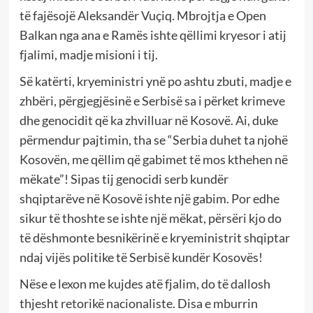
të fajësojë Aleksandër Vuçiq. Mbrojtja e Open
Balkan nga ana e Ramës ishte qëllimi kryesor i atij
fjalimi, madje misioni i tij.
Së katërti, kryeministri ynë po ashtu zbuti, madje e
zhbëri, përgjegjësinë e Serbisë sa i përket krimeve
dhe genocidit që ka zhvilluar në Kosovë. Ai, duke
përmendur pajtimin, tha se “Serbia duhet ta njohë
Kosovën, me qëllim që gabimet të mos kthehen në
mëkate”! Sipas tij genocidi serb kundër
shqiptarëve në Kosovë ishte një gabim. Por edhe
sikur të thoshte se ishte një mëkat, përsëri kjo do
të dëshmonte besnikërinë e kryeministrit shqiptar
ndaj vijës politike të Serbisë kundër Kosovës!
Nëse e lexon me kujdes atë fjalim, do të dallosh
thjesht retorikë nacionaliste. Disa e mburrin