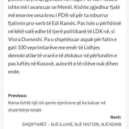
ishte më i avancuar se Memli. Kishte zgjedhur fjalë
më enorme sesa kreu i PDK-së për ta mburrur
fjalimin pro-serb të Edi Ramës. Pas Isës u përfshinë
në këtë valë edhe të tjerë politikanë të LDK-së, si
Vlora Dumoshi. Pa u shqetësuar aspak për fatin e
gati 100 veprimtarëve me emër të Lidhjes
demokratike të vrarë e të zhdukur në përfundim e
pas luftës në Kosovë, autorët e të cilëve nuk dihen
ende.
Post
Previous:
Rama është një ish qenie njerëzore që ka kaluar në
navigation
shpërbërje totale
Next:
SHQIPTARËT – NJË GJUHË, NJË HISTORI, NJË KOMB