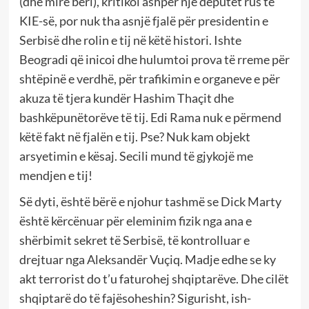
(dhe mirë bëri), kritikoi ashpër një deputet rus të
KIE-së, por nuk tha asnjë fjalë për presidentin e
Serbisë dhe rolin e tij në këtë histori. Ishte
Beogradi që inicoi dhe hulumtoi prova të rreme për
shtëpinë e verdhë, për trafikimin e organeve e për
akuza të tjera kundër Hashim Thaçit dhe
bashkëpunëtorëve të tij. Edi Rama nuk e përmend
këtë fakt në fjalën e tij. Pse? Nuk kam objekt
arsyetimin e kësaj. Secili mund të gjykojë me
mendjen e tij!
Së dyti, është bërë e njohur tashmë se Dick Marty
është kërcënuar për eleminim fizik nga ana e
shërbimit sekret të Serbisë, të kontrolluar e
drejtuar nga Aleksandër Vuçiq. Madje edhe se ky
akt terrorist do t’u faturohej shqiptarëve. Dhe cilët
shqiptarë do të fajësoheshin? Sigurisht, ish-