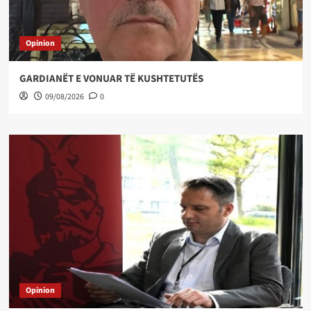
Opinion
GARDIANËT E VONUAR TË KUSHTETUTËS
09/08/2026
0
Opinion