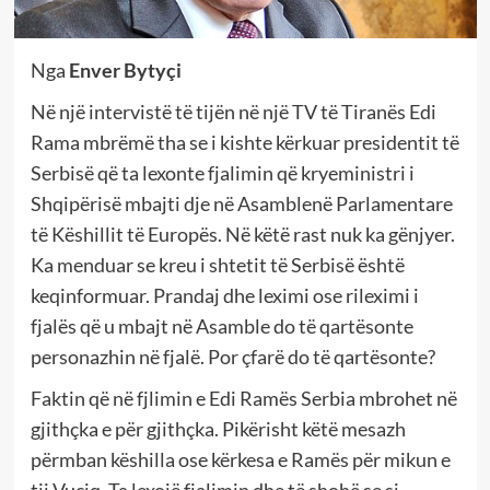
Nga
Enver Bytyçi
Në një intervistë të tijën në një TV të Tiranës Edi
Rama mbrëmë tha se i kishte kërkuar presidentit të
Serbisë që ta lexonte fjalimin që kryeministri i
Shqipërisë mbajti dje në Asamblenë Parlamentare
të Këshillit të Europës. Në këtë rast nuk ka gënjyer.
Ka menduar se kreu i shtetit të Serbisë është
keqinformuar. Prandaj dhe leximi ose rileximi i
fjalës që u mbajt në Asamble do të qartësonte
personazhin në fjalë. Por çfarë do të qartësonte?
Faktin që në fjlimin e Edi Ramës Serbia mbrohet në
gjithçka e për gjithçka. Pikërisht këtë mesazh
përmban këshilla ose kërkesa e Ramës për mikun e
tij Vuçiq. Ta lexojë fjalimin dhe të shohë se si