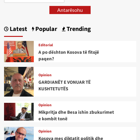
Antarësohu
Latest
Popular
Trending
Editorial
A po dështon Kosova të fitojë
paqen?
Opinion
GARDIANËT E VONUAR TË
KUSHTETUTËS
Opinion
Mikpritja dhe Besa ishin zbukurimet
e kombit tonë
Opinion
Kosova mes diktatit politik dhe