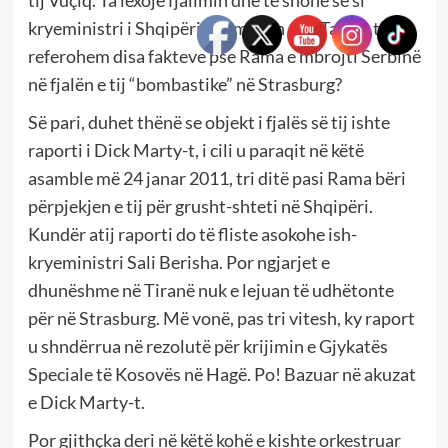
kryeministri i Shqipërisë e mbron atë. Tani le t’u
referohem disa fakteve pse Rama e mbrojti Serbinë
në fjalën e tij “bombastike” në Strasburg?
Së pari, duhet thënë se objekt i fjalës së tij ishte
raporti i Dick Marty-t, i cili u paraqit në këtë
asamble më 24 janar 2011, tri ditë pasi Rama bëri
përpjekjen e tij për grusht-shteti në Shqipëri.
Kundër atij raporti do të fliste asokohe ish-
kryeministri Sali Berisha. Por ngjarjet e
dhunëshme në Tiranë nuk e lejuan të udhëtonte
për në Strasburg. Më vonë, pas tri vitesh, ky raport
u shndërrua në rezolutë për krijimin e Gjykatës
Speciale të Kosovës në Hagë. Po! Bazuar në akuzat
e Dick Marty-t.
Por gjithçka deri në këtë kohë e kishte orkestruar