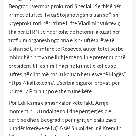
Beogradi, veçmas prokurori Special i Serbisë për
krimet e luftës. Ivica Stojanoviç shkruan se “Ish-
kryeprokurori për krime lufte Vladimir Vukceviç
tha për BIRN se ndërkohë që hetonin akuzat për
trafikim organesh nga ana e ish-luftëtarëve të
Ushtrisë Çlirimtare të Kosovës, autoritetet serbe
mblodhën prova në lidhje me rolin e pretenduar të
presidentit Hashim Thaçi në krimet e kohës së
luftës, të cilat më pas iu kaluan hetuesve të Hagës”.
https://kallxo.com/…/serbia-siguroi-provat-per-
krime…/ Pra nuk po e them unë këtë.
Por Edi Rama e anashkalon këtë fakt. Asnjë
moment nuk u ndal te roli dhe përgjegjësia e
Serbisë dhe e Beogradit për ngritjen e akuzave
kundër krerëve të UÇK-së! Shkoi deri në Kremlin