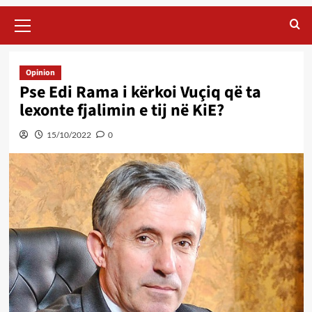
Primary
Menu
Opinion
Pse Edi Rama i kërkoi Vuçiq që ta
lexonte fjalimin e tij në KiE?
15/10/2022
0