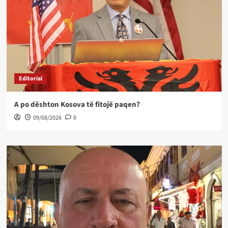
Editorial
A po dështon Kosova të fitojë paqen?
09/08/2026
0