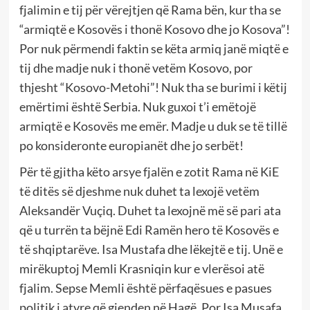
fjalimin e tij për vërejtjen që Rama bën, kur tha se
“armiqtë e Kosovës i thonë Kosovo dhe jo Kosova”!
Por nuk përmendi faktin se këta armiq janë miqtë e
tij dhe madje nuk i thonë vetëm Kosovo, por
thjesht “Kosovo-Metohi”! Nuk tha se burimi i këtij
emërtimi është Serbia. Nuk guxoi t’i emëtojë
armiqtë e Kosovës me emër. Madje u duk se të tillë
po konsideronte europianët dhe jo serbët!
Për të gjitha këto arsye fjalën e zotit Rama në KiE
të ditës së djeshme nuk duhet ta lexojë vetëm
Aleksandër Vuçiq. Duhet ta lexojnë më së pari ata
që u turrën ta bëjnë Edi Ramën hero të Kosovës e
të shqiptarëve. Isa Mustafa dhe lëkejtë e tij. Unë e
mirëkuptoj Memli Krasniqin kur e vlerësoi atë
fjalim. Sepse Memli është përfaqësues e pasues
politik i atyre që gjenden në Hagë. Por Isa Musafa