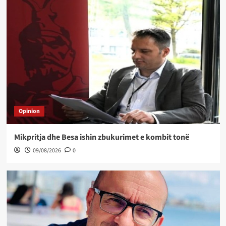
Opinion
Mikpritja dhe Besa ishin zbukurimet e kombit tonë
09/08/2026
0