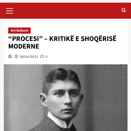
Primary
Menu
Art Kulture
“PROCESI” – KRITIKË E SHOQËRISË
MODERNE
28/04/2021
0