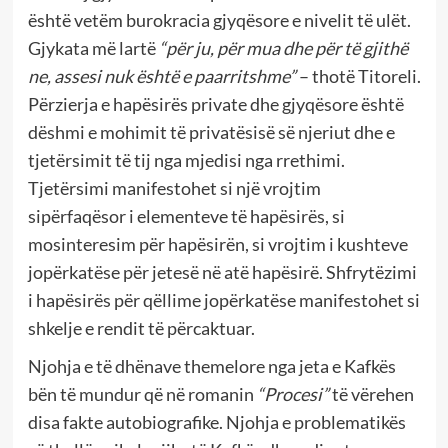
është vetëm burokracia gjyqësore e nivelit të ulët.
Gjykata më lartë
“për ju, për mua dhe për të gjithë
ne, assesi nuk është e paarritshme”
– thotë Titoreli.
Përzierja e hapësirës private dhe gjyqësore është
dëshmi e mohimit të privatësisë së njeriut dhe e
tjetërsimit të tij nga mjedisi nga rrethimi.
Tjetërsimi manifestohet si një vrojtim
sipërfaqësor i elementeve të hapësirës, si
mosinteresim për hapësirën, si vrojtim i kushteve
jopërkatëse për jetesë në atë hapësirë. Shfrytëzimi
i hapësirës për qëllime jopërkatëse manifestohet si
shkelje e rendit të përcaktuar.
Njohja e të dhënave themelore nga jeta e Kafkës
bën të mundur që në romanin
“Procesi”
të vërehen
disa fakte autobiografike. Njohja e problematikës