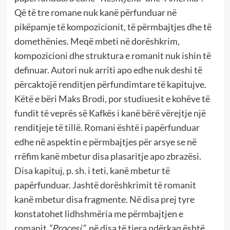
Që të tre romane nuk kanë përfunduar në
pikëpamje të kompozicionit, të përmbajtjes dhe të
domethënies. Meqë mbeti në dorëshkrim,
kompozicioni dhe struktura e romanit nuk ishin të
definuar. Autori nuk arriti apo edhe nuk deshi të
përcaktojë renditjen përfundimtare të kapitujve.
Këtë e bëri Maks Brodi, por studiuesit e kohëve të
fundit të veprës së Kafkës i kanë bërë vërejtje një
renditjeje të tillë. Romani është i papërfunduar
edhe në aspektin e përmbajtjes për arsye se në
rrëfim kanë mbetur disa plasaritje apo zbrazësi.
Disa kapituj, p. sh. i teti, kanë mbetur të
papërfunduar. Jashtë dorëshkrimit të romanit
kanë mbetur disa fragmente. Në disa prej tyre
konstatohet lidhshmëria me përmbajtjen e
romanit
“Procesi”
, në disa të tjera ndërkaq është