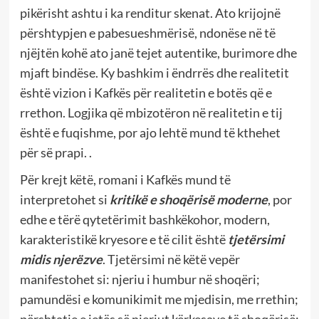
pikërisht ashtu i ka renditur skenat. Ato krijojnë
përshtypjen e pabesueshmërisë, ndonëse në të
njëjtën kohë ato janë tejet autentike, burimore dhe
mjaft bindëse. Ky bashkim i ëndrrës dhe realitetit
është vizion i Kafkës për realitetin e botës që e
rrethon. Logjika që mbizotëron në realitetin e tij
është e fuqishme, por ajo lehtë mund të kthehet
për së prapi. .
Për krejt këtë, romani i Kafkës mund të
interpretohet si
kritikë e shoqërisë moderne
, por
edhe e tërë qytetërimit bashkëkohor, modern,
karakteristikë kryesore e të cilit është
tjetërsimi
midis njerëzve
. Tjetërsimi në këtë vepër
manifestohet si: njeriu i humbur në shoqëri;
pamundësi e komunikimit me mjedisin, me rrethin;