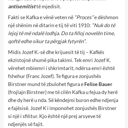
antisemitist
të mjedisit.
Fakti se Kafka e vënë veten në
“Proces”
e dëshmon
një shënim në ditarin e tij të viti 1910:
“Nuk do të
lejoj të më ndalë lodhja. Do ta filloj novelën time,
qoftë edhe sikur ta përgjak fytyrën”
.
Midis Jozef K.-së dhe krijuesit të tij – Kafkës
ekzistojnë shumë pika takimi. Tek emri Jozef K.
vërehet mbiemri i shkrimtarit, ndërsa emri është
fshehur (Franc Jozef). Te figura e zonjushës
Birstner mund të zbulohet figura e
Felise Bauer
(frojlajn Birstner) me të cilën Kafka u fejua dy herë
dhe dy herë u nda. Së këndejmi buron edhe ndjenja
e fajësisë. Jozef K i imponohet zonjushës Birstner
si një i sfilitur. Kjo është një prej arsyeve të
ndjenjës së fajit.