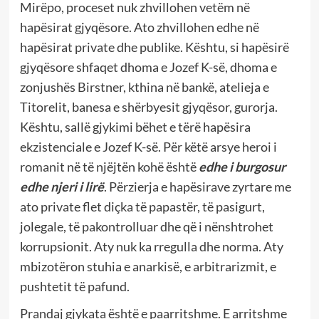
Mirëpo, proceset nuk zhvillohen vetëm në
hapësirat gjyqësore. Ato zhvillohen edhe në
hapësirat private dhe publike. Kështu, si hapësirë
gjyqësore shfaqet dhoma e Jozef K-së, dhoma e
zonjushës Birstner, kthina në bankë, atelieja e
Titorelit, banesa e shërbyesit gjyqësor, gurorja.
Kështu, sallë gjykimi bëhet e tërë hapësira
ekzistenciale e Jozef K-së. Për këtë arsye heroi i
romanit në të njëjtën kohë është
edhe i burgosur
edhe njeri i lirë
. Përzierja e hapësirave zyrtare me
ato private flet diçka të papastër, të pasigurt,
jolegale, të pakontrolluar dhe që i nënshtrohet
korrupsionit. Aty nuk ka rregulla dhe norma. Aty
mbizotëron stuhia e anarkisë, e arbitrarizmit, e
pushtetit të pafund.
Prandaj gjykata është e paarritshme. E arritshme