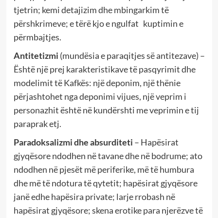
tjetrin; kemi detajizim dhe mbingarkim të
përshkrimeve; e tërë kjo e ngulfat kuptimin e
përmbajtjes.
Antitetizmi
(mundësia e paraqitjes së antitezave) –
Është një prej karakteristikave të pasqyrimit dhe
modelimit të Kafkës: një deponim, një thënie
përjashtohet nga deponimi vijues, një veprim i
personazhit është në kundërshti me veprimin e tij
paraprak etj.
Paradoksalizmi dhe absurditeti
– Hapësirat
gjyqësore ndodhen në tavane dhe në bodrume; ato
ndodhen në pjesët më periferike, më të humbura
dhe më të ndotura të qytetit; hapësirat gjyqësore
janë edhe hapësira private; larje rrobash në
hapësirat gjyqësore; skena erotike para njerëzve të