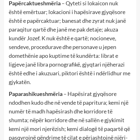
Papërcaktueshmëria
– Qyteti si lokaicon nuk
është emërtuar; lokacioni i hapësirave gjyqësore
është e papërcaktuar; banesat dhe zyrat nuk janë
paraqitur qartë dhe janë me pak detaje; akuza
kundër Jozef. K nuk është e qartë; nocioneve,
sendeve, procedurave dhe personave u jepen
domethënie apo kuptime të kundërta: librat e
ligjeve janë libra pornografikë, gjyqtari njëherazi
është edhe i akuzuari, piktori është i ndërlidhur me
gjykatën.
Paparashikueshmëria
– Hapësirat gjyqësore
ndodhen kudo dhe në vende të papritura; kemi një
numër të madh hapësirash dhe korridore të
shumta; nëpër korridore dhe në sallën e gjykimit
kemi një mori njerëzish; kemi dialogë të paqartë që
pasqyrojnë qëndrime të cilat e përjashtojnë njëri-