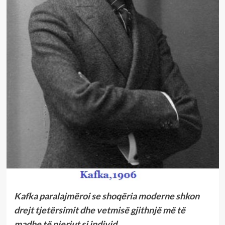
Kafka paralajmëroi se shoqëria moderne shkon
drejt tjetërsimit dhe vetmisë gjithnjë më të
madhe të njeriut si individ.