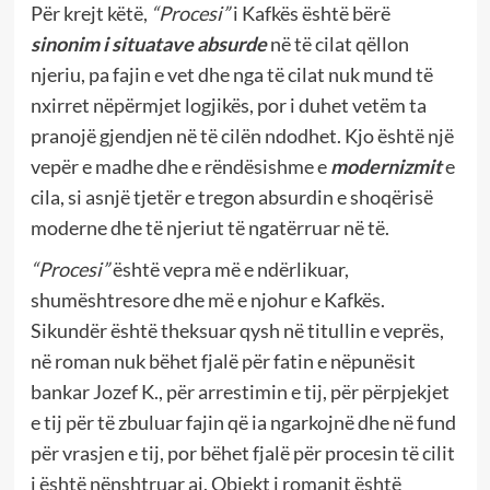
Për krejt këtë,
“Procesi”
i Kafkës është bërë
sinonim i situatave absurde
në të cilat qëllon
njeriu, pa fajin e vet dhe nga të cilat nuk mund të
nxirret nëpërmjet logjikës, por i duhet vetëm ta
pranojë gjendjen në të cilën ndodhet. Kjo është një
vepër e madhe dhe e rëndësishme e
modernizmit
e
cila, si asnjë tjetër e tregon absurdin e shoqërisë
moderne dhe të njeriut të ngatërruar në të.
“Procesi”
është vepra më e ndërlikuar,
shumështresore dhe më e njohur e Kafkës.
Sikundër është theksuar qysh në titullin e veprës,
në roman nuk bëhet fjalë për fatin e nëpunësit
bankar Jozef K., për arrestimin e tij, për përpjekjet
e tij për të zbuluar fajin që ia ngarkojnë dhe në fund
për vrasjen e tij, por bëhet fjalë për procesin të cilit
i është nënshtruar ai. Objekt i romanit është