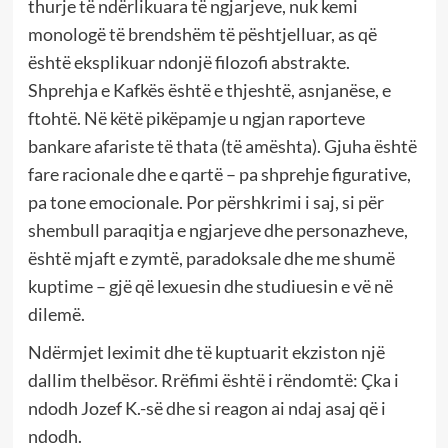
thurje të ndërlikuara të ngjarjeve, nuk kemi
monologë të brendshëm të pështjelluar, as që
është eksplikuar ndonjë filozofi abstrakte.
Shprehja e Kafkës është e thjeshtë, asnjanëse, e
ftohtë. Në këtë pikëpamje u ngjan raporteve
bankare afariste të thata (të amështa). Gjuha është
fare racionale dhe e qartë – pa shprehje figurative,
pa tone emocionale. Por përshkrimi i saj, si për
shembull paraqitja e ngjarjeve dhe personazheve,
është mjaft e zymtë, paradoksale dhe me shumë
kuptime – gjë që lexuesin dhe studiuesin e vë në
dilemë.
Ndërmjet leximit dhe të kuptuarit ekziston një
dallim thelbësor. Rrëfimi është i rëndomtë: Çka i
ndodh Jozef K.-së dhe si reagon ai ndaj asaj që i
ndodh.