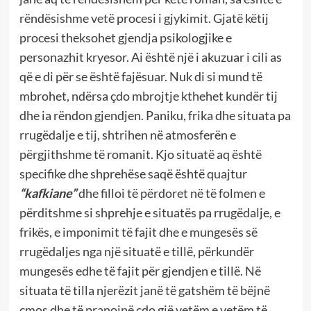
rëndësishme vetë procesi i gjykimit. Gjatë këtij
procesi theksohet gjendja psikologjike e
personazhit kryesor. Ai është një i akuzuar i cili as
që e di për se është fajësuar. Nuk di si mund të
mbrohet, ndërsa çdo mbrojtje kthehet kundër tij
dhe ia rëndon gjendjen. Paniku, frika dhe situata pa
rrugëdalje e tij, shtrihen në atmosferën e
përgjithshme të romanit. Kjo situatë aq është
specifike dhe shprehëse saqë është quajtur
“kafkiane”
dhe filloi të përdoret në të folmen e
përditshme si shprehje e situatës pa rrugëdalje, e
frikës, e imponimit të fajit dhe e mungesës së
rrugëdaljes nga një situatë e tillë, përkundër
mungesës edhe të fajit për gjendjen e tillë. Në
situata të tilla njerëzit janë të gatshëm të bëjnë
çmos dhe të pranojnë çdo gjë vetëm e vetëm të