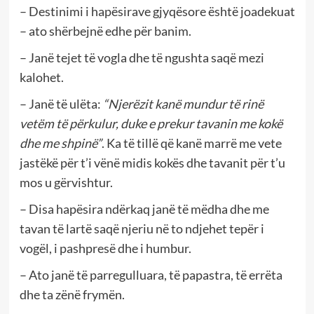
– Destinimi i hapësirave gjyqësore është joadekuat
– ato shërbejnë edhe për banim.
– Janë tejet të vogla dhe të ngushta saqë mezi
kalohet.
– Janë të ulëta:
“Njerëzit kanë mundur të rinë
vetëm të përkulur, duke e prekur tavanin me kokë
dhe me shpinë”
. Ka të tillë që kanë marrë me vete
jastëkë për t’i vënë midis kokës dhe tavanit për t’u
mos u gërvishtur.
– Disa hapësira ndërkaq janë të mëdha dhe me
tavan të lartë saqë njeriu në to ndjehet tepër i
vogël, i pashpresë dhe i humbur.
– Ato janë të parregulluara, të papastra, të errëta
dhe ta zënë frymën.