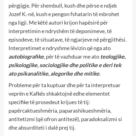
përgjigje. Për shembull, kush dhe përse e ndjek
Jozef K.-në, kush e pengon fshatarin të mbrohet
nga ligji. Me këtë autori krijon hapësirë për
interpretimin e ndryshëm të deponimeve, të
episodeve, të situatave, të ngjarjeve në përgjithësi.
Interpretimet e ndryshme lëvizin që nga ato
autobiografike
, për të vazhduar me ato
teologjike,
psikologjike, sociologjike dhe politike e deri tek
ato psikanalitike, alegorike dhe mitike.
Probleme për ta kuptuar dhe për ta interpretuar
veprën e Kafkës shkaktojnë edhe elementet
specifike të prosedeut krijues të tij:
papërcaktueshmëria, paparashikueshmëria,
antitetizmi (që ofron antitezë), paradoksalizmi si
dhe absurditeti i dalë prej tij.