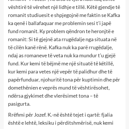
vështirë të vërehet një lidhje e tillë. Këtë gjendje të
romanit studiuesit e shpjegojnë me faktin se Kafka
ka qenë i ballafaquar me problemin sesi t’i japë
fund romanit. Ky problem qëndron te heronjtë e
romanit: Si të gjejnë ata rrugëdalje nga situata në
të cilën kanë rënë. Kafka nuk ka parë rrugëdalje,
ndaj as romaneve të veta nuk ka mundur t’u gjejë
fund. Kur kemi të bëjmë me një situatë të këtillë,
kur kemi para vetes një vepër të palidhur dhe të
papërfunduar, njohuritë tona për kuptimin dhe për
domethënien e veprës mund të vështirësohet,
ndërsa gjykimet dhe vlerësimet tona – të
pasigurta.
Rrëfimi për Jozef. K.-në është tejet i qartë: fjalia
është e lehtë, leksiku i përditshmërisë, nuk kemi