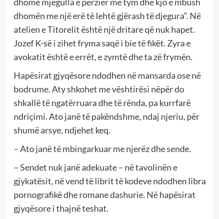
dhomë mjegulla e përzier me tym dhe kjo e mbush
dhomën me një erë të lehtë gjërash të djegura”. Në
atelien e Titorelit është një dritare që nuk hapet.
Jozef K-së i zihet fryma saqë i bie të fikët. Zyra e
avokatit është e errët, e zymtë dhe ta zë frymën.
Hapësirat gjyqësore ndodhen në mansarda ose në
bodrume. Aty shkohet me vështirësi nëpër do
shkallë të ngatërruara dhe të rënda, pa kurrfarë
ndriçimi. Ato janë të pakëndshme, ndaj njeriu, për
shumë arsye, ndjehet keq.
– Ato janë të mbingarkuar me njerëz dhe sende.
– Sendet nuk janë adekuate – në tavolinën e
gjykatësit, në vend të librit të kodeve ndodhen libra
pornografikë dhe romane dashurie. Në hapësirat
gjyqësore i thajnë teshat.