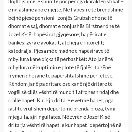
llojllojshme, e shumtë por për nga karakteristikat –
e ngjashme apo e njëjtë. Në hapësirë të brendshme
bëjnë pjesë pensioni i zonjës Grubah dhe në të
dhomat e saj, dhomat e zonjushës Birstner dhe të
Jozef K-së; hapësirat gjyqësore; hapësirat e
bankës; zyra e avokatit, atelieja e Titorelit;
katedralja. Pjesa më e madhe e hapësirave të
mbyllura kanë diçka të përbashkët: Ato janë të
mbyllura në kuptimin e plotë të fjalës, ta zënë
frymën dhe janë të papërshtatshme për jetesë.
Rëndom janë pa dritare ose kanë një dritare të
vogël së cilës vështirë mund t’i afrohesh ndaj dhe
rrallë hapet. Kur kjo dritare e vetme hapet, nga
jashtë vrullshëm depërtojnë brenda bloza, tymi,
mjegulla, ajri ngulfatës. Në zyrën e Jozef K-së
dritarja vështirë hapet, e kur hapet “depërtojnë në