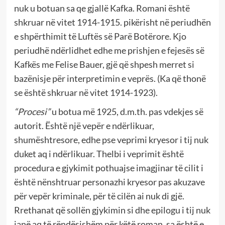
nuk u botuan sa qe gjallë Kafka. Romani është
shkruar në vitet 1914-1915. pikërisht në periudhën
e shpërthimit të Luftës së Parë Botërore. Kjo
periudhë ndërlidhet edhe me prishjen e fejesës së
Kafkës me Felise Bauer, gjë që shpesh merret si
bazënisje për interpretimin e veprës. (Ka që thonë
se është shkruar në vitet 1914-1923).
“Procesi”
u botua më 1925, d.m.th. pas vdekjes së
autorit. Është një vepër e ndërlikuar,
shumështresore, edhe pse veprimi kryesor i tij nuk
duket aq i ndërlikuar. Thelbi i veprimit është
procedura e gjykimit pothuajse imagjinar të cilit i
është nënshtruar personazhi kryesor pas akuzave
për vepër kriminale, për të cilën ai nuk di gjë.
Rrethanat që sollën gjykimin si dhe epilogu i tij nuk
janë aq të rëndësishëm për këtë roman, sa është e