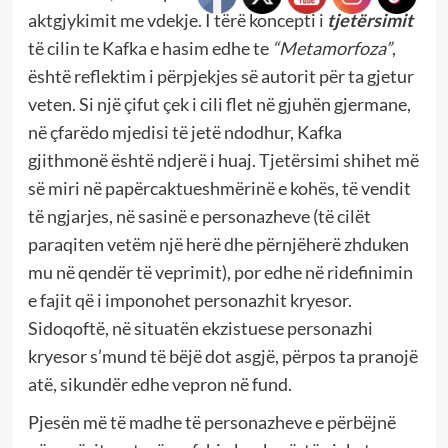
aktgjykimit me vdekje. I tërë koncepti i
tjetërsimit
të cilin te Kafka e hasim edhe te
“Metamorfoza”
,
është reflektim i përpjekjes së autorit për ta gjetur
veten. Si një çifut çek i cili flet në gjuhën gjermane,
në çfarëdo mjedisi të jetë ndodhur, Kafka
gjithmonë është ndjerë i huaj. Tjetërsimi shihet më
së miri në papërcaktueshmërinë e kohës, të vendit
të ngjarjes, në sasinë e personazheve (të cilët
paraqiten vetëm një herë dhe përnjëherë zhduken
mu në qendër të veprimit), por edhe në ridefinimin
e fajit që i imponohet personazhit kryesor.
Sidoqoftë, në situatën ekzistuese personazhi
kryesor s’mund të bëjë dot asgjë, përpos ta pranojë
atë, sikundër edhe vepron në fund.
Pjesën më të madhe të personazheve e përbëjnë