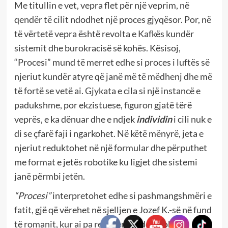
Me titullin e vet, vepra flet për një veprim, në
qendër të cilit ndodhet një proces gjyqësor. Por, në
të vërtetë vepra është revolta e Kafkës kundër
sistemit dhe burokracisë së kohës. Kësisoj,
“Procesi” mund të merret edhe si proces i luftës së
njeriut kundër atyre që janë më të mëdhenj dhe më
të fortë se vetë ai. Gjykata e cila si një instancë e
padukshme, por ekzistuese, figuron gjatë tërë
veprës, e ka dënuar dhe e ndjek
individin
i cili nuk e
di se çfarë faji i ngarkohet. Në këtë mënyrë, jeta e
njeriut reduktohet në një formular dhe përputhet
me format e jetës robotike ku ligjet dhe sistemi
janë përmbi jetën.
“Procesi”
interpretohet edhe si pashmangshmëri e
fatit, gjë që vërehet në sjelljen e Jozef K.-së në fund
të romanit, kur ai pa rezistencë i dorëzohet