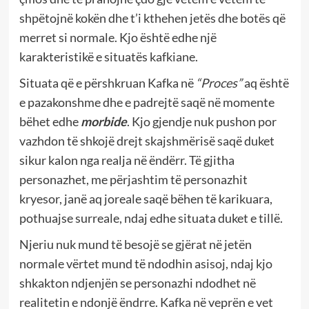
shpëtojnë kokën dhe t’i kthehen jetës dhe botës që
merret si normale. Kjo është edhe një
karakteristikë e situatës kafkiane.
Situata që e përshkruan Kafka në
“Proces”
aq është
e pazakonshme dhe e padrejtë saqë në momente
bëhet edhe
morbide
. Kjo gjendje nuk pushon por
vazhdon të shkojë drejt skajshmërisë saqë duket
sikur kalon nga realja në ëndërr. Të gjitha
personazhet, me përjashtim të personazhit
kryesor, janë aq joreale saqë bëhen të karikuara,
pothuajse surreale, ndaj edhe situata duket e tillë.
Njeriu nuk mund të besojë se gjërat në jetën
normale vërtet mund të ndodhin asisoj, ndaj kjo
shkakton ndjenjën se personazhi ndodhet në
realitetin e ndonjë ëndrre. Kafka në veprën e vet