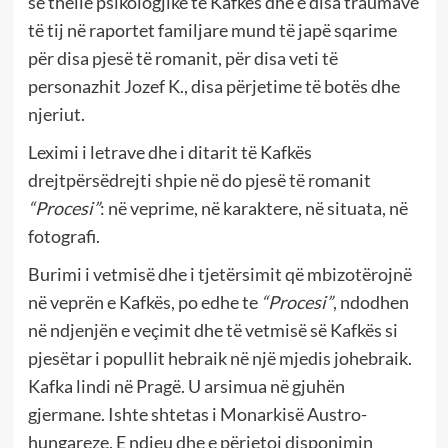
së thellë psikologjike të Kafkës dhe e disa traumave
të tij në raportet familjare mund të japë sqarime
për disa pjesë të romanit, për disa veti të
personazhit Jozef K., disa përjetime të botës dhe
njeriut.
Leximi i letrave dhe i ditarit të Kafkës
drejtpërsëdrejti shpie në do pjesë të romanit
“Procesi”
: në veprime, në karaktere, në situata, në
fotografi.
Burimi i vetmisë dhe i tjetërsimit që mbizotërojnë
në veprën e Kafkës, po edhe te
“Procesi”
, ndodhen
në ndjenjën e veçimit dhe të vetmisë së Kafkës si
pjesëtar i popullit hebraik në një mjedis johebraik.
Kafka lindi në Pragë. U arsimua në gjuhën
gjermane. Ishte shtetas i Monarkisë Austro-
hungareze. E ndjeu dhe e përjetoi disponimin