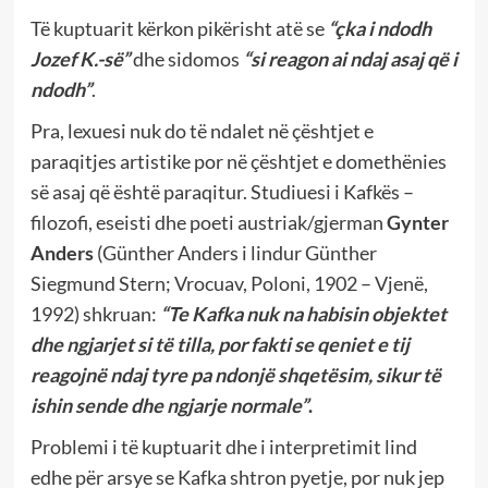
Të kuptuarit kërkon pikërisht atë se
“çka i ndodh
Jozef K.-së”
dhe sidomos
“si reagon ai ndaj asaj që i
ndodh”
.
Pra, lexuesi nuk do të ndalet në çështjet e
paraqitjes artistike por në çështjet e domethënies
së asaj që është paraqitur. Studiuesi i Kafkës –
filozofi, eseisti dhe poeti austriak/gjerman
Gynter
Anders
(Günther Anders i lindur Günther
Siegmund Stern; Vrocuav, Poloni, 1902 – Vjenë,
1992) shkruan:
“Te Kafka nuk na habisin objektet
dhe ngjarjet si të tilla, por fakti se qeniet e tij
reagojnë ndaj tyre pa ndonjë shqetësim, sikur të
ishin sende dhe ngjarje normale”
.
Problemi i të kuptuarit dhe i interpretimit lind
edhe për arsye se Kafka shtron pyetje, por nuk jep