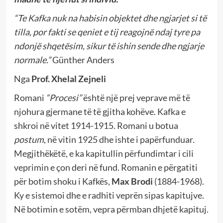
“Te Kafka nuk na habisin objektet dhe ngjarjet si të
tilla, por fakti se qeniet e tij reagojnë ndaj tyre pa
ndonjë shqetësim, sikur të ishin sende dhe ngjarje
normale.”
Günther Anders
Nga
Prof. Xhelal Zejneli
Romani
“Procesi”
është një prej veprave më të
njohura gjermane të të gjitha kohëve. Kafka e
shkroi në vitet 1914-1915. Romani u botua
postum
, në vitin 1925 dhe ishte i papërfunduar.
Megjithëkëtë, e ka kapitullin përfundimtar i cili
veprimin e çon deri në fund. Romanin e përgatiti
për botim shoku i Kafkës,
Max Brodi
(1884-1968).
Ky e sistemoi dhe e radhiti veprën sipas kapitujve.
Në botimin e sotëm, vepra përmban dhjetë kapituj.