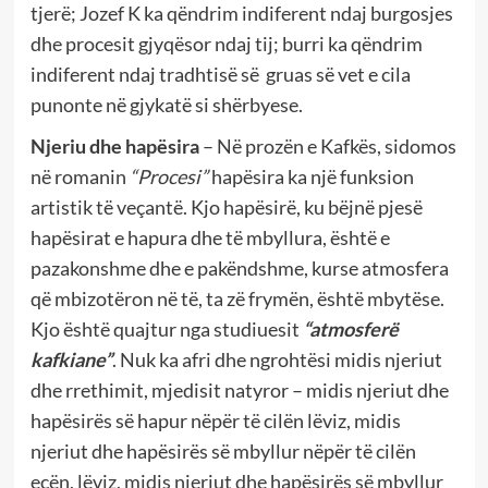
tjerë; Jozef K ka qëndrim indiferent ndaj burgosjes
dhe procesit gjyqësor ndaj tij; burri ka qëndrim
indiferent ndaj tradhtisë së gruas së vet e cila
punonte në gjykatë si shërbyese.
Njeriu dhe hapësira
– Në prozën e Kafkës, sidomos
në romanin
“Procesi”
hapësira ka një funksion
artistik të veçantë. Kjo hapësirë, ku bëjnë pjesë
hapësirat e hapura dhe të mbyllura, është e
pazakonshme dhe e pakëndshme, kurse atmosfera
që mbizotëron në të, ta zë frymën, është mbytëse.
Kjo është quajtur nga studiuesit
“atmosferë
kafkiane”
. Nuk ka afri dhe ngrohtësi midis njeriut
dhe rrethimit, mjedisit natyror – midis njeriut dhe
hapësirës së hapur nëpër të cilën lëviz, midis
njeriut dhe hapësirës së mbyllur nëpër të cilën
ecën, lëviz, midis njeriut dhe hapësirës së mbyllur