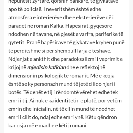
nëpunësit zyrtarë, qofshin bankarë, të gjykatave
apo të policisë. I neveritshëm është edhe
atmosfera e interierëve dhe e eksterierëve që i
paraqet në roman Kafka. Hapësirat gjyqësore
ndodhen në tavane, në pjesët e varfra, periferike të
qytetit. Pranë hapësirave të gjykatave kryhen punë
të përditshme si për shembull larja e teshave.
Ndjenjat e ankthit dhe paradoksalizmi i veprimit e
krijojnë
mjedisin kafkian
dhe e reflektojnë
dimensionin psikologjik të romanit. Më e keqja
është se ky personazh mund të jetë cilido njeri i
botës. Të qenët e tij i rëndomtë vërehet edhe tek
emri i tij. Ai nuk e ka identitetin e plotë, por vetëm
emrin dhe inicialin, në të cilin mund të ndodhet
emri i cilit do, ndaj edhe emri ynë. Këtu qëndron
kanosja më e madhe e këtij romani.