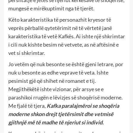
përshtatje e jetës së njeriut kërkesave të shoqërisë;
mungesë e mirëkuptimit nga të tjerët.
Këto karakteristika të personazhit kryesor të
veprës përballë qytetërimit në të vërtetë janë
karakteristika të vetë Kafkës. Ai ishte një shkrimtar
i cili nuk kishte besim në vetvete, as në aftësinë e
vet si shkrimtar.
Jo vetëm që nuk besonte se është gjeni letrare, por
nuk u besonte as edhe veprave të veta. Ishte
pesimist gjë që shihet në romanet e tij.
Megjithëkëtë ishte vizionar, për arsye se e
parashikoi rrugën e lëvizjes së shoqërisë moderne.
Me fjalë të tjera,
Kafka paralajmëroi se shoqëria
moderne shkon drejt tjetërsimit dhe vetmisë
gjithnjë më të madhe të njeriut si individ.