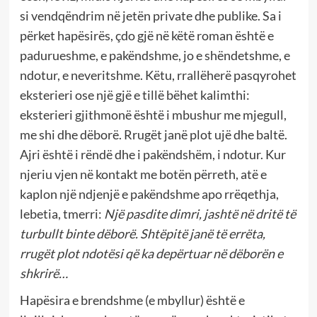
si vendqëndrim në jetën private dhe publike. Sa i
përket hapësirës, çdo gjë në këtë roman është e
padurueshme, e pakëndshme, jo e shëndetshme, e
ndotur, e neveritshme. Këtu, rrallëherë pasqyrohet
eksterieri ose një gjë e tillë bëhet kalimthi:
eksterieri gjithmonë është i mbushur me mjegull,
me shi dhe dëborë. Rrugët janë plot ujë dhe baltë.
Ajri është i rëndë dhe i pakëndshëm, i ndotur. Kur
njeriu vjen në kontakt me botën përreth, atë e
kaplon një ndjenjë e pakëndshme apo rrëqethja,
lebetia, tmerri:
Një pasdite dimri, jashtë në dritë të
turbullt binte dëborë. Shtëpitë janë të errëta,
rrugët plot ndotësi që ka depërtuar në dëborën e
shkrirë…
Hapësira e brendshme (e mbyllur) është e