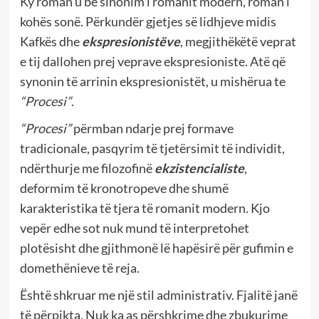
Ky roman u bë sinonim i romanit modern, roman i
kohës sonë. Përkundër gjetjes së lidhjeve midis
Kafkës dhe
ekspresionistëve
, megjithëkëtë veprat
e tij dallohen prej veprave ekspresioniste. Atë që
synonin të arrinin ekspresionistët, u mishërua te
“Procesi”
.
“Procesi”
përmban ndarje prej formave
tradicionale, pasqyrim të tjetërsimit të individit,
ndërthurje me filozofinë
ekzistencialiste
,
deformim të kronotropeve dhe shumë
karakteristika të tjera të romanit modern. Kjo
vepër edhe sot nuk mund të interpretohet
plotësisht dhe gjithmonë lë hapësirë për gufimin e
domethënieve të reja.
Është shkruar me një stil administrativ. Fjalitë janë
të përpikta. Nuk ka as përshkrime dhe zbukurime