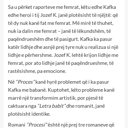
Sa u përket raporteve me femrat, këtu edhe Kafka
edhe heroi i tij Jozef K. janë plotësisht të njëjtë: që
të dy nuk kanë fat me femrat. Më mirë të thuhet,
nuk ia dalin me femrat – janë të lëkundshëm, të
paqëndrueshëm dhe të pasigurt. Kafka ka pasur
katër lidhje dhe asnjë prej tyre nuk u realizua si një
lidhje e përhershme. Jozef K. lehtë krijon lidhje me
femrat, por ato lidhje janë të paqëndrueshme, të
rastësishme, pa emocione.
Në
“Proces”
kanë hyrë problemet që i ka pasur
Kafka me babanë. Kuptohet, këto probleme kanë
marrë një transformim artistik, por pjesë të
caktuara nga
“Letra babit”
dhe romanit, janë
plotësisht identike.
Romani
“Procesi”
është një prej tre romaneve që