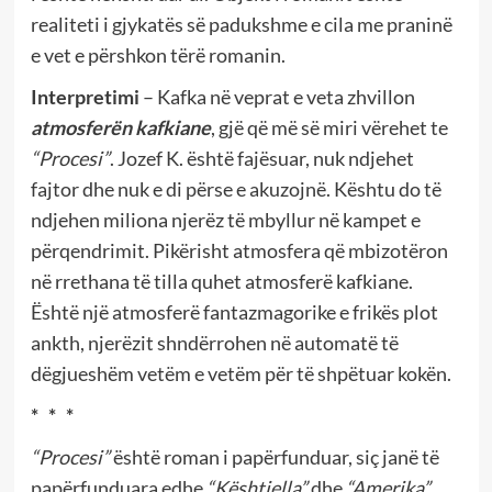
realiteti i gjykatës së padukshme e cila me praninë
e vet e përshkon tërë romanin.
Interpretimi
– Kafka në veprat e veta zhvillon
atmosferën kafkiane
, gjë që më së miri vërehet te
“Procesi”
. Jozef K. është fajësuar, nuk ndjehet
fajtor dhe nuk e di përse e akuzojnë. Kështu do të
ndjehen miliona njerëz të mbyllur në kampet e
përqendrimit. Pikërisht atmosfera që mbizotëron
në rrethana të tilla quhet atmosferë kafkiane.
Është një atmosferë fantazmagorike e frikës plot
ankth, njerëzit shndërrohen në automatë të
dëgjueshëm vetëm e vetëm për të shpëtuar kokën.
* * *
“Procesi”
është roman i papërfunduar, siç janë të
papërfunduara edhe
“Kështjella”
dhe
“Amerika”
.