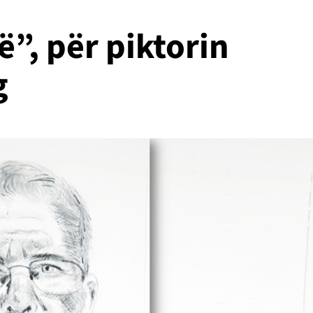
ë”, për piktorin
g