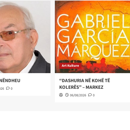
Art Kulture
 NËNDHEU
“DASHURIA NË KOHË TË
KOLERËS” – MARKEZ
026
0
06/08/2026
0