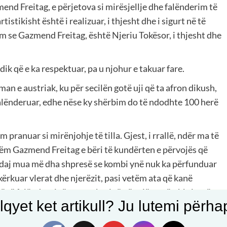
nd Freitag, e përjetova si mirësjellje dhe falënderim të
tistikisht është i realizuar, i thjesht dhe i sigurt në të
m se Gazmend Freitag, është Njeriu Tokësor, i thjesht dhe
dik që e ka respektuar, pa u njohur e takuar fare.
man e austriak, ku për secilën gotë uji që ta afron dikush,
alënderuar, edhe nëse ky shërbim do të ndodhte 100 herë
m pranuar si mirënjohje të tilla. Gjest, i rrallë, ndër ma të
etëm Gazmend Freitag e bëri të kundërten e përvojës që
andaj mua më dha shpresë se kombi ynë nuk ka përfunduar
kërkuar vlerat dhe njerëzit, pasi vetëm ata që kanë
 të të falënderojnë e respektojnë për një punë-shkrim të
qyet ket artikull? Ju lutemi përhapn
ithë këto falënderime, Ai pak ditë më vonë Vizatoi Portret