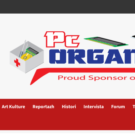
Art Kulture
Reportazh
Histori
Intervista
Forum
T