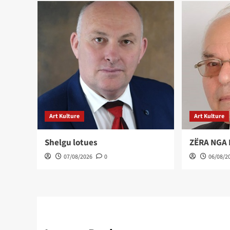
Art Kulture
Art Kulture
Shelgu lotues
ZËRA NGA
07/08/2026
0
06/08/2