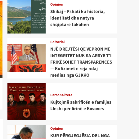
Opinion
Shikaj – Fshati ku historia,
identiteti dhe natyra
shqiptare takohen
Editorial
NJË DREJTËSI QË VEPRON ME
INTEGRITET NUK KA ARSYE T’I
FRIKËSOHET TRANSPARENCËS
— Kufizimet e reja ndaj
medias nga GJKKO
Personalitete
Kujtojmë sakrificën e familjes
Lleshi për lirinë e Kosovës
Opinion
KUR PËRGJEGJËSIA DEL NGA