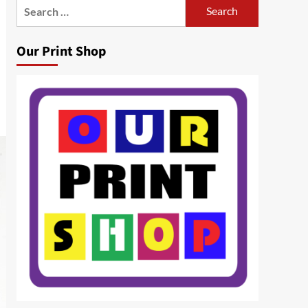
Search
for:
Our Print Shop