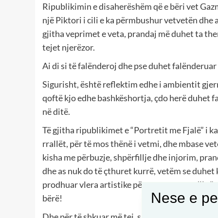
Ripublikimin e disaherëshëm që e bëri vet Gazme
një Piktori i cili e ka përmbushur vetvetën dhe ar
gjitha veprimet e veta, prandaj më duhet ta the
tejet njerëzor.
Ai di si të falënderoj dhe pse duhet falënderuar 
Sigurisht, është reflektim edhe i ambientit gjer
qoftë kjo edhe bashkëshortja, çdo herë duhet f
në ditë.
Të gjitha ripublikimet e “Portretit me Fjalë” i ka
rrallët, për të mos thënë i vetmi, dhe mbase v
kisha me përbuzje, shpërfillje dhe injorim, pr
dhe as nuk do të çthuret kurrë, vetëm se duhet 
prodhuar vlera artistike për veten e tyre, dijnë
Nese e pel
bërë!
Dhe për të shkuar më tej, sikur nuk mjaftuan gj