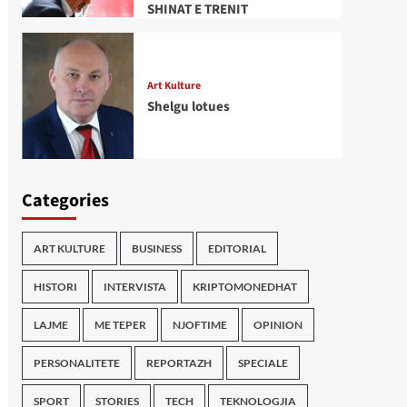
SHINAT E TRENIT
Art Kulture
Shelgu lotues
Categories
ART KULTURE
BUSINESS
EDITORIAL
HISTORI
INTERVISTA
KRIPTOMONEDHAT
LAJME
ME TEPER
NJOFTIME
OPINION
PERSONALITETE
REPORTAZH
SPECIALE
SPORT
STORIES
TECH
TEKNOLOGJIA