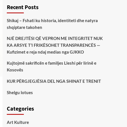
Recent Posts
Shikaj – Fshati ku historia, identiteti dhe natyra
shqiptare takohen
NJË DREJTËSI QË VEPRON ME INTEGRITET NUK
KA ARSYE T’I FRIKËSOHET TRANSPARENCËS —
Kufizimet e reja ndaj medias nga GJKKO
Kujtojmë sakrificën e familjes Lleshi për lirinë e
Kosovës
KUR PËRGJEGJËSIA DEL NGA SHINAT E TRENIT
Shelgu lotues
Categories
Art Kulture