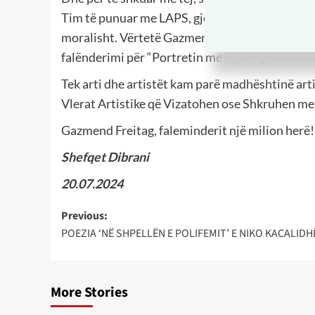
Tim të punuar me LAPS, gjest dhe veprim që m
moralisht. Vërtetë Gazmend Freitag, më bëri nj
falënderimi për “Portretin me Fjalë” që shkrova
Tek arti dhe artistët kam parë madhështinë artis
Vlerat Artistike që Vizatohen ose Shkruhen m
Gazmend Freitag, faleminderit një milion herë
Shefqet Dibrani
20.07.2024
Post
Previous:
POEZIA ‘NË SHPELLËN E POLIFEMIT’ E NIKO KACALIDH
navigation
More Stories