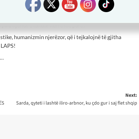
ë bëri shumë krenar dhe më sforcoi shumë edhe
ë dhuratë shumë me vlerë, dhe e gjitha është si
 pa u njohur e takuar kurrë më parë!
tike, humanizmin njerëzor, që i tejkalojnë të gjitha
e LAPS!
!…
Next:
ËS
Sarda, qyteti i lashtë iliro-arbnor, ku çdo gur i saj flet shqip