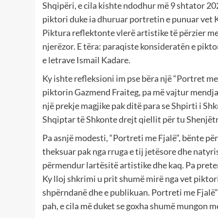
Shqipëri, e cila kishte ndodhur më 9 shtator 20
piktori duke ia dhuruar portretin e punuar vet 
Piktura reflektonte vlerë artistike të përzier
njerëzor. E tëra: paraqiste konsideratën e pikto
e letrave Ismail Kadare.
Ky ishte refleksioni im pse bëra një “Portret me 
piktorin Gazmend Fraiteg, pa më vajtur mendja 
një prekje magjike pak ditë para se Shpirti i Sh
Shqiptar të Shkonte drejt qiellit për tu Shenjët
Pa asnjë modesti, “Portreti me Fjalë”, bënte përp
theksuar pak nga rruga e tij jetësore dhe natyri
përmendur lartësitë artistike dhe kaq. Pa prete
Ky lloj shkrimi u prit shumë mirë nga vet piktori
shpërndanë dhe e publikuan. Portreti me Fjalë” 
pah, e cila më duket se goxha shumë mungon m