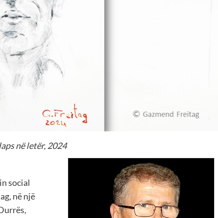
aps në letër, 2024
in social
g, në një
 Durrës,