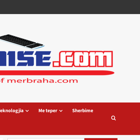
eknologjia
Me teper
Sherbime