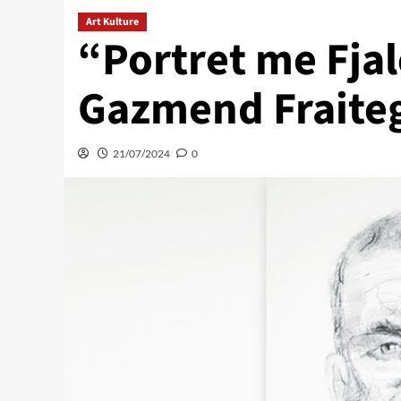
Art Kulture
“Portret me Fjal
Gazmend Fraite
21/07/2024
0