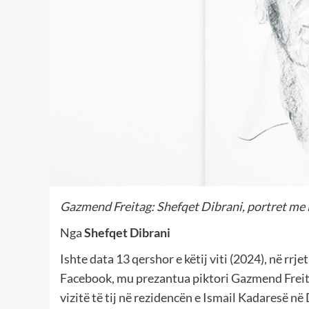
Gazmend Freitag: Shefqet Dibrani, portret me l
Nga
Shefqet Dibrani
Ishte data 13 qershor e këtij viti (2024), në rrjet
Facebook, mu prezantua piktori Gazmend Freita
vizitë të tij në rezidencën e Ismail Kadaresë në