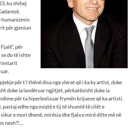
23, ku shihej
Kadaresë.
 me humanizmin
rit për gjeniun
Fjalë”, për
se do të ishte
krimtarit
ruar.
jekje për t’i thënë disa nga vlerat që i ka ky artist, duke
sht duke ia lavdëruar ngjitjet, përkatësisht duke ia
ndime për ta hiperbolizuar frymën krijuese që ka artisti.
, pastaj edhe nga miqtë e tij të shumtë të cilët e
sikur e mori dhenë, mirësia dhe fjala e mirë dilte më në
es nesh?!…