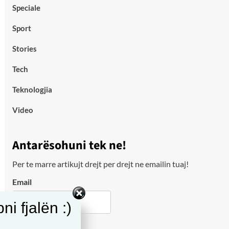
Speciale
Sport
Stories
Tech
Teknologjia
Video
Antarësohuni tek ne!
Per te marre artikujt drejt per drejt ne emailin tuaj!
Email
i fjalën :)
City