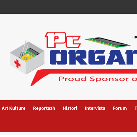
Art Kulture
Reportazh
Histori
Intervista
Forum
T