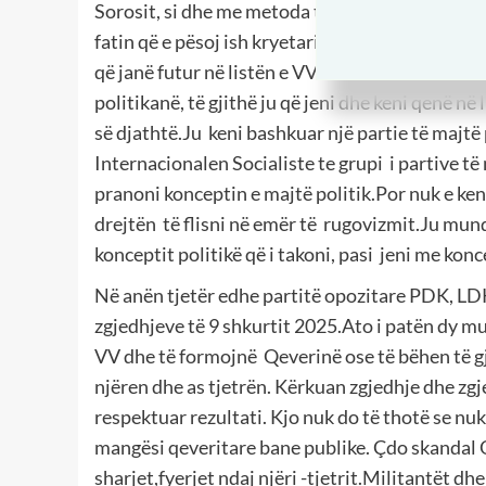
Sorosit, si dhe me metoda të egra staliniste.Ja
fatin që e pësoj ish kryetari i Venezuelës-Nic
që janë futur në listën e VV dhe Albin Kurtit fl
politikanë, të gjithë ju që jeni dhe keni qenë në
së djathtë.Ju keni bashkuar një partie të majtë 
Internacionalen Socialiste te grupi i partive të
pranoni konceptin e majtë politik.Por nuk e keni 
drejtën të flisni në emër të rugovizmit.Ju mun
konceptit politikë që i takoni, pasi jeni me konc
Në anën tjetër edhe partitë opozitare PDK, LD
zgjedhjeve të 9 shkurtit 2025.Ato i patën dy mu
VV dhe të formojnë Qeverinë ose të bëhen të g
njëren dhe as tjetrën. Kërkuan zgjedhje dhe z
respektuar rezultati. Kjo nuk do të thotë se nu
mangësi qeveritare bane publike. Çdo skandal Qe
sharjet,fyerjet ndaj njëri -tjetrit.Militantët d