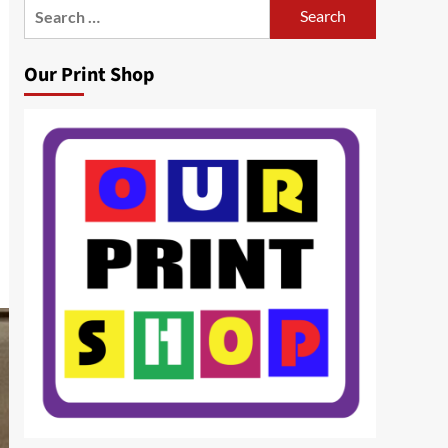
Search
for:
Our Print Shop