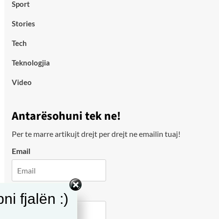
Sport
Stories
Tech
Teknologjia
Video
Antarësohuni tek ne!
Per te marre artikujt drejt per drejt ne emailin tuaj!
Email
City
i fjalën :)