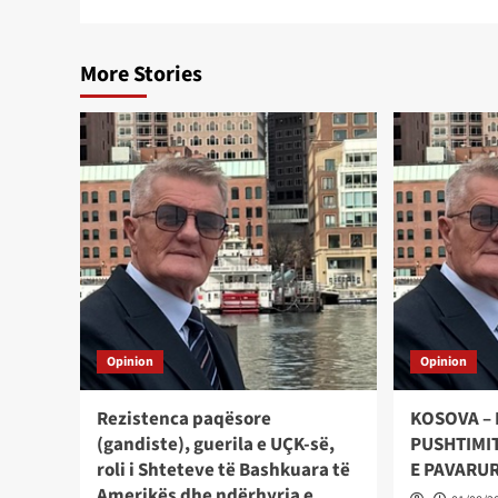
More Stories
Opinion
Opinion
Rezistenca paqësore
KOSOVA – 
(gandiste), guerila e UÇK-së,
PUSHTIMIT
roli i Shteteve të Bashkuara të
E PAVARU
Amerikës dhe ndërhyrja e