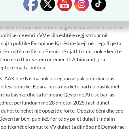
m i bindur dhe besoj shumë se këto forca do ta pësojnë
olas Maduro. Më e dhimshme është një fakt kur politikanë
asin për djathtizëm flasin për rugovizëm. Jo të nderuar
 listën e VV nuk keni të bëni asgjë me konceptet e politikës
politike me emrin VV e cila është e regjistriuar në
 majta politike Evropiane.Kjo është krejt në rregull që ta
të drejtën të flisni në emër të djathtizmit, nuk e keni të
deni me u thirr vetëm në emër të Albinizmit, pra
epte të majta politike.
K, AAK dhe Nisma nuk u treguan aspak politikan pas
ndësi politike: E para njëra nga këto parti ti bashkohet
jitha bashkë dhe ta formojnë Qeverinë.Ato se ban as
gjedhjët përfunduan më 28 dhjetor 2025.Tash duhet
k duhet të bëhet një opozitë e fortë. Opozitë bëni dhe çdo
veritar bëni publikë.Por të dy palët duhet ti ndalin
he politkanët e krahut të VV duhet ta dijnë se në Demokraci