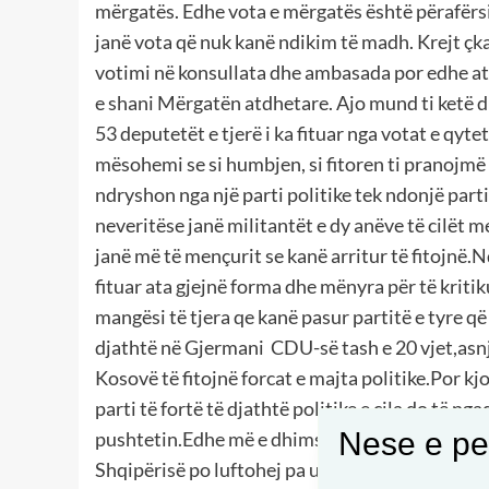
mërgatës. Edhe vota e mërgatës është përafërsi
janë vota që nuk kanë ndikim të madh. Krejt ç
votimi në konsullata dhe ambasada por edhe ata
e shani Mërgatën atdhetare. Ajo mund ti ketë 
53 deputetët e tjerë i ka fituar nga votat e qy
mësohemi se si humbjen, si fitoren ti pranojmë 
ndryshon nga një parti politike tek ndonjë parti
neveritëse janë militantët e dy anëve të cilët me
janë më të mençurit se kanë arritur të fitojnë.N
fituar ata gjejnë forma dhe mënyra për të krit
mangësi të tjera qe kanë pasur partitë e tyre që
djathtë në Gjermani CDU-së tash e 20 vjet,asnj
Kosovë të fitojnë forcat e majta politike.Por k
parti të fortë të djathtë politike e cila do të n
Nese e pel
pushtetin.Edhe më e dhimshme është se djathti
Shqipërisë po luftohej pa u ndalur. E këtë po e