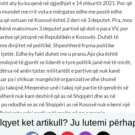
sht aty ku ka qenë në zgjedhjet e 14 shkurtit 2021. Por që
ka mundet me rrit vota e mërgates edhe me postë edhe
 që votuan në Kosovë është 2 deri në 3 deputet. Pra, mos
dhënë maksimum 3 deputet partisë që doli e para VV, por
tetarëve që jetojnë në Republikën e Kosovës. Duhët të
me dinjitet në politikë. Shpeshherë fryma politike
 tjetër. Edhe ky fakt duhet me u pranu.Ajo çka është
ndojnë të gjorët se liderët e tyre politik janë më të mirët,
dërsa në anën tjeter militantët e partive që nuk kanë
ikuar pa i shikuar mangësitë organizative dhe shumë
 ju takojnë.Meqenëse unë i takoj një partie të qendrës së
ëherë nuk kam deshirë që as në Shqipëri dhe as në
jo po ndodhë se as në Shqipëri as në Kosovë nuk e kemi një
gadhënjente ndaj partive të majta që po e marrin
qyet ket artikull? Ju lutemi përhapn
zmi në Republikën e Kosovës si dhe në Republikën e
 bëjnë forcat e nëntokës ish komuniste me fondacionet e