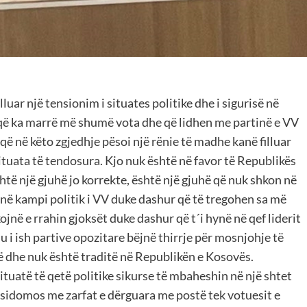
lluar një tensionim i situates politike dhe i sigurisë në
 që ka marrë më shumë vota dhe që lidhen me partinë e VV
që në këto zgjedhje pësoi një rënie të madhe kanë filluar
ituata të tendosura. Kjo nuk është në favor të Republikës
htë një gjuhë jo korrekte, është një gjuhë që nuk shkon në
në kampi politik i VV duke dashur që të tregohen sa më
kojnë e rrahin gjoksët duke dashur që t´i hynë në qef liderit
hu i ish partive opozitare bëjnë thirrje për mosnjohje të
ë dhe nuk është traditë në Republikën e Kosovës.
ituatë të qetë politike sikurse të mbaheshin në një shtet
 sidomos me zarfat e dërguara me postë tek votuesit e