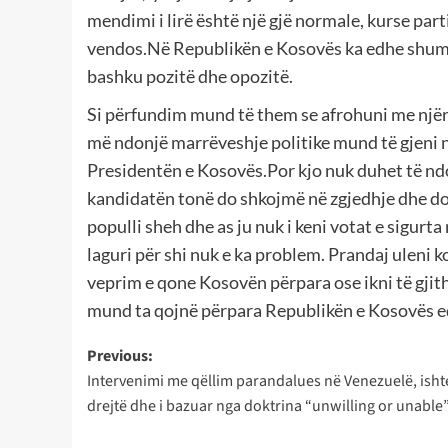
mendimi i lirë është një gjë normale, kurse pa
vendos.Në Republikën e Kosovës ka edhe shumë 
bashku pozitë dhe opozitë.
Si përfundim mund të them se afrohuni me njëri
më ndonjë marrëveshje politike mund të gjeni 
Presidentën e Kosovës.Por kjo nuk duhet të ndo
kandidatën tonë do shkojmë në zgjedhje dhe d
populli sheh dhe as ju nuk i keni votat e sigurta
laguri për shi nuk e ka problem. Prandaj uleni 
veprim e qone Kosovën përpara ose ikni të gjith
mund ta qojnë përpara Republikën e Kosovës ed
Post
Previous:
Intervenimi me qëllim parandalues në Venezuelë, ishte
navigation
drejtë dhe i bazuar nga doktrina “unwilling or unable