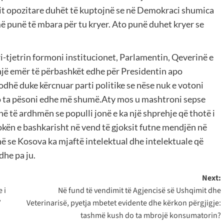
rtit opozitare duhët të kuptojnë se në Demokraci shumica
punë të mbara për tu kryer. Ato punë duhet kryer se
-tjetrin formoni institucionet, Parlamentin, Qeverinë e
një emër të përbashkët edhe për Presidentin apo
dhë duke kërcnuar parti politike se nëse nuk e votoni
o ta pësoni edhe më shumë.Aty mos u mashtroni sepse
 në të ardhmën se populli jonë e ka një shprehje që thotë i
kokën e bashkarisht në vend të gjoksit futne mendjën në
ë se Kosova ka mjaftë intelektual dhe intelektuale që
he pa ju.
Next:
 i
Në fund të vendimit të Agjencisë së Ushqimit dhe
”
Veterinarisë, pyetja mbetet evidente dhe kërkon përgjigje:
tashmë kush do ta mbrojë konsumatorin?