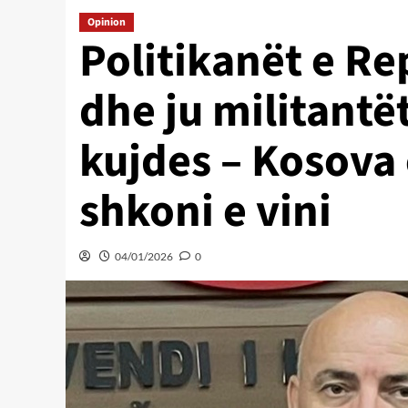
Opinion
Politikanët e Re
dhe ju militantë
kujdes – Kosova 
shkoni e vini
04/01/2026
0