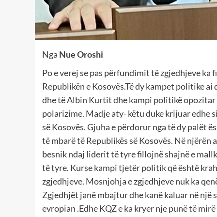
Nga
Nue Oroshi
Po e verej se pas përfundimit të zgjedhjeve ka fi
Republikën e Kosovës.Të dy kampet politike ai
dhe të Albin Kurtit dhe kampi politikë opozitar 
polarizime. Madje aty- këtu duke krijuar edhe s
së Kosovës. Gjuha e përdorur nga të dy palët ës
të mbarë të Republikës së Kosovës. Në njërën a
besnik ndaj liderit të tyre fillojnë shajnë e mall
të tyre. Kurse kampi tjetër politik që është kra
zgjedhjeve. Mosnjohja e zgjedhjeve nuk ka qen
Zgjedhjët janë mbajtur dhe kanë kaluar në një s
evropian .Edhe KQZ e ka kryer nje punë të mirë