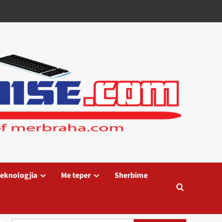
eknologjia
Me teper
Sherbime