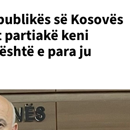
publikës së Kosovës
t partiakë keni
është e para ju