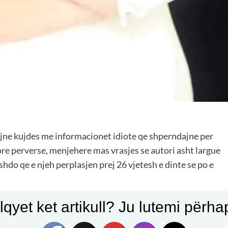
jne kujdes me informacionet idiote qe shperndajne per
re perverse, menjehere mas vrasjes se autori asht largue
hdo qe e njeh perplasjen prej 26 vjetesh e dinte se po e
qyet ket artikull? Ju lutemi përhapn
ohet ma ne Lezhe! Te mjere! Aty jane vetem varret a tre