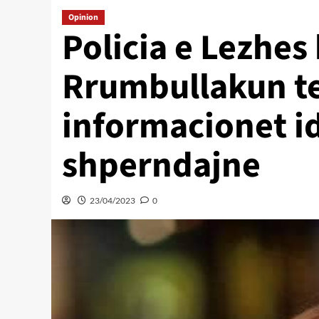
Opinion
Policia e Lezhe
Rrumbullakun te
informacionet i
shperndajne
23/04/2023
0