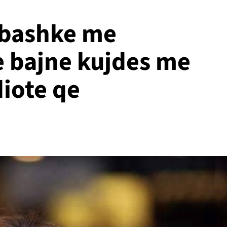
s bashke me
 bajne kujdes me
diote qe