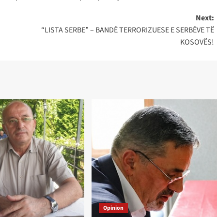
Next:
“LISTA SERBE” – BANDË TERRORIZUESE E SERBËVE TË
KOSOVËS!
Opinion