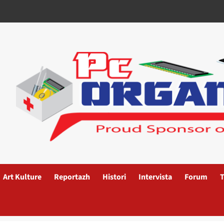
Art Kulture
Reportazh
Histori
Intervista
Forum
T