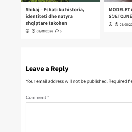
Shikaj – Fshati ku historia,
MODELET 
identiteti dhe natyra
S’JETOJNË
shqiptare takohen
08/08/2
08/08/2026
0
Leave a Reply
Your email address will not be published.
Required fi
Comment
*