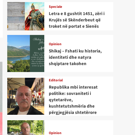
Speciale
Letra e 8 gushtit 1451, zëri i
Krujës së Skënderbeut që
troket në portat e Sienës
Opinion
Shikaj – Fshati ku historia,
identiteti dhe natyra
shqiptare takohen
Editorial
Republika mbi interesat
politike: sovraniteti i
qytetarëve,
kushtetutshmëria dhe
përgjegjësia shtetërore
Opinion