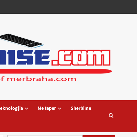
eknologjia
Me teper
Sherbime