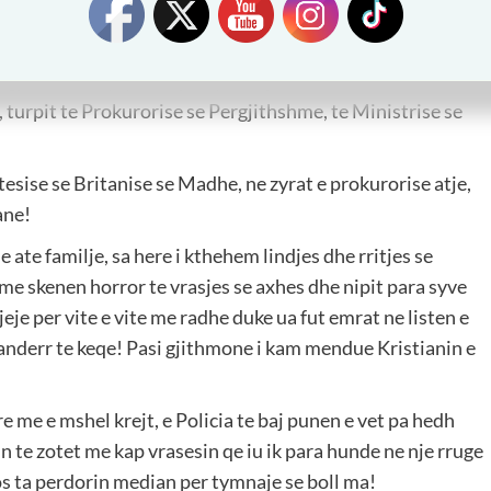
 e asht gjujt ne dy te tjere rreth nje vit e gjys ma vone:
!
re gjendet ne fytyren e paftyre te politikes, kermave te
, turpit te Prokurorise se Pergjithshme, te Ministrise se
ise se Britanise se Madhe, ne zyrat e prokurorise atje,
ane!
 ate familje, sa here i kthehem lindjes dhe rritjes se
t me skenen horror te vrasjes se axhes dhe nipit para syve
jeje per vite e vite me radhe duke ua fut emrat ne listen e
 anderr te keqe! Pasi gjithmone i kam mendue Kristianin e
re me e mshel krejt, e Policia te baj punen e vet pa hedh
n te zotet me kap vrasesin qe iu ik para hunde ne nje rruge
os ta perdorin median per tymnaje se boll ma!