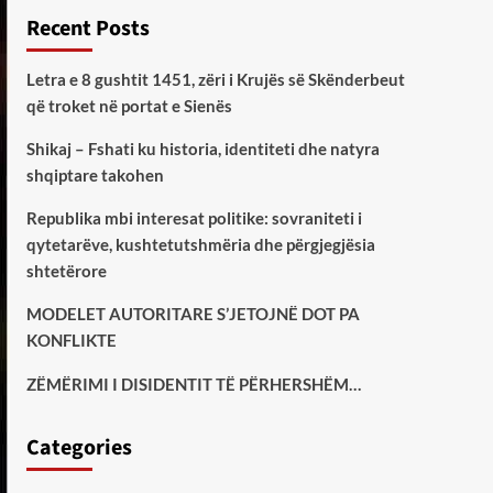
Recent Posts
Letra e 8 gushtit 1451, zëri i Krujës së Skënderbeut
që troket në portat e Sienës
Shikaj – Fshati ku historia, identiteti dhe natyra
shqiptare takohen
Republika mbi interesat politike: sovraniteti i
qytetarëve, kushtetutshmëria dhe përgjegjësia
shtetërore
MODELET AUTORITARE S’JETOJNË DOT PA
KONFLIKTE
ZËMËRIMI I DISIDENTIT TË PËRHERSHËM…
Categories