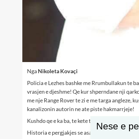
Nga
Nikoleta Kovaçi
Policia e Lezhes bashke me Rrumbullakun te ba
vrasjen e djeshme! Qe kur shperndane nji qarko
me nje Range Rover te zi e me targa angleze, kus
kanalizonin autorin ne ate piste hakmarrjeje!
Kushdo qe e ka ba, te kete turp!
Nese e pel
Historia e pergjakjes se asaj familjeje nuk kerk