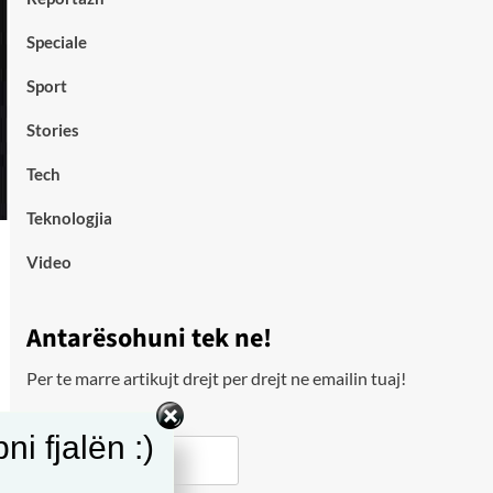
Speciale
Sport
Stories
Tech
Teknologjia
Video
Antarësohuni tek ne!
Per te marre artikujt drejt per drejt ne emailin tuaj!
Email
i fjalën :)