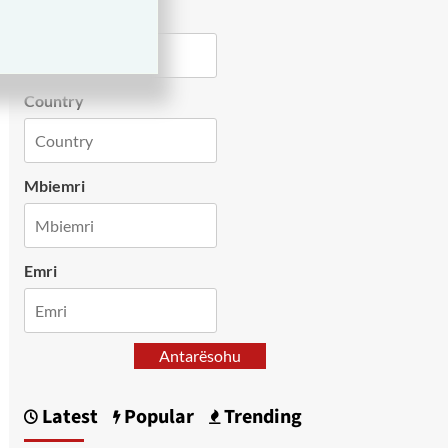
City
Country
Mbiemri
Emri
Antarësohu
Latest
Popular
Trending