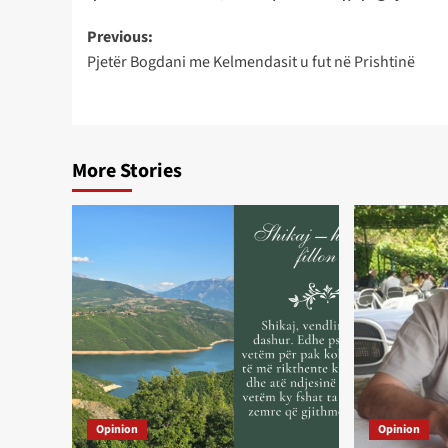
Post
Previous:
Pjetër Bogdani me Kelmendasit u fut në Prishtinë
navigation
More Stories
Opinion
Opinion