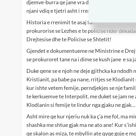
djemve-burra qe jane vra dy Naten e Shen Mhillit,
njani vdiq e tjetri asht i rrenuem sod e asaj dite
Historia e rrenimit te asaj familjeje, o te pafty
prokurorise se Lezhes e te policise nder dekada
Drejtesise dhe te Policise se Shtetit!
Gjendet e dokumentueme ne Ministrine e Drejtes
se prokuroret tane na i dime se kush jane e sa j
Duke qene se e njoh ne deje gjithcka ka ndodh ne
Kristianit, pa babe pa nane, rritjes se Klodiani
kur ishte vetem femije, perndjekjes se nje famil
te kerkuemve te Interpolit, me duket se jam ne
Klodianin si femije te lindur nga gjaku ne gjak…
Asht mire qe kur njeriu nuk ka ç’a me fol, ma mi
shashka me shtue gjak ma ne ato ane! Kur s’ishi
qe skalon as miza, te mbyllin ate qyqe goje e m