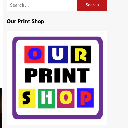
Search
for:
Our Print Shop