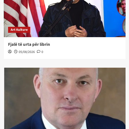
Art Kulture
Fjalë të urta për librin
05/08/2026
0