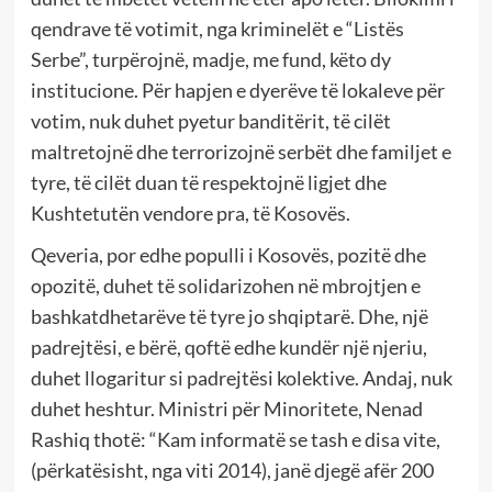
qendrave të votimit, nga kriminelët e “Listës
Serbe”, turpërojnë, madje, me fund, këto dy
institucione. Për hapjen e dyerëve të lokaleve për
votim, nuk duhet pyetur banditërit, të cilët
maltretojnë dhe terrorizojnë serbët dhe familjet e
tyre, të cilët duan të respektojnë ligjet dhe
Kushtetutën vendore pra, të Kosovës.
Qeveria, por edhe populli i Kosovës, pozitë dhe
opozitë, duhet të solidarizohen në mbrojtjen e
bashkatdhetarëve të tyre jo shqiptarë. Dhe, një
padrejtësi, e bërë, qoftë edhe kundër një njeriu,
duhet llogaritur si padrejtësi kolektive. Andaj, nuk
duhet heshtur. Ministri për Minoritete, Nenad
Rashiq thotë: “Kam informatë se tash e disa vite,
(përkatësisht, nga viti 2014), janë djegë afër 200