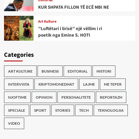
Editorial
KUR SHPATA FILLON TË ECË MBI NE
Art Kulture
”Luftëtari i lirisë” një vëllim i ri
poetik nga Emine S. HOTI
Categories
ART KULTURE
BUSINESS
EDITORIAL
HISTORI
INTERVISTA
KRIPTOMONEDHAT
LAJME
ME TEPER
NJOFTIME
OPINION
PERSONALITETE
REPORTAZH
SPECIALE
SPORT
STORIES
TECH
TEKNOLOGJIA
VIDEO