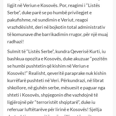
ligjit në Veriun e Kosovës. Por, reagimi i “Listës
Serbe”, duke parë se po humbë privilegjet e
pakufishme, në sundimin e Veriut, reagoi
vrazhdësisht, deri në bojkotin total administrativ
të komunave dhe barrikadimin rrugor, për një muaj
radhazi!
Sulmit të “Listës Serbe”, kundra Qeverisë Kurti, iu
bashkua opozita e Kosovës, duke akuzuar “pozitën
se humbi pushtetin që kishim në Veriun e
Kosovës!” Realisht, qeveritë paraprake nuk kishin
kurrëfarë pushteti në Veri. Përkundrazi, në librat
shkollore, në gjuhën serbe, mësuesit e paguar nga
shteti i Kosovës, shpjegonin dhe vazhdojnë të
ligjërojnë për “terroristët shqiptarë”, duke iu
referuar luftëtarëve për lirinë e Kosovës! Sjellja