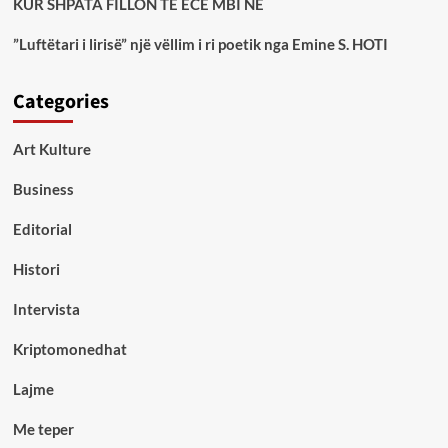
KUR SHPATA FILLON TË ECË MBI NE
”Luftëtari i lirisë” një vëllim i ri poetik nga Emine S. HOTI
Categories
Art Kulture
Business
Editorial
Histori
Intervista
Kriptomonedhat
Lajme
Me teper