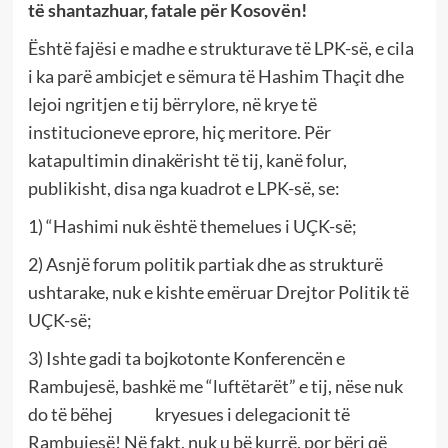
të shantazhuar, fatale për Kosovën!
Është fajësi e madhe e strukturave të LPK-së, e cila
i ka parë ambicjet e sëmura të Hashim Thaçit dhe
lejoi ngritjen e tij bërrylore, në krye të
institucioneve eprore, hiç meritore. Për
katapultimin dinakërisht të tij, kanë folur,
publikisht, disa nga kuadrot e LPK-së, se:
1) “Hashimi nuk është themelues i UÇK-së;
2) Asnjë forum politik partiak dhe as strukturë
ushtarake, nuk e kishte emëruar Drejtor Politik të
UÇK-së;
3) Ishte gadi ta bojkotonte Konferencën e
Rambujesë, bashkë me “luftëtarët” e tij, nëse nuk
do të bëhej kryesues i delegacionit të
Rambujesë! Në fakt, nuk u bë kurrë, por bëri që