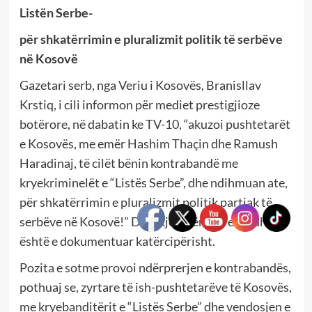
Listën Serbe-
për shkatërrimin e pluralizmit politik të serbëve
në Kosovë
Gazetari serb, nga Veriu i Kosovës, Branisllav
Krstiq, i cili informon për mediet prestigjioze
botërore, në dabatin ke TV-10, “akuzoi pushtetarët
e Kosovës, me emër Hashim Thaçin dhe Ramush
Haradinaj, të cilët bënin kontrabandë me
kryekriminelët e “Listës Serbe”, dhe ndihmuan ate,
për shkatërrimin e pluralizmit politik partiak të
serbëve në Kosovë!” Dhe, kjo e vërtetë e madhe
është e dokumentuar katërcipërisht.
Pozita e sotme provoi ndërprerjen e kontrabandës,
pothuaj se, zyrtare të ish-pushtetarëve të Kosovës,
me kryebanditërit e “Listës Serbe” dhe vendosjen e