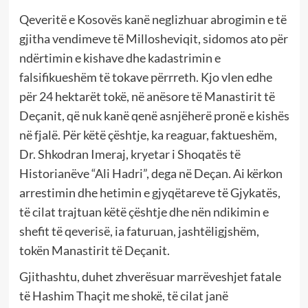
Qeveritë e Kosovës kanë neglizhuar abrogimin e të
gjitha vendimeve të Millosheviqit, sidomos ato për
ndërtimin e kishave dhe kadastrimin e
falsifikueshëm të tokave përrreth. Kjo vlen edhe
për 24 hektarët tokë, në anësore të Manastirit të
Deçanit, që nuk kanë qenë asnjëherë pronë e kishës
në fjalë. Për këtë çështje, ka reaguar, faktueshëm,
Dr. Shkodran Imeraj, kryetar i Shoqatës të
Historianëve “Ali Hadri”, dega në Deçan. Ai kërkon
arrestimin dhe hetimin e gjyqëtareve të Gjykatës,
të cilat trajtuan këtë çështje dhe nën ndikimin e
shefit të qeverisë, ia faturuan, jashtëligjshëm,
tokën Manastirit të Deçanit.
Gjithashtu, duhet zhverësuar marrëveshjet fatale
të Hashim Thaçit me shokë, të cilat janë