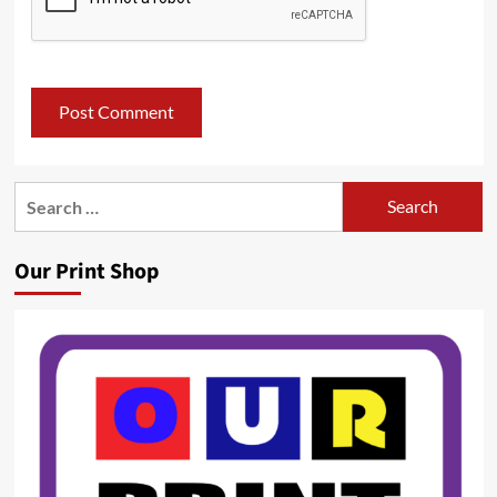
Search
for:
Our Print Shop