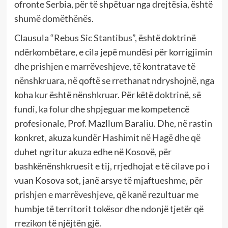
ofronte Serbia, për të shpëtuar nga drejtësia, është
shumë domëthënës.
Clausula “Rebus Sic Stantibus”, është doktrinë
ndërkombëtare, e cila jepë mundësi për korrigjimin
dhe prishjen e marrëveshjeve, të kontratave të
nënshkruara, në qoftë se rrethanat ndryshojnë, nga
koha kur është nënshkruar. Për këtë doktrinë, së
fundi, ka folur dhe shpjeguar me kompetencë
profesionale, Prof. Mazllum Baraliu. Dhe, në rastin
konkret, akuza kundër Hashimit në Hagë dhe që
duhet ngritur akuza edhe në Kosovë, për
bashkënënshkruesit e tij, rrjedhojat e të cilave po i
vuan Kosova sot, janë arsye të mjaftueshme, për
prishjen e marrëveshjeve, që kanë rezultuar me
humbje të territorit tokësor dhe ndonjë tjetër që
rrezikon të njëjtën gjë.