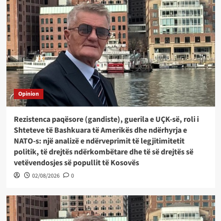
Opinion
Rezistenca paqësore (gandiste), guerila e UÇK-së, roli i
Shteteve të Bashkuara të Amerikës dhe ndërhyrja e
NATO-s: një analizë e ndërveprimit të legjitimitetit
politik, të drejtës ndërkombëtare dhe të së drejtës së
vetëvendosjes së popullit të Kosovës
02/08/2026
0