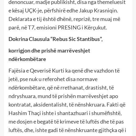
denoncuar, madje publikisht, disa nga themeluesit
e kësaj UÇK-je, përfshirë edhe Jakup Krasniqin.
Deklarata e tij është dhënë, reprizë, tre muaj më
parë, në T7, emisioni PRESING i Kërçukut.
Dokrina Clausula “Rebus Sic Stantibus”,
korrigjon dhe prishë marrëveshjet
ndërkombëtare
Fajësia e Qeverisë Kurti ka qenë dhe vazhdon të
jetë, pse nuk u referohet disa normave
ndërkombëtare, që në rrethanat, drastisht, të
ndryshuara, mund të prishën marrëveshjet apo
kontratat, aksidentalisht, të nënshkruara. Fakti që
Hashim Thaçi ishte i shantazhuari i shumëfishtë,
me dosjen e begatë të krimeve të luftës dhe të pas
luftës, dhe, ishte gadi të nënshkruante gjithçka që i