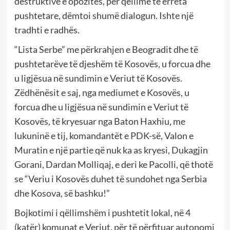
destruktive e opozitës, për qëllime të errëta
pushtetare, dëmtoi shumë dialogun. Ishte një
tradhti e radhës.
“Lista Serbe” me përkrahjen e Beogradit dhe të
pushtetarëve të djeshëm të Kosovës, u forcua dhe
u ligjësua në sundimin e Veriut të Kosovës.
Zëdhënësit e saj, nga mediumet e Kosovës, u
forcua dhe u ligjësua në sundimin e Veriut të
Kosovës, të kryesuar nga Baton Haxhiu, me
lukuninë e tij, komandantët e PDK-së, Valon e
Muratin e një partie që nuk ka as kryesi, Dukagjin
Gorani, Dardan Molliqaj, e deri ke Pacolli, që thotë
se “Veriu i Kosovës duhet të sundohet nga Serbia
dhe Kosova, së bashku!”
Bojkotimi i qëllimshëm i pushtetit lokal, në 4
(katër) komunat e Veriut, për të përfituar autonomi