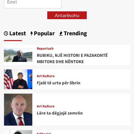
Antarësohu
Latest
Popular
Trending
Reportazh
RUBIKU, NJË HISTORI E PAZAKONTË
MBITOKE DHE NËNTOKE
Art Kulture
Fjalë të urta për librin
Art Kulture
Lëre ta dëgjojë zemrën