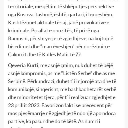
territoriale, me qëllim të shkëputjes perspektive
nga Kosova, tashmë, është, qartazi, i lexueshëm.
Kushtëzimet aktuale të saj, janë provokative e
kriminale. Prrallat e opozitës, të prirë nga
Ramushi, për shtyerje të zgjedhjeve, na kujtojnë
bisedimet dhe “marrëveshjen” për dorëzimin e
Çakorrit dhe të Kullës Malit të Zi!
Qeveria Kurti, me asnjë çmim, nuk duhet të bëjë
asnjë kompromis, as me “Listën Serbe” dhe as me
Serbinë. Përkundrazi, duhet t`i injorojë ata dhe të
komunikojë, sinqerisht, me bashkadhetarët serbë
dhe minoritetet tjera, për t`i realizuar zgjedhjet e
23 prillit 2023. Favorizon fakti se precedent për
mos pjesëmarrje në zgjedhje të ndonjë apo ndoca
partive, ka pasur dhe do të këtë. As numri i