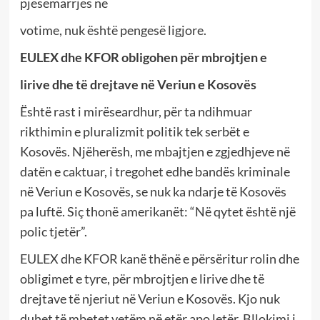
pjesëmarrjes në
votime, nuk është pengesë ligjore.
EULEX dhe KFOR obligohen për mbrojtjen e
lirive dhe të drejtave në Veriun e Kosovës
Është rast i mirëseardhur, për ta ndihmuar
rikthimin e pluralizmit politik tek serbët e
Kosovës. Njëherësh, me mbajtjen e zgjedhjeve në
datën e caktuar, i tregohet edhe bandës kriminale
në Veriun e Kosovës, se nuk ka ndarje të Kosovës
pa luftë. Siç thonë amerikanët: “Në qytet është një
polic tjetër”.
EULEX dhe KFOR kanë thënë e përsëritur rolin dhe
obligimet e tyre, për mbrojtjen e lirive dhe të
drejtave të njeriut në Veriun e Kosovës. Kjo nuk
duhet të mbetet vetëm në etër apo letër. Bllokimi i