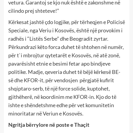
vetura. Garantoj se kjo nuk është e zakonshme në
cilindo prej shteteve!”
Kërkesat jashtë çdo logjike, për tërheqjen e Policisë
Speciale, nga Veriu i Kosovës, është një provokim i
radhës i “Listës Serbe” dhe Beogradit zyrtar.
Përkundrazi këto forca duhet të shtohen në numër,
për t`i mbrojtur qytetarët e Kosovës, në atë zonë,
pavarësisht etnie e besimi fetar apo bindjeve
politike. Madje, qeveria duhet të bëjë kërkesë BE-
së dhe KFOR-it, për vendosjen përgjatë kufirit
shqiptaro-serb, të një force solide, kuptohet,
gjithëherë, në koordinim me KFOR-in. Kjo do të
ishte e shëndetshme edhe për vet komunitetin
minoritatar në Veriun e Kosovës.
Ngritja bërrylore në poste e Thaçit