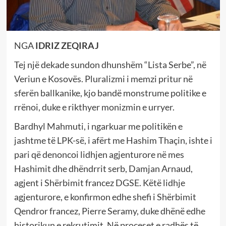
NGA
IDRIZ ZEQIRAJ
Tej një dekade sundon dhunshëm “Lista Serbe”, në
Veriun e Kosovës. Pluralizmi i memzi pritur në
sferën ballkanike, kjo bandë monstrume politike e
rrënoi, duke e rikthyer monizmin e urryer.
Bardhyl Mahmuti, i ngarkuar me politikën e
jashtme të LPK-së, i afërt me Hashim Thaçin, ishte i
pari që denoncoi lidhjen agjenturore në mes
Hashimit dhe dhëndrrit serb, Damjan Arnaud,
agjent i Shërbimit francez DGSE. Këtë lidhje
agjenturore, e konfirmon edhe shefi i Shërbimit
Qendror francez, Pierre Seramy, duke dhënë edhe
historikun e rekrutimit. Në proceset e radhës të