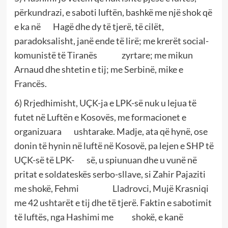
përkundrazi, e saboti luftën, bashkë me një shok që
e ka në Hagë dhe dy të tjerë, të cilët,
paradoksalisht, janë ende të lirë; me krerët social-
komunistë të Tiranës zyrtare; me mikun
Arnaud dhe shtetin e tij; me Serbinë, mike e
Francës.
6) Rrjedhimisht, UÇK-ja e LPK-së nuk u lejua të
futet në Luftën e Kosovës, me formacionet e
organizuara ushtarake. Madje, ata që hynë, ose
donin të hynin në luftë në Kosovë, pa lejen e SHP të
UÇK-së të LPK- së, u spiunuan dhe u vunë në
pritat e soldateskës serbo-sllave, si Zahir Pajaziti
me shokë, Fehmi Lladrovci, Mujë Krasniqi
me 42 ushtarët e tij dhe të tjerë. Faktin e sabotimit
të luftës, nga Hashimi me shokë, e kanë