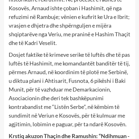
Kosovës, Arnaud ishte çoban i Hashimit, që nga
refuzimi në Rambuje; vënien e kufirit ke Ura e Ibrit;
vrasjen e dhjetra dhe shpërnguljen e mijëra
shqiptarëve nga Veriu, me praninë e Hashim Thaçit
dhe të Kadri Veselit.
Dosjet faktike të krimeve serike të luftës dhe të pas
luftës të Hashimit, me komandantët banditër të tij,
përmes Arnaud, në koordinim të plotë me Serbinë,
u diktua plani i Ahtisarit, Fusnota, 6 pikëshi i Baki
Munit, për të vazhduar me Demarkacionin,
Asociacionin dhe deri tek bashkëpunimi
kontrabandist me “Listën Serbe”, në këmbim të
sundimit në Veriun e Kosovës, për të kulmuar me
agjitimin, lobimin e paguar, për ta ndarë Kosovën.
Krstiq akuzon Thaçin dhe Ramushin: “Ndihmuan -