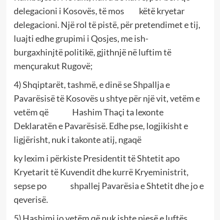
delegacioni i Kosovës, të mos këtë kryetar
delegacioni. Një rol të pistë, për pretendimet e tij,
luajti edhe grupimi i Qosjes, me ish-
burgaxhinjtë politikë, gjithnjë në luftim të
mençurakut Rugovë;
4) Shqiptarët, tashmë, e dinë se Shpallja e
Pavarësisë të Kosovës u shtye për një vit, vetëm e
vetëm që Hashim Thaçi ta lexonte
Deklaratën e Pavarësisë. Edhe pse, logjikisht e
ligjërisht, nuk i takonte atij, ngaqë
ky lexim i përkiste Presidentit të Shtetit apo
Kryetarit të Kuvendit dhe kurrë Kryeministrit,
sepse po shpallej Pavarësia e Shtetit dhe jo e
qeverisë.
5) Hashimi jo vetëm që nuk ishte pjesë e luftës,