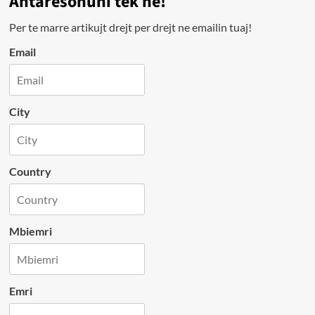
Antarësohuni tek ne!
Per te marre artikujt drejt per drejt ne emailin tuaj!
Email
City
Country
Mbiemri
Emri