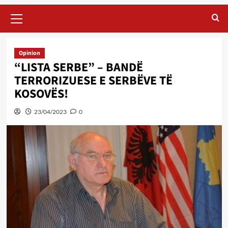
Primary
Menu
Opinion
“LISTA SERBE” – BANDË
TERRORIZUESE E SERBËVE TË
KOSOVËS!
23/04/2023
0