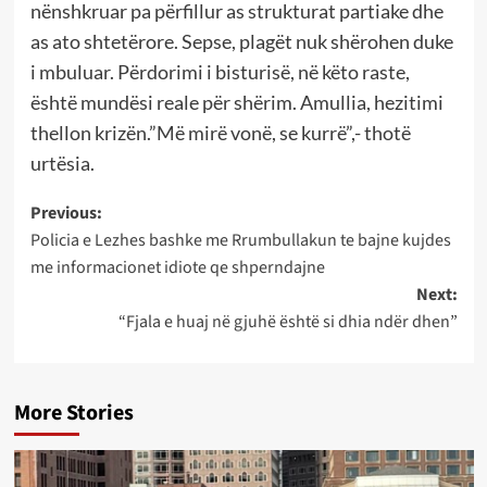
nënshkruar pa përfillur as strukturat partiake dhe
as ato shtetërore. Sepse, plagët nuk shërohen duke
i mbuluar. Përdorimi i bisturisë, në këto raste,
është mundësi reale për shërim. Amullia, hezitimi
thellon krizën.”Më mirë vonë, se kurrë”,- thotë
urtësia.
Post
Previous:
Policia e Lezhes bashke me Rrumbullakun te bajne kujdes
navigation
me informacionet idiote qe shperndajne
Next:
“Fjala e huaj në gjuhë është si dhia ndër dhen”
More Stories