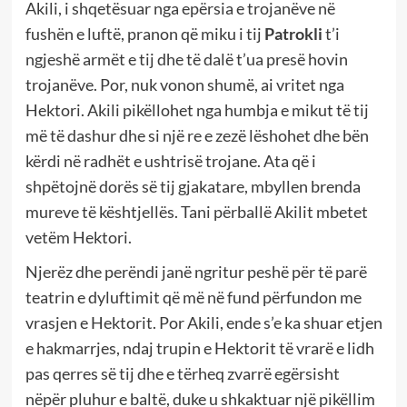
Akili, i shqetësuar nga epërsia e trojanëve në
fushën e luftë, pranon që miku i tij
Patrokli
t’i
ngjeshë armët e tij dhe të dalë t’ua presë hovin
trojanëve. Por, nuk vonon shumë, ai vritet nga
Hektori. Akili pikëllohet nga humbja e mikut të tij
më të dashur dhe si një re e zezë lëshohet dhe bën
kërdi në radhët e ushtrisë trojane. Ata që i
shpëtojnë dorës së tij gjakatare, mbyllen brenda
mureve të kështjellës. Tani përballë Akilit mbetet
vetëm Hektori.
Njerëz dhe perëndi janë ngritur peshë për të parë
teatrin e dyluftimit që më në fund përfundon me
vrasjen e Hektorit. Por Akili, ende s’e ka shuar etjen
e hakmarrjes, ndaj trupin e Hektorit të vrarë e lidh
pas qerres së tij dhe e tërheq zvarrë egërsisht
nëpër pluhur e baltë, duke u shkaktuar një pikëllim