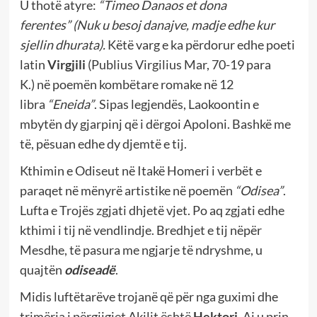
U thotë atyre:
“Timeo Danaos et dona
ferentes”
(Nuk u besoj danajve, madje edhe kur
sjellin dhurata).
Këtë varg e ka përdorur edhe poeti
latin
Virgjili
(Publius Virgilius Mar,
70-19 para
K.)
në poemën kombëtare romake në 12
libra
“Eneida”
. Sipas legjendës, Laokoontin e
mbytën dy gjarpinj që i dërgoi Apoloni. Bashkë me
të, pësuan edhe dy djemtë e tij.
Kthimin e Odiseut në Itakë Homeri i verbët e
paraqet në mënyrë artistike në poemën
“Odisea”
.
Lufta e Trojës zgjati dhjetë vjet. Po aq zgjati edhe
kthimi i tij në vendlindje. Bredhjet e tij nëpër
Mesdhe, të pasura me ngjarje të ndryshme, u
quajtën
odiseadë
.
Midis luftëtarëve trojanë që për nga guximi dhe
trimëria i përgjigjet Akilit është
Hektori
. Ai u prin