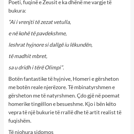
Poeti, fuqinë e Zeusit e ka dhënë me vargje të
bukura:
“Ai i vrenjti të zezat vetulla,
e në kohë të pavdekshme,
leshrat hyjnore si dallgë iu lëkundën,
të madhit mbret,
sa u dridh i tërë Olimpi”
.
Botën fantastike të hyjnive, Homeri e gërsheton
me botën reale njerëzore. Të mbinatyrshmen e
gërsheton me të natyrshmen. Çdo gjë në poemat
homerike tingëllon e besueshme. Kjo i bën këto
vepra të një bukurie të rrallë dhe të artit realist të
fuqishëm.
Të njohura sidomos