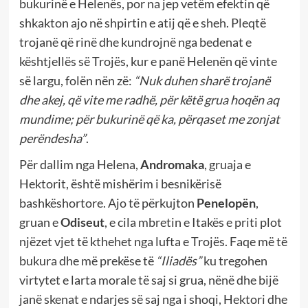
bukurinë e Helenës, por na jep vetëm efektin që
shkakton ajo në shpirtin e atij që e sheh. Pleqtë
trojanë që rinë dhe kundrojnë nga bedenat e
kështjellës së Trojës, kur e panë Helenën që vinte
së largu, folën nën zë:
“Nuk duhen sharë trojanë
dhe akej, që vite me radhë, për këtë grua hoqën aq
mundime; për bukurinë që ka, përqaset me zonjat
perëndesha”
.
Për dallim nga Helena,
Andromaka
, gruaja e
Hektorit, është mishërim i besnikërisë
bashkëshortore. Ajo të përkujton
Penelopën
,
gruan e
Odiseut
, e cila mbretin e Itakës e priti plot
njëzet vjet të kthehet nga lufta e Trojës. Faqe më të
bukura dhe më prekëse të
“Iliadës”
ku tregohen
virtytet e larta morale të saj si grua, nënë dhe bijë
janë skenat e ndarjes së saj nga i shoqi, Hektori dhe