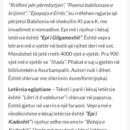
“Rrëfimi për përmbytjen”, “Poema babilonase e
krijimit”, “Epopeja e Errës”,
ku rrëfehen ngjarje që
përjetoi Babilonia në shekullin XI para K. me
invadimet e nomadëve. Epi më i njohur i kësaj
letërsie është
“Epi i Gilgameshit”
. Është vepra
letrare më e vjetër në botë që njihet deri më sot.
Mendohet të jetë rreth 4000 vjet e vjetër. Pra 900
vjet më e vjetër se
“Iliada”
. Pllakat e saj u gjetën në
bibliotekën e Asurbampalit. Autori nuk i dihet.
Është shkruar me shkrimin
kuneiform
(pyka).
Letërsia egjiptiane
– Teksti i parë i kësaj letërsie
është
“Libri it ë vdekurve”
i shkruar në papyrus.
Është gjetur në varrin e një faraoni. Vepra më e
rëndësishme e kësaj letërsie është
“Epi i
Kadeshit”
i njohur edhe me emrin
“Beteja e
Kadeshit”
. Vepër më me vlerë e kësaj letërsie