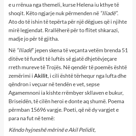
e u rrënua nga themeli, kurse Helena iu kthye të
shoqit. Këto ngjarje nuk përmenden në
“Iliadë”
.
Ato do të ishin të tepërta për një dëgjues që i njihte
mirë legjendat. Rrallëherë për to flitet shkarazi,
madje jo për të gjitha.
Në
“Iliadë
” jepen skena të veçanta vetëm brenda 51
ditëve të fundit të luftës së gjatë dhjetëvjeçare
rreth mureve të Trojës. Në qendër të poemës është
zemërimi i
Akilit
, i cili është tërhequr nga lufta dhe
qëndron i veçuar në tendën e vet, sepse
Agamemnoni ia kishte rrëmbyer skllaven e bukur,
Briseidën, të cilën heroi e donte aq shumë. Poema
përmban 15696 vargje. Poeti, që në dy vargjet e
para na fut në temë:
Këndo hyjneshë mërinë e Akil Pelidit,