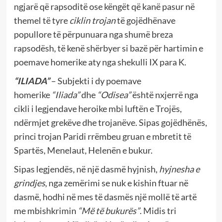
ngjarë që rapsoditë ose këngët që kanë pasur në
themel të tyre
ciklin trojan
të gojëdhënave
popullore të përpunuara nga shumë breza
rapsodësh, të kenë shërbyer si bazë për hartimin e
poemave homerike aty nga shekulli IX para K.
“ILIADA”
– Subjekti i dy poemave
homerike
“Iliada”
dhe
“Odisea”
është nxjerrë nga
cikli i legjendave heroike mbi luftën e Trojës,
ndërmjet grekëve dhe trojanëve. Sipas gojëdhënës,
princi trojan Paridi rrëmbeu gruan e mbretit të
Spartës, Menelaut, Helenën e bukur.
Sipas legjendës, në një dasmë hyjnish,
hyjnesha e
grindjes
, nga zemërimi se nuk e kishin ftuar në
dasmë, hodhi në mes të dasmës një mollë të artë
me mbishkrimin
“Më të bukurës”
. Midis tri