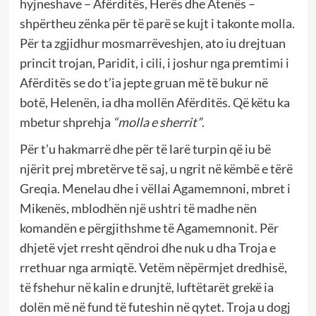
hyjneshave – Afërditës, Herës dhe Atenës –
shpërtheu zënka për të parë se kujt i takonte molla.
Për ta zgjidhur mosmarrëveshjen, ato iu drejtuan
princit trojan, Paridit, i cili, i joshur nga premtimi i
Afërditës se do t’ia jepte gruan më të bukur në
botë, Helenën, ia dha mollën Afërditës. Që këtu ka
mbetur shprehja
“molla e sherrit”
.
Për t’u hakmarrë dhe për të larë turpin që iu bë
njërit prej mbretërve të saj, u ngrit në këmbë e tërë
Greqia. Menelau dhe i vëllai Agamemnoni, mbret i
Mikenës, mblodhën një ushtri të madhe nën
komandën e përgjithshme të Agamemnonit. Për
dhjetë vjet rresht qëndroi dhe nuk u dha Troja e
rrethuar nga armiqtë. Vetëm nëpërmjet dredhisë,
të fshehur në kalin e drunjtë, luftëtarët grekë ia
dolën më në fund të futeshin në qytet. Troja u dogj