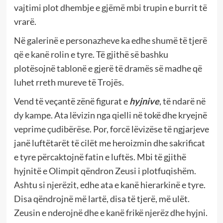
vajtimi plot dhembje e gjëmë mbi trupin e burrit të
vrarë.
Në galerinë e personazheve ka edhe shumë të tjerë
që e kanë rolin e tyre. Të gjithë së bashku
plotësojnë tablonë e gjerë të dramës së madhe që
luhet rreth mureve të Trojës.
Vend të veçantë zënë figurat e
hyjnive
, të ndarë në
dy kampe. Ata lëvizin nga qielli në tokë dhe kryejnë
veprime çudibërëse. Por, forcë lëvizëse të ngjarjeve
janë luftëtarët të cilët me heroizmin dhe sakrificat
e tyre përcaktojnë fatin e luftës. Mbi të gjithë
hyjnitë e Olimpit qëndron Zeusi i plotfuqishëm.
Ashtu si njerëzit, edhe ata e kanë hierarkinë e tyre.
Disa qëndrojnë më lartë, disa të tjerë, më ulët.
Zeusin e nderojnë dhe e kanë frikë njerëz dhe hyjni.