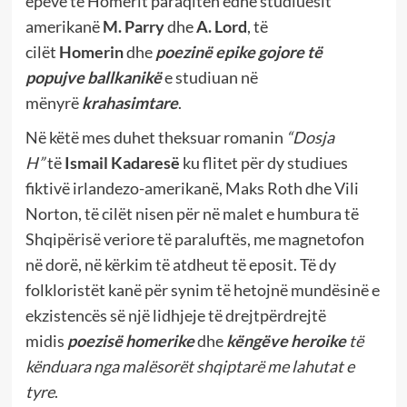
epëve të Homerit paraqitën edhe studiuesit
amerikanë
M. Parry
dhe
A. Lord
, të
cilët
Homerin
dhe
poezinë epike gojore të
popujve ballkanikë
e studiuan në
mënyrë
krahasimtare
.
Në këtë mes duhet theksuar romanin
“Dosja
H”
të
Ismail Kadaresë
ku flitet për dy studiues
fiktivë irlandezo-amerikanë, Maks Roth dhe Vili
Norton, të cilët nisen për në malet e humbura të
Shqipërisë veriore të paraluftës, me magnetofon
në dorë, në kërkim të atdheut të eposit. Të dy
folkloristët kanë për synim të hetojnë mundësinë e
ekzistencës së një lidhjeje të drejtpërdrejtë
midis
poezisë homerike
dhe
këngëve heroike
të
kënduara nga malësorët shqiptarë me lahutat e
tyre
.