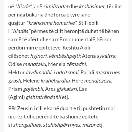
në
“Iliadë”
janë
similitudat
dhe
krahasimet
, të cilat
për nga bukuria dhe forca e tyre janë
quajtur
“krahasime homerike”
. Stili epik
i
“Iliadës”
përmes të cilit heronjtë duhet të bëhen
sa më të afërt dhe sa më monumentalë, kërkon
përdorimin e epiteteve. Kështu Akili
cilësohet
hyjnori, këmbëshpejti;
Atena
sykaltra
,
Odise
mendtaku
, Menela
zëmadhi
,
Hektor
lavdimadhi
,
i ndritshmi
, Paridi
mashtrues
grash
, Helenë
krahëbardha
, Herë
mendjezeza
,
Priam
gojëmbli
, Ares
gjakatari
, Eas
(Agimi)
gishtatrëndafili
etj.
Për Zeusin i cili e ka në duart e tij pushtetin mbi
njerëzit dhe perënditë ka shumë epitete
si
shungullues, stuhishpërthyes, mizor
etj.