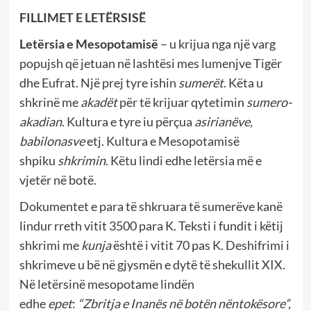
FILLIMET E LETËRSISË
Letërsia e Mesopotamisë
– u krijua nga një varg
popujsh që jetuan në lashtësi mes lumenjve Tigër
dhe Eufrat. Një prej tyre ishin
sumerët
. Këta u
shkrinë me
akadët
për të krijuar qytetimin
sumero-
akadian
. Kultura e tyre iu përçua
asirianëve,
babilonasve
etj. Kultura e Mesopotamisë
shpiku
shkrimin
. Këtu lindi edhe letërsia më e
vjetër në botë.
Dokumentet e para të shkruara të sumerëve kanë
lindur rreth vitit 3500 para K. Teksti i fundit i këtij
shkrimi me
kunja
është i vitit 70 pas K. Deshifrimi i
shkrimeve u bë në gjysmën e dytë të shekullit XIX.
Në letërsinë mesopotame lindën
edhe
epet
:
“Zbritja e Inanës në botën nëntokësore”,