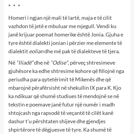
*
*
*
Homeri i ngjan një mali të lartë, maja e të cilit
vazhdon të jetë e mbuluar me mjegull. Vendi ku
janë krijuar poemat homerike është Jonia. Gjuha e
tyre është dialekti jonian i përzier me elemente të
dialektit
eolian
dhe më pak të dialekteve të tjera.
Në
“Iliadë”
dhe në
“Odise”
, përveç shtresimeve
gjuhësore ka edhe shtresime kohore që fillojnë nga
periudha para qytetërimit të Mikenës dhe që
mbarojnë përafërsisht në shekullin IX para K. Kjo
ka ndikuar që shumë studiues të mendojnë se në
tekstin e poemave janë futur një numër i madh
shtojcash nga rapsodë të veçantë të cilët kanë
dashur t’u përshtaten shijeve dhe gjendjes
shpirtërore të dëgjuesve të tyre. Ka shumë të