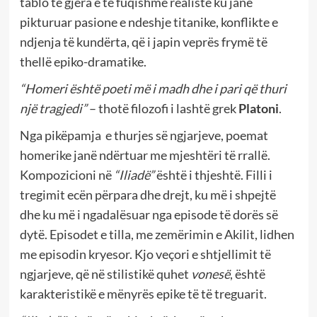
tablo të gjera e të fuqishme realiste ku janë
pikturuar pasione e ndeshje titanike, konflikte e
ndjenja të kundërta, që i japin veprës frymë të
thellë epiko-dramatike.
“Homeri është poeti më i madh dhe i pari që thuri
një tragjedi”
– thotë filozofi i lashtë grek
Platoni
.
Nga pikëpamja
e thurjes së ngjarjeve, poemat
homerike janë ndërtuar me mjeshtëri të rrallë.
Kompozicioni në
“Iliadë”
është i thjeshtë. Filli i
tregimit ecën përpara dhe drejt, ku më i shpejtë
dhe ku më i ngadalësuar nga episode të dorës së
dytë. Episodet e tilla, me zemërimin e Akilit, lidhen
me episodin kryesor. Kjo veçori e shtjellimit të
ngjarjeve, që në stilistikë quhet
vonesë
, është
karakteristikë e mënyrës epike të të treguarit.