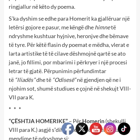
ringjallur në këto dy poema.
S’ka dyshim se edhe para Homerit ka gjallëruar një
letërsi gojore e pasur, me këngë dhe
himne
të
ndryshme kushtuar hyjnive, heronjve dhe bëmave
të tyre. Për këtë flasin dy poemat e mëdha, vlerat e
larta artistike të të cilave dëshmojnë qartë se ato
janë, jo fillimi, por mbarimi i përkryer i një procesi
letrar të gjatë. Përpunimin përfundimtar
të
“Iliadës”
dhe të
“Odisesë”
në gjendjen që ne i
njohim sot, shumë studiues e çojnë në shekujt VIII-
VII para K.
*
*
*
“ÇËSHTJA HOMERIKE”
– Për
Homerin
(shekulli
VIII para K.) asgjë
s
’
dihet me saktësi. Për
të ka
mendime të ndryshme si: