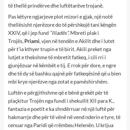
të thellë prindërve dhe luftëtarëve trojanë.
Pas këtyre ngjarjeve plot mizori e gjak, një notë
thellësisht njerëzore do të përshkojë tani këngën
XXIV, që i jep fund
“Iliadës”.
Mbreti plak i
Trojës,
Priami
,
vjen në tendën e Akilit dhe i lutet
për t’ia kthyer trupin e të birit. Akili preket nga
lutjet e thekshme të mbretit fatkeq, i cili rri i
gjunjëzuar në këmbët e tij. E rrok për dore, e ngre
dhe të dy së bashku qajnë për fatkeqësinë që u bien
mbi krye njerëzve nga zotat e pamëshirshëm.
Luftën e përgjithshme që e bënë grekët për të
plaçkitur Trojën nga fundi i shekullit XII para K.,
fantazia e poetit e ka shndërruar në një luftë për
hakmarrje dhe për të vënë në vend nderin e tyre, të
cenuar nga Paridi që rrëmbeu Helenën. U krijua