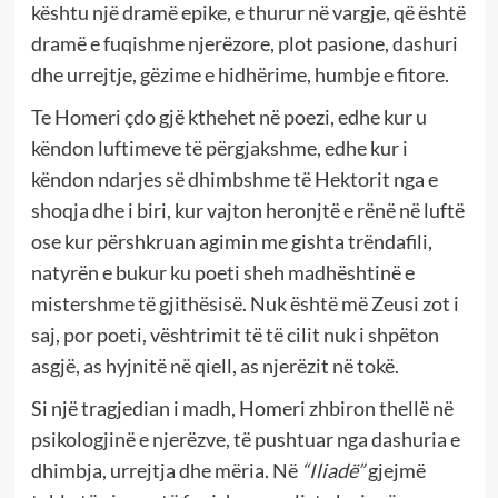
kështu një dramë epike, e thurur në vargje, që është
dramë e fuqishme njerëzore, plot pasione, dashuri
dhe urrejtje, gëzime e hidhërime, humbje e fitore.
Te Homeri çdo gjë kthehet në poezi, edhe kur u
këndon luftimeve të përgjakshme, edhe kur i
këndon ndarjes së dhimbshme të Hektorit nga e
shoqja dhe i biri, kur vajton heronjtë e rënë në luftë
ose kur përshkruan agimin me gishta trëndafili,
natyrën e bukur ku poeti sheh madhështinë e
mistershme të gjithësisë. Nuk është më Zeusi zot i
saj, por poeti, vështrimit të të cilit nuk i shpëton
asgjë, as hyjnitë në qiell, as njerëzit në tokë.
Si një tragjedian i madh, Homeri zhbiron thellë në
psikologjinë e njerëzve, të pushtuar nga dashuria e
dhimbja, urrejtja dhe mëria. Në
“Iliadë”
gjejmë