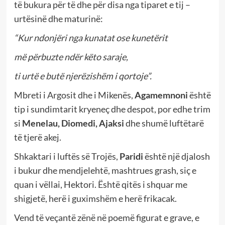
të bukura për të dhe për disa nga tiparet e tij –
urtësinë dhe maturinë:
“Kur ndonjëri nga kunatat ose kunetërit
më përbuzte ndër këto saraje,
ti urtë e butë njerëzishëm i qortoje”.
Mbreti i Argosit dhe i Mikenës,
Agamemnoni
është
tip i sundimtarit kryeneç dhe despot, por edhe trim
si
Menelau, Diomedi, Ajaksi
dhe shumë luftëtarë
të tjerë akej.
Shkaktari i luftës së Trojës,
Paridi
është një djalosh
i bukur dhe mendjelehtë, mashtrues grash, siç e
quan i vëllai, Hektori. Është qitës i shquar me
shigjetë, herë i guximshëm e herë frikacak.
Vend të veçantë zënë në poemë figurat e grave, e