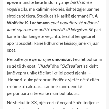
epëve mund të ketë lindur nga një
bërthamë e
vogël
e cila, me kalimin e kohës, është zgjeruar me
shtojca të tjera. Studiuesit klasikë gjermanë
Fr. A
Wolf
dhe
K. Lachmann
epet popullore të mëdha i
kanë sqaruar me anë të
teorisë së këngëve
.
Së pari
kanë lindur këngë të veçanta, të cilat këngëtarët
apo rapsodët i kanë lidhur dhe kësisoj janë krijuar
epet.
Përballë tyre qëndrojnë
unionistët
të cilët pohonin
se që të dy epet,
“Iliada”
dhe
“Odisea”
artistikisht
janë vepra unike të cilat i krijoi poeti gjenial –
Homeri
, duke përdorur lëndën e vjetër në të cilën
rrëfime të caktuara, tanimë kanë qenë të
përpunuara si tërësi të rrumbullakuara.
Në shekullin XX, një teori të veçantë për lindjen e