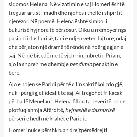
sidomos
Helena
. Në vizatimin e saj Homeri është
treguar artist i madh dhe njohës i thellë i shpirtit
njerëzor. Në poemë, Helena është simbol i
bukurisë hyjnore të përsosur. Diku u rrëmbyer nga
pasioni i dashurisë, tani e ndjen veten fajtore, ndaj
dhe përjeton një dramë të rëndë në ndërgjegjen e
saj. Në një bisedë me të vjehrrin, mbretin Priam,
ajo ia shpreh me dhembje
pendimin
për aktin e
bërë.
Ajo e ndjen se Paridi për të cilin sakrifikoi çdo gjë,
nuk i përgjigjet idealit të saj. Ai tregohet frikacak
përballë Menelaut. Helena fillon ta neveritë, por e
plotfuqishmja Afërditë,
hyjneshë e dashurisë
,
përsëri e hedh në krahët e Paridit.
Homeri nuk e përshkruan drejtpërsëdrejti