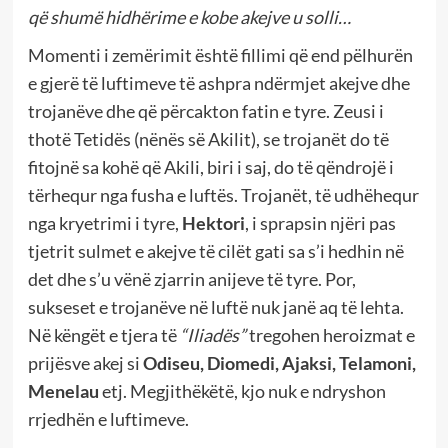
që shumë hidhërime e kobe akejve u solli…
Momenti i zemërimit është fillimi që end pëlhurën
e gjerë të luftimeve të ashpra ndërmjet akejve dhe
trojanëve dhe që përcakton fatin e tyre. Zeusi i
thotë Tetidës (nënës së Akilit), se trojanët do të
fitojnë sa kohë që Akili, biri i saj, do të qëndrojë i
tërhequr nga fusha e luftës. Trojanët, të udhëhequr
nga kryetrimi i tyre,
Hektori
, i sprapsin njëri pas
tjetrit sulmet e akejve të cilët gati sa s’i hedhin në
det dhe s’u vënë zjarrin anijeve të tyre. Por,
sukseset e trojanëve në luftë nuk janë aq të lehta.
Në këngët e tjera të
“Iliadës”
tregohen heroizmat e
prijësve akej si
Odiseu, Diomedi, Ajaksi, Telamoni,
Menelau
etj. Megjithëkëtë, kjo nuk e ndryshon
rrjedhën e luftimeve.