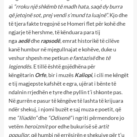
ai
“rroku një shkëmb të madh hata, saqë dy burra
që jetojnë sot, prej vendi s’mund ta luajnë”.
Kjo dhe
të tjera fakte tregojnë se Homeri flet për kohë dhe
ngjarje të hershme, të kënduara para tij
nga
aedë
dhe
rapsodë
, emrat historikë të cilëve
kanë humbur në mjegullnajat e kohëve, duke u
veshur shpesh me petkun
e
fantazisë
dhe
të
legjendës
. E tillë është gojëdhëna për
këngëtarin
Orfe
, bir i muzës
Kaliopi
, i cili me këngët
e tij magjepste kafshët e egra, ujërat i bënte të
ndalnin rrjedhën e tyre dhe pyllin t’i shkonte pas.
Në gurrën e pasur të këngëve të lashta të krijuara
ndër shekuj, i njomi buzët e saj muza e poetit, që
me
“Iliadën”
dhe
“Odisenë”
i ngriti përmendore jo
vetëm
heroizmit
por edhe bukurisë së
artit
popullor
, që humbi në errësirën e shekujve për t’u