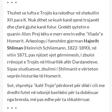
*
*
*
Thuhet se lufta e Trojës ka ndodhur në shekullin
XII para K. Nuk dihet se kush kanë qenë trojanët
dhe çfarë gjuhe kanë folur. Grekët qytetin e
quanin
Ilion
. Prej këtu e merr emrin edhe
“Iliada”
e
Homerit. Arkeologu i famshëm gjerman
Hajnrih
Shliman
(Heinrich Schliemann, 1822-1890), në
vitin 1871, pas njëzet vjet gërmimesh, i zbuloi
rrënojat e Trojës në Hisarllëk afër Dardaneleve.
Sipas studiuesve, zbulimi i Shlimanit e vërteton
veprën historike të Homerit.
Sot, shprehja
“kalë Troje”
përdoret për dikë i cili me
dredhi futet në ndonjë bashkësi për ta dobësuar
nga brenda, më pas edhe për ta shkatërruar.
*
*
*