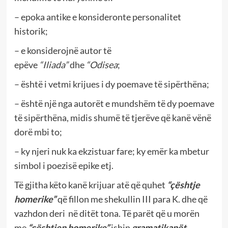
– epoka antike e konsideronte personalitet
historik;
– e konsiderojnë autor të
epëve
“Iliada”
dhe
“Odisea
;
– është i vetmi krijues i dy poemave
të sipërthëna;
– është një nga autorët e mundshëm të dy poemave
të sipërthëna, midis shumë të tjerëve që kanë vënë
dorë mbi to;
– ky njeri nuk ka ekzistuar fare; ky emër ka mbetur
simbol i poezisë epike etj.
Të gjitha këto kanë krijuar atë që quhet
“çështje
homerike”
që fillon me shekullin III para K. dhe që
vazhdon deri
në ditët tona. Të parët që u morën
me
“çështjen homerike”
ishin
gramatikanët