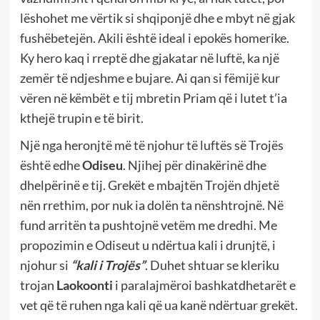
lëshohet me vërtik si shqiponjë dhe e mbyt në gjak
fushëbetejën. Akili është ideal i epokës homerike.
Ky hero kaq i rreptë dhe gjakatar në luftë, ka një
zemër të ndjeshme e bujare. Ai qan si fëmijë kur
vëren në këmbët e tij mbretin Priam që i lutet t’ia
kthejë trupin e të birit.
Një nga heronjtë më të njohur të luftës së Trojës
është edhe
Odiseu
. Njihej për dinakërinë dhe
dhelpërinë e tij. Grekët e mbajtën Trojën dhjetë
nën rrethim, por nuk ia dolën ta nënshtrojnë. Në
fund arritën ta pushtojnë vetëm me dredhi. Me
propozimin e Odiseut u ndërtua kali i drunjtë, i
njohur si
“kali i Trojës”
. Duhet shtuar se kleriku
trojan
Laokoonti
i paralajmëroi bashkatdhetarët e
vet që të ruhen nga kali që ua kanë ndërtuar grekët.