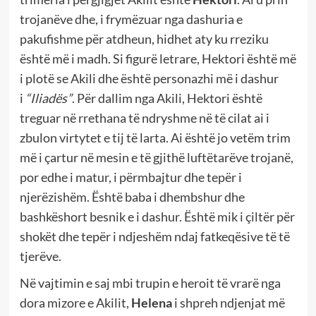
trojanëve dhe, i frymëzuar nga dashuria e
pakufishme për atdheun, hidhet aty ku rreziku
është më i madh. Si figurë letrare, Hektori është më
i plotë se Akili dhe është personazhi më i dashur
i
“Iliadës”
. Për dallim nga Akili, Hektori është
treguar në rrethana të ndryshme në të cilat ai i
zbulon virtytet e tij të larta. Ai është jo vetëm trim
më i çartur në mesin e të gjithë luftëtarëve trojanë,
por edhe i matur, i përmbajtur dhe tepër i
njerëzishëm. Është baba i dhembshur dhe
bashkëshort besnik e i dashur. Është mik i çiltër për
shokët dhe tepër i ndjeshëm ndaj fatkeqësive të të
tjerëve.
Në vajtimin e saj mbi trupin e heroit të vrarë nga
dora mizore e Akilit,
Helena
i shpreh ndjenjat më