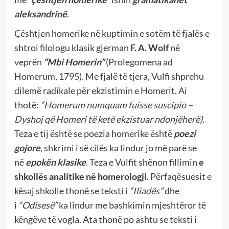
aleksandrinë
.
Çështjen homerike në kuptimin e sotëm të fjalës e
shtroi filologu klasik gjerman
F. A. Wolf
në
veprën
“Mbi Homerin”
(Prolegomena ad
Homerum, 1795). Me fjalë të tjera, Vulfi shprehu
dilemë radikale për ekzistimin e Homerit. Ai
thotë:
“Homerum numquam fuisse suscipio –
Dyshoj që Homeri të ketë ekzistuar ndonjëherë)
.
Teza e tij është se poezia homerike është
poezi
gojore
, shkrimi i së cilës ka lindur jo më parë se
në
epokën klasike
. Teza e Vulfit shënon fillimin
e
shkollës analitike në homerologji
. Përfaqësuesit e
kësaj shkolle thonë se teksti i
“Iliadës”
dhe
i
“Odisesë”
ka lindur me bashkimin mjeshtëror të
këngëve të vogla. Ata thonë po ashtu se teksti i