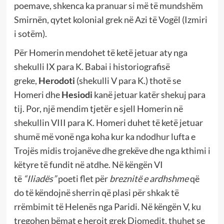
poemave, shkenca ka pranuar si më të mundshëm
Smirnën, qytet kolonial grek në Azi të Vogël (Izmiri
i sotëm).
Për Homerin mendohet të ketë jetuar aty nga
shekulli IX para K. Babai i historiografisë
greke,
Herodoti
(shekulli V para K.)
thotë se
Homeri dhe
Hesiodi
kanë jetuar katër shekuj para
tij. Por, një mendim tjetër e sjell Homerin në
shekullin VIII para K. Homeri duhet të ketë jetuar
shumë më vonë nga koha kur ka ndodhur lufta e
Trojës midis trojanëve dhe grekëve dhe nga kthimi i
këtyre të fundit në atdhe. Në këngën VI
të
“Iliadës”
poeti flet për
breznitë e ardhshme
që
do të këndojnë sherrin që plasi për shkak të
rrëmbimit të Helenës nga Paridi. Në këngën V, ku
tregohen bëmat e heroit grek Diomedit, thuhet se