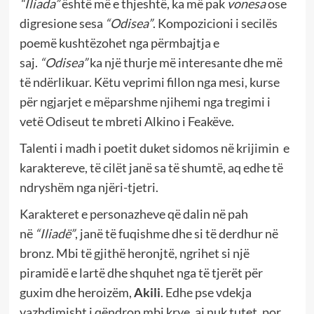
“Iliada”
është më e thjeshtë, ka më pak
vonesa
ose
digresione sesa
“Odisea”
. Kompozicioni i secilës
poemë kushtëzohet nga përmbajtja e
saj.
“Odisea”
ka një thurje më interesante dhe më
të ndërlikuar. Këtu veprimi fillon nga mesi, kurse
për ngjarjet e mëparshme njihemi nga tregimi i
vetë Odiseut te mbreti Alkino i Feakëve.
Talenti i madh i poetit duket sidomos në krijimin
e
karaktereve, të cilët janë sa të shumtë, aq edhe të
ndryshëm nga njëri-tjetri.
Karakteret e personazheve që dalin në pah
në
“Iliadë”
, janë të fuqishme dhe si të derdhur në
bronz. Mbi të gjithë heronjtë, ngrihet si një
piramidë e lartë dhe shquhet nga të tjerët për
guxim dhe heroizëm,
Akili
. Edhe pse vdekja
vazhdimisht i qëndron mbi krye, ai nuk tutet, por