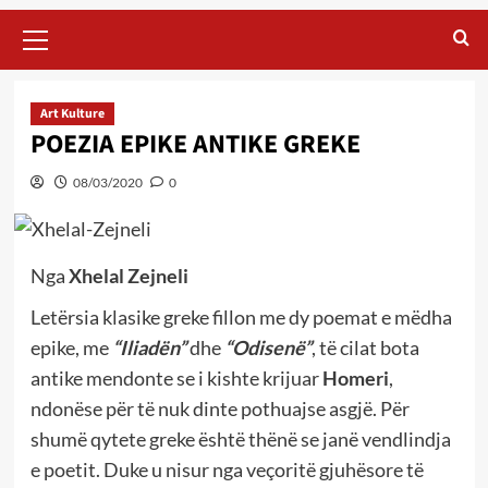
Primary
Menu
Art Kulture
POEZIA EPIKE ANTIKE GREKE
08/03/2020
0
Nga
Xhelal Zejneli
Letërsia klasike greke fillon me dy poemat e mëdha
epike, me
“Iliadën”
dhe
“Odisenë”
, të cilat bota
antike mendonte se i kishte krijuar
Homeri
,
ndonëse për të nuk dinte pothuajse asgjë. Për
shumë qytete greke është thënë se janë vendlindja
e poetit. Duke u nisur nga veçoritë gjuhësore të