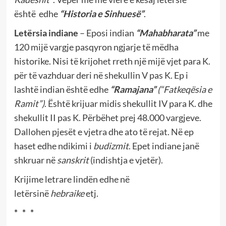
është
edhe
“Historia e Sinhuesë”
.
Letërsia indiane
– Eposi indian
“Mahabharata”
me
120 mijë vargje pasqyron ngjarje të mëdha
historike. Nisi të krijohet rreth
një mijë
vjet para K.
për të vazhduar deri në shekullin V pas K. Ep i
lashtë indian është edhe
“Ramajana”
(“Fatkeqësia e
Ramit”)
. Është krijuar midis shekullit IV para K. dhe
shekullit II pas K. Përbëhet prej 48.000 vargjeve.
Dallohen pjesët e vjetra dhe ato të rejat. Në ep
haset edhe ndikimi i
budizmit
. Epet indiane janë
shkruar në
sanskrit
(indishtja e vjetër).
Krijime letrare lindën edhe në
letërsinë
hebraike
etj.
*
*
*