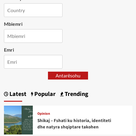
Mbiemri
Emri
Antarësohu
Latest
Popular
Trending
Opinion
Shikaj – Fshati ku historia, identiteti
dhe natyra shqiptare takohen