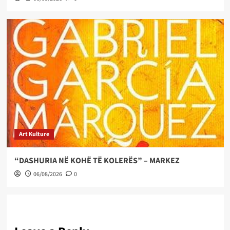
Art Kulture
“DASHURIA NË KOHË TË KOLERËS” – MARKEZ
06/08/2026
0