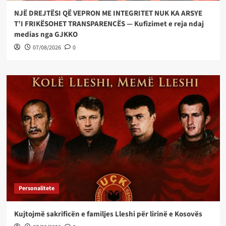
NJË DREJTËSI QË VEPRON ME INTEGRITET NUK KA ARSYE
T’I FRIKËSOHET TRANSPARENCËS — Kufizimet e reja ndaj
medias nga GJKKO
07/08/2026
0
Personalitete
Kujtojmë sakrificën e familjes Lleshi për lirinë e Kosovës