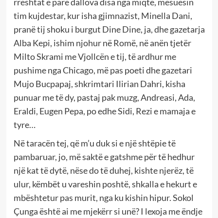
rreshtat e parë dallova disa nga miqtë, mësuesin
tim kujdestar, kur isha gjimnazist, Minella Dani,
pranë tij shoku i burgut Dine Dine, ja, dhe gazetarja
Alba Kepi, ishim njohur në Romë, në anën tjetër
Milto Skrami me Vjollcën e tij, të ardhur me
pushime nga Chicago, më pas poeti dhe gazetari
Mujo Bucpapaj, shkrimtari Ilirian Dahri, kisha
punuar me të dy, pastaj pak muzg, Andreasi, Ada,
Eraldi, Eugen Pepa, po edhe Sidi, Rezi e mamaja e
tyre…
Në taracën tej, që m’u duk si e një shtëpie të
pambaruar, jo, më saktë e gatshme për të hedhur
një kat të dytë, nëse do të duhej, kishte njerëz, të
ulur, këmbët u vareshin poshtë, shkalla e hekurt e
mbështetur pas murit, nga ku kishin hipur. Sokol
Çunga është ai me mjekërr si unë? I lexoja me ëndje