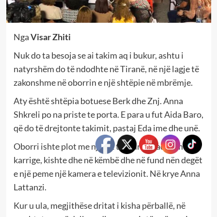
Nga
Visar Zhiti
Nuk do ta besoja se ai takim aq i bukur, ashtu i
natyrshëm do të ndodhte në Tiranë, në një lagje të
zakonshme në oborrin e një shtëpie në mbrëmje.
Aty është shtëpia botuese Berk dhe Znj. Anna
Shkreli po na priste te porta. E para u fut Aida Baro,
që do të drejtonte takimit, pastaj Eda ime dhe unë.
Oborri ishte plot me njerëz të ulur në radhë me
karrige, kishte dhe në këmbë dhe në fund nën degët
e një peme një kamera e televizionit. Në krye Anna
Lattanzi.
Kur u ula, megjithëse dritat i kisha përballë, në