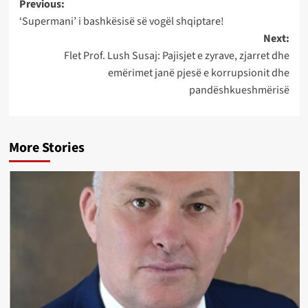
Post
Previous:
‘Supermani’ i bashkësisë së vogël shqiptare!
navigation
Next:
Flet Prof. Lush Susaj: Pajisjet e zyrave, zjarret dhe
emërimet janë pjesë e korrupsionit dhe
pandëshkueshmërisë
More Stories