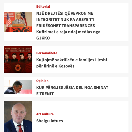
Editorial
NJË DREJTËSI QË VEPRON ME
INTEGRITET NUK KA ARSYE T’I
FRIKËSOHET TRANSPARENCËS —
Kufizimet e reja ndaj medias nga
GJKKO
Personalitete
Kujtojmë sakrificën e familjes Lleshi
për lirinë e Kosovës
Opinion
KUR PËRGJEGJËSIA DEL NGA SHINAT
E TRENIT
Art Kulture
Shelgu lotues