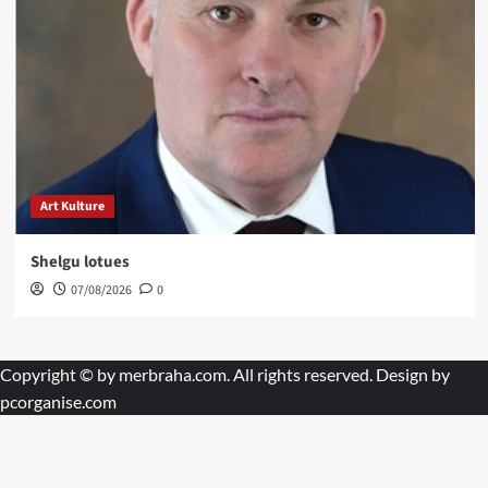
Art Kulture
Shelgu lotues
07/08/2026
0
Copyright © by
merbraha.com
. All rights reserved. Design by
pcorganise.com