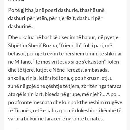
Po të gjitha janë poezi dashurie, thashë unë,
dashuri për jetën, për njerëzit, dashuri për
dashurinë…
Dhe u kalua në bashkëbisedim të hapur, në pyetje.
Shpëtim Sherif Bozha, “friend fb”, foli i pari, më
befasoi, për një tregim të hershëm timin, të shkruar
në Milano, “Të mos vritet as si që s’ekziston”, folën
dhe të tjerë, lutjet e Nënë Terezës, ambasada,
shkolla, rinia, letërsitë tona, ç’po shkruan, etj, u
zunë në gojë dhe çështje të tjera, zbritën nga taraca
ata që ishin lart, biseda në grupe, më njeh?… A po…
po afronte mesnata dhe kur po ktheheshim rrugëve
të Tiranës, retë e kaltra po më dukeshin si këmbë të
varura bukur në taracën e ngrohtë të natës.