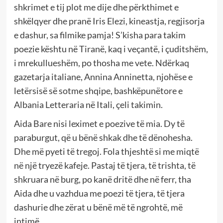
shkrimet e tij plot me dije dhe përkthimet e
shkëlqyer dhe pranë Iris Elezi, kineastja, regjisorja
e dashur, sa filmike pamja! S’kisha para takim
poezie kështu në Tiranë, kaq i veçantë, i çuditshëm,
i mrekullueshëm, po thosha me vete. Ndërkaq
gazetarja italiane, Annina Anninetta, njohëse e
letërsisë së sotme shqipe, bashkëpunëtore e
Albania Letteraria në Itali, çeli takimin.
Aida Bare nisi leximet e poezive të mia. Dy të
paraburgut, që u bënë shkak dhe të dënohesha.
Dhe më pyeti të tregoj. Fola thjeshtë si me miqtë
në një tryezë kafeje. Pastaj të tjera, të trishta, të
shkruara në burg, po kanë dritë dhe në ferr, tha
Aida dhe u vazhdua me poezi të tjera, të tjera
dashurie dhe zërat u bënë më të ngrohtë, më
intimë.