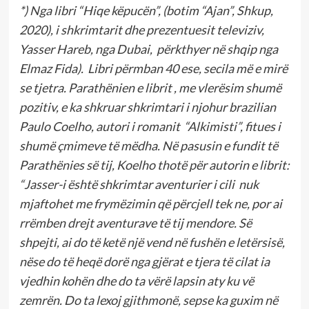
*) Nga libri “Hiqe këpucën”, (botim “Ajan”, Shkup,
2020), i shkrimtarit dhe prezentuesit televiziv,
Yasser Hareb, nga Dubai, përkthyer në shqip nga
Elmaz Fida). Libri përmban 40 ese, secila më e mirë
se tjetra. Parathënien e librit , me vlerësim shumë
pozitiv, e ka shkruar shkrimtari i njohur brazilian
Paulo Coelho, autori i romanit “Alkimisti”, fitues i
shumë çmimeve të mëdha. Në pasusin e fundit të
Parathënies së tij, Koelho thotë për autorin e librit:
“Jasser-i është shkrimtar aventurier i cili nuk
mjaftohet me frymëzimin që përcjell tek ne, por ai
rrëmben drejt aventurave të tij mendore. Së
shpejti, ai do të ketë një vend në fushën e letërsisë,
nëse do të heqë dorë nga gjërat e tjera të cilat ia
vjedhin kohën dhe do ta vërë lapsin aty ku vë
zemrën. Do ta lexoj gjithmonë, sepse ka guxim në