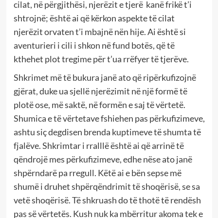
cilat, në përgjithësi, njerëzit e tjerë kanë frikë t’i
shtrojnë; është ai që kërkon aspekte të cilat
njerëzit orvaten t’i mbajnë nën hije. Ai është si
aventurieri i cili i shkon në fund botës, që të
kthehet plot tregime për t’ua rrëfyer të tjerëve.
Shkrimet më të bukura janë ato që ripërkufizojnë
gjërat, duke ua sjellë njerëzimit në një formë të
plotë ose, më saktë, në formën e saj të vërtetë.
Shumica e të vërtetave fshiehen pas përkufizimeve,
ashtu siç degdisen brenda kuptimeve të shumta të
fjalëve. Shkrimtar i rralllë është ai që arrinë të
qëndrojë mes përkufizimeve, edhe nëse ato janë
shpërndarë pa rregull. Këtë ai e bën sepse më
shumë i druhet shpërqëndrimit të shoqërisë, se sa
vetë shoqërisë. Të shkruash do të thotë të rendësh
pas së vërtetës. Kush nuk ka mbërritur akoma tek e