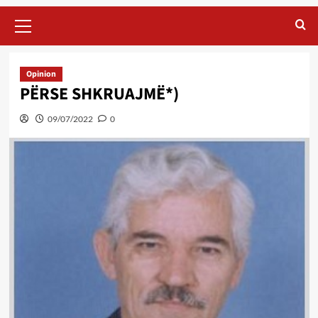
Primary
Menu
Opinion
PËRSE SHKRUAJMË*)
09/07/2022
0