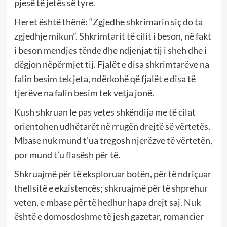
pjesë të jetës së tyre.
Heret është thënë: “Zgjedhe shkrimarin siç do ta
zgjedhje mikun”. Shkrimtarit të cilit i beson, në fakt
i beson mendjes tënde dhe ndjenjat tij i sheh dhe i
dëgjon nëpërmjet tij. Fjalët e disa shkrimtarëve na
falin besim tek jeta, ndërkohë që fjalët e disa të
tjerëve na falin besim tek vetja jonë.
Kush shkruan le pas vetes shkëndija me të cilat
orientohen udhëtarët në rrugën drejtë së vërtetës.
Mbase nuk mund t’ua tregosh njerëzve të vërtetën,
por mund t’u flasësh për të.
Shkruajmë për të eksploruar botën, për të ndriçuar
thellsitë e ekzistencës; shkruajmë për të shprehur
veten, e mbase për të hedhur hapa drejt saj. Nuk
është e domosdoshme të jesh gazetar, romancier