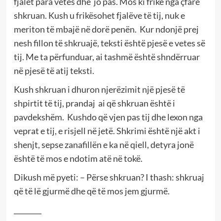
fjalët para vetes dhe jo pas. Mos ki frikë nga çfarë
shkruan. Kush u frikësohet fjalëve të tij, nuk e
meriton të mbajë në dorë penën. Kur ndonjë prej
nesh fillon të shkruajë, teksti është pjesë e vetes së
tij. Me ta përfunduar, ai tashmë është shndërruar
në pjesë të atij teksti.
Kush shkruan i dhuron njerëzimit një pjesë të
shpirtit të tij, prandaj ai që shkruan është i
pavdekshëm. Kushdo që vjen pas tij dhe lexon nga
veprat e tij, e risjell në jetë. Shkrimi është një akt i
shenjt, sepse zanafillën e ka në qiell, detyra jonë
është të mos e ndotim atë në tokë.
Dikush më pyeti: – Përse shkruan? I thash: shkruaj
që të lë gjurmë dhe që të mos jem gjurmë.
________