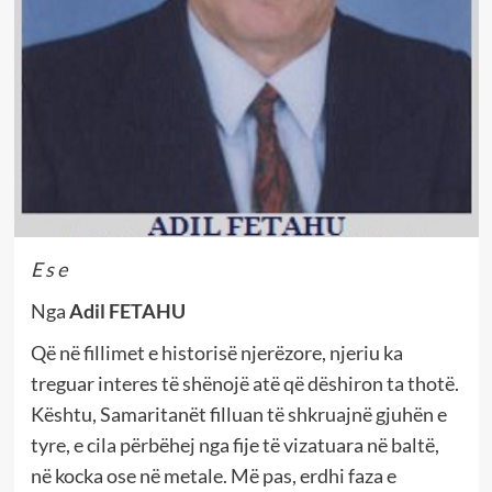
E s e
Nga
Adil FETAHU
Që në fillimet e historisë njerëzore, njeriu ka
treguar interes të shënojë atë që dëshiron ta thotë.
Kështu, Samaritanët filluan të shkruajnë gjuhën e
tyre, e cila përbëhej nga fije të vizatuara në baltë,
në kocka ose në metale. Më pas, erdhi faza e