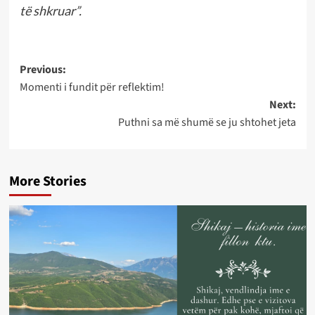
të shkruar”.
Post
Previous:
Momenti i fundit për reflektim!
navigation
Next:
Puthni sa më shumë se ju shtohet jeta
More Stories