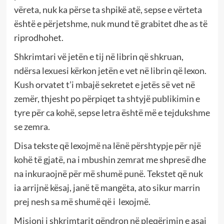
vëreta, nuk ka përse ta shpikë atë, sepse e vërteta
është e përjetshme, nuk mund të grabitet dhe as të
riprodhohet.
Shkrimtari vë jetën e tij në librin që shkruan,
ndërsa lexuesi kërkon jetën e vet në librin që lexon.
Kush orvatet t’i mbajë sekretet e jetës së vet në
zemër, thjesht po përpiqet ta shtyjë publikimin e
tyre për ca kohë, sepse letra është më e tejdukshme
se zemra.
Disa tekste që lexojmë na lënë përshtypje për një
kohë të gjatë, na i mbushin zemrat me shpresë dhe
na inkuraojnë për më shumë punë. Tekstet që nuk
ia arrijnë kësaj, janë të mangëta, ato sikur marrin
prej nesh sa më shumë që i lexojmë.
Misioni i shkrimtarit qëndron në pleqërimin e asaj