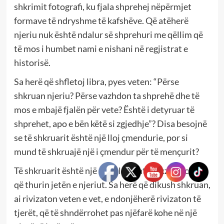
shkrimit fotografi, ku fjala shprehej nëpërmjet
formave të ndryshme të kafshëve. Që atëherë
njeriu nuk është ndalur së shprehuri me qëllim që
të mos i humbet nami e nishani në regjistrat e
historisë.
Sa herë që shfletoj libra, pyes veten: “Përse
shkruan njeriu? Përse vazhdon ta shprehë dhe të
mos e mbajë fjalën për vete? Është i detyruar të
shprehet, apo e bën këtë si zgjedhje”? Disa besojnë
se të shkruarit është një lloj çmendurie, por si
mund të shkruajë një i çmendur për të mençurit?
Të shkruarit është një nga elementet ekzisenciale
që thurin jetën e njeriut. Sa herë që dikush shkruan,
ai rivizaton veten e vet, e ndonjëherë rivizaton të
tjerët, që të shndërrohet pas njëfarë kohe në një