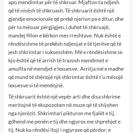
apo mendimtar për të shkruar. Mjafton ta ndjesh
që të nisësh të shkruash. Të shkruarit është një
gjendje emocionale që prekë njeriun pa e ditur, dhe
për ta mësuar përgjigjen, i duhet të shkruajë,
mandej fillon e kërkon mes rreshtave. Nuk është e
rëndësishme të prekësh ndjenjat e të tjerëve që të
jesh shkrimtar i suksesshëm. Më e rëndësishme se
kjo është që të arrish të trazosh mendimet e
amullta në mendjet e lexuesve. Arritja më e madhe
që mund të shënojë një shkrimtar është t’u mësojë
lexuesve si të mendojnë.
Të shkruarit është një vepër arti dhe disa shkrime
meritojnë të ekspozohen në muze që të shijohen
nga njerëzit. Shkrimtari pikturon me fjalët e tij,
gdhend me penën e tij dhe ngjyros me shprehjet e
tij. Nuk ka rëndësi lloji i ngjyrave që përdor; e