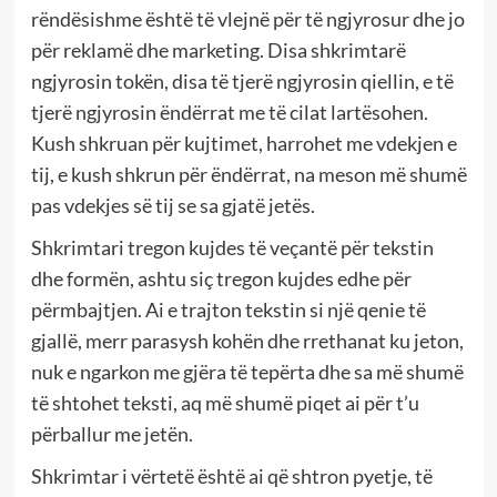
rëndësishme është të vlejnë për të ngjyrosur dhe jo
për reklamë dhe marketing. Disa shkrimtarë
ngjyrosin tokën, disa të tjerë ngjyrosin qiellin, e të
tjerë ngjyrosin ëndërrat me të cilat lartësohen.
Kush shkruan për kujtimet, harrohet me vdekjen e
tij, e kush shkrun për ëndërrat, na meson më shumë
pas vdekjes së tij se sa gjatë jetës.
Shkrimtari tregon kujdes të veçantë për tekstin
dhe formën, ashtu siç tregon kujdes edhe për
përmbajtjen. Ai e trajton tekstin si një qenie të
gjallë, merr parasysh kohën dhe rrethanat ku jeton,
nuk e ngarkon me gjëra të tepërta dhe sa më shumë
të shtohet teksti, aq më shumë piqet ai për t’u
përballur me jetën.
Shkrimtar i vërtetë është ai që shtron pyetje, të