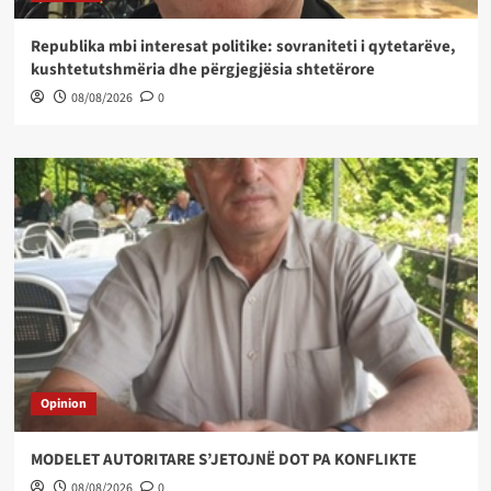
Republika mbi interesat politike: sovraniteti i qytetarëve,
kushtetutshmëria dhe përgjegjësia shtetërore
08/08/2026
0
Opinion
MODELET AUTORITARE S’JETOJNË DOT PA KONFLIKTE
08/08/2026
0