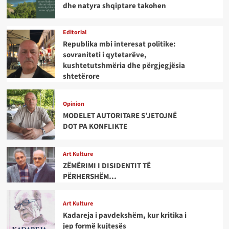
dhe natyra shqiptare takohen
Editorial
Republika mbi interesat politike:
sovraniteti i qytetarëve,
kushtetutshmëria dhe përgjegjësia
shtetërore
Opinion
MODELET AUTORITARE S’JETOJNË
DOT PA KONFLIKTE
Art Kulture
ZËMËRIMI I DISIDENTIT TË
PËRHERSHËM…
Art Kulture
Kadareja i pavdekshëm, kur kritika i
jep formë kujtesës