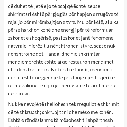
që duhet të jetë e jo të asaj që është, sepse
shkrimtari është përgjegjës për hapjen e rrugëve të
reja, jo për mirëmbajtjen e tyre. Mu për këtë, ai s’ka
përse harxhon kohë dhe energji për të reformuar
zakonet e shoqërisë, pasi zakonet janë fenomene
natyrale; njerëzit u nënshtrohen atyre, sepse nuk i
nënshtrojnë dot. Pandaj dhe një shkrimtar
mendjemprehtë është ai që restauron mendimet
dhe debaton me to. Në fund të fundit, mendimi i
duhur është në gjendje të prodhojë një shoqëri të
re, me zakone të reja që i përngjajnë të ardhmës së
dëshiruar.
Nuk ke nevojë të thellohesh tek rregullat e shkrimit
që të shkruash; shkruaj tani dhe mëso me kohën.
Është e rëndësishme të mësohesh t’i shpërthesh