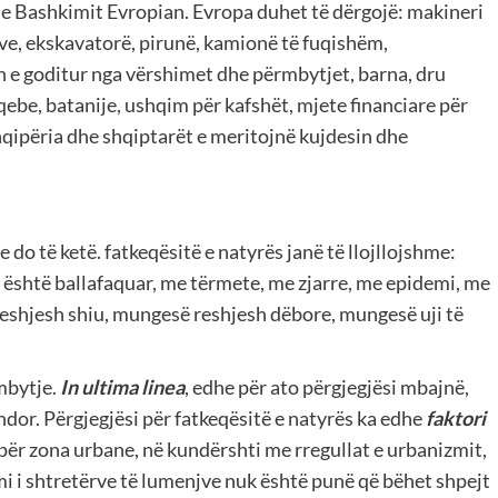
 e Bashkimit Evropian. Evropa duhet të dërgojë: makineri
ve, ekskavatorë, pirunë, kamionë të fuqishëm,
n e goditur nga vërshimet dhe përmbytjet, barna, dru
 qebe, batanije, ushqim për kafshët, mjete financiare për
ipëria dhe shqiptarët e meritojnë kujdesin dhe
do të ketë. fatkeqësitë e natyrës janë të llojllojshme:
është ballafaquar, me tërmete, me zjarre, me epidemi, me
eshjesh shiu, mungesë reshjesh dëbore, mungesë uji të
mbytje.
In ultima linea
, edhe për ato përgjegjësi mbajnë,
ndor. Përgjegjësi për fatkeqësitë e natyrës ka edhe
faktori
për zona urbane, në kundërshti me rregullat e urbanizmit,
i i shtretërve të lumenjve nuk është punë që bëhet shpejt