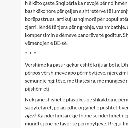
Në këto çaste Shqipëria ka nevojë për ndihmën
bashkëkohore për çeljen e shtretërve të lumenj
borëpastrues, artikuj ushqimorë për popullatë
zjarri, lëndë të tjera për ngrohje, veshmbathje,
kompensimin e dëmeve banorëve të goditur. Shq
vëmendjen e BE-së.
* * *
Vërshime ka pasur qëkur është krijuar bota. Dhe 
përpos vërshimeve apo përmbytjeve, njerëzimi 
sëmundje ngjitëse, me thatësira, me mungesë r
pijshëm etj.
Nuk janë shishet e plastikës që shkaktojnë për
sa qytetarët, po aq edhe organet e pushtetit ve
njeri
. Ka ndërtimtarë që thonë se ndërtimet në
mundtë jenë në favor të përmbytjeve. Rregullim