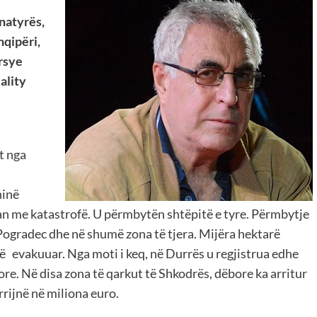
 natyrës,
hqipëri,
rsye
ality
t nga
hinë
an me katastrofë. U përmbytën shtëpitë e tyre. Përmbytje
 Pogradec dhe në shumë zona të tjera. Mijëra hektarë
ë evakuuar. Nga moti i keq, në Durrës u regjistrua edhe
re. Në disa zona të qarkut të Shkodrës, dëbore ka arritur
rrijnë në miliona euro.