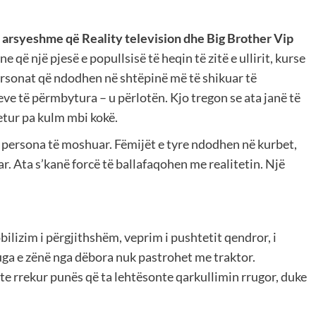
 e arsyeshme që Reality television dhe Big Brother Vip
 që një pjesë e popullsisë të heqin të zitë e ullirit, kurse
ersonat që ndodhen në shtëpinë më të shikuar të
eve të përmbytura – u përlotën. Kjo tregon se ata janë të
tur pa kulm mbi kokë.
persona të moshuar. Fëmijët e tyre ndodhen në kurbet,
r. Ata s’kanë forcë të ballafaqohen me realitetin. Një
bilizim i përgjithshëm, veprim i pushtetit qendror, i
ruga e zënë nga dëbora nuk pastrohet me traktor.
te rrekur punës që ta lehtësonte qarkullimin rrugor, duke