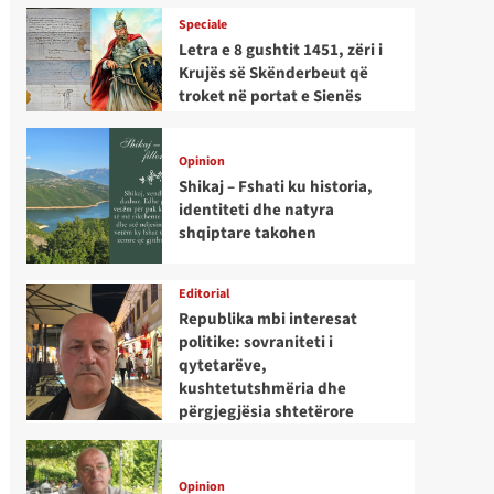
Speciale
Letra e 8 gushtit 1451, zëri i
Krujës së Skënderbeut që
troket në portat e Sienës
Opinion
Shikaj – Fshati ku historia,
identiteti dhe natyra
shqiptare takohen
Editorial
Republika mbi interesat
politike: sovraniteti i
qytetarëve,
kushtetutshmëria dhe
përgjegjësia shtetërore
Opinion