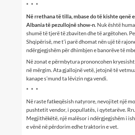
* * *
Në rrethana të tilla, mbase do të kishte qenë
Albania të pezullojnë show-n
. Nuk është humane
shumë të tjerë të zbaviten dhe të argëtohen. P
Shqipërisë, me t’i parë dhomat nën ujë të rajon
ndërgjegjshëm për dhimbjen e banorëve të mbe
Në zonat e përmbytura prononcohen kryesisht 
në mërgim. Ata gjallojnë vetë, jetojnë të vetmua
kanape s’mund ta lëvizin nga vendi.
* * *
Në raste fatkeqësish natyrore, nevojitet një mo
pushtetit vendor, i popullatës, i qytetarëve. R
Megjithëkëtë, një malësor i ndërgjegjshëm i ish
e vënë në përdorim edhe traktorin e vet.