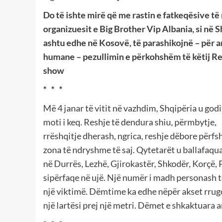
Do të ishte mirë që me rastin e fatkeqësive të
organizuesit e Big Brother Vip Albania, si në S
ashtu edhe në Kosovë, të parashikojnë – për a
humane – pezullimin e përkohshëm të këtij Re
show
* * *
Më 4 janar të vitit në vazhdim, Shqipëria u godi
moti i keq. Reshje të dendura shiu, përmbytje,
rrëshqitje dherash, ngrica, reshje dëbore përfs
zona të ndryshme të saj. Qytetarët u ballafaqu
në Durrës, Lezhë, Gjirokastër, Shkodër, Korçë,
sipërfaqe në ujë. Një numër i madh personash t
një viktimë. Dëmtime ka edhe nëpër akset rrugo
një lartësi prej një metri. Dëmet e shkaktuara a