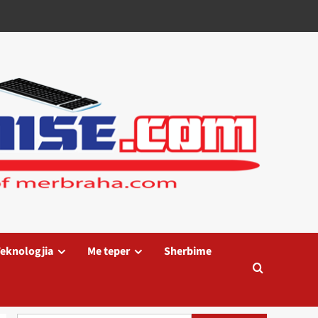
eknologjia
Me teper
Sherbime