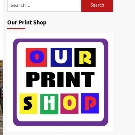
Search
for:
Our Print Shop