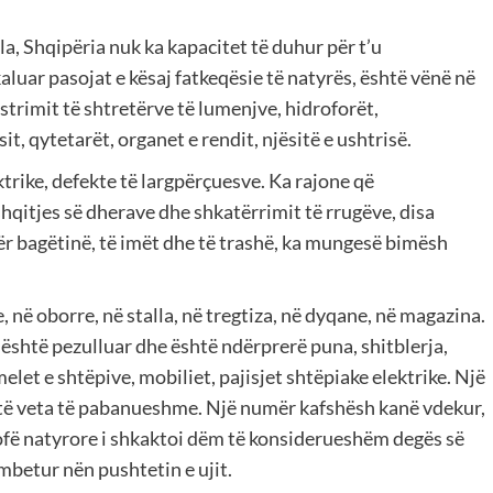
, Shqipëria nuk ka kapacitet të duhur për t’u
kaluar pasojat e kësaj fatkeqësie të natyrës, është vënë në
strimit të shtretërve të lumenjve, hidroforët,
it, qytetarët, organet e rendit, njësitë e ushtrisë.
ktrike, defekte të largpërçuesve. Ka rajone që
shqitjes së dherave dhe shkatërrimit të rrugëve, disa
Për bagëtinë, të imët dhe të trashë, ka mungesë bimësh
 në oborre, në stalla, në tregtiza, në dyqane, në magazina.
 është pezulluar dhe është ndërprerë puna, shitblerja,
elet e shtëpive, mobiliet, pajisjet shtëpiake elektrike. Një
të veta të pabanueshme. Një numër kafshësh kanë vdekur,
trofë natyrore i shkaktoi dëm të konsiderueshëm degës së
mbetur nën pushtetin e ujit.