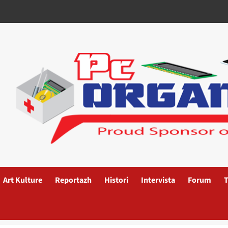
Art Kulture
Reportazh
Histori
Intervista
Forum
T