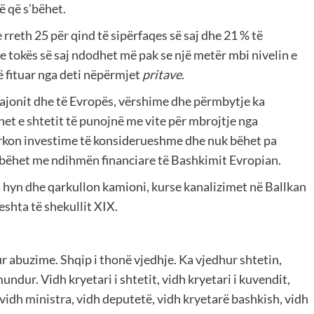
ë që s’bëhet.
e rreth 25 për qind të sipërfaqes së saj dhe 21 % të
 e tokës së saj ndodhet më pak se një metër mbi nivelin e
ë fituar nga deti nëpërmjet
pritave
.
 rajonit dhe të Evropës, vërshime dhe përmbytje ka
et e shtetit të punojnë me vite për mbrojtje nga
kërkon investime të konsiderueshme dhe nuk bëhet pa
ë bëhet me ndihmën financiare të Bashkimit Evropian.
s hyn dhe qarkullon kamioni, kurse kanalizimet në Ballkan
eshta të shekullit XIX.
 abuzime. Shqip i thonë vjedhje. Ka vjedhur shtetin,
ndur. Vidh kryetari i shtetit, vidh kryetari i kuvendit,
vidh ministra, vidh deputetë, vidh kryetarë bashkish, vidh