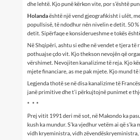
dhe lehtë. Kjo punë kërkon vite, por s’është pun
Holanda
është një vend gjeografikisht i ulët, m
popullsisë, të ndodhur nën nivelin e detit. 50 %
detit. Sipërfaqe e konsiderueshme e tokës ësht
Në Shqipëri, ashtu si edhe në vendet e tjera të
pothuajse çdo vit. Kjo thekson nevojën që organ
vërshimet. Nevojiten kanalizime të reja. Kjo 
mjete financiare, as me pak mjete. Kjo mund t
Legjenda thotë se në disa kanalizime të Francë
janë primitive dhe t’i përkujtojnë punimet e thj
* * *
Prej vitit
1991 deri më sot, në Makondo ka pasur
kush ka mundur. S’ka vjedhur vetëm ai që s’ka mu
vidh kryeministra, vidh zëvendëskryeministra, 