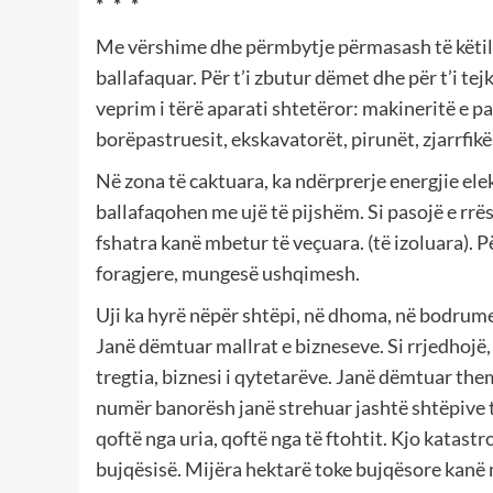
* * *
Me vërshime dhe përmbytje përmasash të këtilla
ballafaquar. Për t’i zbutur dëmet dhe për t’i tej
veprim i tërë aparati shtetëror: makineritë e pa
borëpastruesit, ekskavatorët, pirunët, zjarrfikës
Në zona të caktuara, ka ndërprerje energjie ele
ballafaqohen me ujë të pijshëm. Si pasojë e rrë
fshatra kanë mbetur të veçuara. (të izoluara). 
foragjere, mungesë ushqimesh.
Uji ka hyrë nëpër shtëpi, në dhoma, në bodrume,
Janë dëmtuar mallrat e bizneseve. Si rrjedhojë,
tregtia, biznesi i qytetarëve. Janë dëmtuar them
numër banorësh janë strehuar jashtë shtëpive 
qoftë nga uria, qoftë nga të ftohtit. Kjo katas
bujqësisë. Mijëra hektarë toke bujqësore kanë 