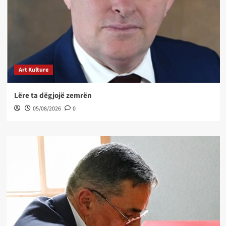
Art Kulture
Lëre ta dëgjojë zemrën
05/08/2026
0