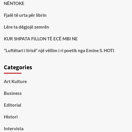
NËNTOKE
Fjalë të urta për librin
Lëre ta dëgjojë zemrën
KUR SHPATA FILLON TË ECË MBI NE
”Luftëtari i lirisë” një vëllim i ri poetik nga Emine S. HOTI
Categories
Art Kulture
Business
Editorial
Histori
Intervista