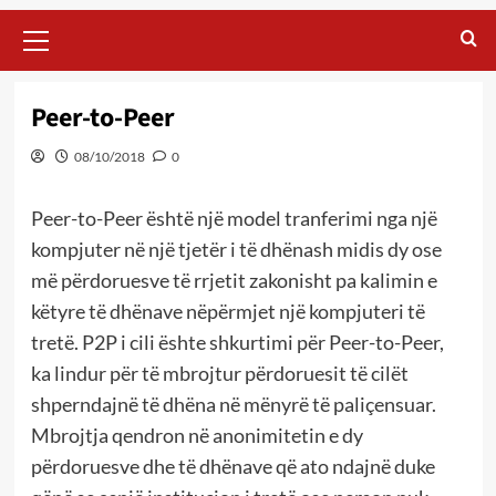
Primary
Menu
Peer-to-Peer
08/10/2018
0
Peer-to-Peer është një model tranferimi nga një
kompjuter në një tjetër i të dhënash midis dy ose
më përdoruesve të rrjetit zakonisht pa kalimin e
këtyre të dhënave nëpërmjet një kompjuteri të
tretë. P2P i cili ështe shkurtimi për Peer-to-Peer,
ka lindur për të mbrojtur përdoruesit të cilët
shperndajnë të dhëna në mënyrë të paliçensuar.
Mbrojtja qendron në anonimitetin e dy
përdoruesve dhe të dhënave që ato ndajnë duke