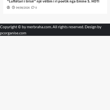
”Luftëtari i lirisë” një vëllim i ri poetik nga Emine S. HOTI
04/08/2026
0
Copyright © by
merbraha.com
. All rights reserved. Design by
pcorganise.com