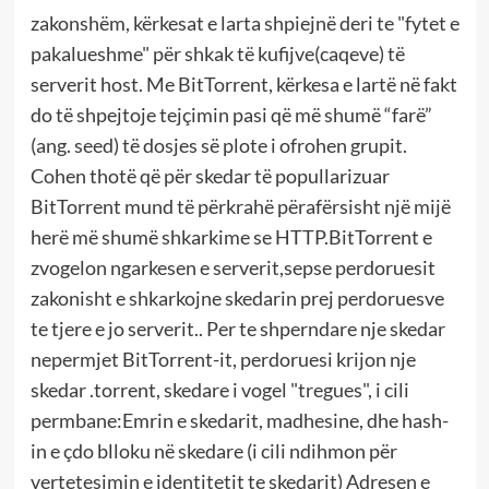
zakonshëm, kërkesat e larta shpiejnë deri te "fytet e
pakalueshme" për shkak të kufijve(caqeve) të
serverit host. Me BitTorrent, kërkesa e lartë në fakt
do të shpejtoje tejçimin pasi që më shumë “farë”
(ang. seed) të dosjes së plote i ofrohen grupit.
Cohen thotë që për skedar të popullarizuar
BitTorrent mund të përkrahë përafërsisht një mijë
herë më shumë shkarkime se HTTP.BitTorrent e
zvogelon ngarkesen e serverit,sepse perdoruesit
zakonisht e shkarkojne skedarin prej perdoruesve
te tjere e jo serverit.. Per te shperndare nje skedar
nepermjet BitTorrent-it, perdoruesi krijon nje
skedar .torrent, skedare i vogel "tregues", i cili
permbane:Emrin e skedarit, madhesine, dhe hash-
in e çdo blloku në skedare (i cili ndihmon për
vertetesimin e identitetit te skedarit) Adresen e