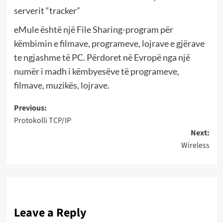
serverit “tracker”
eMule është një File Sharing-program për
këmbimin e filmave, programeve, lojrave e gjërave
te ngjashme të PC. Përdoret në Evropë nga një
numër i madh i këmbyesëve të programeve,
filmave, muzikës, lojrave.
Post
Previous:
Protokolli TCP/IP
navigation
Next:
Wireless
Leave a Reply