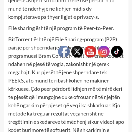
qënë se asnjë institucion i tretë ose person nuk
mund të ndërhyjë në lidhjen midis dy
kompjuterave pa thyer ligjet e privacy-s.
File sharing është një program të Peer-to-Peer.
BitTorrent është një File Sharing-program (P2P)
paisje për shperndarje te skedareve e shkruar nga
programuesi Bram Cohen. Me BitTorrent, skedarët
ndahen në pjesë të vogla, zakonisht një çerek
megabajt. Kur pjesët të jene shperndare tek
PEERS, ato mund të ribashkohen në makinen
kërkuese. Çdo peer përdorë lidhjen më të mirë deri
te pjesët që i mungojne duke ofrouar në të njejtën
kohë ngarkim për pjeset që veq i ka shkarkuar. Kjo
metodë ka treguar rezultat veçanërisht në
tregëtimin e skedareve të mëdhenj sikur videot apo
kodet burimore të softuerit. Në shkarkimin e