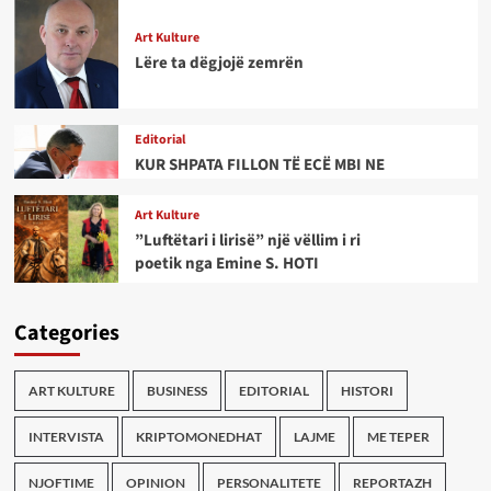
Art Kulture
Lëre ta dëgjojë zemrën
Editorial
KUR SHPATA FILLON TË ECË MBI NE
Art Kulture
”Luftëtari i lirisë” një vëllim i ri
poetik nga Emine S. HOTI
Categories
ART KULTURE
BUSINESS
EDITORIAL
HISTORI
INTERVISTA
KRIPTOMONEDHAT
LAJME
ME TEPER
NJOFTIME
OPINION
PERSONALITETE
REPORTAZH