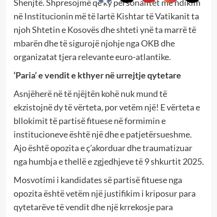
Shenjtë. Shpresojmë që ky personalitet me ndikim
në Institucionin më të lartë Kishtar të Vatikanit ta
njoh Shtetin e Kosovës dhe shteti ynë ta marrë të
mbarën dhe të sigurojë njohje nga OKB dhe
organizatat tjera relevante euro-atlantike.
‘Paria’ e vendit e kthyer në urrejtje qytetare
Asnjëherë në të njëjtën kohë nuk mund të
ekzistojnë dy të vërteta, por vetëm një! E vërteta e
bllokimit të partisë fituese në formimin e
institucioneve është një dhe e patjetërsueshme.
Ajo është opozita e ç’akorduar dhe traumatizuar
nga humbja e thellë e zgjedhjeve të 9 shkurtit 2025.
Mosvotimi i kandidates së partisë fituese nga
opozita është vetëm një justifikim i kriposur para
qytetarëve të vendit dhe një krrekosje para