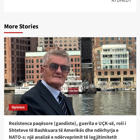
ATDHEUT
More Stories
Opinion
Rezistenca paqësore (gandiste), guerila e UÇK-së, roli i
Shteteve të Bashkuara të Amerikës dhe ndërhyrja e
NATO-s: një analizë e ndërveprimit të legjitimitetit