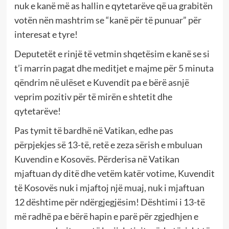
nuk e kanë më as hallin e qytetarëve që ua grabitën
votën nën mashtrim se “kanë për të punuar” për
interesat e tyre!
Deputetët e rinjë të vetmin shqetësim e kanë se si
t’i marrin pagat dhe meditjet e majme për 5 minuta
qëndrim në ulëset e Kuvendit pa e bërë asnjë
veprim pozitiv për të mirën e shtetit dhe
qytetarëve!
Pas tymit të bardhë në Vatikan, edhe pas
përpjekjes së 13-të, retë e zeza sërish e mbuluan
Kuvendin e Kosovës. Përderisa në Vatikan
mjaftuan dy ditë dhe vetëm katër votime, Kuvendit
të Kosovës nuk i mjaftoj një muaj, nuk i mjaftuan
12 dështime për ndërgjegjësim! Dështimi i 13-të
më radhë pa e bërë hapin e parë për zgjedhjen e