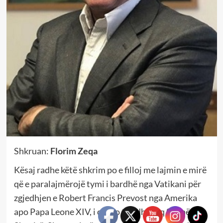
Shkruan:
Florim Zeqa
Kësaj radhe këtë shkrim po e filloj me lajmin e mirë
që e paralajmërojë tymi i bardhë nga Vatikani për
zgjedhjen e Robert Francis Prevost nga Amerika
apo Papa Leone XIV, i cili do ta udhëheq Selinë e