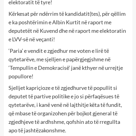
elektoratit të tyre!
Kërkesat për ndërrim të kandidatit(tes), për qëllim
e ka poshtërimin e Albin Kurtit në raport me
deputetët në Kuvend dhe në raport me elektoratin
e LVV-së në veçanti!
‘Paria’ e vendit e zgjedhur me voten e lirë të
qytetarëve, me sjelljen e papërgjegjshme në
‘Tempullin e Demokracisë’ janë kthyer në urrejtje
popullore!
Sjelljet kapriçioze e të zgjedhurve të popullit si
deputet të partive politike e jo si përfaqësues të
qytetarëve, i kanë venë në lajthitje këta të fundit,
që mbase të organizohen për bojkot gjeneral të
zgjedhjeve të ardhshme, qofshin ato të rregullta
apo të jashtëzakonshme.