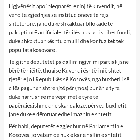
Ligjvënësit apo ‘pleqnarët’ e rinj të kuvendit, në
vend të zgjedhjes së institucioneve të reja
shtetërore, janë duke shkaktuar bllokadë të
pakuptimtë artificiale, të cilës nuk po i shihet fundi,
duke shkaktuar kështu amulli dhe konfuzitet tek
popullata kosovare!
Të gjithë deputetët pa dallim ngjyrimi partiak janë
bërë të njëjtë, thuajse Kuvendi është i një shteti
tjetër e jo i Republikës së Kosovës, nga buxheti i së
cilës paguhen shtrenjtë për (mos) punën e tyre,
duke harruar se me veprimet e tyre të
papërgjegjshme dhe skandaloze, përveq buxhetit
jane duke e dëmtuar edhe imazhin e shtetit.
Për habi, deputetët e zgjedhur në Parlamentin e
Kosovës, jo vetëm që nuk e kanë hallin e shtetit,