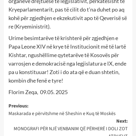
organeve drejtuese të legjislativit, përkatësisht të
Kryeparlamentarit, pas të cilit do t’na duhet po aq
kohë për zgjedhjen e ekzekutivit apo të Qeverisë së
re (Kryeministrit).
Urime besimtarëve të krishterë për zgjedhjen e
Papa Leone XIV në krye të Institucionit më të lartë
Kishtar, ngushëllime qytetarëve të Kosovës për
varrosjen e demokracisë nga legjislatura e IX, ende
pa u konstituuar! Zoti i do ata që e duan shtetin,
kombin dhe fenë e tyre!
Florim Zeqa, 09.05. 2025
Post
Previous:
Maskarada e përvitshme në Sheshin e Kuq të Moskës
navigation
Next:
MONOGRAFI PËR NJË VENBANIM QË PËRHERË I DOLI ZOT