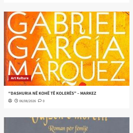
Art Kulture
“DASHURIA NË KOHË TË KOLERËS” – MARKEZ
06/08/2026
0