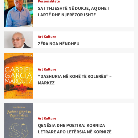
Personalitete
SA I THJESHTË NË DUKJE, AQ DHE I
LARTË DHE NJERËZOR ISHTE
Art Kulture
ZËRA NGA NËNDHEU
Art Kulture
“DASHURIA NË KOHË TË KOLERËS” –
MARKEZ
Art Kulture
QENËSIA DHE POETIKA: KORNIZA
LETRARE APO LETËRSIA NË KORNIZË