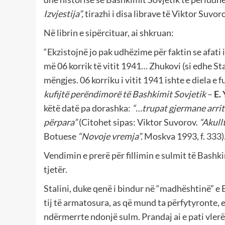
Izvjestija”,
tirazhi i disa librave të Viktor Suvor
Në librin e sipërcituar, ai shkruan:
“Ekzistojnë jo pak udhëzime për faktin se afati i
më 06 korrik të vitit 1941… Zhukovi (si edhe Stali
mëngjes. 06 korriku i vitit 1941 ishte e diela e
kufijtë perëndimorë të Bashkimit Sovjetik
–
E. 
këtë datë pa dorashka:
“…trupat gjermane arritë
përpara”
(Citohet sipas: Viktor Suvorov.
“Akullt
Botuese
“Novoje vremja”.
Moskva 1993, f. 333)
Vendimin e prerë për fillimin e sulmit të Bash
tjetër.
Stalini, duke qenë i bindur në “madhështinë” e
tij të armatosura, as që mund ta përfytyronte, e
ndërmerrte ndonjë sulm.
Prandaj ai e pati vler