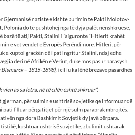
ër Gjermanisë naziste e kishte burimin te Pakti Molotov-
lit, Polonia do të pushtohej nga të dyja palët nënshkruese,
bazë të atij Pakti, Stalini i
“
siguronte
”
Hitlerit krahët
ndimin e vet vendet e Evropës Perëndimore. Hitleri, për
nuk e kuptoi grackën që i pati ngritur Stalini, ndaj edhe
rvegjia deri në Afrikën e Veriut, duke mos pasur parasysh
n Bismarck
–
1815-1898),
i cili u ka lënë brezave pasardhës
len as sa letra, në të cilën është shkruar”.
t gjerman, për sulmin e ushtrisë sovjetike qe informuar që
i pati filluar përgatitjet për një sulm paraprak mbrojtës.
niciativën nga dora Bashkimit Sovjetik dy javë përpara.
artistikë, kushtuar ushtrisë sovjetike, zbulimit ushtarak
ës para luftës. Sipas gazetës së përditshme
“Novëje