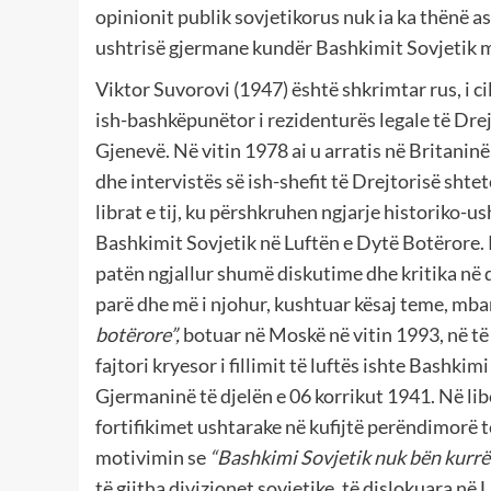
opinionit publik sovjetikorus nuk ia ka thënë as
ushtrisë gjermane kundër Bashkimit Sovjetik 
Viktor Suvorovi (1947) është shkrimtar rus, i cili
ish-bashkëpunëtor i rezidenturës legale të Drej
Gjenevë. Në vitin 1978 ai u arratis në Britanin
dhe intervistës së ish-shefit të Drejtorisë sht
librat e tij, ku përshkruhen ngjarje historiko-us
Bashkimit Sovjetik në Luftën e Dytë Botërore. 
patën ngjallur shumë diskutime dhe kritika në q
parë dhe më i njohur, kushtuar kësaj teme, mban
botërore”
,
botuar në Moskë në vitin 1993, në të
fajtori kryesor i fillimit të luftës ishte Bashkim
Gjermaninë të djelën e 06 korrikut 1941. Në libë
fortifikimet ushtarake në kufijtë perëndimorë 
motivimin se
“Bashkimi Sovjetik nuk bën kurrë
të gjitha divizionet sovjetike, të dislokuara në