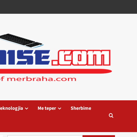
eknologjia
Me teper
Sherbime