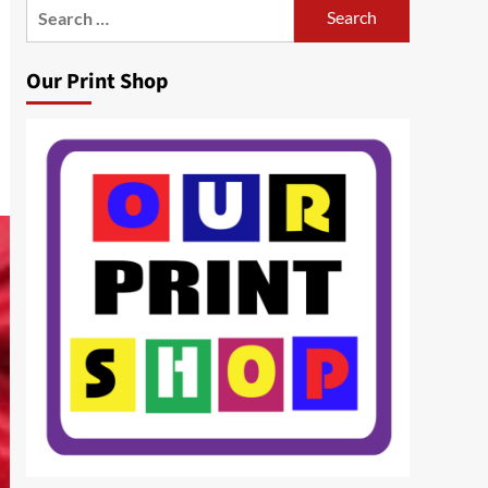
Search
for:
Our Print Shop