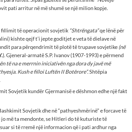
ovit pati arritur në më shumë se një milion kopje.
 fillimit të operacionit sovjetik
“Shtrëngata”
qe lënë për
ni) kishte qejf t’i jepte goditjet e veta të dielave në
 fundit para përqendrimit të plotë të trupave sovjetike
(në
Y.
). Gjeneral-armatë S.P. Ivanov (1907-1993) e përmend
n të na e merrnin iniciativën nga dora dy javë më
hyesja. Kush e filloi Luftën II Botërore”.
Shtëpia
.
kimit Sovjetik kundër Gjermanisë e dëshmon edhe një fakt
 Bashkimit Sovjetik dhe në “pathyeshmërinë” e forcave të
 jo më ta mendonte, se Hitleri do të kuturiste të
ësuar si të rremë një informacion që i pati ardhur nga