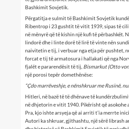
Bashkimit Sovjetik.
Përgatitja e sulmit të Bashkimit Sovjetik kund
Ribentrop i 23 gushtit të vitit 1939, sipas të ci
në mënyrë që të kishin një kufi të përbashkët. Në 
lindorë dhe i linte dorë të lirë të vinte nën su
naivitetin e tij, i verbuar nga etja për pushtet, 
forcat e tij të armatosura i hallakati që nga No
fjalët e pararendësit të tij,
Bismarkut (Otto vo
një porosi tepër domethënëse:
“Çdo marrëveshje, e nënshkruar me Rusinë, nuk v
Hitleri, në bazë të të dhënave të kundërzbulimi
në dhjetorin e vitit 1940. Pikërisht që asokohe a
Pra, kjo ishte arsyeja që ai arriti t’ia merrte i
Autori ka shkruar, gjithashtu, një sërë librash 
dhe historisë së Bashkimit Sovjetik të periudh