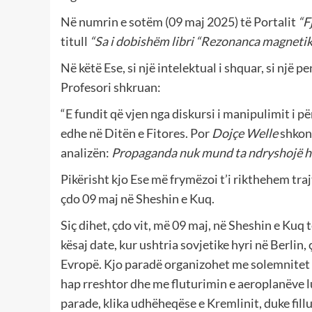
Në numrin e sotëm (09 maj 2025) të Portalit
“Fj
titull
“Sa i dobishëm libri “Rezonanca magnetike
Në këtë Ese, si një intelektual i shquar, si n
Profesori shkruan:
“E fundit që vjen nga diskursi i manipulimit i p
edhe në Ditën e Fitores. Por
Dojçe Welle
shkon
analizën:
Propaganda nuk mund ta ndryshojë hi
Pikërisht kjo Ese më frymëzoi t’i rikthehem traj
çdo 09 maj në Sheshin e Kuq.
Siç dihet, çdo vit, më 09 maj, në Sheshin e Kuq
kësaj date, kur ushtria sovjetike hyri në Berlin
Evropë. Kjo paradë organizohet me solemnitet
hap rreshtor dhe me fluturimin e aeroplanëve lu
parade, klika udhëheqëse e Kremlinit, duke fillu