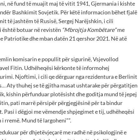
ni, në fund të muajit maj të vitit 1941, Gjermania i kishte
undër Bashkimit Sovjetik. Për këtë informacion bëhet fjalë
mit të jashtëm të Rusisë, Sergej Narëjshkin, i cili
i është botuar në revistën
“Mbrojtja Kombëtare”
me
dhe Patriotike dhe mban datën 21 qershor 2021. Në atë
emlin komisarin e popullit për sigurinë, Vsjevollod
avel Fitin. Udhëheqësi kërkonte të informohej
urimi. Njoftimi, i cili qe dërguar nga rezidentura e Berlinit
s… Aty thuhej se të gjitha masat ushtarake për përgatitjen
k, kishin përfunduar plotësisht dhe goditja mund të jepej
Fitin, pati marrë përsipër përgjegjësinë për ta bindur
t. Pasi i dëgjoi me vëmendje shpjegimet e tij, udhëheqësi
 i rremë. Mund të largoheni””.
e edukuar për dhjetëvjeçarë me radhë në psikologjinë e