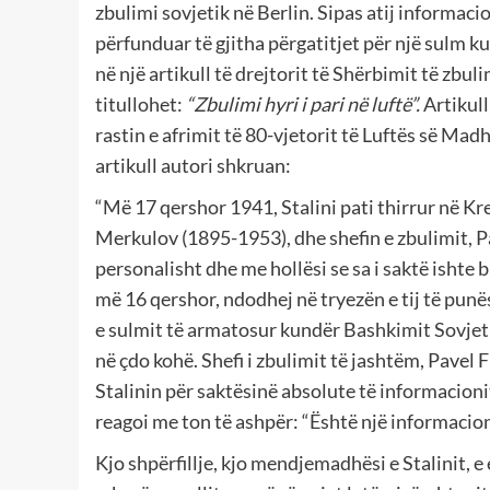
zbulimi sovjetik në Berlin. Sipas atij informacio
përfunduar të gjitha përgatitjet për një sulm k
në një artikull të drejtorit të Shërbimit të zbuli
titullohet:
“Zbulimi hyri i pari në luftë”.
Artikull
rastin e afrimit të 80-vjetorit të Luftës së Ma
artikull autori shkruan:
“Më 17 qershor 1941, Stalini pati thirrur në Kr
Merkulov (1895-1953), dhe shefin e zbulimit, P
personalisht dhe me hollësi se sa i saktë ishte b
më 16 qershor, ndodhej në tryezën e tij të punë
e sulmit të armatosur kundër Bashkimit Sovjeti
në çdo kohë. Shefi i zbulimit të jashtëm, Pavel 
Stalinin për saktësinë absolute të informacioni
reagoi me ton të ashpër: “Është një informacion
Kjo shpërfillje, kjo mendjemadhësi e Stalinit, 