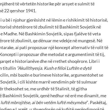
njëherë të vërtetën historike për arsyet e sulmit të
më 22 qershor 1941.
 u bë i njohur gjerësisht në lëmin e rishikimit të historisë,
torisë shtetërore të zbulimit të Bashkimit Sovjetik në
ë e Madhe. Në Bashkimin Sovjetik, sipas fjalëve të veta
etërore të zbulimit, qe dënuar me vdekje në mungesë. Në
htarake, ai pati propozuar një koncept alternativ të rolit të
Koncepti i propozuar dhe metodat e argumentimit të tij,
arqet e historianëve dhe në rrethet shoqërore. Libri i
 titullin
“Akullthyesja. Kush e filloi Luftën e dytë
 cilin, mbi bazën e burimeve historike, argumentohet se
i Sovjetik, i cili kishte marrë vendimin për të sulmuar
r theksohet se, me urdhër të Stalinit, të gjitha
të Bashkimit Sovjetik, qenë hedhur në erë me dinamit, me
 luftë mbrojtëse, ai bën vetëm luftë mësymëse
”
.
Paskëtaj,
 Lindjen e Largët, u zhvendosën në kufijtë perëndimorë të