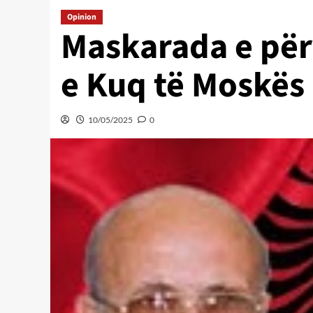
Opinion
Maskarada e për
e Kuq të Moskës
10/05/2025
0