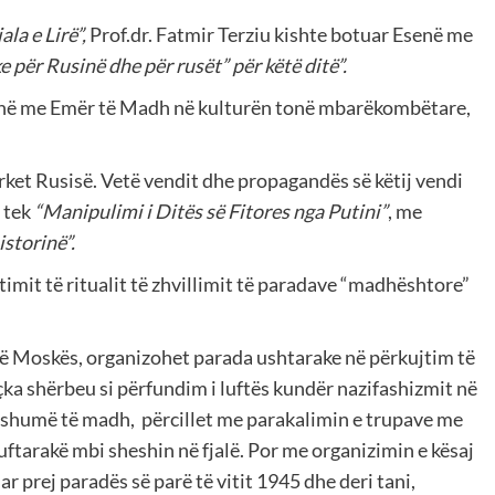
ala e Lirë”,
Prof.dr. Fatmir Terziu kishte botuar Esenë me
 për Rusinë dhe për rusët” për këtë ditë”.
jë penë me Emër të Madh në kulturën tonë mbarëkombëtare,
ërket Rusisë. Vetë vendit dhe propagandës së këtij vendi
 tek
“Manipulimi i Ditës së Fitores nga Putini”
, me
storinë”.
timit të ritualit të zhvillimit të paradave “madhështore”
 të Moskës, organizohet parada ushtarake në përkujtim të
, çka shërbeu si përfundim i luftës kundër nazifashizmit në
 shumë të madh, përcillet me parakalimin e trupave me
ftarakë mbi sheshin në fjalë. Por me organizimin e kësaj
ar prej paradës së parë të vitit 1945 dhe deri tani,