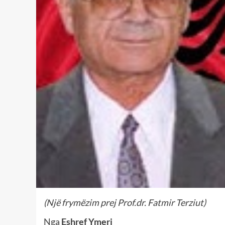
(Një frymëzim prej Prof.dr. Fatmir Terziut)
Nga
Eshref Ymeri