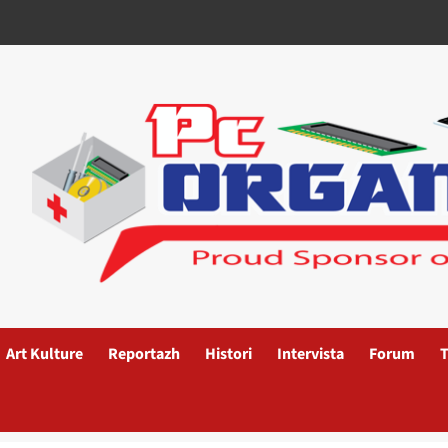
Art Kulture
Reportazh
Histori
Intervista
Forum
T