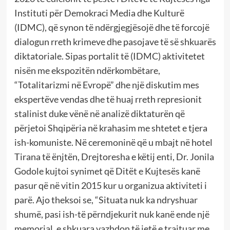
Instituti për Demokraci Media dhe Kulturë
(IDMC), që synon të ndërgjegjësojë dhe të forcojë
dialogun rreth krimeve dhe pasojave të së shkuarës
diktatoriale. Sipas portalit të (IDMC) aktivitetet
nisën me ekspozitën ndërkombëtare,
“Totalitarizmi në Evropë” dhe një diskutim mes
ekspertëve vendas dhe të huaj rreth represionit
stalinist duke vënë në analizë diktaturën që
përjetoi Shqipëria në krahasim me shtetet e tjera
ish-komuniste. Në ceremoninë që u mbajt në hotel
Tirana të ënjtën, Drejtoresha e këtij enti, Dr. Jonila
Godole kujtoi synimet që Ditët e Kujtesës kanë
pasur që në vitin 2015 kur u organizua aktiviteti i
parë. Ajo theksoi se, “Situata nuk ka ndryshuar
shumë, pasi ish-të përndjekurit nuk kanë ende një
memorial, e shkuara vazhdon të jetë e trajtuar me