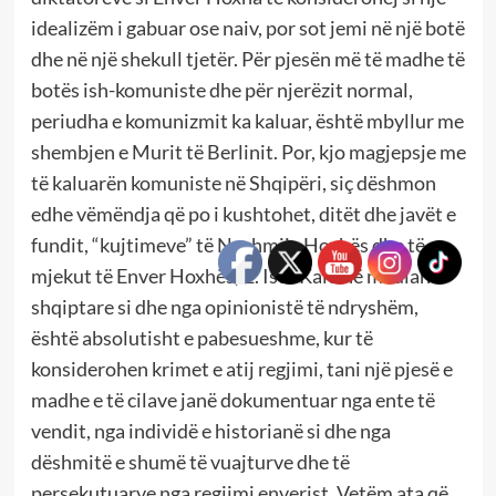
idealizëm i gabuar ose naiv, por sot jemi në një botë
dhe në një shekull tjetër. Për pjesën më të madhe të
botës ish-komuniste dhe për njerëzit normal,
periudha e komunizmit ka kaluar, është mbyllur me
shembjen e Murit të Berlinit. Por, kjo magjepsje me
të kaluarën komuniste në Shqipëri, siç dëshmon
edhe vëmëndja që po i kushtohet, ditët dhe javët e
fundit, “kujtimeve” të Nexhmije Hoxhës dhe të
mjekut të Enver Hoxhës, Z. Isuf Kalo në median
shqiptare si dhe nga opinionistë të ndryshëm,
është absolutisht e pabesueshme, kur të
konsiderohen krimet e atij regjimi, tani një pjesë e
madhe e të cilave janë dokumentuar nga ente të
vendit, nga individë e historianë si dhe nga
dëshmitë e shumë të vuajturve dhe të
persekutuarve nga regjimi enverist. Vetëm ata që