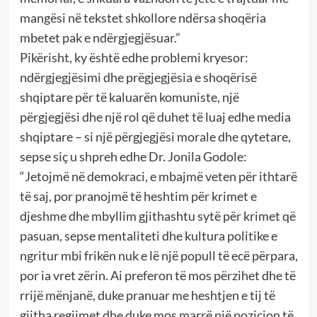
mangësi në tekstet shkollore ndërsa shoqëria
mbetet pak e ndërgjegjësuar.”
Pikërisht, ky është edhe problemi kryesor:
ndërgjegjësimi dhe prëgjegjësia e shoqërisë
shqiptare për të kaluarën komuniste, një
përgjegjësi dhe një rol që duhet të luaj edhe media
shqiptare – si një përgjegjësi morale dhe qytetare,
sepse siç u shpreh edhe Dr. Jonila Godole:
“Jetojmë në demokraci, e mbajmë veten për ithtarë
të saj, por pranojmë të heshtim për krimet e
djeshme dhe mbyllim gjithashtu sytë për krimet që
pasuan, sepse mentaliteti dhe kultura politike e
ngritur mbi frikën nuk e lë një popull të ecë përpara,
por ia vret zërin. Ai preferon të mos përzihet dhe të
rrijë mënjanë, duke pranuar me heshtjen e tij të
gjitha regjimet dhe duke mos marrë një pozicion të