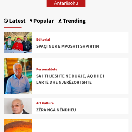
Antarësohu
Latest
Popular
Trending
Editorial
SPAÇI NUK E MPOSHTI SHPIRTIN
Personalitete
SA I THJESHTË NË DUKJE, AQ DHE I
LARTË DHE NJERËZOR ISHTE
Art Kulture
ZËRA NGA NËNDHEU