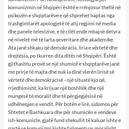
komunizmin në Shqipëri është e rrënjosur thellë në
psikozën e shqiptarëve e që shprehet haptas nga
trashgimtarët apologjetë të atij regjimi në media
dhe panele televizive, e të cilët ende mbajnë detyra
në nivelet më të larta qeveritare dhe akademike.
Ata janë shkaku që demokracia, liria e vërtetë dhe
drejtësia, po tkurren dita ditës në Shqipëri. Është
gjithashtu provë se një shumicë e shqiptarëve janë
me prirje të majta dhe nuk ia dinë vlerën lirisë së
vërtetë dhe demokracisë –një situatë kjo që,
rrjedhimisht, ka krijuar një boshllëk dhe një
mungesë të moralit dhe të përgjegjësisë në
udhëheqjen e vendit. Për botën e lirë, sidomos për
Shtetet e Bashkuara dhe për shumicën e vendeve
ish-komuniste, gjatë fund shekullit të kaluar ishte e
qartë se komunizmi kishte falimentuar moralisht