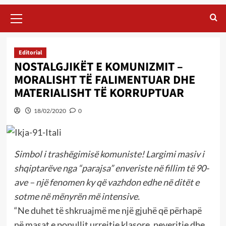
Primary
Menu
Editorial
NOSTALGJIKËT E KOMUNIZMIT –
MORALISHT TË FALIMENTUAR DHE
MATERIALISHT TË KORRUPTUAR
18/02/2020
0
Simbol i trashëgimisë komuniste! Largimi masiv i
shqiptarëve nga “parajsa” enveriste në fillim të 90-
ave – një fenomen ky që vazhdon edhe në ditët e
sotme në mënyrën më intensive.
“Ne duhet të shkruajmë me një gjuhë që përhapë
në masat e popullit urrejtje klasore, neveritje dhe