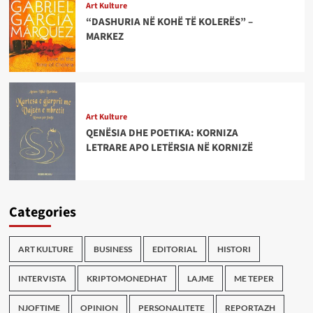
Art Kulture
“DASHURIA NË KOHË TË KOLERËS” –
MARKEZ
Art Kulture
QENËSIA DHE POETIKA: KORNIZA
LETRARE APO LETËRSIA NË KORNIZË
Categories
ART KULTURE
BUSINESS
EDITORIAL
HISTORI
INTERVISTA
KRIPTOMONEDHAT
LAJME
ME TEPER
NJOFTIME
OPINION
PERSONALITETE
REPORTAZH