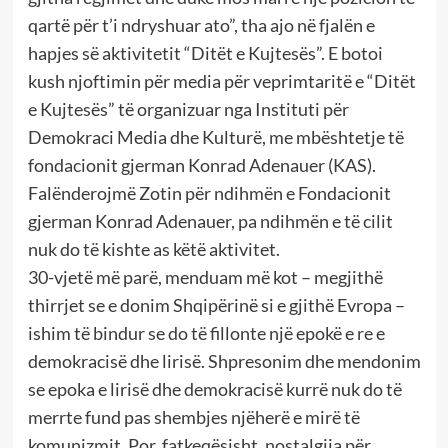
qartë për t’i ndryshuar ato”, tha ajo në fjalën e
hapjes së aktivitetit “Ditët e Kujtesës”. E botoi
kush njoftimin për media për veprimtaritë e “Ditët
e Kujtesës” të organizuar nga Instituti për
Demokraci Media dhe Kulturë, me mbështetje të
fondacionit gjerman Konrad Adenauer (KAS).
Falënderojmë Zotin për ndihmën e Fondacionit
gjerman Konrad Adenauer, pa ndihmën e të cilit
nuk do të kishte as këtë aktivitet.
30-vjetë më parë, menduam më kot – megjithë
thirrjet se e donim Shqipërinë si e gjithë Evropa –
ishim të bindur se do të fillonte një epokë e re e
demokracisë dhe lirisë. Shpresonim dhe mendonim
se epoka e lirisë dhe demokracisë kurrë nuk do të
merrte fund pas shembjes njëherë e mirë të
komunizmit. Por, fatkeqësisht, nostalgjia për