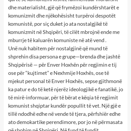
dhe materialisht, gjë që frymëzoi kundërshtarët e
komunizmit dhe njëkohësisht turpëroi despotët
komunistë, por siç duket jo ata nostalgjikë të
komunizmit në Shqipëri, të cilët mbrojnë ende me
mburrje të kaluarën komuniste në atë vend .
Unë nuk habitem për nostalgjinë që mund të
shprehin disa persona e grupe—brenda dhe jashtë
Shqipërisë — për Enver Hoxhën për regjimin e tij
ose për “kujtimet” e Nexhmije Hoxhës, ose të
mjekut personal të Enver Hoxhës, sepse gjithmonë
ka patur e do të ketë njerëz ideologjikë e fanatikë, jo
të mirë-informuar, për të bërat e këqia të regjimit
komunist shqiptar kundër popullit të vet. Një gjë e
tillë ndodhë edhe në vende të tjera, përfshiër edhe
ato demokartike perendimore, por jo në përmasata
që shohim në Shqipëri. Në fund të fundit,