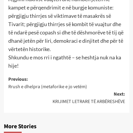
kampet e përqendrimit e në burgje komuniste:
përgjigju thirrjes së viktimave të masakrës së
Tivarit; përgjigju thirrjes së kombit të vuajtur dhe
të ndarë pesë copash si dhe të dëshmorëve të tij që
dhanë jetën për liri, demokraci e dinjitet dhe për të
vërtetën historike.
Shkundu e mos rri i ngathtë – se heshtja nuk na ka
hije!
Post
Previous:
Rrush e dhelpra (metaforike e jo vetëm)
navigation
Next:
KRIJIMET LETRARE TË ARBËRESHËVE
More Stories