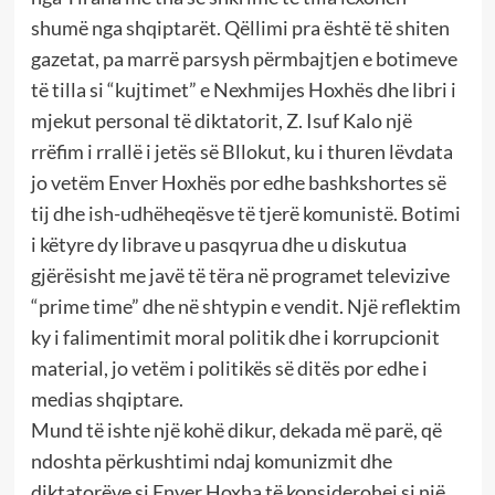
shumë nga shqiptarët. Qëllimi pra është të shiten
gazetat, pa marrë parsysh përmbajtjen e botimeve
të tilla si “kujtimet” e Nexhmijes Hoxhës dhe libri i
mjekut personal të diktatorit, Z. Isuf Kalo një
rrëfim i rrallë i jetës së Bllokut, ku i thuren lëvdata
jo vetëm Enver Hoxhës por edhe bashkshortes së
tij dhe ish-udhëheqësve të tjerë komunistë. Botimi
i këtyre dy librave u pasqyrua dhe u diskutua
gjërësisht me javë të tëra në programet televizive
“prime time” dhe në shtypin e vendit. Një reflektim
ky i falimentimit moral politik dhe i korrupcionit
material, jo vetëm i politikës së ditës por edhe i
medias shqiptare.
Mund të ishte një kohë dikur, dekada më parë, që
ndoshta përkushtimi ndaj komunizmit dhe
diktatorëve si Enver Hoxha të konsiderohej si një