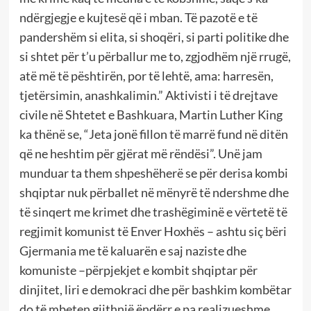
ndërgjegje e kujtesë që i mban. Të pazotë e të
pandershëm si elita, si shoqëri, si parti politike dhe
si shtet për t’u përballur me to, zgjodhëm një rrugë,
atë më të pështirën, por të lehtë, ama: harresën,
tjetërsimin, anashkalimin.” Aktivisti i të drejtave
civile në Shtetet e Bashkuara, Martin Luther King
ka thënë se, “Jeta jonë fillon të marrë fund në ditën
që ne heshtim për gjërat më rëndësi”. Unë jam
munduar ta them shpeshëherë se për derisa kombi
shqiptar nuk përballet në mënyrë të ndershme dhe
të sinqert me krimet dhe trashëgiminë e vërtetë të
regjimit komunist të Enver Hoxhës – ashtu siç bëri
Gjermania me të kaluarën e saj naziste dhe
komuniste –përpjekjet e kombit shqiptar për
dinjitet, liri e demokraci dhe për bashkim kombëtar
do të mbeten gjithnjë ëndërr e pa realizueshme.