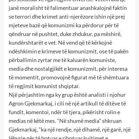
janë moralisht të falimentuar anashkalojnë faktin
se terrori dhe krimet anti-njerëzore ishin një prej
mjeteve bazë që komunizmi ka përdorur për të
qëndruar në pushtet, duke zhdukur, pa mëshirë,
kundërshtarët e vet. Në vend që të kërkojnë
ndëshkimin e krimeve të komunizmit, ose të pakën
përballimin zyrtar me të kaluarën komuniste,
media dhe nostalgjikët e komunizmit, për interesa
të momentit, promovojnë figurat më të shëmtuara
të regjimit komunist shqiptar.
Një përjashtim nga ky grup është analisti i njohur
Agron Gjekmarkaj, i cili në një artikull të ditëve të
fundit, komentoi, ndër të tjera, pikërisht rolin e
medias në këtë mes. “Në shumë media” shkruan
Gjekmarkaj, “ka një rendje, një dihamë, një garë, një
lëbyrje për të botuar e ribotuar kujtimet e