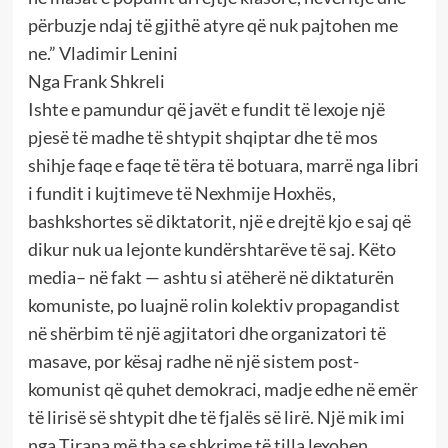
përbuzje ndaj të gjithë atyre që nuk pajtohen me
ne.” Vladimir Lenini
Nga Frank Shkreli
Ishte e pamundur që javët e fundit të lexoje një
pjesë të madhe të shtypit shqiptar dhe të mos
shihje faqe e faqe të tëra të botuara, marrë nga libri
i fundit i kujtimeve të Nexhmije Hoxhës,
bashkshortes së diktatorit, një e drejtë kjo e saj që
dikur nuk ua lejonte kundërshtarëve të saj. Këto
media– në fakt — ashtu si atëherë në diktaturën
komuniste, po luajnë rolin kolektiv propagandist
në shërbim të një agjitatori dhe organizatori të
masave, por kësaj radhe në një sistem post-
komunist që quhet demokraci, madje edhe në emër
të lirisë së shtypit dhe të fjalës së lirë. Një mik imi
nga Tirana më tha se shkrime të tilla lexohen