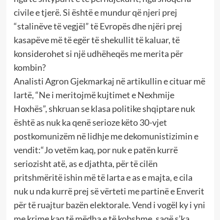
civile e tjerë. Si është e mundur që njeri prej
“stalinëve të vegjël” të Evropës dhe njëri prej
kasapëve më të egër të shekullit të kaluar, të
konsiderohet si një udhëheqës me merita për
kombin?
Analisti Agron Gjekmarkaj në artikullin e cituar më
lartë, “Ne i meritojmë kujtimet e Nexhmije
Hoxhës”, shkruan se klasa politike shqiptare nuk
është as nuk ka qenë serioze këto 30-vjet
postkomunizëm në lidhje me dekomunistizimin e
vendit:“Jo vetëm kaq, por nuk e patën kurrë
seriozisht atë, as e djathta, për të cilën
pritshmëritë ishin më të larta e as e majta, e cila
nuk u nda kurrë prej së vërteti me partinë e Enverit
për të ruajtur bazën elektorale. Vend i vogël ky i yni
me krime kaq të mëdha e të kobshme, saqë s’ka