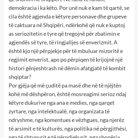
demokracia i ka këto. Por unë nuk e kam të qartë, se
cila është agjenda e këtyre personave dhe grupeve
të caktuara në Shqipëri, ndërkohë që nuk e kuptoj
as seriozitetin e tyre që tregojnë për zbatimin e
agjendës së tyre, të ringjalljes së enverizmit. A
është kjo një përpjekje për të mbuluar mizoritë e
regjimit enverist, apo po përpiqen të krijojnë një
histori gënjeshtrash në dëmin afatgjatë të kombit
shqiptar?
Por gjëja që më çuditë pa masë dhe në të njëjtën
kohë më dëshpëron, është mosreagimi serioz ndaj
këtyre dukurive nga ana e medies, nga qarqet
zyrtare, nga intelektualë, nga organizata të
ndryshme, nga komentues e vëzhgues, nga njerëz
të arsimit e të kulturës, nga politika në përgjithësi,
nga të shtypurit e të përndjekurit, nga shoqëria