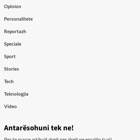
Opinion
Personalitete
Reportazh
Speciale
Sport
Stories
Tech
Teknologjia
Video
Antarësohuni tek ne!
Per te marre artikujt drejt per drejt ne emailin tuaj!