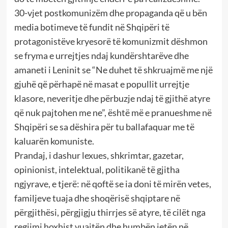
30-vjet postkomunizëm dhe propaganda që u bën
media botimeve të fundit në Shqipëri të
protagonistëve kryesorë të komunizmit dëshmon
se fryma e urrejtjes ndaj kundërshtarëve dhe
amaneti i Leninit se “Ne duhet të shkruajmë me një
gjuhë që përhapë në masat e popullit urrejtje
klasore, neveritje dhe përbuzje ndaj të gjithë atyre
që nuk pajtohen me ne”, është më e pranueshme në
Shqipëri se sa dëshira për tu ballafaquar me të
kaluarën komuniste.
Prandaj, i dashur lexues, shkrimtar, gazetar,
opinionist, intelektual, politikanë të gjitha
ngjyrave, e tjerë: në qoftë se ia doni të mirën vetes,
familjeve tuaja dhe shoqërisë shqiptare në
përgjithësi, përgjigju thirrjes së atyre, të cilët nga
regjimi hoxhist vuajtën dhe humbën jetën në