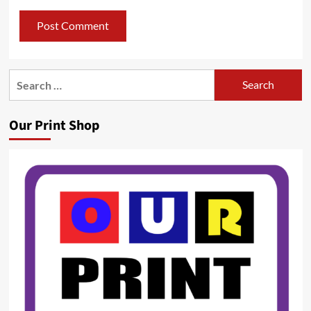
Search
for:
Our Print Shop