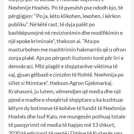
Nexhmije Hoxhës. Po të pyesësh pse ndodh kjo, të
përgjigjen: “Po ja, këto klikohen, lexohen, i kërkon
publiku”. Në këtë rast, të dyja palët po
bashkëpunojnë në revizionimin dhe modifikimin e
një epoke kriminale”, thekson ai. “Ata po
masturbohen me mashtrimin hakmarrës që u ofron
zonja plakë. Ajo po përqesh iluzionin tonë për liri e
demokraci. Mbi plagët e shqiptarëve-viktima të
saj, gjuan gëlbazë e cinizëm të ftohtë. Nexhmija po
sillet si fitimtare”, thekson Agron Gjekmarkaj.
Krahasoni, ju lutem, vëmendjen që media dhe një
pjesë e madhe e shoqërisë shqiptare u ka kushtuar
këtyre dy botimeve të kohëve të fundit të Nexhmije
Hoxhës dhe Isuf Kalo, me mungesën pothuaj totale
të pasqyrimit në media të hapjes më 13 shkurt,
2020 të edicionit të pestë i Ditëve të Kujtesës nga