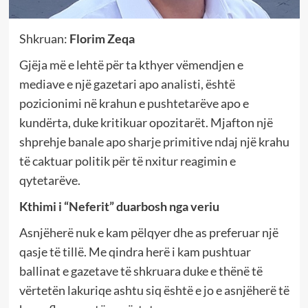
Shkruan:
Florim Zeqa
Gjëja më e lehtë për ta kthyer vëmendjen e
mediave e një gazetari apo analisti, është
pozicionimi në krahun e pushtetarëve apo e
kundërta, duke kritikuar opozitarët. Mjafton një
shprehje banale apo sharje primitive ndaj një krahu
të caktuar politik për të nxitur reagimin e
qytetarëve.
Kthimi i “Neferit” duarbosh nga veriu
Asnjëherë nuk e kam pëlqyer dhe as preferuar një
qasje të tillë. Me qindra herë i kam pushtuar
ballinat e gazetave të shkruara duke e thënë të
vërtetën lakuriqe ashtu siq është e jo e asnjëherë të