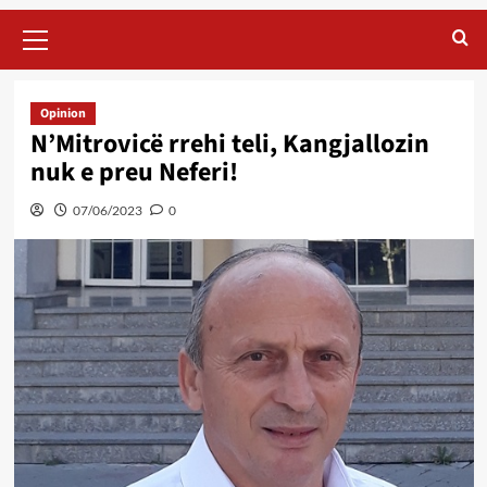
Primary
Menu
Opinion
N’Mitrovicë rrehi teli, Kangjallozin
nuk e preu Neferi!
07/06/2023
0