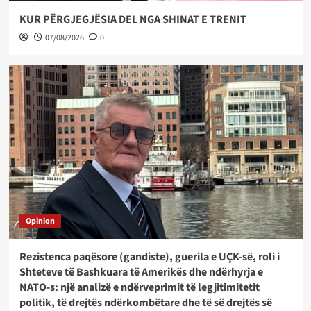
KUR PËRGJEGJËSIA DEL NGA SHINAT E TRENIT
07/08/2026
0
Opinion
Rezistenca paqësore (gandiste), guerila e UÇK-së, roli i
Shteteve të Bashkuara të Amerikës dhe ndërhyrja e
NATO-s: një analizë e ndërveprimit të legjitimitetit
politik, të drejtës ndërkombëtare dhe të së drejtës së