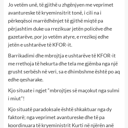
Jo vetëm unë, të gjithë u zhgënjyen me veprimet
avantureske të kryeminsitrit tonë, i cili na i
përkeqësoi marrëdhënjet të gjithë miqtë pa
përjashtim duke ua rrezikuar jetën policëve dhe
gazetarëve, por jo vetëm atyre, e rrezikoj edhe
jetën e ushtarëve të KFOR-it.
Barrikadimi dhe mbrojtja e ushtarëve të KFOR-it
me rrethoja të hekurta dhe tela me gjëmba nga një
grusht serbësh në veri, sa e dhimbshme është po aq
edhe qesharake.
Kjo situate i ngjet “mbrojtjes së maçokut nga sulmi
i miut”!
Kjo situatë paradoksale është shkaktuar nga dy
faktorë; nga veprimet avantureske dhe të pa
koordinuara të kryeministrit Kurti në njërën anë