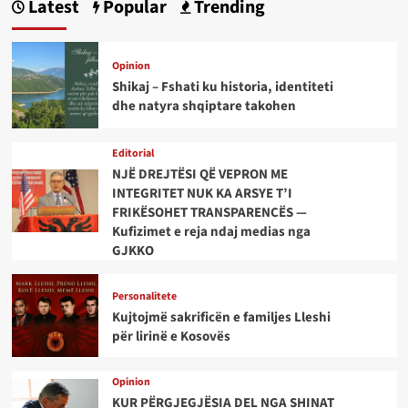
Latest
Popular
Trending
Opinion
Shikaj – Fshati ku historia, identiteti
dhe natyra shqiptare takohen
Editorial
NJË DREJTËSI QË VEPRON ME
INTEGRITET NUK KA ARSYE T’I
FRIKËSOHET TRANSPARENCËS —
Kufizimet e reja ndaj medias nga
GJKKO
Personalitete
Kujtojmë sakrificën e familjes Lleshi
për lirinë e Kosovës
Opinion
KUR PËRGJEGJËSIA DEL NGA SHINAT