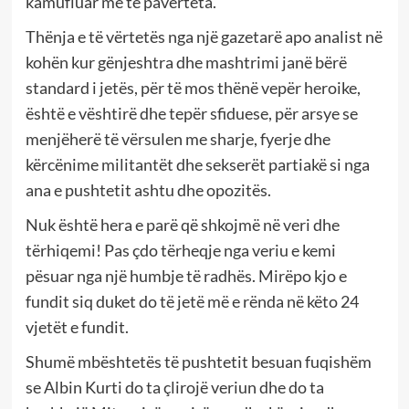
kamufluar me të pavërteta.
Thënja e të vërtetës nga një gazetarë apo analist në
kohën kur gënjeshtra dhe mashtrimi janë bërë
standard i jetës, për të mos thënë vepër heroike,
është e vështirë dhe tepër sfiduese, për arsye se
menjëherë të vërsulen me sharje, fyerje dhe
kërcënime militantët dhe sekserët partiakë si nga
ana e pushtetit ashtu dhe opozitës.
Nuk është hera e parë që shkojmë në veri dhe
tërhiqemi! Pas çdo tërheqje nga veriu e kemi
pësuar nga një humbje të radhës. Mirëpo kjo e
fundit siq duket do të jetë më e rënda në këto 24
vjetët e fundit.
Shumë mbështetës të pushtetit besuan fuqishëm
se Albin Kurti do ta çlirojë veriun dhe do ta