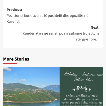
Post
Previous:
Pozicionet kontraverse të pushtetit dhe opozitës në
navigation
Kuvend!
Next:
Kundër atyre që serish po i rrezikojnë trojet tona
stërgjyshore…
More Stories