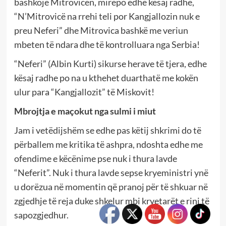
bashkojë Mitrovicën, mirëpo edhe kësaj radhe,
“N’Mitrovicë na rrehi teli por Kangjallozin nuk e
preu Neferi” dhe Mitrovica bashkë me veriun
mbeten të ndara dhe të kontrolluara nga Serbia!
“Neferi” (Albin Kurti) sikurse herave të tjera, edhe
kësaj radhe po na u kthehet duarthatë me kokën
ulur para “Kangjallozit” të Miskovit!
Mbrojtja e maçokut nga sulmi i miut
Jam i vetëdijshëm se edhe pas këtij shkrimi do të
përballem me kritika të ashpra, ndoshta edhe me
ofendime e këcënime pse nuk i thura lavde
“Neferit”. Nuk i thura lavde sepse kryeministri ynë
u dorëzua në momentin që pranoj për të shkuar në
zgjedhje të reja duke shkelur mbi kryetarët e rinj të
sapozgjedhur.