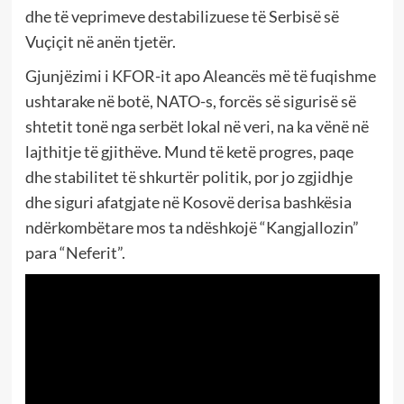
dhe të veprimeve destabilizuese të Serbisë së
Vuçiçit në anën tjetër.
Gjunjëzimi i KFOR-it apo Aleancës më të fuqishme
ushtarake në botë, NATO-s, forcës së sigurisë së
shtetit tonë nga serbët lokal në veri, na ka vënë në
lajthitje të gjithëve. Mund të ketë progres, paqe
dhe stabilitet të shkurtër politik, por jo zgjidhje
dhe siguri afatgjate në Kosovë derisa bashkësia
ndërkombëtare mos ta ndëshkojë “Kangjallozin”
para “Neferit”.