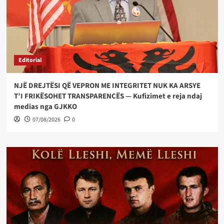
Editorial
NJË DREJTËSI QË VEPRON ME INTEGRITET NUK KA ARSYE
T’I FRIKËSOHET TRANSPARENCËS — Kufizimet e reja ndaj
medias nga GJKKO
07/08/2026
0