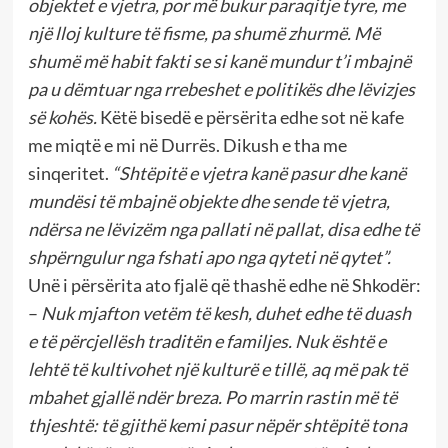
objektet e vjetra, por më bukur paraqitje tyre, me
një lloj kulture të fisme, pa shumë zhurmë. Më
shumë më habit fakti se si kanë mundur t’i mbajnë
pa u dëmtuar nga rrebeshet e politikës dhe lëvizjes
së kohës.
Këtë bisedë e përsërita edhe sot në kafe
me miqtë e mi në Durrës. Dikush e tha me
sinqeritet.
“Shtëpitë e vjetra kanë pasur dhe kanë
mundësi të mbajnë objekte dhe sende të vjetra,
ndërsa ne lëvizëm nga pallati në pallat, disa edhe të
shpërngulur nga fshati apo nga qyteti në qytet”.
Unë i përsërita ato fjalë që thashë edhe në Shkodër:
–
Nuk mjafton vetëm të kesh, duhet edhe të duash
e të përcjellësh traditën e familjes. Nuk është e
lehtë të kultivohet një kulturë e tillë, aq më pak të
mbahet gjallë ndër breza. Po marrin rastin më të
thjeshtë: të gjithë kemi pasur nëpër shtëpitë tona