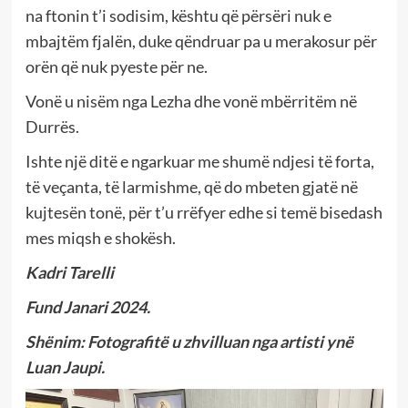
na ftonin t’i sodisim, kështu që përsëri nuk e
mbajtëm fjalën, duke qëndruar pa u merakosur për
orën që nuk pyeste për ne.
Vonë u nisëm nga Lezha dhe vonë mbërritëm në
Durrës.
Ishte një ditë e ngarkuar me shumë ndjesi të forta,
të veçanta, të larmishme, që do mbeten gjatë në
kujtesën tonë, për t’u rrëfyer edhe si temë bisedash
mes miqsh e shokësh.
Kadri Tarelli
Fund Janari 2024.
Shënim: Fotografitë u zhvilluan nga artisti ynë
Luan Jaupi.