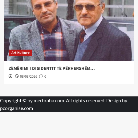
Art Kulture
ZËMËRIMI I DISIDENTIT TË PËRHERSHËM…
08/08/2026
0
Copyright © by
merbraha.com
. All rights reserved. Design by
pcorganise.com