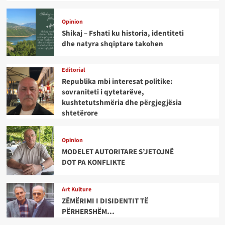
Opinion
Shikaj – Fshati ku historia, identiteti
dhe natyra shqiptare takohen
Editorial
Republika mbi interesat politike:
sovraniteti i qytetarëve,
kushtetutshmëria dhe përgjegjësia
shtetërore
Opinion
MODELET AUTORITARE S’JETOJNË
DOT PA KONFLIKTE
Art Kulture
ZËMËRIMI I DISIDENTIT TË
PËRHERSHËM…