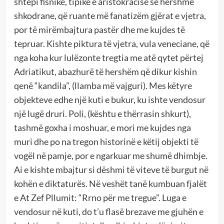
shtëpi fisnike, tipike e aristokracisë së hershme
shkodrane, që ruante më fanatizëm gjërat e vjetra,
por të mirëmbajtura pastër dhe me kujdes të
tepruar. Kishte piktura të vjetra, vula veneciane, që
nga koha kur lulëzonte tregtia me atë qytet përtej
Adriatikut, abazhurë të hershëm që dikur kishin
qenë “kandila”, (llamba më vajguri). Mes këtyre
objekteve edhe një kuti e bukur, ku ishte vendosur
një lugë druri. Poli, (kështu e thërrasin shkurt),
tashmë goxha i moshuar, e mori me kujdes nga
muri dhe po na tregon historinë e këtij objekti të
vogël në pamje, por e ngarkuar me shumë dhimbje.
Ai e kishte mbajtur si dëshmi të viteve të burgut në
kohën e diktaturës. Në veshët tanë kumbuan fjalët
e At Zef Pllumit: “Rrno për me tregue”. Luga e
vendosur në kuti, do t’u flasë brezave me gjuhën e