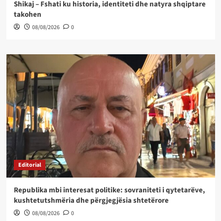
Shikaj – Fshati ku historia, identiteti dhe natyra shqiptare
takohen
08/08/2026
0
Editorial
Republika mbi interesat politike: sovraniteti i qytetarëve,
kushtetutshmëria dhe përgjegjësia shtetërore
08/08/2026
0