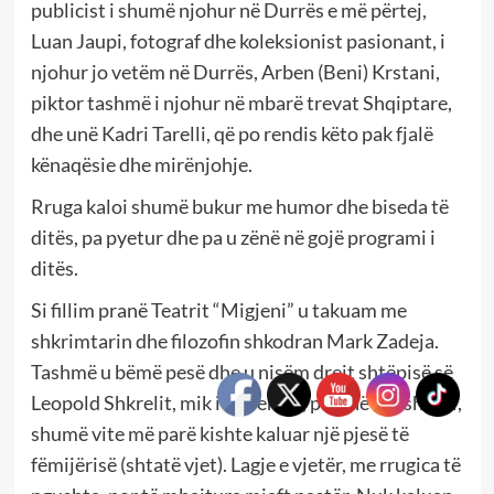
publicist i shumë njohur në Durrës e më përtej,
Luan Jaupi, fotograf dhe koleksionist pasionant, i
njohur jo vetëm në Durrës, Arben (Beni) Krstani,
piktor tashmë i njohur në mbarë trevat Shqiptare,
dhe unë Kadri Tarelli, që po rendis këto pak fjalë
kënaqësie dhe mirënjohje.
Rruga kaloi shumë bukur me humor dhe biseda të
ditës, pa pyetur dhe pa u zënë në gojë programi i
ditës.
Si fillim pranë Teatrit “Migjeni” u takuam me
shkrimtarin dhe filozofin shkodran Mark Zadeja.
Tashmë u bëmë pesë dhe u nisëm drejt shtëpisë së
Leopold Shkrelit, mik i Shpendit, pasi në atë shtëpi,
shumë vite më parë kishte kaluar një pjesë të
fëmijërisë (shtatë vjet). Lagje e vjetër, me rrugica të