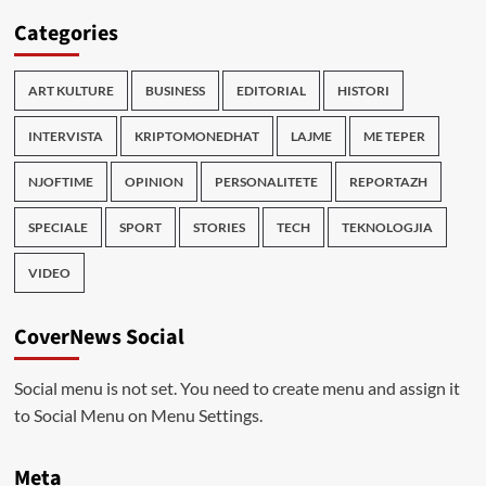
Categories
ART KULTURE
BUSINESS
EDITORIAL
HISTORI
INTERVISTA
KRIPTOMONEDHAT
LAJME
ME TEPER
NJOFTIME
OPINION
PERSONALITETE
REPORTAZH
SPECIALE
SPORT
STORIES
TECH
TEKNOLOGJIA
VIDEO
CoverNews Social
Social menu is not set. You need to create menu and assign it
to Social Menu on Menu Settings.
Meta