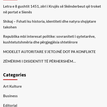
Letra e 8 gushtit 1451, zëri i Krujës së Skënderbeut që troket
në portat e Sienës
Shikaj – Fshati ku historia, identiteti dhe natyra shqiptare
takohen
Republika mbi interesat politike: sovraniteti i qytetarëve,
kushtetutshmëria dhe përgjegjësia shtetërore
MODELET AUTORITARE S’JETOJNË DOT PA KONFLIKTE
ZËMËRIMI I DISIDENTIT TË PËRHERSHËM…
Categories
Art Kulture
Business
Editorial