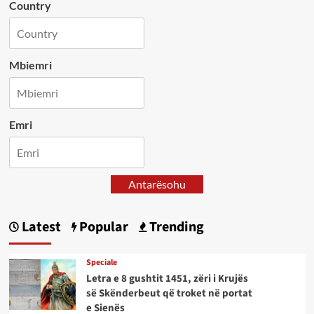
Country
Mbiemri
Emri
Antarësohu
Latest
Popular
Trending
Speciale
Letra e 8 gushtit 1451, zëri i Krujës
së Skënderbeut që troket në portat
e Sienës