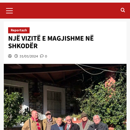
Primary
Menu
Reportazh
NJË VIZITË E MAGJISHME NË
SHKODËR
31/01/2024
0