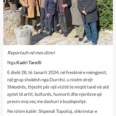
Reportazh në mes dimri
Nga
Kadri Tarelli
E dielë 28, të Janarit 2024, në freskinë e mëngjesit,
një grup shokësh nga Durrësi, u nisëm drejt
Shkodrës, thjesht për një vizitë te miqtë tanë në atë
qytet të artit, kulturës, humorit dhe njerëzve që
presin miq veç me dashuri e buzëqeshje.
Ne ishim katër: Shpendi Topollaj, shkrimtar e