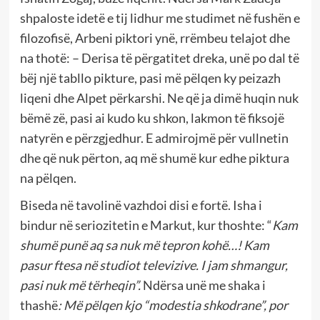
shpaloste idetë e tij lidhur me studimet në fushën e
filozofisë, Arbeni piktori ynë, rrëmbeu telajot dhe
na thotë: – Derisa të përgatitet dreka, unë po dal të
bëj një tabllo pikture, pasi më pëlqen ky peizazh
liqeni dhe Alpet përkarshi. Ne që ja dimë huqin nuk
bëmë zë, pasi ai kudo ku shkon, lakmon të fiksojë
natyrën e përzgjedhur. E admirojmë për vullnetin
dhe që nuk përton, aq më shumë kur edhe piktura
na pëlqen.
Biseda në tavolinë vazhdoi disi e fortë. Isha i
bindur në seriozitetin e Markut, kur thoshte: “
Kam
shumë punë aq sa nuk më tepron kohë…! Kam
pasur ftesa në studiot televizive. I jam shmangur,
pasi nuk më tërheqin”.
Ndërsa unë me shaka i
thashë
: Më pëlqen kjo “modestia shkodrane”, por