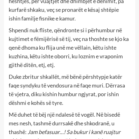
heshtjes, për vuajtjet dhe dhimbjet e dënimit, pa
kurfarë shkaku, veç se pronarët e kësaj shtëpie
ishin familje fisnike e kamur.
Shpendi nuk fliste, qëndronte si i përhumbur në
kujtimet e fëmijërisë së tij, veç na thoshte se kjo ka
qenë dhoma ku flija unë me vëllain, këtu ishte
kuzhina, këtu ishte oborri, ku loznim e vraponim
gjithë ditën, etj, etj.
Duke zbritur shkallët, më bënë përshtypje katër
faqe syndyku të vendosura në faqe muri. Dërrasa
të vjetra, diku kishin humbur ngjyrat, por ishin
dëshmi e kohës së tyre.
Më duhet të bëj një ndalesë të vogël. Në bisedë
mes nesh, tashmë durrsakë dhe shkodranë, u
thashë:
Jam befasuar…! Sa bukur i kanë ruajtur