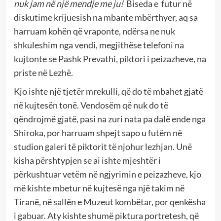
nuk jam në një mendje me ju!
Biseda e futur në
diskutime krijuesish na mbante mbërthyer, aq sa
harruam kohën që vraponte, ndërsa ne nuk
shkuleshim nga vendi, megjithëse telefoni na
kujtonte se Pashk Prevathi, piktori i peizazheve, na
priste në Lezhë.
Kjo ishte një tjetër mrekulli, që do të mbahet gjatë
në kujtesën tonë. Vendosëm që nuk do të
qëndrojmë gjatë, pasi na zuri nata pa dalë ende nga
Shiroka, por harruam shpejt sapo u futëm në
studion galeri të piktorit të njohur lezhjan. Unë
kisha përshtypjen se ai ishte mjeshtër i
përkushtuar vetëm në ngjyrimin e peizazheve, kjo
më kishte mbetur në kujtesë nga një takim në
Tiranë, në sallën e Muzeut kombëtar, por qenkësha
i gabuar. Aty kishte shumë piktura portretesh, që