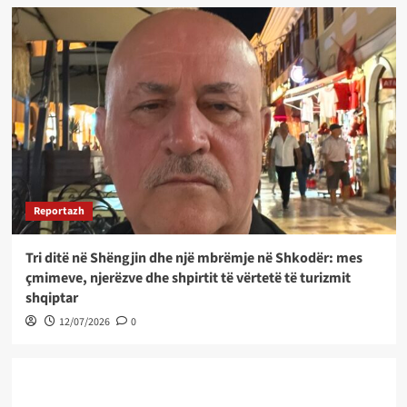
Reportazh
Tri ditë në Shëngjin dhe një mbrëmje në Shkodër: mes
çmimeve, njerëzve dhe shpirtit të vërtetë të turizmit
shqiptar
12/07/2026
0