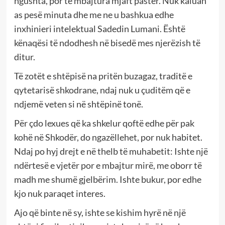
ngushta, por të mbajtura mjaft pastër. Nuk kaluan
as pesë minuta dhe me ne u bashkua edhe
inxhinieri intelektual Sadedin Lumani. Është
kënaqësi të ndodhesh në bisedë mes njerëzish të
ditur.
Të zotët e shtëpisë na pritën buzagaz, traditë e
qytetarisë shkodrane, ndaj nuk u çuditëm që e
ndjemë veten si në shtëpinë tonë.
Për çdo lexues që ka shkelur qoftë edhe për pak
kohë në Shkodër, do ngazëllehet, por nuk habitet.
Ndaj po hyj drejt e në thelb të muhabetit: Ishte një
ndërtesë e vjetër por e mbajtur mirë, me oborr të
madh me shumë gjelbërim. Ishte bukur, por edhe
kjo nuk paraqet interes.
Ajo që binte në sy, ishte se kishim hyrë në një