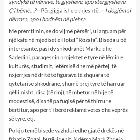
syndykë të nënave, të gjysheve, apo stërgjysheve.
Ç’i bëmë…?
– Përgjigja ishe e thjeshtë: –
I dogjëm si
dërrasa, apo i hodhëm në plehra.
Me premtimin, se do vijmë përsëri, u larguam për
një kafe në mjediset e Hotel “Rozafa”. Biseda u bë
interesante, pasi dy shkodranët Marku dhe
Sadedini, paraqesnin projektet e tyre në lëmin e
kulturës, studimit, letërsisë dhe më përtej, të
nxjerrjes në dritë të figurave të shquara të
qytetarisë shkodrane, shumë prej tyre të harruar
qëllimisht, disa (të rinj), të mbetur në hije të
modestisë, disa të pa fuqisë për të thirrur e
bërtitur, apo për t’i bërë reklamë vetes dhe veprës
së tyre, etj.
Po kjo temë bisede vazhdoi edhe gjatë drekës në
fshatin Zogaj, buzë liqenit. Ndërsa Mark Zadeja