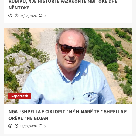
RUBIKU, NJË HISTORI E PAZAKONTË MBITOKE DHE
NËNTOKE
05/08/2026
0
Reportazh
NGA “SHPELLA E CIKLOPIT” NË HIMARË TE “SHPELLA E
ORËVE” NË GOJAN
25/07/2026
0