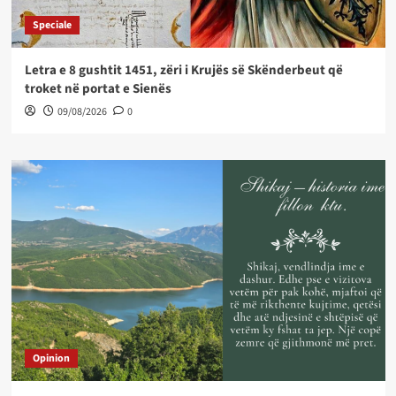
Speciale
Letra e 8 gushtit 1451, zëri i Krujës së Skënderbeut që
troket në portat e Sienës
09/08/2026
0
Opinion