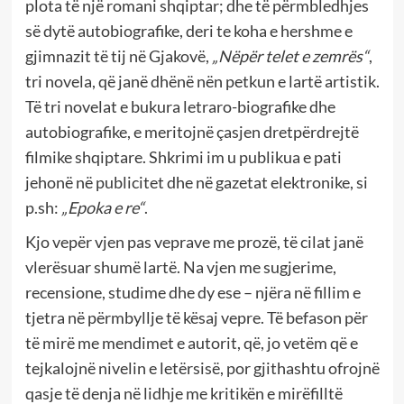
plota të një romani shqiptar; dhe të përmbledhjes
së dytë autobiografike, deri te koha e hershme e
gjimnazit të tij në Gjakovë,
„Nëpër telet e zemrës“
,
tri novela, që janë dhënë nën petkun e lartë artistik.
Të tri novelat e bukura letraro-biografike dhe
autobiografike, e meritojnë çasjen dretpërdrejtë
filmike shqiptare. Shkrimi im u publikua e pati
jehonë në publicitet dhe në gazetat elektronike, si
p.sh:
„Epoka e re“
.
Kjo vepër vjen pas veprave me prozë, të cilat janë
vlerësuar shumë lartë. Na vjen me sugjerime,
recensione, studime dhe dy ese – njëra në fillim e
tjetra në përmbyllje të kësaj vepre. Të befason për
të mirë me mendimet e autorit, që, jo vetëm që e
tejkalojnë nivelin e letërsisë, por gjithashtu ofrojnë
qasje të denja në lidhje me kritikën e mirëfilltë