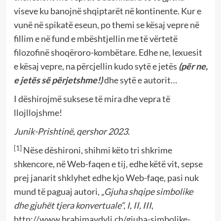
viseve ku banojnë shqiptarët në kontinente. Kur e
vunë në spikatë eseun, po themi se kësaj vepre në
fillim e në fund e mbështjellin me të vërtetë
filozofinë shoqëroro-kombëtare. Edhe ne, lexuesit
e kësaj vepre, na përcjellin kudo sytë e jetës
(për ne,
e jetës së përjetshme!)
dhe sytë e autorit…
I dëshirojmë suksese të mira dhe vepra të
llojllojshme!
Junik-Prishtinë, qershor 2023.
[1]
Nëse dëshironi, shihmi këto tri shkrime
shkencore, në Web-faqen e tij, edhe këtë vit, sepse
prej janarit shklyhet edhe kjo Web-faqe, pasi nuk
mund të paguaj autori,
„Gjuha shqipe simbolike
dhe gjuhët tjera konvertuale“, I, II, III
,
http://www.brahimavdyli.ch/gjuha-simbolike-