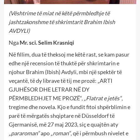
(Vështrime të miat në këtë përmbledhje të
jashtzakonshme të shkrimtarit Brahim Ibish
AVDYLI)
Nga
Mr. sci. Selim Krasniqi
Në fillim, dua të theksoj me këtë rast, se kam pasur
edhe një recension të thuktë për shkrimtarin e
njohur Brahim (Ibish) Avdyli, mbi një spektër të
veçantë, të dy librave të tij me prozë: „ARTI
GJUHËSOR DHE LETRAR NË DY
PËRMBLEDHJET ME PROZË“,
„Flatrat e jetës“
,
tregime dhe novela. Kjo e fundit fitoi shpërblimin e
parë të mërgatës shqiptare në Düsseldorf të
Gjermanisë, më 27 maj 2023, siç e quajtën aty
„pararoman“
apo
„roman“
, që i përmbush nivelet e