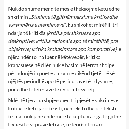
Nuk do shumë mend të mos e theksojmë këtu edhe
shkrimin
„Studime të gjithëmbarshme kritike dhe
varshmëria e mendimeve“
, ku shikohet mirëfilli tri
ndarje të kritikës
(kritika përshkruese apo
deskriptive; kritika racionale apo të mirëfilltë, pra
objektive; kritika krahasimtare apo komparative)
, e
njëra ndër to, na ipet në këtë vepër, kritika
krahasuese, të cilën nuk e hasim në letrat shqipe
për ndonjërin poet e autor me dikënd tjetër të së
njëjtës periudhë apo të periudhave të ndyshme,
por edhe të letërsive të dy kombeve, etj.
Ndër të tjera na shpjegohen tri pjesët e shkrimeve
kritike, e këto janë teksti, nënteksti dhe konteksti,
të cilat nuk janë ende mirë të kuptuara nga të gjithë
lexuesit e veprave letrare, të teorisë letrare,