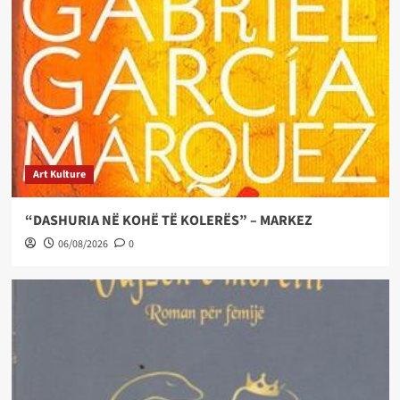
Art Kulture
“DASHURIA NË KOHË TË KOLERËS” – MARKEZ
06/08/2026
0