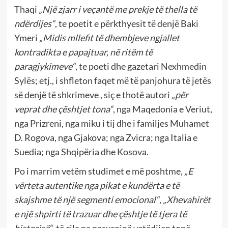
Thaqi
„Një zjarr i veçantë me prekje të thella të
ndërdijes“
, te poetit e përkthyesit të denjë Baki
Ymeri
„Midis mllefit të dhembjeve ngjallet
kontradikta e papajtuar, në ritëm të
paragjykimeve“
, te poeti dhe gazetari Nexhmedin
Sylës; etj., i shfleton faqet më të panjohura të jetës
së denjë të shkrimeve , siç e thotë autori
„për
veprat dhe çështjet tona“
, nga Maqedonia e Veriut,
nga Prizreni, nga miku i tij dhe i familjes Muhamet
D. Rogova, nga Gjakova; nga Zvicra; nga Italia e
Suedia; nga Shqipëria dhe Kosova.
Po i marrim vetëm studimet e më poshtme,
„E
vërteta autentike nga pikat e kundërta e të
skajshme të një segmenti emocional“
,
„Xhevahirët
e një shpirti të trazuar dhe çështje të tjera të