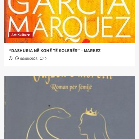
Art Kulture
“DASHURIA NË KOHË TË KOLERËS” – MARKEZ
06/08/2026
0