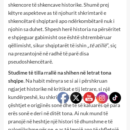
shkencore të shkencave historike. Shumë prej
këtyre aspekteve as të njohurit shkrimtarë e
shkencëtarë shqiptarë apo ndërkombëtarë nuk i
njohin sa duhet. Shpesh herë historia na përsëritet
e shpjeguar gabimisht ose është shtrembëruar
qëllimisht, sikur shqiptarët të ishin
„të atillë“
, siç
na prezantojnë në radhë të parë disa
pseudoshkencëtarë.
Studime të tilla rrallë na shihen në letrat tona
shqipe
. Na habit mënyra se si ai i përshkruan
ngjarjet historike në kritikat e tij letrare, si një
kundërpeshë, ku shkrimtari ynë i njeh mirëfilli
çështjet e origjinës sonë dhe të së kaluarës që para
erës sonë e deri në ditët tona. Ai nuk mund të
pranojë në heshtje një histori të dhunshme e të
palogjikshme për ne, e as të lexojë apo të shfletojë