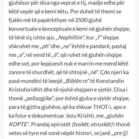
gjuhësor për disa nga veprat e tij, madje edhe për
këtë vepër që e kemi këtu. Por duhet të themi se
fjalën më të papërkthyer në 2500 gjuhë
konvertuale e konceptuale e kemi në gjuhën shqipe,
të lënë siç ishte ajo,
„Nephillim“
, kur
„f“
shqipe
shkruhet me
„ph“
dhe
„ne“
është e pandarë, pastaj
me
„e“
, në vend të
„ë“
, që ruhet në gjuhën shqipe
edhe sot, por kopjuesit nuk e marrin me mend këtë
zanore të shurdhët, që të shtojnë
„në“
. Çdo njeri ka
pasë mundësi të lexojë
„Biblën re“
të Konstandin
Kristoforidhit dhe të njohë shqipen e vjetër. Disa i
thonë
„pellazgjike“
, por është gjuha e vjetër shqipe,
para të gjitha gjuhëve, që ka shkuar THOT-i, apo e
ka folur e dokumentuar Jezu Krishti, me
„gjuhën
KOPTE“
. Prandaj epirotët
(toskët, etruskët)
i thonë
vetes së tyre më vonë nëpër histori, se janë
„pre (j)