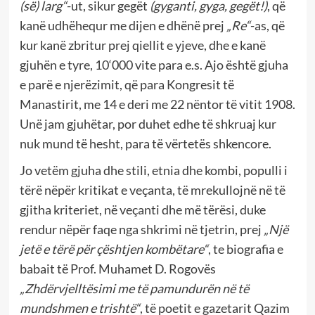
(së) larg“
-ut, sikur gegët
(gyganti, gyga, gegët!)
, që
kanë udhëhequr me dijen e dhënë prej
„Re“
-as, që
kur kanë zbritur prej qiellit e yjeve, dhe e kanë
gjuhën e tyre, 10‘000 vite para e.s. Ajo është gjuha
e parë e njerëzimit, që para Kongresit të
Manastirit, me 14 e deri me 22 nëntor të vitit 1908.
Unë jam gjuhëtar, por duhet edhe të shkruaj kur
nuk mund të hesht, para të vërtetës shkencore.
Jo vetëm gjuha dhe stili, etnia dhe kombi, populli i
tërë nëpër kritikat e veçanta, të mrekullojnë në të
gjitha kriteriet, në veçanti dhe më tërësi, duke
rendur nëpër faqe nga shkrimi në tjetrin, prej
„Një
jetë e tërë për çështjen kombëtare“
, te biografia e
babait të Prof. Muhamet D. Rogovës
„Zhdërvjelltësimi me të pamundurën në të
mundshmen e trishtë“
, të poetit e gazetarit Qazim