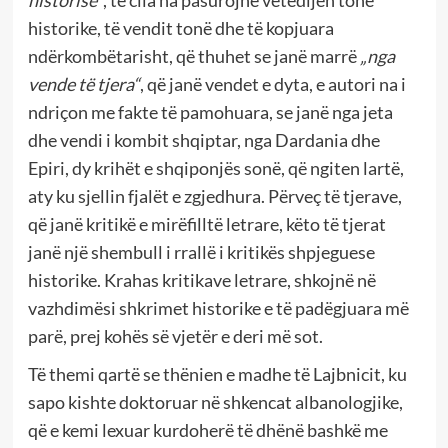
historisë“
, të cila na pasurojnë vetëdijen tonë
historike, të vendit tonë dhe të kopjuara
ndërkombëtarisht, që thuhet se janë marrë
„nga
vende të tjera“
, që janë vendet e dyta, e autori na i
ndriçon me fakte të pamohuara, se janë nga jeta
dhe vendi i kombit shqiptar, nga Dardania dhe
Epiri, dy krihët e shqiponjës sonë, që ngiten lartë,
aty ku sjellin fjalët e zgjedhura. Përveç të tjerave,
që janë kritikë e mirëfilltë letrare, këto të tjerat
janë një shembull i rrallë i kritikës shpjeguese
historike. Krahas kritikave letrare, shkojnë në
vazhdimësi shkrimet historike e të padëgjuara më
parë, prej kohës së vjetër e deri më sot.
Të themi qartë se thënien e madhe të Lajbnicit, ku
sapo kishte doktoruar në shkencat albanologjike,
që e kemi lexuar kurdoherë të dhënë bashkë me