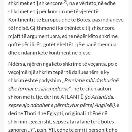
[2]
shkrimet e tij shkencore
, na e vërtetojnë edhe
shkrimet e tij për kombin më të vjetër të
Kontinentit të Europës dhe të Botës, pas indianëve
të Indisë. Gjithmonë i ka thëniet e tij shkencore
mjaft të argumentuara, edhe nëpër këto shkrime,
qoftë për ilirët, gotët e keltët, që e kanë themluar
dhe e ndanin këtë kontinent në pjesë.
Ndërsa, njërën nga këto shkrime të veçanta, po e
veçojmë një shkrim tepër të dallueshëm, e ky
shkrim është padyshim
„Persiatje mbi dashurinë
dhe format e saja moderne“
, në të cilën autori
shkon më tutje, deri në ATLANTË
(jo Atlantida,
sepse ajo ndodhet e përmbytur përtej Anglisë!)
, e
deri te Thoti dhe Egjypti, origjinal i thënë në
shkrimin gegërisht, sepse ata ia lanë tërë botës
zanoren
„Y“
, p.sh.
Yll
, edhe te emri i personit dhe