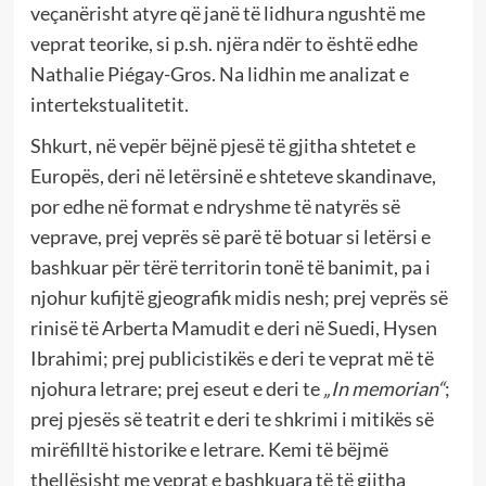
veçanërisht atyre që janë të lidhura ngushtë me
veprat teorike, si p.sh. njëra ndër to është edhe
Nathalie Piégay-Gros. Na lidhin me analizat e
intertekstualitetit.
Shkurt, në vepër bëjnë pjesë të gjitha shtetet e
Europës, deri në letërsinë e shteteve skandinave,
por edhe në format e ndryshme të natyrës së
veprave, prej veprës së parë të botuar si letërsi e
bashkuar për tërë territorin tonë të banimit, pa i
njohur kufijtë gjeografik midis nesh; prej veprës së
rinisë të Arberta Mamudit e deri në Suedi, Hysen
Ibrahimi; prej publicistikës e deri te veprat më të
njohura letrare; prej eseut e deri te
„In memorian“
;
prej pjesës së teatrit e deri te shkrimi i mitikës së
mirëfilltë historike e letrare. Kemi të bëjmë
thellësisht me veprat e bashkuara të të gjitha