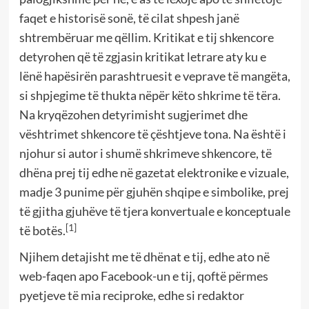
faqet e historisë sonë, të cilat shpesh janë
shtrembëruar me qëllim. Kritikat e tij shkencore
detyrohen që të zgjasin kritikat letrare aty ku e
lënë hapësirën parashtruesit e veprave të mangëta,
si shpjegime të thukta nëpër këto shkrime të tëra.
Na kryqëzohen detyrimisht sugjerimet dhe
vështrimet shkencore të çështjeve tona. Na është i
njohur si autor i shumë shkrimeve shkencore, të
dhëna prej tij edhe në gazetat elektronike e vizuale,
madje 3 punime për gjuhën shqipe e simbolike, prej
të gjitha gjuhëve të tjera konvertuale e konceptuale
[1]
të botës.
Njihem detajisht me të dhënat e tij, edhe ato në
web-faqen apo Facebook-un e tij, qoftë përmes
pyetjeve të mia reciproke, edhe si redaktor