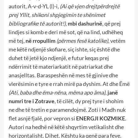
autorit, A-v-d-YL (l)-i,
(Ai që vjen drejtpërdrejtë
prej Yllit, shikoni shpjegimin te shënimet
bibliografike të autorit!)
,
mbi dashurinë
, që prej
lindjes si komb e deri më sot, që na lind, udhëheq
më tej,
në rropullim
(përmes fesë katolike)
, vetëm
me këtë ndjenjë skofiare, siç ishte, siç është dhe
duhet të jetë kjo ndjenjë, e futur keqas prej
ndërrimit të materiarkatit në patriarkat dhe
anasjelltas. Baraspeshën në mes të gjinive dhe
vlerësimin e tyre e rrah mirë pa dyshim. At dhe Ëmë
(Ati, baba dhe ëma-nëna, mëma apo âma)
,
janë
numri tre i Zotrave
, të cilët, dy prej tyre i shohim
ne dhe të tretin e paramendojmë. Zoti i Madh nuk
flet asnjë fjalë, por vepron si
ENERGJI KOZMIKE
.
Autori na hedhë në këtë shqyrtim vetikalisht dhe
horizontalisht. Dihet. Kështu ka qenë para feve.