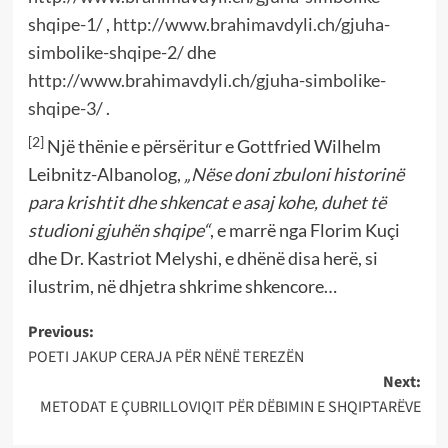
shqipe-1/
,
http://www.brahimavdyli.ch/gjuha-
simbolike-shqipe-2/
dhe
http://www.brahimavdyli.ch/gjuha-simbolike-
shqipe-3/
.
[2]
Një thënie e përsëritur e Gottfried Wilhelm
Leibnitz-Albanolog,
„Nëse doni zbuloni historinë
para krishtit dhe shkencat e asaj kohe, duhet të
studioni gjuhën shqipe“
, e marrë nga Florim Kuçi
dhe Dr. Kastriot Melyshi, e dhënë disa herë, si
ilustrim, në dhjetra shkrime shkencore…
Post
Previous:
POETI JAKUP CERAJA PËR NËNË TEREZËN
navigation
Next:
METODAT E ÇUBRILLOVIQIT PËR DËBIMIN E SHQIPTARËVE