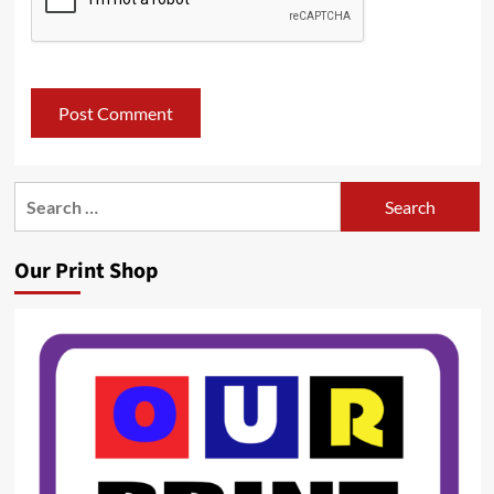
Search
for:
Our Print Shop