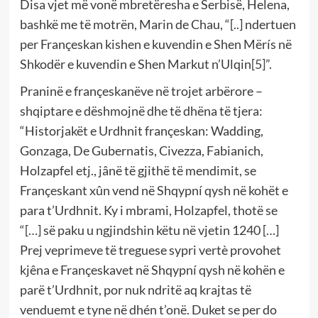
Disa vjet më vonë mbretëresha e Serbisë, Helena,
bashkë me të motrën, Marin de Chau, “[..] ndertuen
per Françeskan kishen e kuvendin e Shen Mërís në
Shkodër e kuvendin e Shen Markut n’Ulqin
[5]
”.
Praninë e françeskanëve në trojet arbërore –
shqiptare e dëshmojnë dhe të dhëna të tjera:
“Historjakët e Urdhnit françeskan: Wadding,
Gonzaga, De Gubernatis, Civezza, Fabianich,
Holzapfel etj., jânë të gjithë të mendimit, se
Françeskant xûn vend në Shqypní qysh në kohët e
para t’Urdhnit. Ky i mbrami, Holzapfel, thotë se
“[…] së paku u ngjindshin këtu në vjetin 1240 […]
Prej veprimeve të treguese sypri vertè provohet
kjêna e Françeskavet në Shqypní qysh në kohën e
parë t’Urdhnit, por nuk ndritë aq krajtas të
venduemt e tyne në dhén t’onë. Duket se per do