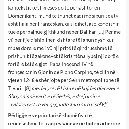
kontekstit të shkresës do të perjashtohen
Domenikant, mund të thuhet gadi me siguri se aty
âsht fjala per Françeskan, qi si dihet, aso kohe ishin
tue e perpajnue gjithkund neper Ballkan […] Per me
vû per fije dishiplinen kishtare të lanun qysh kur
mbas dore, e me i vû nji pritë të qindrueshme të
prishunit të zakonevet të krishtêna lypej nji dorë e
fortë, e këtê e gjeti Papa Inoçenci IV në
françeskanin Gjonin de Plano Carpino, të cilin në
vjeten 1248 e shênjojte per Selín metropolitane të
Tivarit;
[8]
me detyrë të kishte në kujdes djeçezet e
Shqypnís së verit e të Serbís, e drejtimin e
sivllazenvet të vet qi gjindeshin n’ato vise
[9]
”.
Përligjje e veprimtarisë shumëfish të
rëndësishme të françeskanëve në botën arbërore