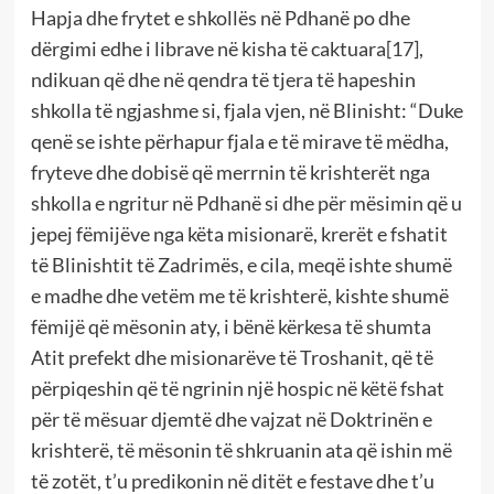
Hapja dhe frytet e shkollës në Pdhanë po dhe
dërgimi edhe i librave në kisha të caktuara
[17]
,
ndikuan që dhe në qendra të tjera të hapeshin
shkolla të ngjashme si, fjala vjen, në Blinisht: “Duke
qenë se ishte përhapur fjala e të mirave të mëdha,
fryteve dhe dobisë që merrnin të krishterët nga
shkolla e ngritur në Pdhanë si dhe për mësimin që u
jepej fëmijëve nga këta misionarë, krerët e fshatit
të Blinishtit të Zadrimës, e cila, meqë ishte shumë
e madhe dhe vetëm me të krishterë, kishte shumë
fëmijë që mësonin aty, i bënë kërkesa të shumta
Atit prefekt dhe misionarëve të Troshanit, që të
përpiqeshin që të ngrinin një hospic në këtë fshat
për të mësuar djemtë dhe vajzat në Doktrinën e
krishterë, të mësonin të shkruanin ata që ishin më
të zotët, t’u predikonin në ditët e festave dhe t’u