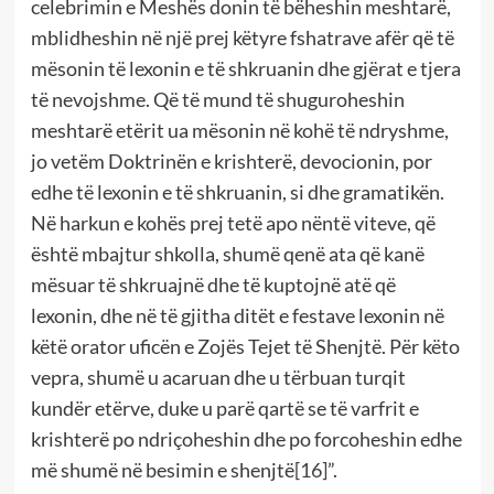
celebrimin e Meshës donin të bëheshin meshtarë,
mblidheshin në një prej këtyre fshatrave afër që të
mësonin të lexonin e të shkruanin dhe gjërat e tjera
të nevojshme. Që të mund të shuguroheshin
meshtarë etërit ua mësonin në kohë të ndryshme,
jo vetëm Doktrinën e krishterë, devocionin, por
edhe të lexonin e të shkruanin, si dhe gramatikën.
Në harkun e kohës prej tetë apo nëntë viteve, që
është mbajtur shkolla, shumë qenë ata që kanë
mësuar të shkruajnë dhe të kuptojnë atë që
lexonin, dhe në të gjitha ditët e festave lexonin në
këtë orator uficën e Zojës Tejet të Shenjtë. Për këto
vepra, shumë u acaruan dhe u tërbuan turqit
kundër etërve, duke u parë qartë se të varfrit e
krishterë po ndriçoheshin dhe po forcoheshin edhe
më shumë në besimin e shenjtë
[16]
”.