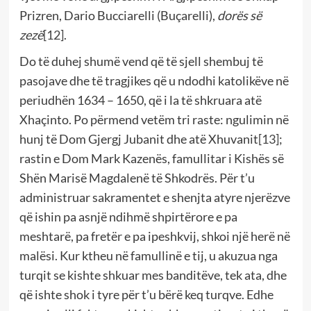
Prizren, Dario Bucciarelli (Buçarelli),
dorës së
zezë
[12]
.
Do të duhej shumë vend që të sjell shembuj të
pasojave dhe të tragjikes që u ndodhi katolikëve në
periudhën 1634 – 1650, që i la të shkruara atë
Xhaçinto. Po përmend vetëm tri raste: ngulimin në
hunj të Dom Gjergj Jubanit dhe atë Xhuvanit
[13]
;
rastin e Dom Mark Kazenës, famullitar i Kishës së
Shën Marisë Magdalenë të Shkodrës. Për t’u
administruar sakramentet e shenjta atyre njerëzve
që ishin pa asnjë ndihmë shpirtërore e pa
meshtarë, pa fretër e pa ipeshkvij, shkoi një herë në
malësi. Kur ktheu në famullinë e tij, u akuzua nga
turqit se kishte shkuar mes banditëve, tek ata, dhe
që ishte shok i tyre për t’u bërë keq turqve. Edhe