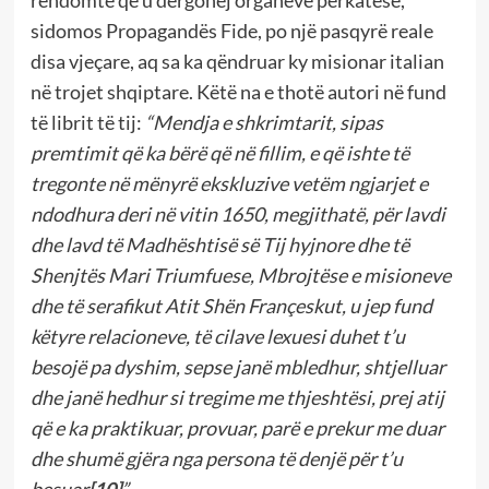
rëndomtë që u dërgohej organeve përkatëse,
sidomos Propagandës Fide, po një pasqyrë reale
disa vjeçare, aq sa ka qëndruar ky misionar italian
në trojet shqiptare. Këtë na e thotë autori në fund
të librit të tij:
“Mendja e shkrimtarit, sipas
premtimit që ka bërë që në fillim, e që ishte të
tregonte në mënyrë ekskluzive vetëm ngjarjet e
ndodhura deri në vitin 1650, megjithatë, për lavdi
dhe lavd të Madhështisë së Tij hyjnore dhe të
Shenjtës Mari Triumfuese, Mbrojtëse e misioneve
dhe të serafikut Atit Shën Françeskut, u jep fund
këtyre relacioneve, të cilave lexuesi duhet t’u
besojë pa dyshim, sepse janë mbledhur, shtjelluar
dhe janë hedhur si tregime me thjeshtësi, prej atij
që e ka praktikuar, provuar, parë e prekur me duar
dhe shumë gjëra nga persona të denjë për t’u