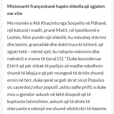
Misionarët françeskanë hapën shkolla që zgjaten
me vite
Me nismën e Atë Xhaçinto nga Sospello në Pdhanë,
një katund i madh, pranë Matit, në Ipeshkvinë e
Lezhës, filloi punën një shkollë, ku mësohej shkrimi
dhe leximi, gramatikë dhe doktrina e krishterë, që
zgjati tetë – nëntë vjet, ku ndiqnin mësimin dhe
nxënësit e viseve të tjera
[15]
: “Duke konsideruar
Etërit që për shkak të padijes së madhe ndodhnin
shumë të këqija e që për mungesë të dritës shumë
ecnin në terr, duke qenë se gati
(
erat sicut Populus
sic sacerdos
)
sikur populli, ashtu edhe prifti,
e duke
mos u gjendur askush në këtë dioqezë që të
kuptonte latinishten, askush që të dinte të
shkruante e ndonjë me shumë vështirësi të lexonte,