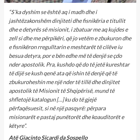
“S’ka dyshim se është aq i madh dhe i
jashtëzakonshëm dinjiteti dhe fisnikëria e titullit
dhe e detyrës së misionit, i zbatuar me aq kujdes e
zell si dhe me përpikëri, që jo vetëm e zbukuron dhe
e fisnikëron rregulltarin e meshtarët të cilëve iu
besua detyra, por e bën edhe më të denjë se çdo
nder apostolik. Pra, kushdo që do të jetë kureshtar
të dijë se kush qenë ata që ishin të denjë që të
zbukuroheshin me një nder të tillë dhe dinjitet
apostolik të Misionit të Shqipërisë, mund të
shfletojë katalogun […] ku do të gjejë
përfaqësuesit, si në një pasqyrë: përpara
misionarët e pastaj punëtorët dhe koauditorët e
këtyre”.
Atë Giacinto Sicardi da Sospello