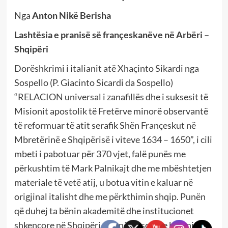
Nga
Anton Nikë Berisha
Lashtësia e pranisë së françeskanëve në Arbëri –
Shqipëri
Dorëshkrimi i italianit atë Xhaçinto Sikardi nga
Sospello (P. Giacinto Sicardi da Sospello)
“RELACION universal i zanafillës dhe i suksesit të
Misionit apostolik të Fretërve minorë observantë
të reformuar të atit serafik Shën Françeskut në
Mbretërinë e Shqipërisë i viteve 1634 – 1650”, i cili
mbeti i pabotuar për 370 vjet, falë punës me
përkushtim të Mark Palnikajt dhe me mbështetjen
materiale të vetë atij, u botua vitin e kaluar në
origjinal italisht dhe me përkthimin shqip. Punën
që duhej ta bënin akademitë dhe institucionet
shkencore në Shqipëri dhe në Kosovë, e bëri një