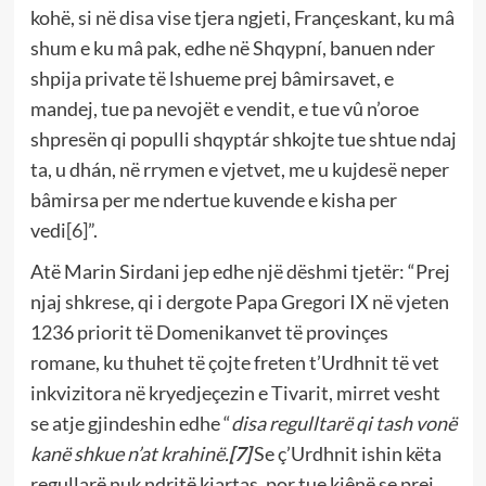
kohë, si në disa vise tjera ngjeti, Françeskant, ku mâ
shum e ku mâ pak, edhe në Shqypní, banuen nder
shpija private të lshueme prej bâmirsavet, e
mandej, tue pa nevojët e vendit, e tue vû n’oroe
shpresën qi populli shqyptár shkojte tue shtue ndaj
ta, u dhán, në rrymen e vjetvet, me u kujdesë neper
bâmirsa per me ndertue kuvende e kisha per
vedi
[6]
”.
Atë Marin Sirdani jep edhe një dëshmi tjetër: “Prej
njaj shkrese, qi i dergote Papa Gregori IX në vjeten
1236 priorit të Domenikanvet të provinçes
romane, ku thuhet të çojte freten t’Urdhnit të vet
inkvizitora në kryedjeçezin e Tivarit, mirret vesht
se atje gjindeshin edhe “
disa regulltarë qi tash vonë
kanë shkue n’at krahinë.
[7]
Se ç’Urdhnit ishin këta
regullarë nuk ndritë kjartas, por tue kjênë se prej