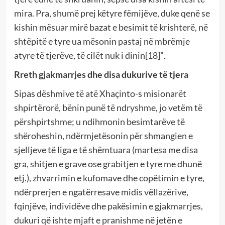
mira. Pra, shumë prej këtyre fëmijëve, duke qenë se
kishin mësuar mirë bazat e besimit të krishterë, në
shtëpitë e tyre ua mësonin pastaj në mbrëmje
atyre të tjerëve, të cilët nuk i dinin
[18]
”
.
Rreth gjakmarrjes dhe disa dukurive të tjera
Sipas dëshmive të atë Xhaçinto-s misionarët
shpirtërorë, bënin punë të ndryshme, jo vetëm të
përshpirtshme; u ndihmonin besimtarëve të
shëroheshin, ndërmjetësonin për shmangien e
sjelljeve të liga e të shëmtuara (martesa me disa
gra, shitjen e grave ose grabitjen e tyre me dhunë
etj.), zhvarrimin e kufomave dhe copëtimin e tyre,
ndërprerjen e ngatërresave midis vëllazërive,
fqinjëve, individëve dhe pakësimin e gjakmarrjes,
dukuri që ishte mjaft e pranishme në jetën e