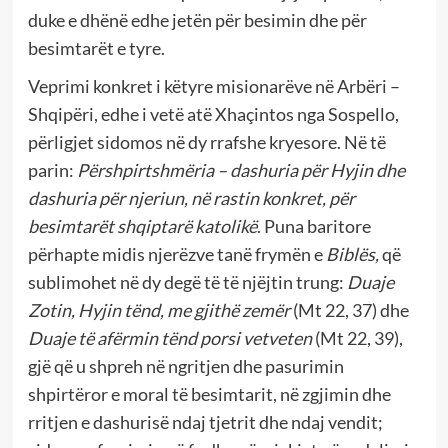
duke e dhënë edhe jetën për besimin dhe për
besimtarët e tyre.
Veprimi konkret i këtyre misionarëve në Arbëri –
Shqipëri, edhe i vetë atë Xhaçintos nga Sospello,
përligjet sidomos në dy rrafshe kryesore. Në të
parin:
Përshpirtshmëria –
dashuria për Hyjin dhe
dashuria për njeriun, në rastin konkret, për
besimtarët shqiptarë katolikë
. Puna baritore
përhapte midis njerëzve tanë frymën e
Biblës,
që
sublimohet në dy degë të të njëjtin trung:
Duaje
Zotin, Hyjin tënd, me gjithë zemër
(Mt 22, 37) dhe
Duaje të afërmin tënd porsi vetveten
(Mt 22, 39),
gjë që u shpreh në ngritjen dhe pasurimin
shpirtëror e moral të besimtarit, në zgjimin dhe
rritjen e dashurisë ndaj tjetrit dhe ndaj vendit;