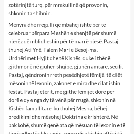
zotërinjtë turq, për mrekullinë që provonin,
shkonin ta shihnin.
Mënyra dhe rregulli që mbahej ishte për të
celebruar përpara Meshën e shenjtë për shumë
njerëz që mblidheshin për të marrë pjesë. Pastaj
thuhej Ati Ynë, Falem Mari e Besoj-ma,
Urdhërimet Hyjit dhe të Kishës, duke i thënë
gjithmonë në gjuhën shqipe, gjuhën amtare, secili.
Pastaj, qëndronin rreth pesëdhjetë fëmijë, të cilët
mësonin të lexonin, zakonet e mira dhe cilat ishin
festat. Pastaj etërit, me gjithë fëmijët dorë për
dorë e dy e nga dy të vënë për rrugë, shkonin në
Kishën famullitare, ku thuhej Mesha, bëhej
predikimi dhe mësohej Doktrina e krishterë. Në
pak kohë, shumë qenë ata që mësuan të lexonin e të
tjerë edhe të shkruanin, sepse disa kishin aftësi të