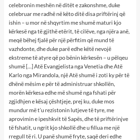
celebronin meshën në ditët e zakonshme, duke
celebruar me radhë në këto ditë disa priftërinj që
ishin – u mor në shqyrtim me shumë maturi kjo
kërkesë nga të gjithë etërit, të cilëve, nga njëra anë,
meqë bëhej fjalë për një përfitim që mund të
vazhdonte, dhe duke parë edhe këtë nevojë
ekstreme të atyre që po bënin kërkesën – u pëlqeu
shumë […] Atë Evangjelista nga Venetia dhe Atë
Karlo nga Mirandola, një Atë shumë i zoti ky për të
dhënë mësim e për të administruar shkollën,
morën kërkesa edhe më shumë nga fshati për
zgjidhjen e kësaj çështjeje, prej ku, duke mos
mundur më t’u rezistonin lutjeve të tyre, me
aprovimin e ipeshkvit të Sapës, dhe të priftërinjve
të fshatit, u ngrit kjo shkollë dhe u fillua me një
rregull të ri. U panë shumë fryte, saqë deri edhe