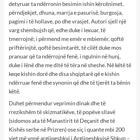
detyruar ta ndërronin besimin ishin kërcënimet,
përndjekjet, dhuna, marrja e pasurisë, burgosja,
pagimi i të hollave, po dhe vrasjet. Autori sjell një
varg shembujsh që, edhe duke i lexuar, të
tmerrojnë; i përmend me emër e mbiemër, qoftë
priftërinjtë, qoftë besimtarët, të cilët duke mos
pranuar që ta ndërrojnë fenë, i ngulnin në hunj,
duke i lënë dhe me ditë të tëra në sheshe. Në këtë të
keqe kishin dorë dhe disa shqiptarë që e kishin
ndërruar fenë dhe synonin që dhe të tjerët ta bënin
këtë.
Duhet përmendur veprimin dinak dhe të
rrezikshëm të skizmatikëve, të popëve sllavë
(sidomos ata të Manastirit të Deçanit dhe të
Kishës serbe në Prizren) ose siç i quante mbi 200
vjet më vonë argjipeshkvi i Argjipeshkvisë Shkup –