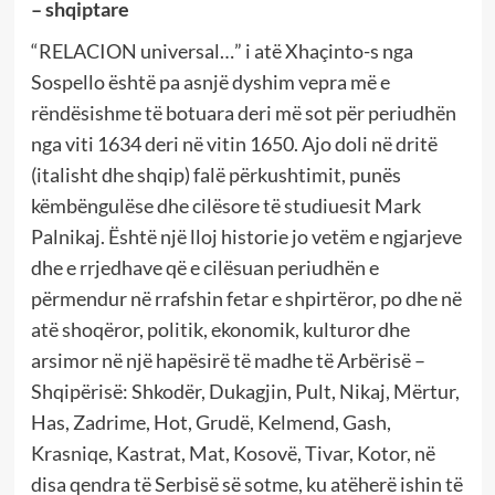
– shqiptare
“RELACION universal…” i atë Xhaçinto-s nga
Sospello është pa asnjë dyshim vepra më e
rëndësishme të botuara deri më sot për periudhën
nga viti 1634 deri në vitin 1650. Ajo doli në dritë
(italisht dhe shqip) falë përkushtimit, punës
këmbëngulëse dhe cilësore të studiuesit Mark
Palnikaj. Është një lloj historie jo vetëm e ngjarjeve
dhe e rrjedhave që e cilësuan periudhën e
përmendur në rrafshin fetar e shpirtëror, po dhe në
atë shoqëror, politik, ekonomik, kulturor dhe
arsimor në një hapësirë të madhe të Arbërisë –
Shqipërisë: Shkodër, Dukagjin, Pult, Nikaj, Mërtur,
Has, Zadrime, Hot, Grudë, Kelmend, Gash,
Krasniqe, Kastrat, Mat, Kosovë, Tivar, Kotor, në
disa qendra të Serbisë së sotme, ku atëherë ishin të