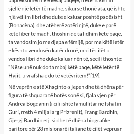
paprekshmërinë e kësaj paqeje, fretërit kishin
sjellë një letër të madhe, sikurse thonë ata, që ishte
një vëllim libri dhe duke e kaluar poshtë paqësisht
(Bonacèna), dhe atëherë zotërinjtë, duke e parë
këtë libër të madh, thoshin që ta lidhim këtë paqe,
ta vendosim jo me djepa e fëmijë, por me këtë letër
e kështu vendosën katër drurë, mbi të cilët u
vendos libri dhe duke kaluar nën të, secili thoshte:
“Nëse unë nuk do ta mbaj këtë paqe, këtë letër të
Hyjit, u vrafsha e do të vetëvritem!”
[19]
.
Në veprën e atë Xhaçinto-s jepen dhe të dhëna për
figura të shquara të botës sonë si, fjala vjen për
Andrea Bogdanin (i cili ishte famullitar në fshatin
Guri, rreth 4 milja larg Prizrenit), Frang Bardhin,
Gjergj Bardhin etj. si dhe të dhëna biografike
baritore për 28 misionarë italianë të cilët vepruan