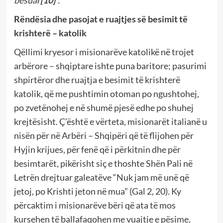
besuar
[10]
”.
Rëndësia dhe pasojat e ruajtjes së besimit të
krishterë – katolik
Qëllimi kryesor i misionarëve katolikë në trojet
arbërore – shqiptare ishte puna baritore; pasurimi
shpirtëror dhe ruajtja e besimit të krishterë
katolik, që me pushtimin otoman po ngushtohej,
po zvetënohej e në shumë pjesë edhe po shuhej
krejtësisht. Ç’është e vërteta, misionarët italianë u
nisën për në Arbëri – Shqipëri që të flijohen për
Hyjin krijues, për fenë që i përkitnin dhe për
besimtarët, pikërisht siç e thoshte Shën Pali në
Letrën drejtuar galeatëve “Nuk jam më unë që
jetoj, po Krishti jeton në mua” (Gal 2, 20). Ky
përcaktim i misionarëve bëri që ata të mos
kursehen të ballafaqohen me vuajtje e pësime,