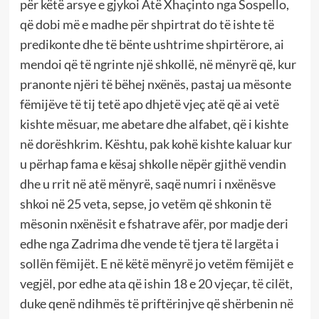
për këtë arsye e gjykoi Atë Xhaçinto nga Sospello,
që dobi më e madhe për shpirtrat do të ishte të
predikonte dhe të bënte ushtrime shpirtërore, ai
mendoi që të ngrinte një shkollë, në mënyrë që, kur
pranonte njëri të bëhej nxënës, pastaj ua mësonte
fëmijëve të tij tetë apo dhjetë vjeç atë që ai vetë
kishte mësuar, me abetare dhe alfabet, që i kishte
në dorëshkrim. Kështu, pak kohë kishte kaluar kur
u përhap fama e kësaj shkolle nëpër gjithë vendin
dhe u rrit në atë mënyrë, saqë numri i nxënësve
shkoi në 25 veta, sepse, jo vetëm që shkonin të
mësonin nxënësit e fshatrave afër, por madje deri
edhe nga Zadrima dhe vende të tjera të largëta i
sollën fëmijët. E në këtë mënyrë jo vetëm fëmijët e
vegjël, por edhe ata që ishin 18 e 20 vjeçar, të cilët,
duke qenë ndihmës të priftërinjve që shërbenin në