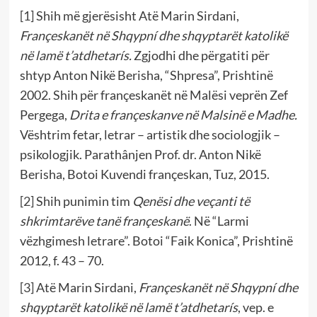
[1]
Shih më gjerësisht Atë Marin Sirdani,
Françeskanët në Shqypní dhe shqyptarët katolikë
në lamë t’atdhetarís.
Zgjodhi dhe përgatiti për
shtyp Anton Nikë Berisha, “Shpresa”, Prishtinë
2002. Shih për françeskanët në Malësi veprën Zef
Pergega,
Drita e françeskanve në Malsinë e Madhe.
Vështrim fetar, letrar – artistik dhe sociologjik –
psikologjik. Parathânjen Prof. dr. Anton Nikë
Berisha, Botoi Kuvendi françeskan, Tuz, 2015.
[2]
Shih punimin tim
Qenësi dhe veçanti të
shkrimtarëve tanë françeskanë
. Në “Larmi
vëzhgimesh letrare”. Botoi “Faik Konica”, Prishtinë
2012, f. 43 – 70.
[3]
Atë Marin Sirdani,
Françeskanët në Shqypní dhe
shqyptarët katolikë në lamë t’atdhetarís
, vep. e