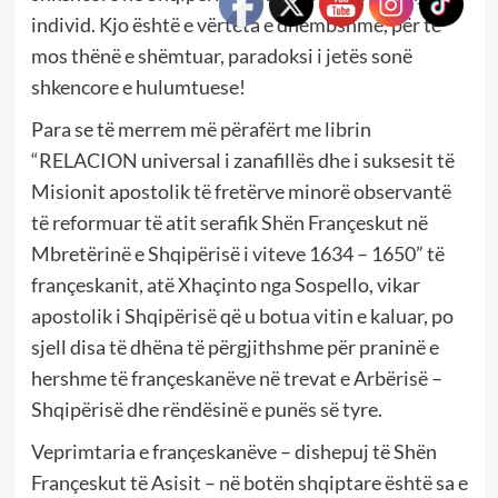
individ. Kjo është e vërteta e dhembshme, për të
mos thënë e shëmtuar, paradoksi i jetës sonë
shkencore e hulumtuese!
Para se të merrem më përafërt me librin
“RELACION universal i zanafillës dhe i suksesit të
Misionit apostolik të fretërve minorë observantë
të reformuar të atit serafik Shën Françeskut në
Mbretërinë e Shqipërisë i viteve 1634 – 1650” të
françeskanit, atë Xhaçinto nga Sospello, vikar
apostolik i Shqipërisë që u botua vitin e kaluar, po
sjell disa të dhëna të përgjithshme për praninë e
hershme të françeskanëve në trevat e Arbërisë –
Shqipërisë dhe rëndësinë e punës së tyre.
Veprimtaria e françeskanëve – dishepuj të Shën
Françeskut të Asisit – në botën shqiptare është sa e