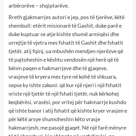
arbërorëve – shqiptarëve.
Rreth gjakmarrjes autori e jep, pos të tjerëve, këtë
shembull: etërit misionarë të Gashit, duke parë e
duke kuptuar se atje kishte shumë armiqësi dhe
urrejtje të vjetra mes fshatit të Gashit dhe fshatit
tjetër, atij fqinj, ua mbushën mendjen njerëzve që
të pajtoheshin e kështu vendosën një herë që të
bënin paqen e hakmarrjeve dhe të gjaqeve,
vrasjeve të kryera mes tyre në kohë të shkuara,
sepse ky ishte zakoni: që kur një njeri i një fshatit
vriste një tjetër të një fshati tjetër, nuk kërkohej
keqbërësi, vrasësi, por vritej për hakmarrje kushdo
që ishte banor i atij fshatit që kishte kryer vrasjen e
për këtë arsye shumoheshin këto vrasje
hakmarrjesh, me pasojë gjaqet. Në një farë mënyre