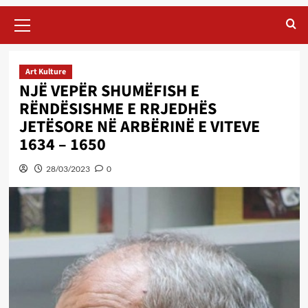
Primary
Menu
Art Kulture
NJË VEPËR SHUMËFISH E
RËNDËSISHME E RRJEDHËS
JETËSORE NË ARBËRINË E VITEVE
1634 – 1650
28/03/2023
0