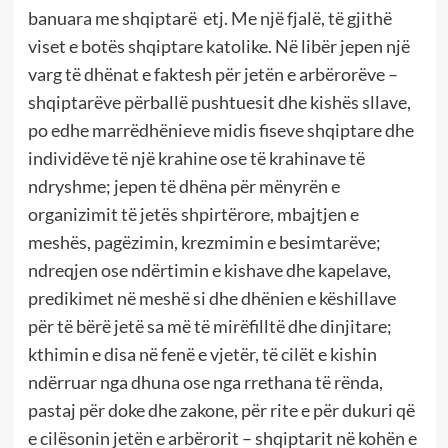
banuara me shqiptarë etj. Me një fjalë, të gjithë
viset e botës shqiptare katolike. Në libër jepen një
varg të dhënat e faktesh për jetën e arbërorëve –
shqiptarëve përballë pushtuesit dhe kishës sllave,
po edhe marrëdhënieve midis fiseve shqiptare dhe
individëve të një krahine ose të krahinave të
ndryshme; jepen të dhëna për mënyrën e
organizimit të jetës shpirtërore, mbajtjen e
meshës, pagëzimin, krezmimin e besimtarëve;
ndreqjen ose ndërtimin e kishave dhe kapelave,
predikimet në meshë si dhe dhënien e këshillave
për të bërë jetë sa më të mirëfilltë dhe dinjitare;
kthimin e disa në fenë e vjetër, të cilët e kishin
ndërruar nga dhuna ose nga rrethana të rënda,
pastaj për doke dhe zakone, për rite e për dukuri që
e cilësonin jetën e arbërorit – shqiptarit në kohën e