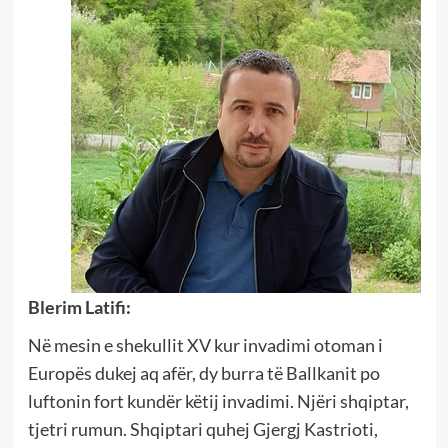
Blerim Latifi:
Në mesin e shekullit XV kur invadimi otoman i
Europës dukej aq afër, dy burra të Ballkanit po
luftonin fort kundër këtij invadimi. Njëri shqiptar,
tjetri rumun. Shqiptari quhej Gjergj Kastrioti,