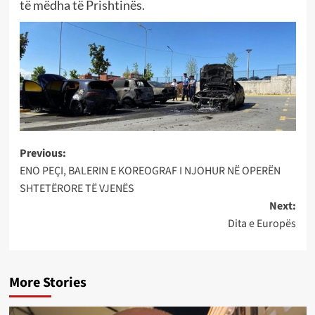
të mëdha të Prishtinës.
Post
Previous:
ENO PEÇI, BALERIN E KOREOGRAF I NJOHUR NË OPERËN
navigation
SHTETËRORE TË VJENËS
Next:
Dita e Europës
More Stories