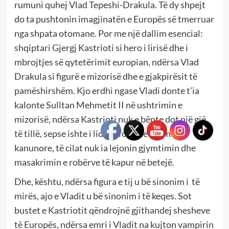
rumuni quhej Vlad Tepeshi-Drakula. Të dy shpejt
do ta pushtonin imagjinatën e Europës së tmerruar
nga shpata otomane. Por me një dallim esencial:
shqiptari Gjergj Kastrioti si hero i lirisë dhe i
mbrojtjes së qytetërimit europian, ndërsa Vlad
Drakula si figurë e mizorisë dhe e gjakpirësit të
pamëshirshëm. Kjo erdhi ngase Vladi donte t’ia
kalonte Sulltan Mehmetit II në ushtrimin e
mizorisë, ndërsa Kastrioti nuk e bënte dot një gjë
të tillë, sepse ishte i lidhur fort me normat
kanunore, të cilat nuk ia lejonin gjymtimin dhe
masakrimin e robërve të kapur në betejë.
Dhe, kështu, ndërsa figura e tij u bë sinonim i të
mirës, ajo e Vladit u bë sinonim i të keqes. Sot
bustet e Kastriotit qëndrojnë gjithandej shesheve
të Europës, ndërsa emri i Vladit na kujton vampirin