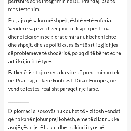
përfshirë edhe integrimin në BE. Prandaj, pse të
mos festonim.
Por, ajo që kalon më shpejt, është vetë euforia.
Vendin e saj e zë zhgënjimi, i cili vjen për të na
dhënë leksionin se gjërat e mira nuk bëhen lehtë
dhe shpejt, dhe se politika, sa është art i zgjidhjes
së problemeve të shoqërisë, po aq di të bëhet edhe
art i krijimit të tyre.
Fatkeqësisht kjo e dyta ka vite që predominon tek
ne. Prandaj, në këtë kontekst, Dita e Europës, në
vend të festës, realisht paraqet një farsë.
__________
Diplomaci e Kosovës nuk quhet të vizitosh vendet
që na kanë njohur prej kohësh, e me të cilat nuk ke
asnjë çështje të hapur dhe ndikimi i tyre në