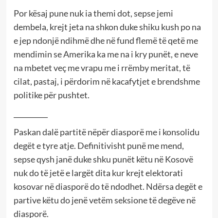
Por kësaj pune nuk ia themi dot, sepse jemi
dembela, krejt jeta na shkon duke shiku kush po na
e jep ndonjë ndihmë dhe në fund flemë të qetë me
mendimin se Amerika ka me na i kry punët, e neve
na mbetet veç me vrapu me i rrëmby meritat, të
cilat, pastaj, i përdorim në kacafytjet e brendshme
politike për pushtet.
__________
Paskan dalë partitë nëpër diasporë me i konsolidu
degët e tyre atje. Definitivisht punë me mend,
sepse qysh janë duke shku punët këtu në Kosovë
nuk do të jetë e largët dita kur krejt elektorati
kosovar në diasporë do të ndodhet. Ndërsa degët e
partive këtu do jenë vetëm seksione të degëve në
diasporë.