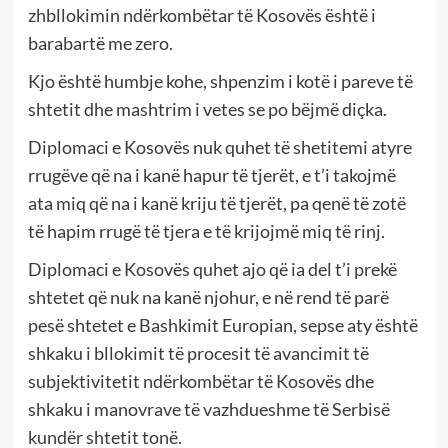
zhbllokimin ndërkombëtar të Kosovës është i
barabartë me zero.
Kjo është humbje kohe, shpenzim i kotë i pareve të
shtetit dhe mashtrim i vetes se po bëjmë diçka.
Diplomaci e Kosovës nuk quhet të shetitemi atyre
rrugëve që na i kanë hapur të tjerët, e t’i takojmë
ata miq që na i kanë kriju të tjerët, pa qenë të zotë
të hapim rrugë të tjera e të krijojmë miq të rinj.
Diplomaci e Kosovës quhet ajo që ia del t’i prekë
shtetet që nuk na kanë njohur, e në rend të parë
pesë shtetet e Bashkimit Europian, sepse aty është
shkaku i bllokimit të procesit të avancimit të
subjektivitetit ndërkombëtar të Kosovës dhe
shkaku i manovrave të vazhdueshme të Serbisë
kundër shtetit tonë.