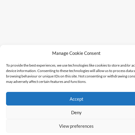
Manage Cookie Consent
To provide the best experiences, we use technologies like cookies to store and/or a
device information. Consenting to these technologies will allow us to process data 
browsing behaviour or unique IDs on this site. Not consenting or withdrawing cons
may adversely affect certain features and functions.
Accept
Deny
View preferences