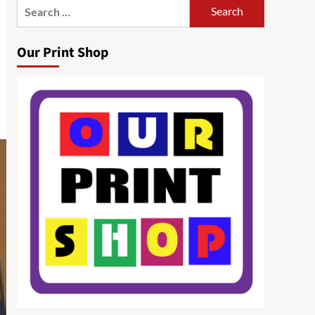
Search
for:
Our Print Shop