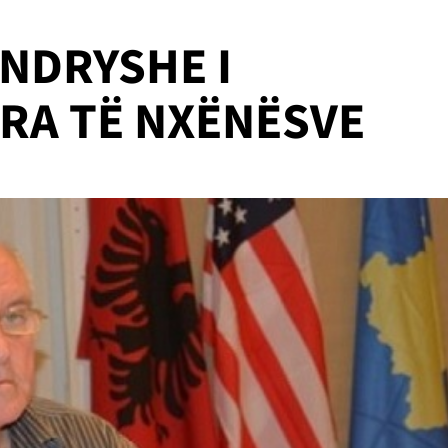
NDRYSHE I
BRA TË NXËNËSVE