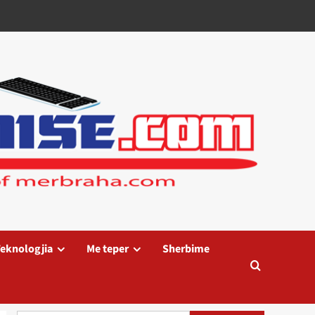
eknologjia
Me teper
Sherbime