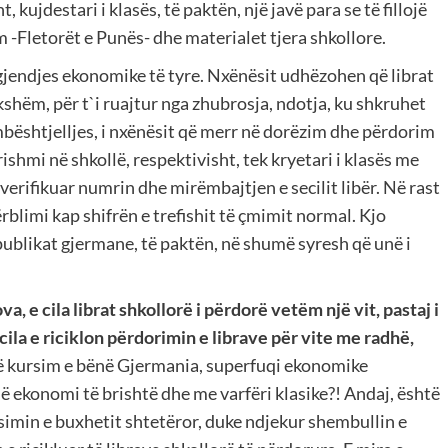
, kujdestari i klasës, të paktën, një javë para se të fillojë
m -Fletorët e Punës- dhe materialet tjera shkollore.
 gjendjes ekonomike të tyre. Nxënësit udhëzohen që librat
shëm, për t`i ruajtur nga zhubrosja, ndotja, ku shkruhet
 mbështjelljes, i nxënësit që merr në dorëzim dhe përdorim
ërishmi në shkollë, respektivisht, tek kryetari i klasës me
 verifikuar numrin dhe mirëmbajtjen e secilit libër. Në rast
blimi kap shifrën e trefishit të çmimit normal. Kjo
ublikat gjermane, të paktën, në shumë syresh që unë i
, e cila librat shkollorë i përdorë vetëm një vit, pastaj i
ila e riciklon përdorimin e librave për vite me radhë,
ë kursim e bënë Gjermania, superfuqi ekonomike
ë ekonomi të brishtë dhe me varfëri klasike?! Andaj, është
min e buxhetit shtetëror, duke ndjekur shembullin e