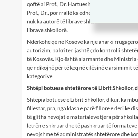
qoftë ai Prof., Dr. Hartuesit e librave shkollor
Prof., Dr., por rrallë ka edhe ndonjë ndihmës m
nuk ka autorë të librave shkollorë të pa licencu
librave shkollorë.
Ndërkohë që në Kosovë ka një anarki rrugaçërore
autorizim, pa kriter, jashtë çdo kontrolli shtetër
të Kosovës. Kjo është alarmante dhe Ministria e
që ndikojnë për të keq në cilësinë e arsimimit të
kategorive.
Shtëpi botuese shtetërore të Librit Shkollor,
Shtëpia botuese e Librit Shkollor, dikur, ka mb
fillestar, pra, nga klasa e parë fillore e deri k
të gjitha nevojat e materialeve tjera për shkolla
letrën e shkruar dhe të pashkruar të formateve
nevojshme të administratës shtetërore dhe kom