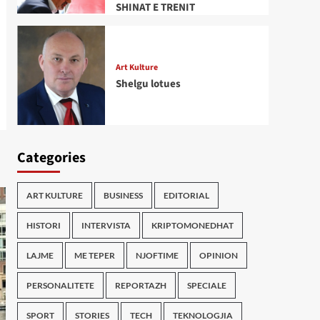
SHINAT E TRENIT
Art Kulture
Shelgu lotues
Categories
ART KULTURE
BUSINESS
EDITORIAL
HISTORI
INTERVISTA
KRIPTOMONEDHAT
LAJME
ME TEPER
NJOFTIME
OPINION
PERSONALITETE
REPORTAZH
SPECIALE
SPORT
STORIES
TECH
TEKNOLOGJIA