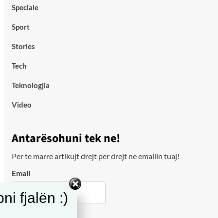
Speciale
Sport
Stories
Tech
Teknologjia
Video
Antarësohuni tek ne!
Per te marre artikujt drejt per drejt ne emailin tuaj!
Email
i fjalën :)
City