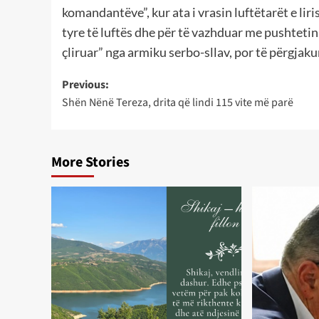
komandantëve”, kur ata i vrasin luftëtarët e lir
tyre të luftës dhe për të vazhduar me pushtetin
çliruar” nga armiku serbo-sllav, por të përgja
Post
Previous:
Shën Nënë Tereza, drita që lindi 115 vite më parë
navigation
More Stories