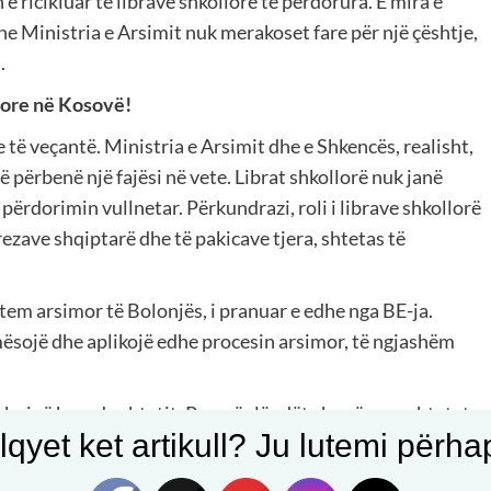
 ricikluar të librave shkollorë të përdorura. E mira e
dhe Ministria e Arsimit nuk merakoset fare për një çështje,
.
llore në Kosovë!
e të veçantë. Ministria e Arsimit dhe e Shkencës, realisht,
 përbenë një fajësi në vete. Librat shkollorë nuk janë
 përdorimin vullnetar. Përkundrazi, roli i librave shkollorë
ezave shqiptarë dhe të pakicave tjera, shtetas të
em arsimor të Bolonjës, i pranuar e edhe nga BE-ja.
mësojë dhe aplikojë edhe procesin arsimor, të ngjashëm
hojnë brenda shtetit. Por, për lëndët shoqërore, shtetet e
qyet ket artikull? Ju lutemi përhapn
në specifikat e tyre, andaj edhe përshtatën librat
adje i çfarëdo natyre qoftë, nuk mund të jetë një njeri,