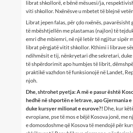
librat shkollorë, e bënë mësuesi/ja, respektivisht
viti shkollor. Nxënësve u mbetet të blejnë vetë
Librat jepen falas, për çdo nxënës, pavarësisht
të mbështjellën me plastamas (najlon) të tejduk
emri dhe mbiemri, në një letër të ngjitur sipër
librat përgjatë vitit shkollor. Kthimi i librave s
ndihmësit e tij, nënkryetari dhe sekretari, duke
të shpërdorimit apo humbjes të librit, dëmshpër
praktikë vazhdon të funksionojë në Landet, Rep
njoh.
Dhe, shtrohet pyetja: A më e pasur është Kosova
hedhë në shportën e letrave, apo Gjermania e c
duke kursyer milionat e eurove?!
Dhe, kur kët
evropiane, pse të mos e bëjë Kosova jonë, me nj
e domosdoshme që Kosova të mendojë për kursi