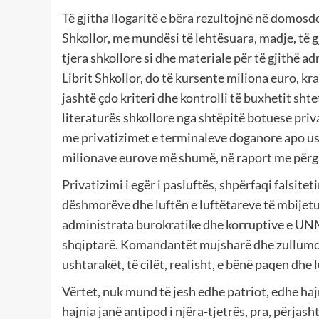
Të gjitha llogaritë e bëra rezultojnë në domosd
Shkollor, me mundësi të lehtësuara, madje, të 
tjera shkollore si dhe materiale për të gjithë 
Librit Shkollor, do të kursente miliona euro, 
jashtë çdo kriteri dhe kontrolli të buxhetit shte
literaturës shkollore nga shtëpitë botuese priv
me privatizimet e terminaleve doganore apo ush
milionave eurove më shumë, në raport me përga
Privatizimi i egër i pasluftës, shpërfaqi falsit
dëshmorëve dhe luftën e luftëtareve të mbijetu
administrata burokratike dhe korruptive e UN
shqiptarë. Komandantët mujsharë dhe zullumqar
ushtarakët, të cilët, realisht, e bënë paqen dhe 
Vërtet, nuk mund të jesh edhe patriot, edhe hajn
hajnia janë antipod i njëra-tjetrës, pra, përjas