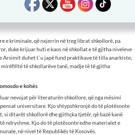
ë janë grup autorësh, zakonisht, tre dhe më shumë titullarë:
agjistër. Në vendet e Evropës të zhvilluar, të emancipuar
ar dhe as vullnetarë, të cilët bëjnë biznes me hartimin e
 e kriminale, që nxjerrin në treg librat shkollorë, pa
or, duke krijuar huti e kaos në shkollat e të gjitha niveleve
 Arsimit duhet t`u japë fund praktikave të tilla anarkiste,
 mirëfilltë të shkollarëve tanë, madje të të gjitha
 domosdo e kohës
uluar nevojat për literaturën shkollore, që nga mësimi
e dispensat universitare. Kjo shtypshkronjë do të plotësonte
t, si ditarët shkollorë dhe gjithçka tjetër, që bazë kanë
 të ndryshme. Kjo do të plotësonte edhe materialet e
unale, në nivel të Republikës të Kosovës.