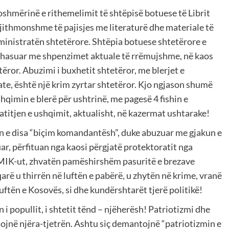
oshmërinë e rithemelimit të shtëpisë botuese të Librit
gjithmonshme të pajisjes me literaturë dhe materiale të
administratën shtetërore. Shtëpia botuese shtetërore e
krahasuar me shpenzimet aktuale të rrëmujshme, në kaos
tëror. Abuzimi i buxhetit shtetëror, me blerjet e
ate, është një krim zyrtar shtetëror. Kjo ngjason shumë
qimin e blerë për ushtrinë, me pagesë 4 fishin e
titjen e ushqimit, aktualisht, në kazermat ushtarake!
etin e disa “biçim komandantësh”, duke abuzuar me gjakun e
ar, përfituan nga kaosi përgjatë protektoratit nga
MIK-ut, zhvatën pamëshirshëm pasuritë e brezave
ë u thirrën në luftën e pabërë, u zhytën në krime, vranë
luftën e Kosovës, si dhe kundërshtarët tjerë politikë!
 i popullit, i shtetit tënd – njëherësh! Patriotizmi dhe
htojnë njëra-tjetrën. Ashtu siç demantojnë “patriotizmin e