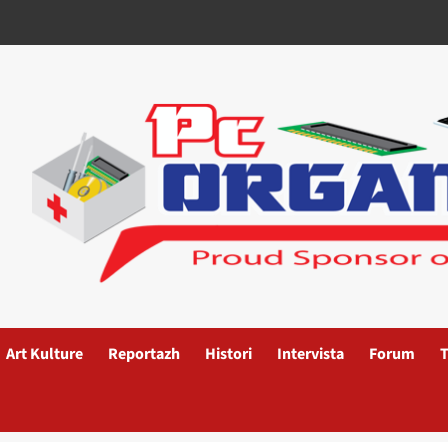
Art Kulture
Reportazh
Histori
Intervista
Forum
T