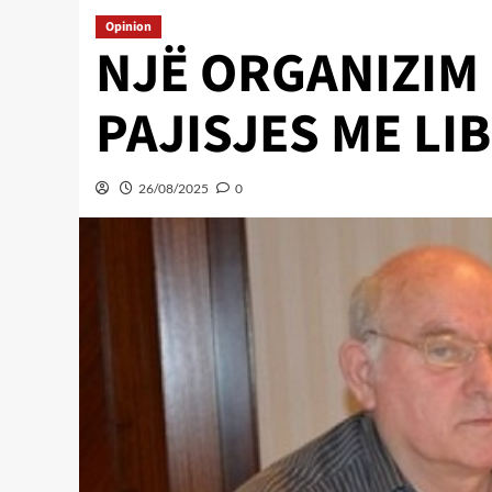
Opinion
NJË ORGANIZIM 
PAJISJES ME LI
26/08/2025
0