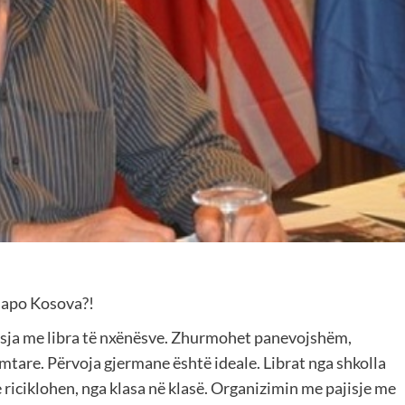
 apo Kosova?!
jisja me libra të nxënësve. Zhurmohet panevojshëm,
mtare. Përvoja gjermane është ideale. Librat nga shkolla
e riciklohen, nga klasa në klasë. Organizimin me pajisje me