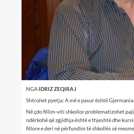
NGA
IDRIZ ZEQIRAJ
Shtrohet pyetja: A më e pasur është Gjermania
Në çdo fillim-viti shkollor problematizohet pa
ndërkohë që zgjidhja është e thjeshtë dhe kursi
fillore e deri në përfundim të shkollës së mesm