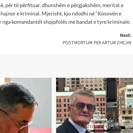
isë, për të përfituar, dhunshëm e përgjakshëm, meritat e
 hajnor e kriminal. Mjerisht, kjo ndodhi në “Kosovën e
kur nga komandantët shqipfolës me bandat e tyre kriminale.
Next:
POSTMORTUM PER ARTUR ZHEJIN