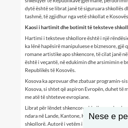
shkëlqyer të Republikave gjermane, përdorimin e
dytë është se librat janë të siguruara shkollës 
tashmë, të zgjidhur nga vetë shkollat e Kosovës
Kaosi i hartimit dhe botimit të teksteve shko
Hartimi i teksteve shkollore është i një rëndësi
ka lënë hapësirë manipuluese e biznesore, gjë që
romane artistike apo shkencore, të cilat janë në
është i veçantë, në edukimin dhe arsimimin e br
Republikës të Kosovës.
Kosova ka aprovuar dhe zbatuar programin-sist
Kosova, si shtet që aspiron Evropën, duhet të 
me atë të shteteve evropiane.
Librat për lëndet shkencore shkollore nuk ndrys
Nese e pel
ndara në Lande, Kantone, Komuna të Evropës, ka
shkollorë. Autorë i vetëm i një libri shkollor, m