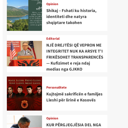
Opinion
Shikaj – Fshati ku historia,
identiteti dhe natyra
shqiptare takohen
Editorial
NJË DREJTËSI QË VEPRON ME
INTEGRITET NUK KA ARSYE T’I
FRIKËSOHET TRANSPARENCËS
— Kufizimet e reja ndaj
medias nga GJKKO
Personalitete
Kujtojmë sakrificën e familjes
Lleshi për lirinë e Kosovës
Opinion
KUR PËRGJEGJËSIA DEL NGA