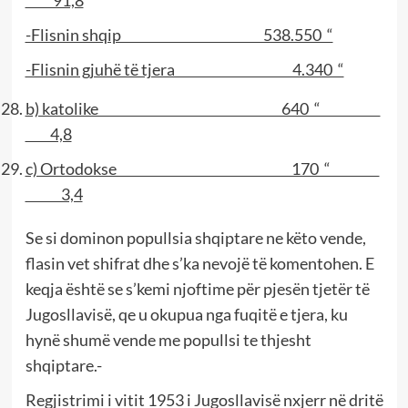
91,8
-Flisnin shqip 538.550 “
-Flisnin gjuhë të tjera 4.340 “
b) katolike 640 “
4,8
c) Ortodokse 170 “
3,4
Se si dominon popullsia shqiptare ne këto vende,
flasin vet shifrat dhe s’ka nevojë të komentohen. E
keqja është se s’kemi njoftime për pjesën tjetër të
Jugosllavisë, qe u okupua nga fuqitë e tjera, ku
hynë shumë vende me popullsi te thjesht
shqiptare.-
Regjistrimi i vitit 1953 i Jugosllavisë nxjerr në dritë