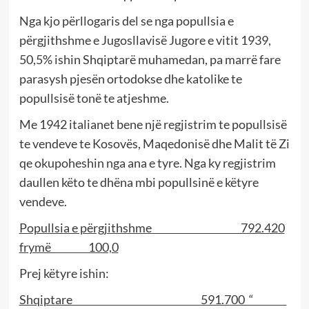
Nga kjo përllogaris del se nga popullsia e
përgjithshme e Jugosllavisë Jugore e vitit 1939,
50,5% ishin Shqiptarë muhamedan, pa marrë fare
parasysh pjesën ortodokse dhe katolike te
popullsisë tonë te atjeshme.
Me 1942 italianet bene një regjistrim te popullsisë
te vendeve te Kosovës, Maqedonisë dhe Malit të Zi
qe okupoheshin nga ana e tyre. Nga ky regjistrim
daullen këto te dhëna mbi popullsinë e këtyre
vendeve.
Popullsia e përgjithshme 792.420
frymë 100,0
Prej këtyre ishin:
Shqiptare 591.700 “