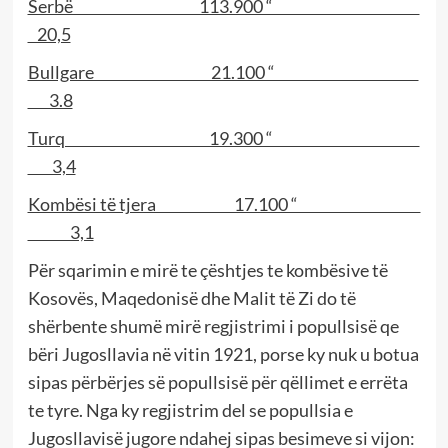
Serbë 113.900 “
20,5
Bullgare 21.100 “
3.8
Turq 19.300 “
3,4
Kombësi të tjera 17.100 “
3,1
Për sqarimin e mirë te çështjes te kombësive të
Kosovës, Maqedonisë dhe Malit të Zi do të
shërbente shumë mirë regjistrimi i popullsisë qe
bëri Jugosllavia në vitin 1921, porse ky nuk u botua
sipas përbërjes së popullsisë për qëllimet e errëta
te tyre. Nga ky regjistrim del se popullsia e
Jugosllavisë jugore ndahej sipas besimeve si vijon: