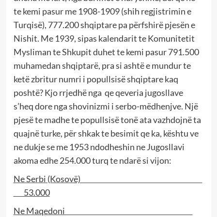
te kemi pasur me 1908-1909 (shih regjistrimin e
Turqisë), 777.200 shqiptare pa përfshirë pjesën e
Nishit. Me 1939, sipas kalendarit te Komunitetit
Mysliman te Shkupit duhet te kemi pasur 791.500
muhamedan shqiptarë, pra si ashtë e mundur te
ketë zbritur numri i popullsisë shqiptare kaq
poshtë? Kjo rrjedhë nga qe qeveria jugosllave
s’heq dore nga shovinizmi i serbo-mëdhenjve. Një
pjesë te madhe te popullsisë tonë ata vazhdojnë ta
quajnë turke, për shkak te besimit qe ka, kështu ve
ne dukje se me 1953 ndodheshin ne Jugosllavi
akoma edhe 254.000 turq te ndarë si vijon:
Ne Serbi (Kosovë)
53.000
Ne Maqedoni