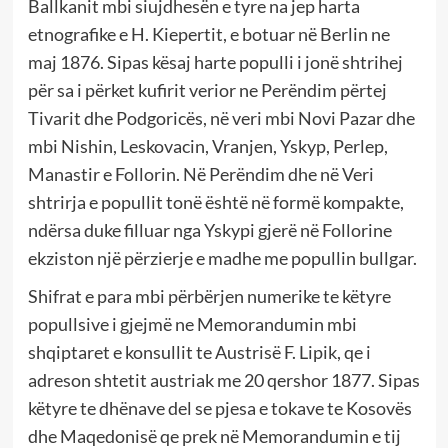
Ballkanit mbi siujdhesën e tyre na jep harta
etnografike e H. Kiepertit, e botuar në Berlin ne
maj 1876. Sipas kësaj harte populli i jonë shtrihej
për sa i përket kufirit verior ne Perëndim përtej
Tivarit dhe Podgoricës, në veri mbi Novi Pazar dhe
mbi Nishin, Leskovacin, Vranjen, Yskyp, Perlep,
Manastir e Follorin. Në Perëndim dhe në Veri
shtrirja e popullit tonë është në formë kompakte,
ndërsa duke filluar nga Yskypi gjerë në Follorine
ekziston një përzierje e madhe me popullin bullgar.
Shifrat e para mbi përbërjen numerike te këtyre
popullsive i gjejmë ne Memorandumin mbi
shqiptaret e konsullit te Austrisë F. Lipik, qe i
adreson shtetit austriak me 20 qershor 1877. Sipas
këtyre te dhënave del se pjesa e tokave te Kosovës
dhe Maqedonisë qe prek në Memorandumin e tij