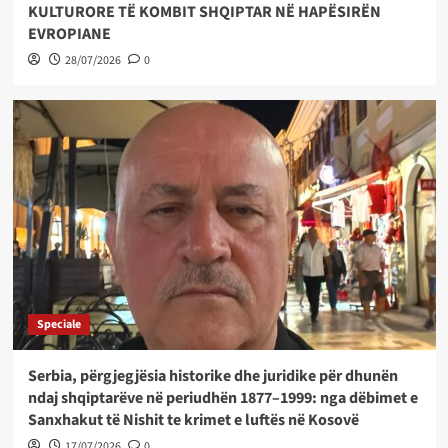
KULTURORE TË KOMBIT SHQIPTAR NË HAPËSIRËN
EVROPIANE
28/07/2026
0
Speciale
Serbia, përgjegjësia historike dhe juridike për dhunën
ndaj shqiptarëve në periudhën 1877–1999: nga dëbimet e
Sanxhakut të Nishit te krimet e luftës në Kosovë
17/07/2026
0