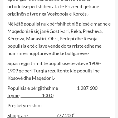
ortodoksë përfshihen ata te Prizrenit qe kanë
origjinën e tyre nga Voskopoja e Korçës.-
Në këtë popullsi nuk përfshihet një pjesë e madhe e
Maqedonisë siç janë Gostivari, Reka, Presheva,
Kërçova, Manastiri, Ohri, Perlepi dhe Resnja,
popullsia e të cilave vende do ta rriste edhe me
numrin e shqiptarëve dhe të bullgarëve.-
Sipas regjistrimit të popullsisë te viteve 1908-
1909 qe beri Turqia rezultonte kjo popullsi ne
Kosovë dhe Maqedoni.-
Popullsia e përgjithshme 1.287.600
frymë, 100.0
Prej këtyre ishin :
Shqiptarë 777.200“