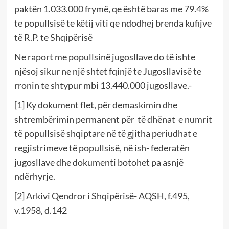
paktën 1.033.000 frymë, qe është baras me 79.4%
te popullsisë te këtij viti qe ndodhej brenda kufijve
të R.P. te Shqipërisë
Ne raport me popullsinë jugosllave do të ishte
njësoj sikur ne një shtet fqinjë te Jugosllavisë te
rronin te shtypur mbi 13.440.000 jugosllave.-
[1]
Ky dokument flet, për demaskimin dhe
shtrembërimin permanent për të dhënat e numrit
të popullsisë shqiptare në të gjitha periudhat e
regjistrimeve të popullsisë, në ish- federatën
jugosllave dhe dokumenti botohet pa asnjë
ndërhyrje.
[2]
Arkivi Qendror i Shqipërisë- AQSH, f.495,
v.1958, d.142