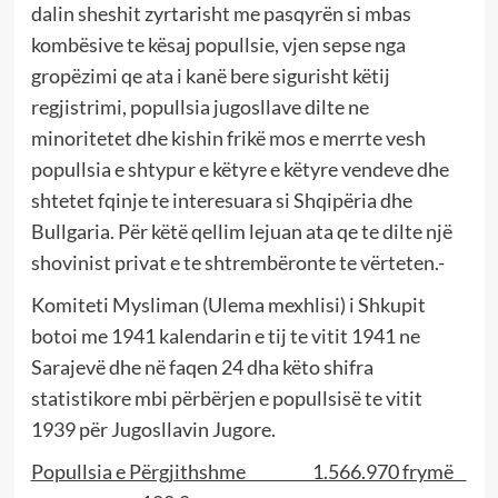
dalin sheshit zyrtarisht me pasqyrën si mbas
kombësive te kësaj popullsie, vjen sepse nga
gropëzimi qe ata i kanë bere sigurisht këtij
regjistrimi, popullsia jugosllave dilte ne
minoritetet dhe kishin frikë mos e merrte vesh
popullsia e shtypur e këtyre e këtyre vendeve dhe
shtetet fqinje te interesuara si Shqipëria dhe
Bullgaria. Për këtë qellim lejuan ata qe te dilte një
shovinist privat e te shtrembëronte te vërteten.-
Komiteti Mysliman (Ulema mexhlisi) i Shkupit
botoi me 1941 kalendarin e tij te vitit 1941 ne
Sarajevë dhe në faqen 24 dha këto shifra
statistikore mbi përbërjen e popullsisë te vitit
1939 për Jugosllavin Jugore.
Popullsia e Përgjithshme 1.566.970 frymë