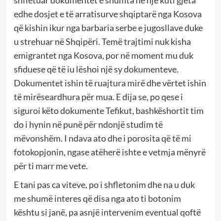
shfletuar dokumentet e shumta në një kuti gjeta
edhe dosjet e të arratisurve shqiptarë nga Kosova
që kishin ikur nga barbaria serbe e jugosllave duke
u strehuar në Shqipëri. Temë trajtimi nuk kisha
emigrantet nga Kosova, por në moment mu duk
sfiduese që të iu lëshoi një sy dokumenteve.
Dokumentet ishin të ruajtura mirë dhe vërtet ishin
të mirëseardhura për mua. E dija se, po qese i
siguroi këto dokumente Tefikut, bashkëshortit tim
do i hynin në punë për ndonjë studim të
mëvonshëm. I ndava ato dhe i porosita që të mi
fotokopjonin, ngase atëherë ishte e vetmja mënyrë
për ti marr me vete.
E tani pas ca viteve, po i shfletonim dhe na u duk
me shumë interes që disa nga ato ti botonim
kështu si janë, pa asnjë intervenim eventual qoftë