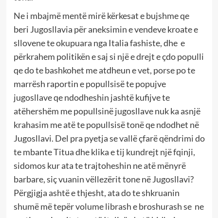
Ne i mbajmë mentë mirë kërkesat e bujshme qe
beri Jugosllavia për aneksimin e vendeve kroate e
sllovene te okupuara nga Italia fashiste, dhe e
përkrahem politikën e saj si një e drejt e çdo populli
qe do te bashkohet me atdheun e vet, porse po te
marrësh raportin e popullsisë te popujve
jugosllave qe ndodheshin jashtë kufijve te
atëhershëm me popullsinë jugosllave nuk ka asnjë
krahasim me atë te popullsisë tonë qe ndodhet në
Jugosllavi. Del pra pyetja se vallë çfarë qëndrimi do
te mbante Titua dhe klika e tij kundrejt një fqinji,
sidomos kur ata te trajtoheshin ne atë mënyrë
barbare, siç vuanin vëllezërit tone në Jugosllavi?
Përgjigja ashtë e thjesht, ata do te shkruanin
shumë më tepër volume librash e broshurash se ne