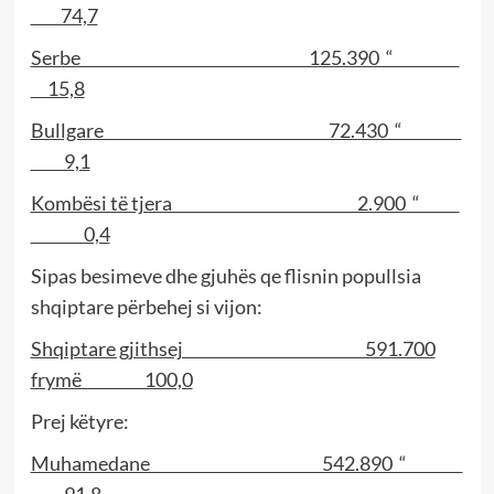
74,7
Serbe 125.390 “
15,8
Bullgare 72.430 “
9,1
Kombësi të tjera 2.900 “
0,4
Sipas besimeve dhe gjuhës qe flisnin popullsia
shqiptare përbehej si vijon:
Shqiptare gjithsej 591.700
frymë 100,0
Prej këtyre:
Muhamedane 542.890 “