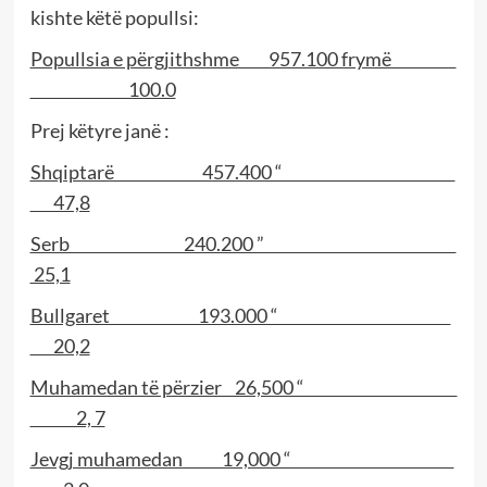
kishte këtë popullsi:
Popullsia e përgjithshme 957.100 frymë
100.0
Prej këtyre janë :
Shqiptarë 457.400 “
47,8
Serb 240.200 ”
25,1
Bullgaret 193.000 “
20,2
Muhamedan të përzier 26,500 “
2, 7
Jevgj muhamedan 19,000 “