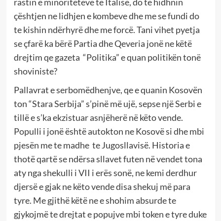
rastin e minoriteteve të Italisë, do të hidhnin
çështjen ne lidhjen e kombeve dhe me se fundi do
te kishin ndërhyrë dhe me forcë. Tani vihet pyetja
se çfarë ka bërë Partia dhe Qeveria jonë ne këtë
drejtim qe gazeta “Politika” e quan politikën tonë
shoviniste?
Pallavrat e serbomëdhenjve, qe e quanin Kosovën
ton “Stara Serbija” s’pinë më ujë, sepse një Serbi e
tillë e s’ka ekzistuar asnjëherë në këto vende.
Populli i jonë është autokton ne Kosovë si dhe mbi
pjesën me te madhe te Jugosllavisë. Historia e
thotë qartë se ndërsa sllavet futen në vendet tona
aty nga shekulli i VII i erës sonë, ne kemi derdhur
djersë e gjak ne këto vende disa shekuj më para
tyre. Me gjithë këtë ne e shohim absurde te
gjykojmë te drejtat e popujve mbi token e tyre duke