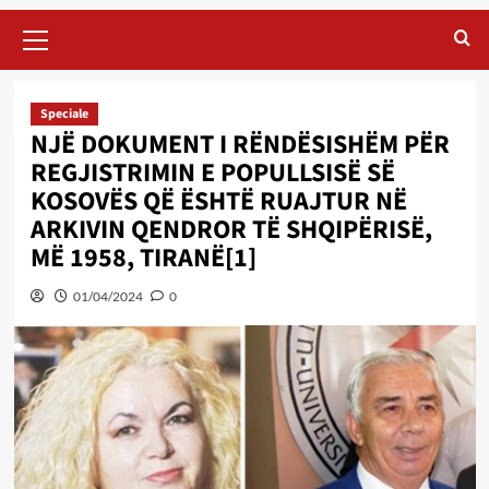
Primary
Menu
Speciale
NJË DOKUMENT I RËNDËSISHËM PËR
REGJISTRIMIN E POPULLSISË SË
KOSOVËS QË ËSHTË RUAJTUR NË
ARKIVIN QENDROR TË SHQIPËRISË,
MË 1958, TIRANË[1]
01/04/2024
0