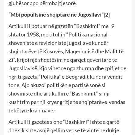
gjuhësor apo përmbajtjesorë.
“Mbi popullsinë shqiptare në Jugosllavi”
[2]
Artikulli i botuar në gazetën “Bashkimi” me 9
shtator 1958, me titullin “Politika nacional-
shoveniste e revizioniste jugosllave kundër
shqiptarëve të Kosovës, Maqedonisë dhe Malit të
Zi”, krijoi një shqetësim ne qarqet qeveritare te
Jugosllavisë. Kjo vihet re nga zhurma dhe çpifjet qe
ngriti gazeta “Politika” e Beogradit kundra vendit
tone. Ajo akuzoi politikën e partisë sonë si
shoviniste dhe artikullin e “Bashkimit” si nji
kushtrim per nji kryengritje te shqiptarëve vendas
te këtyre krahinave.-
Artikulli i gazetës s’one “Bashkimi” ishte e qartë
dhe s’kishte asnjë qellim veç se të vinte ne dukje