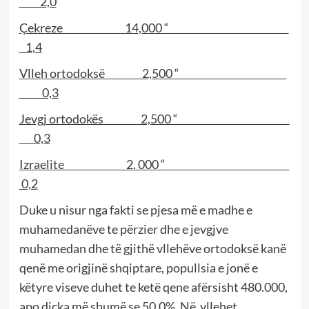
2,0
Çekreze 14,000 “
1,4
Vlleh ortodoksë 2,500 “
0,3
Jevgj ortodokës 2,500 “
0,3
Izraelite 2. 000 “
0,2
Duke u nisur nga fakti se pjesa më e madhe e
muhamedanëve te përzier dhe e jevgjve
muhamedan dhe të gjithë vllehëve ortodoksë kanë
qenë me origjinë shqiptare, popullsia e jonë e
këtyre viseve duhet te ketë qene afërsisht 480.000,
apo diçka më shumë se 50.0%. Në vllehet