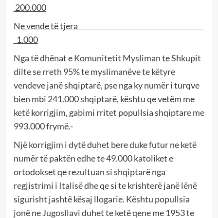
200.000
Ne vende të tjera
1.000
Nga të dhënat e Komunitetit Mysliman te Shkupit
dilte se rreth 95% te myslimanëve te këtyre
vendeve janë shqiptarë, pse nga ky numër i turqve
bien mbi 241.000 shqiptarë, kështu qe vetëm me
ketë korrigjim, gabimi rritet popullsia shqiptare me
993.000 frymë.-
Një korrigjim i dytë duhet bere duke futur ne ketë
numër të paktën edhe te 49.000 katoliket e
ortodokset qe rezultuan si shqiptarë nga
regjistrimi i Italisë dhe qe si te krishterë janë lënë
sigurisht jashtë kësaj llogarie. Kështu popullsia
jonë ne Jugosllavi duhet te ketë qene me 1953 te