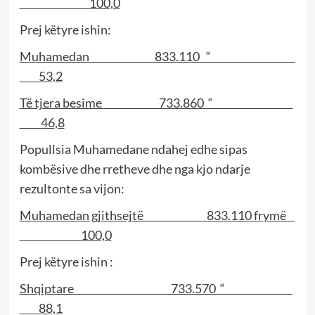
100,0
Prej këtyre ishin:
Muhamedan 833.110 “
53,2
Të tjera besime 733.860 “
46,8
Popullsia Muhamedane ndahej edhe sipas
kombësive dhe rretheve dhe nga kjo ndarje
rezultonte sa vijon:
Muhamedan gjithsejtë 833.110 frymë
100,0
Prej këtyre ishin :
Shqiptare 733.570 “
88,1