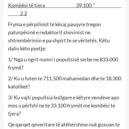
Kombësi të tjera 39.100 “
2,2
Fryma e përpilimit të kësaj pasqyre tregon
paturpësinë e redaktorit shovinist ne
shtrembërimin e pa shpirt te se vërtetës. Këtu
dalin këto pyetje:
1/ Nga u ngrit numri i popullsisë serbe ne 833.000
frymë?
2/ Ku u futen te 711.500 mahamedan dhe te 18.300
katoliket?
3/ Ku vajti popullsia bullgare e këtyre vendeve apo
mos u përfshi ne te 33.100 frymët me kombësi te
tjera?
Qe qarqet qeveritare të atëhershme nuk guxuan te