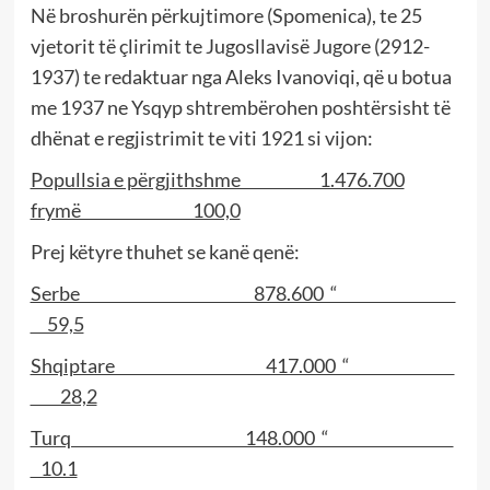
Në broshurën përkujtimore (Spomenica), te 25
vjetorit të çlirimit te Jugosllavisë Jugore (2912-
1937) te redaktuar nga Aleks Ivanoviqi, që u botua
me 1937 ne Ysqyp shtrembërohen poshtërsisht të
dhënat e regjistrimit te viti 1921 si vijon:
Popullsia e përgjithshme 1.476.700
frymë 100,0
Prej këtyre thuhet se kanë qenë:
Serbe 878.600 “
59,5
Shqiptare 417.000 “
28,2
Turq 148.000 “
10.1