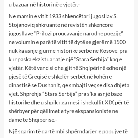
u bazuar në historinë e vjetër.-
Ne marsin e vitit 1933 shkencëtari jugosllav S.
Stojanoviq shkruante në revistën shkencore
jugosllave “Prilozi proucavanje narodne poezije”
ne volumin e parë të vitit të dytë se gjerë më 1500
nuk ka asnjë gjurmë historike serbe në Kosovë, pra
kur paska ekzistuar atje një “Stara Serbija” kaq e
vjetër. Këtë vend si dhe gjithë Shqipërinë edhe një
pjesë të Greqisë e shkelën serbët në kohën e
dinastisë se Dushanit, qe smbajti veç se disa dhjeta
vjet. Shprehja “Stara Serbija” pra s’ka asnjë baze
historike dhe u shpik nga mesi i shekullit XIX për të
shërbyer për qëllimet e tyre ekspansioniste ne
damë të Shqipërisë.-
Një sqarim të qartë mbi shpërndarjen e popujve të