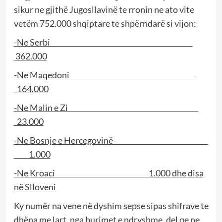
sikur ne gjithë Jugosllavinë te rronin ne ato vite
vetëm 752.000 shqiptare te shpërndarë si vijon:
-Ne Serbi
362.000
-Ne Maqedoni
164.000
-Ne Malin e Zi
23.000
-Ne Bosnje e Hercegovinë
1.000
-Ne Kroaci 1.000 dhe disa
në Slloveni
Ky numër na vene në dyshim sepse sipas shifrave te
dhëna me lart, nga burimet e ndryshme, del qe ne