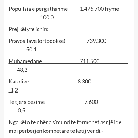
Popullsia e përgjithshme 1.476.700 frymë
100,0
Prej këtyre ishin:
Pravosllave (ortodokse) 739.300
50,1
Muhamedane 711.500
48,2
Katolike 8.300
1,2
Të tjera besime 7.600
0,5
Nga këto te dhëna s’mund te formohet asnjë ide
mbi përbërjen kombëtare te këtij vendi.-