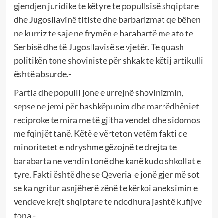
gjendjen juridike te këtyre te popullsisë shqiptare
dhe Jugosllavinë titiste dhe barbarizmat qe bëhen
ne kurriz te saje ne frymën e barabartë me ato te
Serbisë dhe të Jugosllavisë se vjetër. Te quash
politikën tone shoviniste për shkak te këtij artikulli
është absurde.-
Partia dhe populli jone e urrejnë shovinizmin,
sepse ne jemi për bashkëpunim dhe marrëdhëniet
reciproke te mira me të gjitha vendet dhe sidomos
me fqinjët tanë. Këtë e vërteton vetëm fakti qe
minoritetet e ndryshme gëzojnë te drejta te
barabarta ne vendin tonë dhe kanë kudo shkollat e
tyre. Fakti është dhe se Qeveria e jonë gjer më sot
se ka ngritur asnjëherë zënë te kërkoi aneksimin e
vendeve krejt shqiptare te ndodhura jashtë kufijve
tona.-