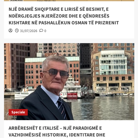
NJË DRAMË SHQIPTARE E LIRISË SË BESIMIT, E
NDËRGJEGJES NJERËZORE DHE E QËNDRESËS
KISHTARE NË PASHALLËKUN OSMAN TË PRIZRENIT
31/07/2026
0
Speciale
ARBËRESHËT E ITALISË – NJË PARADIGMË E
VAZHDIMËSISË HISTORIKE, IDENTITARE DHE