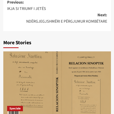
Post
Previous:
IKJA SI TRIUMF I JETËS
navigation
Next:
NDËRGJEGJSHMËRI E PËRGJUMUR KOMBËTARE
More Stories
Speciale