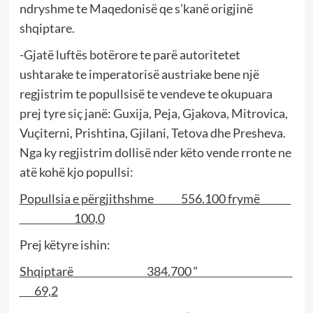
ndryshme te Maqedonisë qe s’kanë origjinë
shqiptare.
-Gjatë luftës botërore te parë autoritetet
ushtarake te imperatorisë austriake bene një
regjistrim te popullsisë te vendeve te okupuara
prej tyre siç janë: Guxija, Peja, Gjakova, Mitrovica,
Vuçiterni, Prishtina, Gjilani, Tetova dhe Presheva.
Nga ky regjistrim dollisë nder këto vende rronte ne
atë kohë kjo popullsi:
Popullsia e përgjithshme 556.100 frymë
100,0
Prej këtyre ishin:
Shqiptarë 384.700 “
69,2