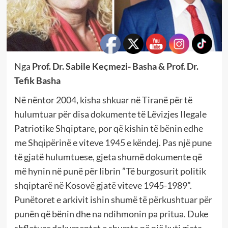
Nga
Prof. Dr. Sabile Keçmezi- Basha & Prof. Dr.
Tefik Basha
Në nëntor 2004, kisha shkuar në Tiranë për të
hulumtuar për disa dokumente të Lëvizjes Ilegale
Patriotike Shqiptare, por që kishin të bënin edhe
me Shqipërinë e viteve 1945 e këndej. Pas një pune
të gjatë hulumtuese, gjeta shumë dokumente që
më hynin në punë për librin ”Të burgosurit politik
shqiptarë në Kosovë gjatë viteve 1945-1989”.
Punëtoret e arkivit ishin shumë të përkushtuar për
punën që bënin dhe na ndihmonin pa pritua. Duke