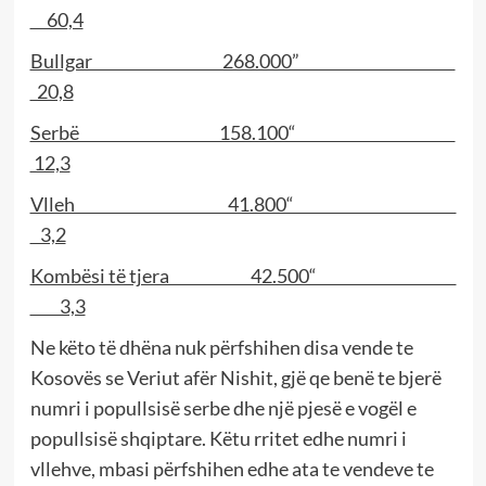
60,4
Bullgar 268.000”
20,8
Serbë 158.100“
12,3
Vlleh 41.800“
3,2
Kombësi të tjera 42.500“
3,3
Ne këto të dhëna nuk përfshihen disa vende te
Kosovës se Veriut afër Nishit, gjë qe benë te bjerë
numri i popullsisë serbe dhe një pjesë e vogël e
popullsisë shqiptare. Këtu rritet edhe numri i
vllehve, mbasi përfshihen edhe ata te vendeve te