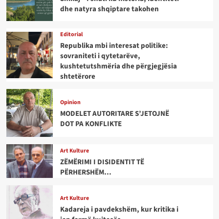
dhe natyra shqiptare takohen
Editorial
Republika mbi interesat politike:
sovraniteti i qytetarëve,
kushtetutshmëria dhe përgjegjësia
shtetërore
Opinion
MODELET AUTORITARE S’JETOJNË
DOT PA KONFLIKTE
Art Kulture
ZËMËRIMI I DISIDENTIT TË
PËRHERSHËM…
Art Kulture
Kadareja i pavdekshëm, kur kritika i