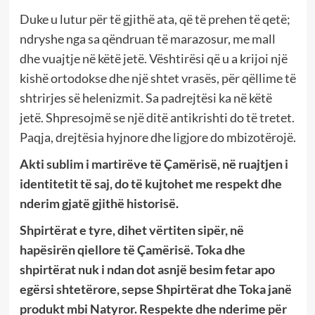
Duke u lutur për të gjithë ata, që të prehen të qetë;
ndryshe nga sa qëndruan të marazosur, me mall
dhe vuajtje në këtë jetë. Vështirësi që u a krijoi një
kishë ortodokse dhe një shtet vrasës, për qëllime të
shtrirjes së helenizmit. Sa padrejtësi ka në këtë
jetë. Shpresojmë se një ditë antikrishti do të tretet.
Paqja, drejtësia hyjnore dhe ligjore do mbizotërojë.
Akti sublim i martirëve të Çamërisë, në ruajtjen i
identitetit të saj, do të kujtohet me respekt dhe
nderim gjatë gjithë historisë.
Shpirtërat e tyre, dihet vërtiten sipër, në
hapësirën qiellore të Çamërisë. Toka dhe
shpirtërat nuk i ndan dot asnjë besim fetar apo
egërsi shtetërore, sepse Shpirtërat dhe Toka janë
produkt mbi Natyror. Respekte dhe nderime për