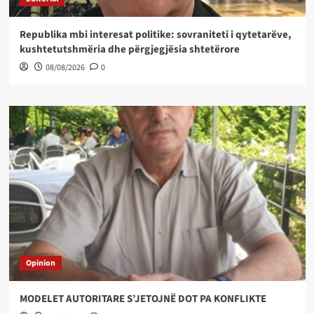
Republika mbi interesat politike: sovraniteti i qytetarëve,
kushtetutshmëria dhe përgjegjësia shtetërore
08/08/2026
0
Opinion
MODELET AUTORITARE S’JETOJNË DOT PA KONFLIKTE