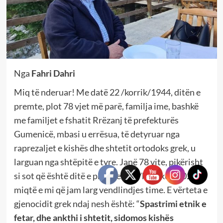
Nga
Fahri Dahri
Miq të nderuar! Me datë 22 /korrik/1944, ditën e
premte, plot 78 vjet më parë, familja ime, bashkë
me familjet e fshatit Rrëzanj të prefekturës
Gumenicë, mbasi u errësua, të detyruar nga
raprezaljet e kishës dhe shtetit ortodoks grek, u
larguan nga shtëpitë e tyre. Janë 78 vite, pikërisht
si sot që është ditë e premte e 22/korrikut/2022,
miqtë e mi që jam larg vendlindjes time. E vërteta e
gjenocidit grek ndaj nesh është: “
Spastrimi etnik e
fetar, dhe ankthi i shtetit, sidomos kishës