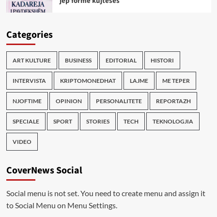
jep formë kujtesës
Categories
ART KULTURE
BUSINESS
EDITORIAL
HISTORI
INTERVISTA
KRIPTOMONEDHAT
LAJME
ME TEPER
NJOFTIME
OPINION
PERSONALITETE
REPORTAZH
SPECIALE
SPORT
STORIES
TECH
TEKNOLOGJIA
VIDEO
CoverNews Social
Social menu is not set. You need to create menu and assign it
to Social Menu on Menu Settings.