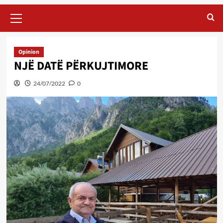
Primary
Menu
Opinion
NJË DATË PËRKUJTIMORE
24/07/2022
0