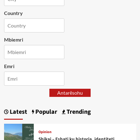
Country
Mbiemri
Emri
Antarësohu
Latest
Popular
Trending
Opinion
Shikaj – Fshati ku historia, identiteti