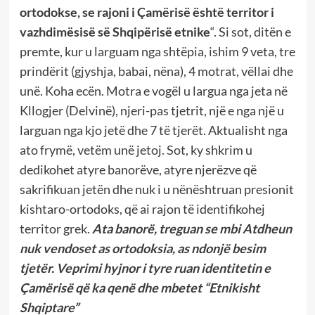
ortodokse, se rajoni i Çamërisë është territor i
vazhdimësisë së Shqipërisë etnike
“. Si sot, ditën e
premte, kur u larguam nga shtëpia, ishim 9 veta, tre
prindërit (gjyshja, babai, nëna), 4 motrat, vëllai dhe
unë. Koha ecën. Motra e vogël u largua nga jeta në
Kllogjer (Delvinë), njeri-pas tjetrit, një e nga një u
larguan nga kjo jetë dhe 7 të tjerët. Aktualisht nga
ato frymë, vetëm unë jetoj. Sot, ky shkrim u
dedikohet atyre banorëve, atyre njerëzve që
sakrifikuan jetën dhe nuk i u nënështruan presionit
kishtaro-ortodoks, që ai rajon të identifikohej
territor grek.
Ata banorë, treguan se mbi Atdheun
nuk vendoset as ortodoksia, as ndonjë besim
tjetër. Veprimi hyjnor i tyre ruan identitetin e
Çamërisë që ka qenë dhe mbetet “Etnikisht
Shqiptare”