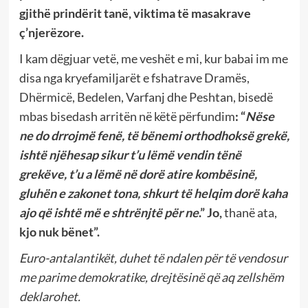
gjithë prindërit tanë, viktima të masakrave
ç’njerëzore.
I kam dëgjuar vetë, me veshët e mi, kur babai im me
disa nga kryefamiljarët e fshatrave Dramës,
Dhërmicë, Bedelen, Varfanj dhe Peshtan, bisedë
mbas bisedash arritën në këtë përfundim
: “
Nëse
ne do drrojmë fenë, të bënemi orthodhoksë grekë,
ishtë njëhesap sikur t’u lëmë vendin tënë
grekëve, t’u a lëmë në dorë atire kombësinë,
gluhën e zakonet tona, shkurt të helqim dorë kaha
ajo që ishtë më e shtrënjtë për ne
.” Jo,
thanë ata,
kjo nuk bënet”.
Euro-antalantikët, duhet të ndalen për të vendosur
me parime demokratike, drejtësinë që aq zellshëm
deklarohet.