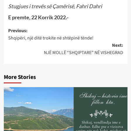
Stugjues i trevës së Çamërisë, Fahri Dahri
E premte, 22 Korrik 2022.-
Post
Previous:
Shqipëri, një ditë trokite në shtëpinë tënde!
navigation
Next:
NJË MOLLË “SHQIPTARE” NË VISHEGRAD
More Stories