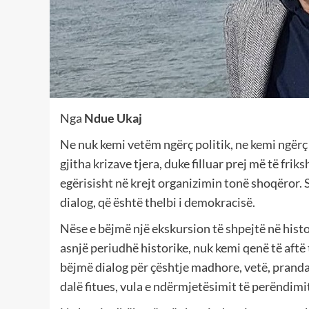
Nga
Ndue Ukaj
Ne nuk kemi vetëm ngërç politik, ne kemi ngërç k
gjitha krizave tjera, duke filluar prej më të fr
egërisisht në krejt organizimin tonë shoqëror. 
dialog, që është thelbi i demokracisë.
Nëse e bëjmë një ekskursion të shpejtë në histor
asnjë periudhë historike, nuk kemi qenë të aftë 
bëjmë dialog për çështje madhore, vetë, prandaj
dalë fitues, vula e ndërmjetësimit të perëndimi