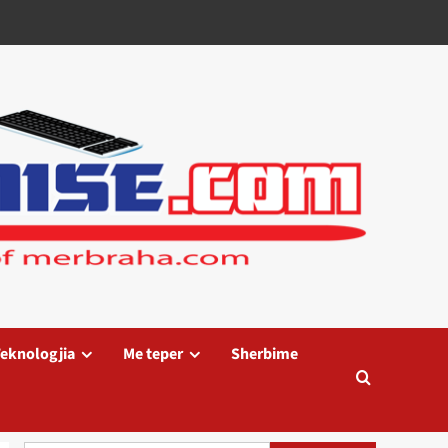
eknologjia
Me teper
Sherbime