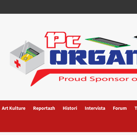
Art Kulture
Reportazh
Histori
Intervista
Forum
T