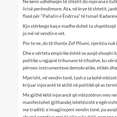
Ne kemi udhëheqës të shtetit do mjerana e tutku
lirisë perëmdimore. Ata, në krye të shtetit, janë
flasë për “Pallatin e Ëndrrva” të Ismail Kadares
Kjo stërkeqje kaq e madhe duhet ta shqetësojë n
jo më në vendin e vet.
Por te ne, do të thonte Zef Pllumi, njerëzia nuk
Dhe e vërteta empirike është se asnjë shoqëri k
politike u ngjajnë tribunave të tifozëve, ku vë
përmes instrumenteve demokratike, etikës dhe 
Mjerisht, në vendin tonë, tash e sa kohë mbizotë
krijuar injorantë të atillë në politikë që as ter
Me gjithë këtë injorancë që mbizotëron mes ne
manifestohet gjithandej lehëtësisht e egërsish
me traditë; e imagjinojeni vendin tonë, pa asnjë
shumë negative prej të cilave ka dalë, osmane 