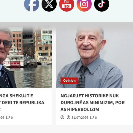
Opinion
NGA SHEKUJT E
NGJARJET HISTORIKE NUK
 DERI TE REPUBLIKA
DUROJNË AS MINIMIZIM, POR
R
AS HIPERBOLIZIM
026
0
31/07/2026
0