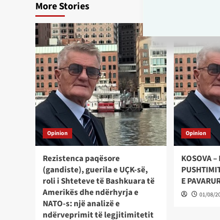
More Stories
Opinion
Opinion
Rezistenca paqësore
KOSOVA – 
(gandiste), guerila e UÇK-së,
PUSHTIMIT
roli i Shteteve të Bashkuara të
E PAVARU
Amerikës dhe ndërhyrja e
01/08/2
NATO-s: një analizë e
ndërveprimit të legjitimitetit