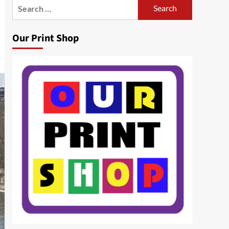
Search
for:
Our Print Shop