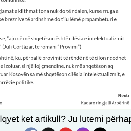
gjamat e klithmat tona nuk do të ndalen, kurse rruga e
se breznive të ardhshme do t’iu lëmë prapambeturi e
se, “ajo që më shqetëson është cilësia e intelektualizmit
dë” (Juli Cortázar, te romani “Provimi”)
rishtinë, ku, përballë provimit të rëndë në të cilon ndodhet
he izoluar, si njëlloj çmendine, nuk më shqetëson aq
kuar Kosovën sa më shqetëson cilësia intelektualizmit, e
rrëzie politike.
Next:
 e
Kadare ringjalli Arbërinë
qyet ket artikull? Ju lutemi përhapn