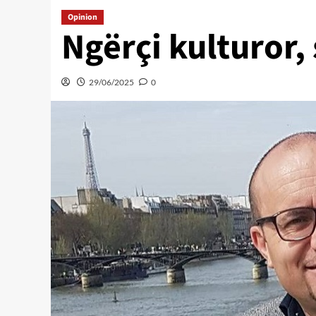
Opinion
Ngërçi kulturor,
29/06/2025
0