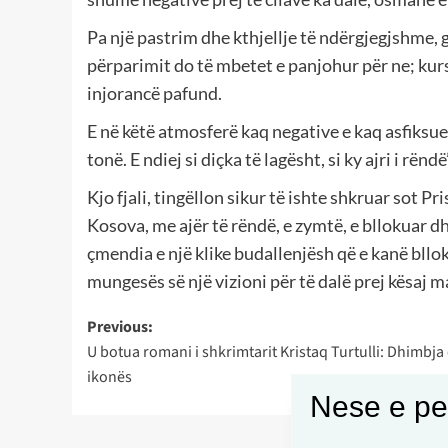
Pa një pastrim dhe kthjellje të ndërgjegjshme, 
përparimit do të mbetet e panjohur për ne; kur
injorancë pafund.
E në këtë atmosferë kaq negative e kaq asfiksue
tonë. E ndiej si diçka të lagësht, si ky ajri i rën
Kjo fjali, tingëllon sikur të ishte shkruar sot P
Kosova, me ajër të rëndë, e zymtë, e bllokuar d
çmendia e një klike budallenjësh që e kanë bllo
mungesës së një vizioni për të dalë prej kësaj ma
Post
Previous:
U botua romani i shkrimtarit Kristaq Turtulli: Dhimbja
navigation
ikonës
Nese e pel