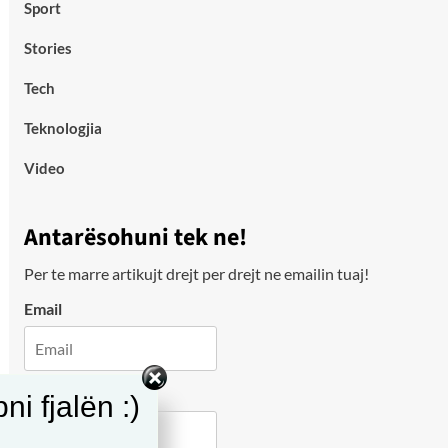
Sport
Stories
Tech
Teknologjia
Video
Antarësohuni tek ne!
Per te marre artikujt drejt per drejt ne emailin tuaj!
Email
City
i fjalën :)