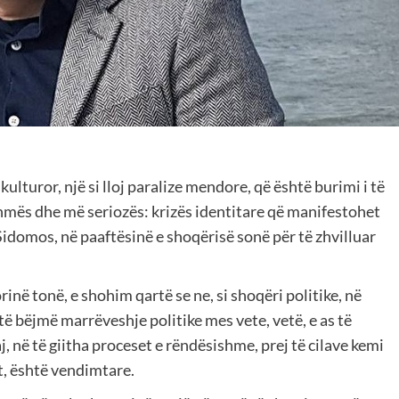
ulturor, një si lloj paralize mendore, që është burimi i të
ikshmës dhe më seriozës: krizës identitare që manifestohet
Sidomos, në paaftësinë e shoqërisë sonë për të zhvilluar
inë tonë, e shohim qartë se ne, si shoqëri politike, në
të bëjmë marrëveshje politike mes vete, vetë, e as të
, në të giitha proceset e rëndësishme, prej të cilave kemi
t, është vendimtare.