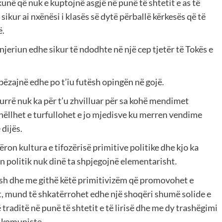
në që nuk e kuptojnë asgjë në punë të shtetit e as të
 sikur ai nxënësi i klasës së dytë përballë kërkesës që të
ë.
jeriun edhe sikur të ndodhte në një cep tjetër të Tokës e
 bëzajnë edhe po t’iu futësh opingën në gojë.
urrë nuk ka për t’u zhvilluar për sa kohë mendimet
rshëllhet e turfullohet e jo mjedisve ku merren vendime
dijës.
ron kultura e tifozërisë primitive politike dhe kjo ka
min politik nuk dinë ta shpjegojnë elementarisht.
sh dhe me githë këtë primitivizëm që promovohet e
t, mund të shkatërrohet edhe një shoqëri shumë solide e
 traditë në punë të shtetit e të lirisë dhe me dy trashëgimi
e komuniste.