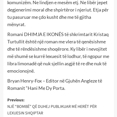
komunizëm. Ne lindjen e mesëm etj. Ne libër jepet
degjenerimi moral dhe shpirtëror i njeriut. Etja për
tu pasuruar me çdo kusht dhe me të gjitha
mënyrat.
Romani DHIMJA E IKONËS të shkrimtarit Kristaq
Turtullit është një roman me vlera të qenësishme
dhe të rëndësishme shoqërore. Ky libër i nevojitet
më shumë se kurrë lexuesit të lodhur, të ngopur me
libra limonadë që nuk sjellin asgjë të re dhe nuk të
emocionojnë.
Bryan Henry-Fox – Editor në Gjuhën Angleze të
Romanit “Hani Me Dy Porta.
Post
Previous:
NJË “BOMBË” QË DUHEJ PUBLIKUAR MË HERËT PËR
navigation
LEXUESIN SHQIPTAR