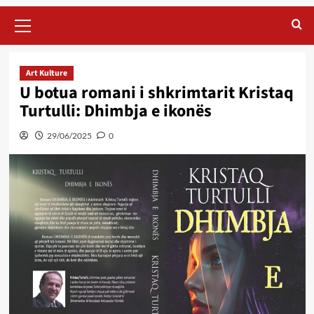
Primary
Menu
Art Kulture
U botua romani i shkrimtarit Kristaq
Turtulli: Dhimbja e ikonës
29/06/2025
0