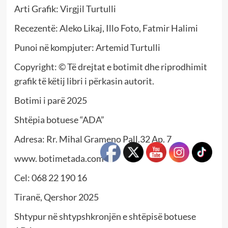
Arti Grafik: Virgjil Turtulli
Recezentë: Aleko Likaj, Illo Foto, Fatmir Halimi
Punoi në kompjuter: Artemid Turtulli
Copyright: © Të drejtat e botimit dhe riprodhimit
grafik të këtij libri i përkasin autorit.
Botimi i parë 2025
Shtëpia botuese “ADA”
Adresa: Rr. Mihal Grameno Pall.32 Ap. 7
www. botimetada.com
Cel: 068 22 190 16
Tiranë, Qershor 2025
Shtypur në shtypshkronjën e shtëpisë botuese