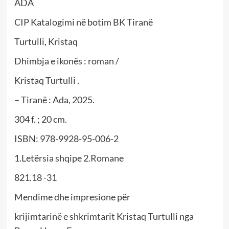
ADA
CIP Katalogimi në botim BK Tiranë
Turtulli, Kristaq
Dhimbja e ikonës : roman /
Kristaq Turtulli .
– Tiranë : Ada, 2025.
304 f. ; 20 cm.
ISBN: 978-9928-95-006-2
1.Letërsia shqipe 2.Romane
821.18 -31
Mendime dhe impresione për
krijimtarinë e shkrimtarit Kristaq Turtulli nga