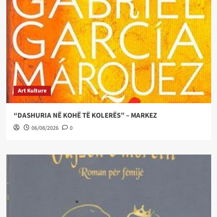
Art Kulture
“DASHURIA NË KOHË TË KOLERËS” – MARKEZ
06/08/2026
0