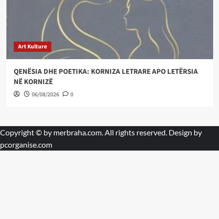
Art Kulture
QENËSIA DHE POETIKA: KORNIZA LETRARE APO LETËRSIA
NË KORNIZË
06/08/2026
0
Copyright © by
merbraha.com
. All rights reserved. Design by
pcorganise.com