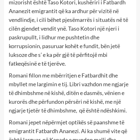
mizorisht është Taso Kotori, kushëriri i Fatbardh
Ananezit emigrantit që ka ardhur për vizitë në
vendlindje, i cili bëhet pjesëmarrës i situatës në të
cilën gjendet vendit ynë. Taso Kotori një njeri i
paskrupullt, i lidhur me pushtetin dhe
korrupsionin, pasuruar kohët e fundit, bën jetë
luksoze dhe s’ e ka për gjë të përfitojë mbi
fatkeqësinë e të tjerëve.
Romani fillon me mbërritjen e Fatbardhit dhe
mbyllet me largimin e tij. Libri vazhdon me ngjarje
të dhimbshme në kishë, ditën e dasmës, vënien e
kurorës dhe përfundon përsëri në kishë, me një
ngjarje tjetër të dhimbshme, që është ndëshkimi.
Romani jepet nëpërmjet optikës së paanshme të
emigrantit Fatbardh Ananezi. Ai ka shumë vite që
është larguar, në Kanada e mundon malli dhe