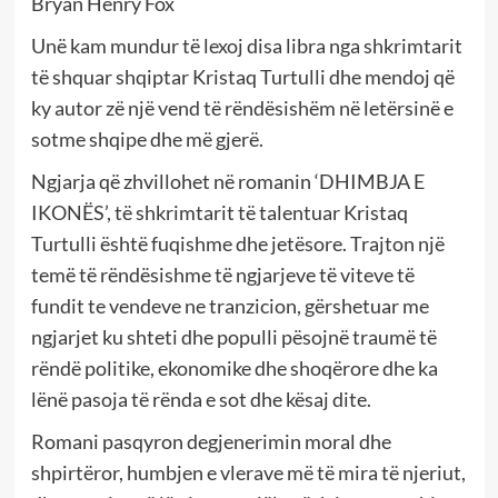
Bryan Henry Fox
Unë kam mundur të lexoj disa libra nga shkrimtarit
të shquar shqiptar Kristaq Turtulli dhe mendoj që
ky autor zë një vend të rëndësishëm në letërsinë e
sotme shqipe dhe më gjerë.
Ngjarja që zhvillohet në romanin ‘DHIMBJA E
IKONËS’, të shkrimtarit të talentuar Kristaq
Turtulli është fuqishme dhe jetësore. Trajton një
temë të rëndësishme të ngjarjeve të viteve të
fundit te vendeve ne tranzicion, gërshetuar me
ngjarjet ku shteti dhe populli pësojnë traumë të
rëndë politike, ekonomike dhe shoqërore dhe ka
lënë pasoja të rënda e sot dhe kësaj dite.
Romani pasqyron degjenerimin moral dhe
shpirtëror, humbjen e vlerave më të mira të njeriut,