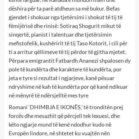
dëshira për ta parë atdheun sa më bukur. Befas
gjendet i shokuar nga tjetërsimi i shokut të tij të
fëmijërisë dhe rinisë: Sotiraq Shogurit mikut të
sinqertë, pianist i talentuar dhe tjetërsimin
mefistofelik, kushëririt të tij Taso Kotorit, i cili për
ti a arritur qëllimeve të tij përdor të gjitha mjetet.
Përpara emigrantit Fatbardh Ananezi shpalosen dy
pole të kundërta dhe karaktere të kundërta, por
jeta e tyre si rezultat i ngjarjeve, kanë pësuar
ndryshime në kah të kundërta por që kanë ndikuar
në mënyrë të ndërsjelltë mes tyre
Romani ‘DHIMBJA E IKONËS,’ të tronditën prej
forcës dhe mesazhit që përcjell tek lexuesi, dhe
këto ngjarje mund të kenë ndodhur kudo në
Evropën lindore, në shtetet ku vuajtën nën