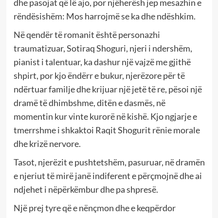
dhe pasojat që lë ajo, por njëherësh jep mesazhin e
rëndësishëm: Mos harrojmë se ka dhe ndëshkim.
Në qendër të romanit është personazhi
traumatizuar, Sotiraq Shoguri, njeri i ndershëm,
pianist i talentuar, ka dashur një vajzë me gjithë
shpirt, por kjo ëndërr e bukur, njerëzore për të
ndërtuar familje dhe krijuar një jetë të re, pësoi një
dramë të dhimbshme, ditën e dasmës, në
momentin kur vinte kurorë në kishë. Kjo ngjarje e
tmerrshme i shkaktoi Raqit Shogurit rënie morale
dhe krizë nervore.
Tasot, njerëzit e pushtetshëm, pasuruar, në dramën
e njeriut të mirë janë indiferent e përçmojnë dhe ai
ndjehet i nëpërkëmbur dhe pa shpresë.
Një prej tyre që e nënçmon dhe e keqpërdor