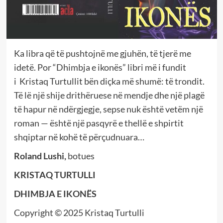
Ka libra që të pushtojnë me gjuhën, të tjerë me
idetë. Por “Dhimbja e ikonës” libri më i fundit
i Kristaq Turtullit bën diçka më shumë: të trondit.
Të lë një shije drithëruese në mendje dhe një plagë
të hapur në ndërgjegje, sepse nuk është vetëm një
roman — është një pasqyrë e thellë e shpirtit
shqiptar në kohë të përçudnuara…
Roland Lushi,
botues
KRISTAQ TURTULLI
DHIMBJA E IKONËS
Copyright © 2025 Kristaq Turtulli