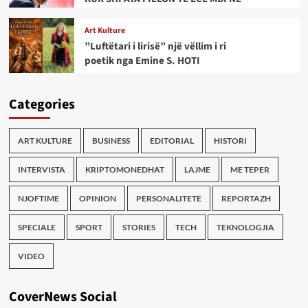
Art Kulture
”Luftëtari i lirisë” një vëllim i ri
poetik nga Emine S. HOTI
Categories
ART KULTURE
BUSINESS
EDITORIAL
HISTORI
INTERVISTA
KRIPTOMONEDHAT
LAJME
ME TEPER
NJOFTIME
OPINION
PERSONALITETE
REPORTAZH
SPECIALE
SPORT
STORIES
TECH
TEKNOLOGJIA
VIDEO
CoverNews Social