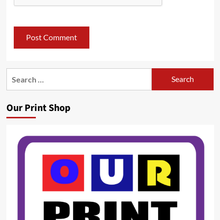
Search
for:
Our Print Shop