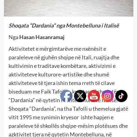
Shoqata “Dardania” nga Montebelluna i Italisë
Nga
Hasan Hasanramaj
Aktivitetet e mërgimtarëve me nxënësit e
paraleleve në gjuhën shqipe në Itali, ruajtja dhe
kultivimin e traditave kombëtare, aktivizimi e
aktiviteteve kulturore-artistike dhe shumë
aktiviteteve të tjera ishin tema rreth të cilave
biseduam me Faik Tafollin, kryetar të shoqatës
“Dardania” në qytetin Montebelluna të Italisë.
Shoqata “Dardania”, na tha Tafolli u themelua gjatë
vitit 1995 me synimin kryesor ishte hapjen e
paraleleve të shkollës shqipe-mësim plotësues dhe
azktivitet tjera në qytetin Montebelluna, në