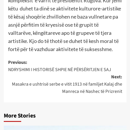
kompleksit e varrit të presidentit Rugova. Kur jemi
këtu duhet ta dinë se aktivitete kulturore-artistike
të kësaj shoqërie zhvillohen ne baza vullnetare pa
asnjë përfitim të kryesisë ose të grupit të
valltarëve, këngëtareve apo të grupeve të tjera
artistike. Kjo do të thotë se duhet të kesh moral të
fortë për të vazhduar aktivitete të suksesshme.
Post
Previous:
NDRYSHIMI I HISTORISË SHPIE NË PËRSËRITJEN E SAJ
navigation
Next:
Masakra e ushtrisë serbe e vitit 1913 në familjet Kalaj dhe
Manreca në Nashec të Prizrenit
More Stories