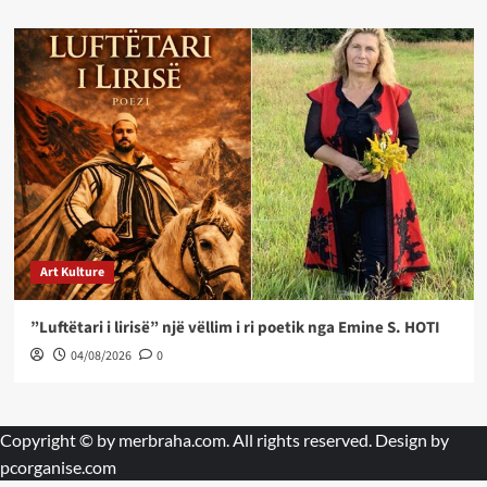
Art Kulture
”Luftëtari i lirisë” një vëllim i ri poetik nga Emine S. HOTI
04/08/2026
0
Copyright © by
merbraha.com
. All rights reserved. Design by
pcorganise.com