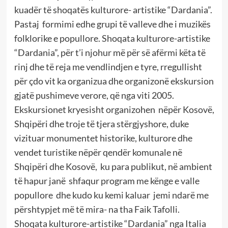
kuadër të shoqatës kulturore- artistike “Dardania”.
Pastaj formimi edhe grupi të valleve dhe i muzikës
folklorike e popullore. Shoqata kulturore-artistike
“Dardania”, për t’i njohur më për së afërmi këta të
rinj dhe të reja me vendlindjen e tyre, rregullisht
për çdo vit ka organizua dhe organizonë ekskursion
gjatë pushimeve verore, që nga viti 2005.
Ekskursionet kryesisht organizohen nëpër Kosovë,
Shqipëri dhe troje të tjera stërgjyshore, duke
vizituar monumentet historike, kulturore dhe
vendet turistike nëpër qendër komunale në
Shqipëri dhe Kosovë, ku para publikut, në ambient
të hapur janë shfaqur program me kënge e valle
popullore dhe kudo ku kemi kaluar jemi ndarë me
përshtypjet më të mira- na tha Faik Tafolli.
Shoqata kulturore-artistike “Dardania” nga Italia