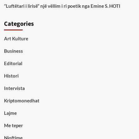
”Luftëtari i lirisë” një vëllim i ri poetik nga Emine S. HOTI
Categories
Art Kulture
Business
Editorial
Histori
Intervista
Kriptomonedhat
Lajme
Me teper
Njoftime