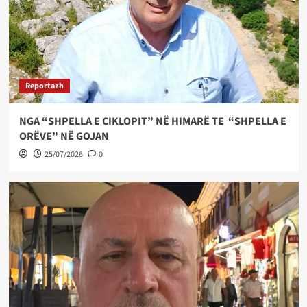
Reportazh
NGA “SHPELLA E CIKLOPIT” NË HIMARË TE “SHPELLA E
ORËVE” NË GOJAN
25/07/2026
0