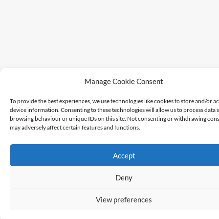
Manage Cookie Consent
To provide the best experiences, we use technologies like cookies to store and/or a
device information. Consenting to these technologies will allow us to process data 
browsing behaviour or unique IDs on this site. Not consenting or withdrawing cons
may adversely affect certain features and functions.
Accept
Deny
View preferences