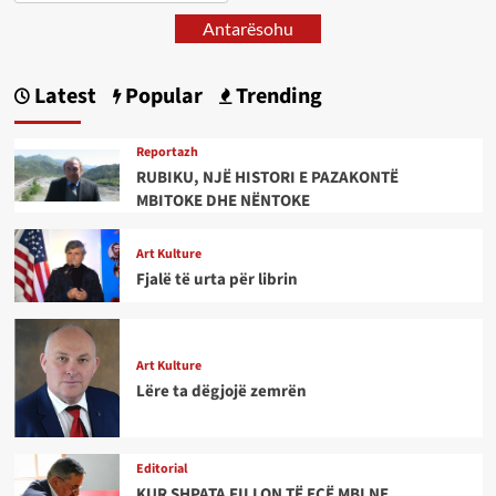
Antarësohu
Latest
Popular
Trending
Reportazh
RUBIKU, NJË HISTORI E PAZAKONTË
MBITOKE DHE NËNTOKE
Art Kulture
Fjalë të urta për librin
Art Kulture
Lëre ta dëgjojë zemrën
Editorial
KUR SHPATA FILLON TË ECË MBI NE