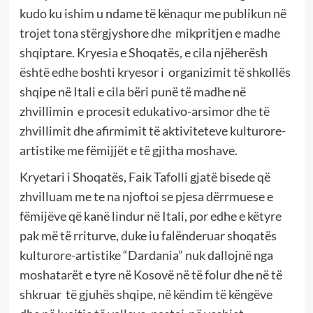
kudo ku ishim u ndame të kënaqur me publikun në
trojet tona stërgjyshore dhe mikpritjen e madhe
shqiptare. Kryesia e Shoqatës, e cila njëherësh
është edhe boshti kryesor i organizimit të shkollës
shqipe në Itali e cila bëri punë të madhe në
zhvillimin e procesit edukativo-arsimor dhe të
zhvillimit dhe afirmimit të aktiviteteve kulturore-
artistike me fëmijjët e të gjitha moshave.
Kryetari i Shoqatës, Faik Tafolli gjatë bisede që
zhvilluam me te na njoftoi se pjesa dërrmuese e
fëmijëve që kanë lindur në Itali, por edhe e këtyre
pak më të rriturve, duke iu falënderuar shoqatës
kulturore-artistike “Dardania” nuk dallojnë nga
moshatarët e tyre në Kosovë në të folur dhe në të
shkruar të gjuhës shqipe, në këndim të këngëve