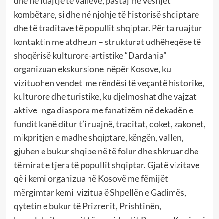
dhe në luajtje të valleve, pastaj në veshjet
kombëtare, si dhe në njohje të historisë shqiptare
dhe të traditave të popullit shqiptar. Për ta ruajtur
kontaktin me atdheun – strukturat udhëheqëse të
shoqërisë kulturore-artistike “Dardania”
organizuan ekskursione nëpër Kosove, ku
vizituohen vendet me rëndësi të veçantë historike,
kulturore dhe turistike, ku djelmoshat dhe vajzat
aktive nga diaspora me fanatizëm në dekadën e
fundit kanë ditur t’i ruajnë, traditat, doket, zakonet,
mikpritjen e madhe shqiptare, këngën, vallen,
gjuhen e bukur shqipe në të folur dhe shkruar dhe
të mirat e tjera të popullit shqiptar. Gjatë vizitave
që i kemi organizua në Kosovë me fëmijët
mërgimtar kemi vizitua ë Shpellën e Gadimës,
qytetin e bukur të Prizrenit, Prishtinën,