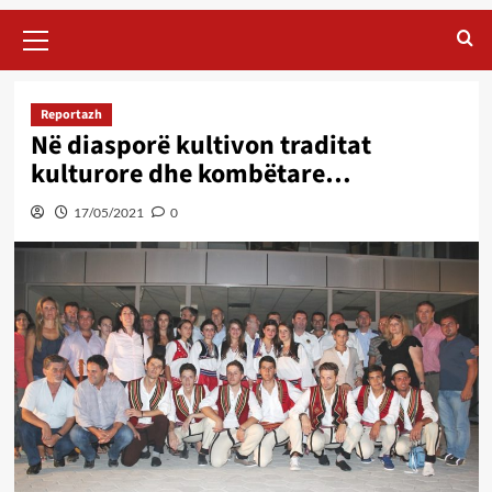
Primary
Menu
Reportazh
Në diasporë kultivon traditat
kulturore dhe kombëtare…
17/05/2021
0