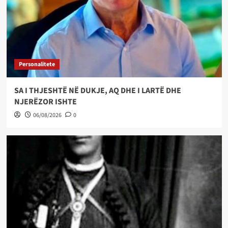
Personalitete
SA I THJESHTË NË DUKJE, AQ DHE I LARTË DHE
NJERËZOR ISHTE
06/08/2026
0