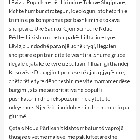
Lëvizja Popullore për Lirimin e Tokave Shqiptare,
kishte humbur strategun, ideologun, atdhetarin e
trimin e pa kompromis për bashkimin e tokave
shqiptare. Ukë Sadiku, Gjon Serreqi e Ndue
Përlleshi kishin mbetur pa këshilltarin e tyre.
Lëvizja u ndodhë para një udhëkryqi, ilegalen
shqiptare e pritnin ditë të vështira. Shumë grupe
ilegale e jatakë të tyre u zbuluan, filluan gjithandej
Kosovës e Dukagjinit procese të gjata gjyqësore,
anëtarët e tyre dënoheshin me vite marramendëse
burgimi, ata më autoritativë në popull i
pushkatonin dhe i ekspozonin në qytete të
ndryshme. Njerëzit likuidoheshin dhe humbnin pa
gjurmë.
Çeta e Ndue Përlleshit kishte mbetur të veprojë
thuajse e vetme maleve, me pak luftëtarë dhe