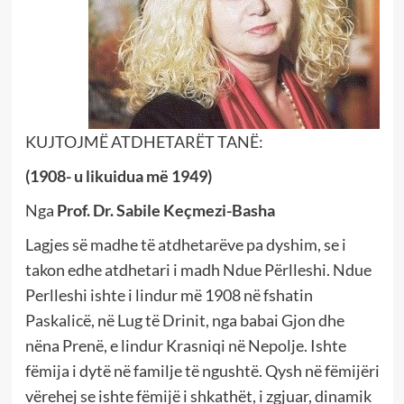
KUJTOJMË ATDHETARËT TANË:
(1908- u likuidua më 1949)
Nga
Prof. Dr. Sabile Keçmezi-Basha
Lagjes së madhe të atdhetarëve pa dyshim, se i
takon edhe atdhetari i madh Ndue Përlleshi. Ndue
Perlleshi ishte i lindur më 1908 në fshatin
Paskalicë, në Lug të Drinit, nga babai Gjon dhe
nëna Prenë, e lindur Krasniqi në Nepolje. Ishte
fëmija i dytë në familje të ngushtë. Qysh në fëmijëri
vërehej se ishte fëmijë i shkathët, i zgjuar, dinamik