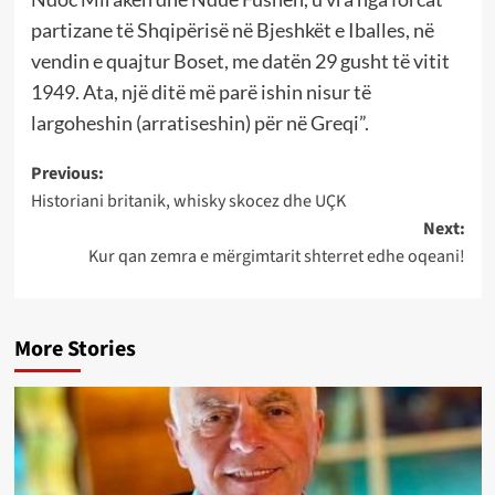
partizane të Shqipërisë në Bjeshkët e Iballes, në
vendin e quajtur Boset, me datën 29 gusht të vitit
1949. Ata, një ditë më parë ishin nisur të
largoheshin (arratiseshin) për në Greqi”.
Post
Previous:
Historiani britanik, whisky skocez dhe UÇK
navigation
Next:
Kur qan zemra e mërgimtarit shterret edhe oqeani!
More Stories