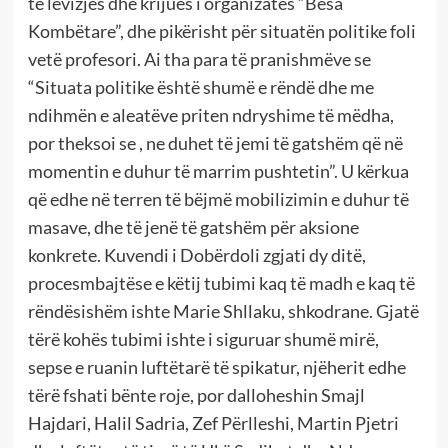
të lëvizjes dhe krijues i organizatës “Besa
Kombëtare”, dhe pikërisht për situatën politike foli
vetë profesori. Ai tha para të pranishmëve se
“Situata politike është shumë e rëndë dhe me
ndihmën e aleatëve priten ndryshime të mëdha,
por theksoi se , ne duhet të jemi të gatshëm që në
momentin e duhur të marrim pushtetin”. U kërkua
që edhe në terren të bëjmë mobilizimin e duhur të
masave, dhe të jenë të gatshëm për aksione
konkrete. Kuvendi i Dobërdoli zgjati dy ditë,
procesmbajtëse e këtij tubimi kaq të madh e kaq të
rëndësishëm ishte Marie Shllaku, shkodrane. Gjatë
tërë kohës tubimi ishte i siguruar shumë mirë,
sepse e ruanin luftëtarë të spikatur, njëherit edhe
tërë fshati bënte roje, por dalloheshin Smajl
Hajdari, Halil Sadria, Zef Përlleshi, Martin Pjetri