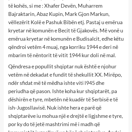
të kohës, si me : Xhafer Devën, Muharrem
Bajraktarin, Abaz Kupin, Mark Gjon Markun,
vëllezërit Kolë e Pashuk Bibën etj. Pastaj u emërua
kryetar në komunën e Becit të Gjakovës. Më vonë u
emërua kryetar në komunën e Budisalcit, edhe këtu
qëndroi vetëm 4 muaj, nga korriku 1944 e deri në
mbarim të nëntorit të vitit 1944 kur doli në mal.
Qëndresa e popullit shqiptar nuk është e njohur
vetëm në dekadat e fundit të shekullit XX. Mirëpo,
ndër sfidat më të mëdha ishte viti l945 dhe
periudha që pason. Ishte koha kur shqiptarët, pa
dëshirën e tyre, mbetën në kuadër të Serbisë e të
ish-Jugosllavisë. Nuk ishte hera e parë që
shqiptarëve iu mohua një e drejtë e ligjshme e tyre,
por ky do të jetë mashtrimi më i madh që