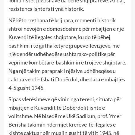
komunistët jugosllavë ua bënë shqiptarëve. Andaj,
rezistenca ishte fati ynë historik.
Në këto rrethana të krijuara, momenti historik
shtroi nevojën e domosdoshme për mbajtjen e një
Kuvendi të ilegales shqiptare, ku do të bëhej
bashkimi i të gjitha këtyre grupeve-lëvizjeve, me
një qendër udhëheqëse ushtarako-politike për
veprime kombëtare-bashkimin e trojeve shqiptare.
Nga një takim paraprak i njësive udhëheqëse u
caktua vendi- fshati Dobërdol, dhe data e mbajtjes
4-5 gusht 1945.
Sipas vlerësimeve që vinin nga tereni, situata për
mbajtjen e Kuvendit të Dobërdolit ishte e
volitshme. Në bisedë me Ukë Sadikun, prof. Ymer
Berisha takimin ndërmjet krerëve të ilegales e
kishte caktuar për muajin gusht të vitit 1945, në