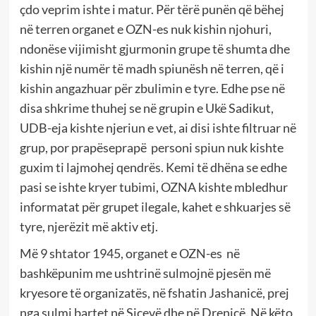
çdo veprim ishte i matur. Për tërë punën që bëhej
në terren organet e OZN-es nuk kishin njohuri,
ndonëse vijimisht gjurmonin grupe të shumta dhe
kishin një numër të madh spiunësh në terren, që i
kishin angazhuar për zbulimin e tyre. Edhe pse në
disa shkrime thuhej se në grupin e Ukë Sadikut,
UDB-eja kishte njeriun e vet, ai disi ishte filtruar në
grup, por prapëseprapë personi spiun nuk kishte
guxim ti lajmohej qendrës. Kemi të dhëna se edhe
pasi se ishte kryer tubimi, OZNA kishte mbledhur
informatat për grupet ilegale, kahet e shkuarjes së
tyre, njerëzit më aktiv etj.
Më 9 shtator 1945, organet e OZN-es në
bashkëpunim me ushtrinë sulmojnë pjesën më
kryesore të organizatës, në fshatin Jashanicë, prej
nga sulmi bartet në Siçevë dhe në Drenicë. Në këto