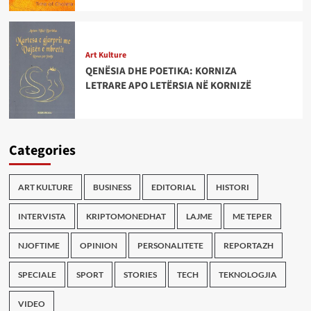
Art Kulture
QENËSIA DHE POETIKA: KORNIZA
LETRARE APO LETËRSIA NË KORNIZË
Categories
ART KULTURE
BUSINESS
EDITORIAL
HISTORI
INTERVISTA
KRIPTOMONEDHAT
LAJME
ME TEPER
NJOFTIME
OPINION
PERSONALITETE
REPORTAZH
SPECIALE
SPORT
STORIES
TECH
TEKNOLOGJIA
VIDEO