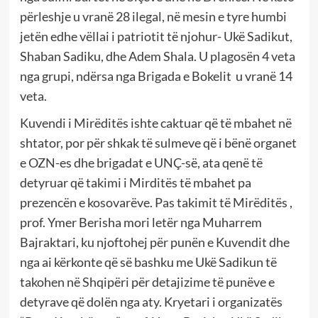
përleshje u vranë 28 ilegal, në mesin e tyre humbi
jetën edhe vëllai i patriotit të njohur- Ukë Sadikut,
Shaban Sadiku, dhe Adem Shala. U plagosën 4 veta
nga grupi, ndërsa nga Brigada e Bokelit u vranë 14
veta.
Kuvendi i Mirëditës ishte caktuar që të mbahet në
shtator, por për shkak të sulmeve që i bënë organet
e OZN-es dhe brigadat e UNÇ-së, ata qenë të
detyruar që takimi i Mirditës të mbahet pa
prezencën e kosovarëve. Pas takimit të Mirëditës ,
prof. Ymer Berisha mori letër nga Muharrem
Bajraktari, ku njoftohej për punën e Kuvendit dhe
nga ai kërkonte që së bashku me Ukë Sadikun të
takohen në Shqipëri për detajizime të punëve e
detyrave që dolën nga aty. Kryetari i organizatës