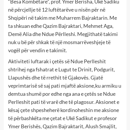
“Besa Kombëtare”, prof. Ymer Berisha, Ukë Sadiku
në përcjellje të 12 luftëtarëve u nisën për në
Shqipëri në takim me Muharrem Bajraktarin. Me
ta shkuan edhe Qazim Bajraktari, Mehmet Aga,
Demë Alia dhe Ndue Përlleshi. Megjithatë takimi
nuk u bë për shkak të një mosmarrëveshjeje të
vogël për vendin e takimit.
Aktiviteti luftarak i çetës së Ndue Perlleshit
shtrihej nga fshatrat e Lugut te Drinit, Podgurit,
Llapushës dhe të rrethit të Gjakovës. Gjatë
veprimtarisë së saj pati mjaftë aksione,ku armiku u
demtua shumë por edhe nga ana e çetës se Ndue
Perlleshit pati të vrarë dhe të plagosur. Aksionet e
kësaj çete shpesheherë kordinoheshin me aksione
të përbashkëta me çetat e Ukë Sadikut e profesor
Ymer Berishës, Qazim Bajraktarit, Alush Smajlit,