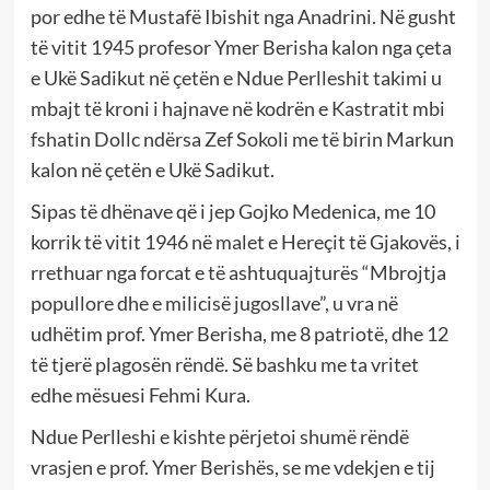
por edhe të Mustafë Ibishit nga Anadrini. Në gusht
të vitit 1945 profesor Ymer Berisha kalon nga çeta
e Ukë Sadikut në çetën e Ndue Perlleshit takimi u
mbajt të kroni i hajnave në kodrën e Kastratit mbi
fshatin Dollc ndërsa Zef Sokoli me të birin Markun
kalon në çetën e Ukë Sadikut.
Sipas të dhënave që i jep Gojko Medenica, me 10
korrik të vitit 1946 në malet e Hereçit të Gjakovës, i
rrethuar nga forcat e të ashtuquajturës “Mbrojtja
popullore dhe e milicisë jugosllave”, u vra në
udhëtim prof. Ymer Berisha, me 8 patriotë, dhe 12
të tjerë plagosën rëndë. Së bashku me ta vritet
edhe mësuesi Fehmi Kura.
Ndue Perlleshi e kishte përjetoi shumë rëndë
vrasjen e prof. Ymer Berishës, se me vdekjen e tij