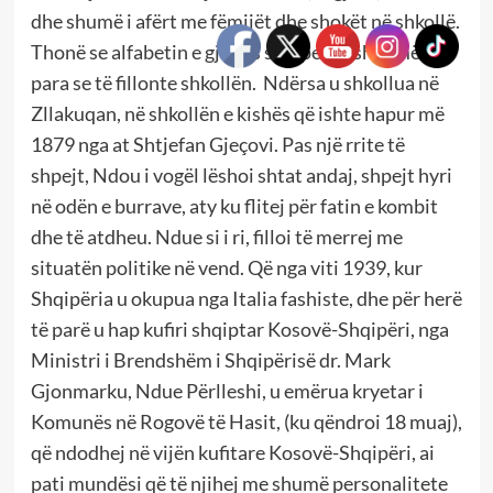
dhe shumë i afërt me fëmijët dhe shokët në shkollë.
Thonë se alfabetin e gjuhës shqipe e kishte mësuar
para se të fillonte shkollën. Ndërsa u shkollua në
Zllakuqan, në shkollën e kishës që ishte hapur më
1879 nga at Shtjefan Gjeçovi. Pas një rrite të
shpejt, Ndou i vogël lëshoi shtat andaj, shpejt hyri
në odën e burrave, aty ku flitej për fatin e kombit
dhe të atdheu. Ndue si i ri, filloi të merrej me
situatën politike në vend. Që nga viti 1939, kur
Shqipëria u okupua nga Italia fashiste, dhe për herë
të parë u hap kufiri shqiptar Kosovë-Shqipëri, nga
Ministri i Brendshëm i Shqipërisë dr. Mark
Gjonmarku, Ndue Përlleshi, u emërua kryetar i
Komunës në Rogovë të Hasit, (ku qëndroi 18 muaj),
që ndodhej në vijën kufitare Kosovë-Shqipëri, ai
pati mundësi që të njihej me shumë personalitete