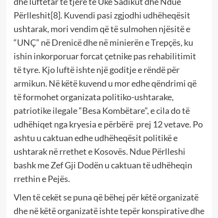
dhe luftëtar të tjerë të Ukë Sadikut dhe Ndue
Përlleshit[8]. Kuvendi pasi zgjodhi udhëheqësit
ushtarak, mori vendim që të sulmohen njësitë e
“UNÇ” në Drenicë dhe në minierën e Trepçës, ku
ishin inkorporuar forcat çetnike pas rehabilitimit
të tyre. Kjo luftë ishte një goditje e rëndë për
armikun. Në këtë kuvend u mor edhe qëndrimi që
të formohet organizata politiko-ushtarake,
patriotike ilegale “Besa Kombëtare”, e cila do të
udhëhiqet nga kryesia e përbërë prej 12 vetave. Po
ashtu u caktuan edhe udhëheqësit politikë e
ushtarak në rrethet e Kosovës. Ndue Përlleshi
bashk me Zef Gji Dodën u caktuan të udhëheqin
rrethin e Pejës.
Vlen të cekët se puna që bëhej për këtë organizatë
dhe në këtë organizatë ishte tepër konspirative dhe