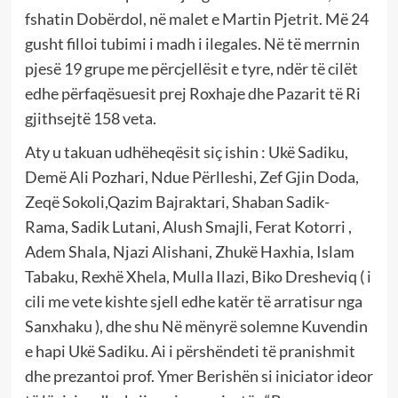
fshatin Dobërdol, në malet e Martin Pjetrit. Më 24
gusht filloi tubimi i madh i ilegales. Në të merrnin
pjesë 19 grupe me përcjellësit e tyre, ndër të cilët
edhe përfaqësuesit prej Roxhaje dhe Pazarit të Ri
gjithsejtë 158 veta.
Aty u takuan udhëheqësit siç ishin : Ukë Sadiku,
Demë Ali Pozhari, Ndue Përlleshi, Zef Gjin Doda,
Zeqë Sokoli,Qazim Bajraktari, Shaban Sadik-
Rama, Sadik Lutani, Alush Smajli, Ferat Kotorri ,
Adem Shala, Njazi Alishani, Zhukë Haxhia, Islam
Tabaku, Rexhë Xhela, Mulla Ilazi, Biko Dresheviq ( i
cili me vete kishte sjell edhe katër të arratisur nga
Sanxhaku ), dhe shu Në mënyrë solemne Kuvendin
e hapi Ukë Sadiku. Ai i përshëndeti të pranishmit
dhe prezantoi prof. Ymer Berishën si iniciator ideor