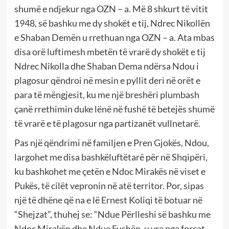
shumë e ndjekur nga OZN – a. Më 8 shkurt të vitit
1948, së bashku me dy shokët e tij, Ndrec Nikollën
e Shaban Demën u rrethuan nga OZN – a. Ata mbas
disa orë luftimesh mbetën të vrarë dy shokët e tij
Ndrec Nikolla dhe Shaban Dema ndërsa Ndou i
plagosur qëndroi në mesin e pyllit deri në orët e
para të mëngjesit, ku me një breshëri plumbash
çanë rrethimin duke lënë në fushë të betejës shumë
të vrarë e të plagosur nga partizanët vullnetarë.
Pas një qëndrimi në familjen e Pren Gjokës, Ndou,
largohet me disa bashkëluftëtarë për në Shqipëri,
ku bashkohet me çetën e Ndoc Mirakës në viset e
Pukës, të cilët vepronin në atë territor. Por, sipas
një të dhëne që na e lë Ernest Koliqi të botuar në
“Shejzat”, thuhej se: “Ndue Përlleshi së bashku me
Ndoc Mirakën dhe Ndue Fushën, u vra nga forcat