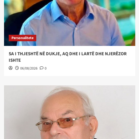
Personalitete
SA I THJESHTË NË DUKJE, AQ DHE I LARTË DHE NJERËZOR
ISHTE
06/08/2026
0