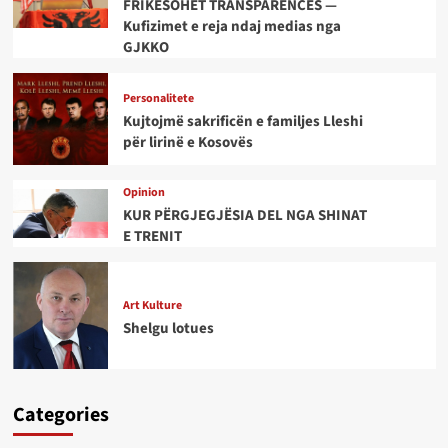
FRIKËSOHET TRANSPARENCËS —
Kufizimet e reja ndaj medias nga
GJKKO
Personalitete
Kujtojmë sakrificën e familjes Lleshi
për lirinë e Kosovës
Opinion
KUR PËRGJEGJËSIA DEL NGA SHINAT
E TRENIT
Art Kulture
Shelgu lotues
Categories