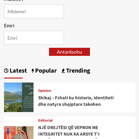
Emri
Antarësohu
Latest
Popular
Trending
Opinion
Shikaj – Fshati ku historia, identiteti
dhe natyra shqiptare takohen
Editorial
NJË DREJTËSI QË VEPRON ME
INTEGRITET NUK KA ARSYE T’I