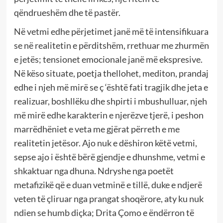
qëndrueshëm dhe të pastër.
Në vetmi edhe përjetimet janë më të intensifikuara
se në realitetin e përditshëm, rrethuar me zhurmën
e jetës; tensionet emocionale janë më ekspresive.
Në këso situate, poetja thellohet, mediton, prandaj
edhe i njeh më mirë se ç ‘është fati tragjik dhe jeta e
realizuar, boshllëku dhe shpirti i mbushulluar, njeh
më mirë edhe karakterin e njerëzve tjerë, i peshon
marrëdhëniet e veta me gjërat përreth e me
realitetin jetësor. Ajo nuk e dëshiron këtë vetmi,
sepse ajo i është bërë gjendje e dhunshme, vetmi e
shkaktuar nga dhuna. Ndryshe nga poetët
metafizikë që e duan vetminë e tillë, duke e ndjerë
veten të çliruar nga prangat shoqërore, aty ku nuk
ndien se humb diçka; Drita Çomo e ëndërron të