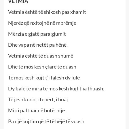
VETMIA
Vetmia është të shikosh pas xhamit
Njerëz që nxitojnë në mbrëmje
Mërzia e gjatë para gjumit
Dhe vapa në netët pa hënë.
Vetmia është të duash shumë
Dhe të mos kesh çfarë të duash
Të mos kesh kujt t’i falësh dy lule
Dy fjalë të mira të mos kesh kujt t’ia thuash.
Të jesh kudo, i tepërt, i huaj
Mik i paftuar në botë, hije
Pa një kujtim që të të bëjë të vuash