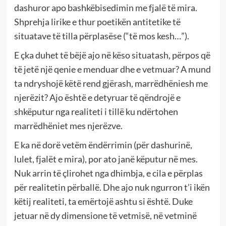
dashuror apo bashkëbisedimin me fjalë të mira.
Shprehja lirike e thur poetikën antitetike të
situatave të tilla përplasëse (“të mos kesh…”).
E çka duhet të bëjë ajo në këso situatash, përpos që
të jetë një qenie e menduar dhe e vetmuar? A mund
ta ndryshojë këtë rend gjërash, marrëdhëniesh me
njerëzit? Ajo është e detyruar të qëndrojë e
shkëputur nga realiteti i tillë ku ndërtohen
marrëdhëniet mes njerëzve.
E ka në dorë vetëm ëndërrimin (për dashurinë,
lulet, fjalët e mira), por ato janë këputur në mes.
Nuk arrin të çlirohet nga dhimbja, e cila e përplas
për realitetin përballë. Dhe ajo nuk ngurron t’i ikën
këtij realiteti, ta emërtojë ashtu si është. Duke
jetuar në dy dimensione të vetmisë, në vetminë