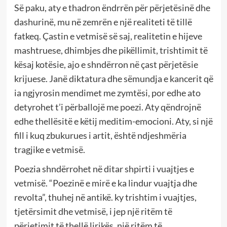
Së paku, aty e thadron ëndrrën për përjetësinë dhe
dashurinë, mu në zemrën e një realiteti të tillë
fatkeq. Çastin e vetmisë së saj, realitetin e hijeve
mashtruese, dhimbjes dhe pikëllimit, trishtimit të
kësaj kotësie, ajo e shndërron në çast përjetësie
krijuese. Janë diktatura dhe sëmundja e kancerit që
ia ngjyrosin mendimet me zymtësi, por edhe ato
detyrohet t’i përballojë me poezi. Aty qëndrojnë
edhe thellësitë e këtij meditim-emocioni. Aty, si një
fill i kuq zbukurues i artit, është ndjeshmëria
tragjike e vetmisë.
Poezia shndërrohet në ditar shpirti i vuajtjes e
vetmisë. “Poezinë e mirë e ka lindur vuajtja dhe
revolta”, thuhej në antikë. ky trishtim i vuajtjes,
tjetërsimit dhe vetmisë, i jep një ritëm të
përjetimit të thellë lirikës, një ritëm të