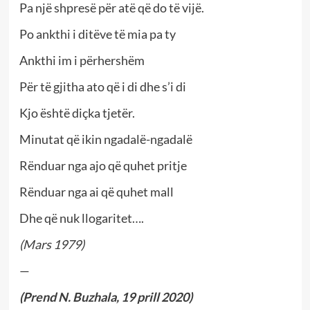
Pa një shpresë për atë që do të vijë.
Po ankthi i ditëve të mia pa ty
Ankthi im i përhershëm
Për të gjitha ato që i di dhe s’i di
Kjo është diçka tjetër.
Minutat që ikin ngadalë-ngadalë
Rënduar nga ajo që quhet pritje
Rënduar nga ai që quhet mall
Dhe që nuk llogaritet….
(Mars 1979)
—
(Prend N. Buzhala, 19 prill 2020)