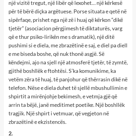
një vizitë tregut, një libër që lexohet… një kërkesë
për të bërë diçka argëtuese. Porse situata e qetë në
sipërfaqe, prishet nga një zë i huaj që kërkon “dikë
tjetër” (asociacion përgjimesh të diktaturës, varg
që e thur psiko-lirikën me s dramatik), një ditë
pushimi si e diela, me zbrazëtinë e saj, e diel pa diell
e me biseda boshe, që nuk thonë asgjë. Së
këndejmi, ajo na sjell një atmosferë tjetër, të zymtë,
gjithë boshllëk e ftohtësi. S’ka komunikime, ka
vetëm zëra të huaj, të panjohur që thërrasin dikë në
telefon. Nëse e diela duhet të sjellë mbushullimin e
shpirtit a mirënjohje bekimesh, e vetmja gjë që
arrin ta bëjë, janë meditimet poetike. Një boshllëk
tragjik. Një shpirt i vetmuar, që vegjeton në
zbrazëtinë e ekzistencës.
2.