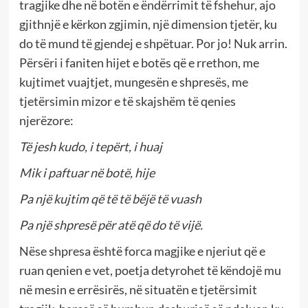
tragjike dhe në botën e ëndërrimit të fshehur, ajo
gjithnjë e kërkon zgjimin, një dimension tjetër, ku
do të mund të gjendej e shpëtuar. Por jo! Nuk arrin.
Përsëri i faniten hijet e botës që e rrethon, me
kujtimet vuajtjet, mungesën e shpresës, me
tjetërsimin mizor e të skajshëm të qenies
njerëzore:
Të jesh kudo, i tepërt, i huaj
Mik i paftuar në botë, hije
Pa një kujtim që të të bëjë të vuash
Pa një shpresë për atë që do të vijë.
Nëse shpresa është forca magjike e njeriut që e
ruan qenien e vet, poetja detyrohet të këndojë mu
në mesin e errësirës, në situatën e tjetërsimit