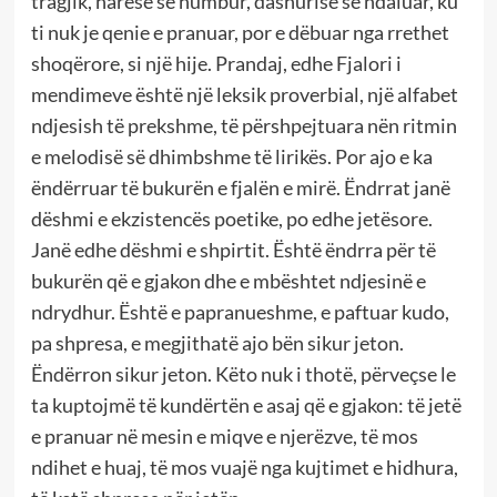
tragjik, haresë së humbur, dashurisë së ndaluar, ku
ti nuk je qenie e pranuar, por e dëbuar nga rrethet
shoqërore, si një hije. Prandaj, edhe Fjalori i
mendimeve është një leksik proverbial, një alfabet
ndjesish të prekshme, të përshpejtuara nën ritmin
e melodisë së dhimbshme të lirikës. Por ajo e ka
ëndërruar të bukurën e fjalën e mirë. Ëndrrat janë
dëshmi e ekzistencës poetike, po edhe jetësore.
Janë edhe dëshmi e shpirtit. Është ëndrra për të
bukurën që e gjakon dhe e mbështet ndjesinë e
ndrydhur. Është e papranueshme, e paftuar kudo,
pa shpresa, e megjithatë ajo bën sikur jeton.
Ëndërron sikur jeton. Këto nuk i thotë, përveçse le
ta kuptojmë të kundërtën e asaj që e gjakon: të jetë
e pranuar në mesin e miqve e njerëzve, të mos
ndihet e huaj, të mos vuajë nga kujtimet e hidhura,