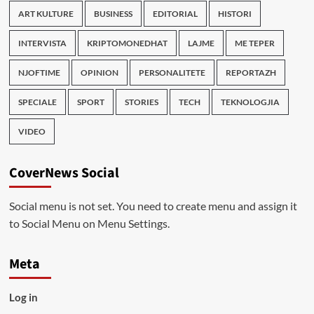
ART KULTURE
BUSINESS
EDITORIAL
HISTORI
INTERVISTA
KRIPTOMONEDHAT
LAJME
ME TEPER
NJOFTIME
OPINION
PERSONALITETE
REPORTAZH
SPECIALE
SPORT
STORIES
TECH
TEKNOLOGJIA
VIDEO
CoverNews Social
Social menu is not set. You need to create menu and assign it
to Social Menu on Menu Settings.
Meta
Log in