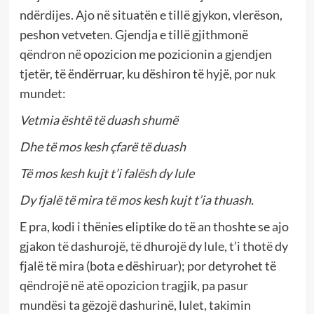
ndërdijes. Ajo në situatën e tillë gjykon, vlerëson,
peshon vetveten. Gjendja e tillë gjithmonë
qëndron në opozicion me pozicionin a gjendjen
tjetër, të ëndërruar, ku dëshiron të hyjë, por nuk
mundet:
Vetmia është të duash shumë
Dhe të mos kesh çfarë të duash
Të mos kesh kujt t’i falësh dy lule
Dy fjalë të mira të mos kesh kujt t’ia thuash.
E pra, kodi i thënies eliptike do të an thoshte se ajo
gjakon të dashurojë, të dhurojë dy lule, t’i thotë dy
fjalë të mira (bota e dëshiruar); por detyrohet të
qëndrojë në atë opozicion tragjik, pa pasur
mundësi ta gëzojë dashurinë, lulet, takimin