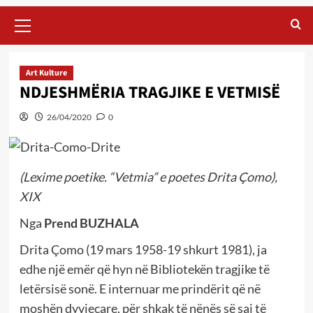
Primary
Menu
Art Kulture
NDJESHMËRIA TRAGJIKE E VETMISË
26/04/2020
0
(Lexime poetike. “Vetmia” e poetes Drita Çomo),
XIX
Nga
Prend BUZHALA
Drita Çomo (19 mars 1958-19 shkurt 1981), ja
edhe një emër që hyn në Bibliotekën tragjike të
letërsisë sonë. E internuar me prindërit që në
moshën dyvjeçare, për shkak të nënës së saj të