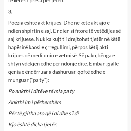
të ketë shpresa për jetën.
3.
Poezia është akt krijues. Dhe në këtë akt ajo e
ndien shpirtin e saj. E ndien si fitore të vetëdijes së
saj krijuese. Nuk ka kujt t’i drejtohet tjetër në këtë
hapësirë kaosi e çrregullimi, përpos këtij akti
krijues në mediumin e vetmisë. Së paku, kënga e
shtyn vdekjen edhe për ndonjë ditë. E mban gjallë
qenia e ëndërruar a dashuruar, qoftë edhe e
munguar (“pa ty”):
Po ankthi i ditëve të mia pa ty
Ankthi im i përhershëm
Për të gjitha ato që i di dhe s’i di
Kjo është diçka tjetër.