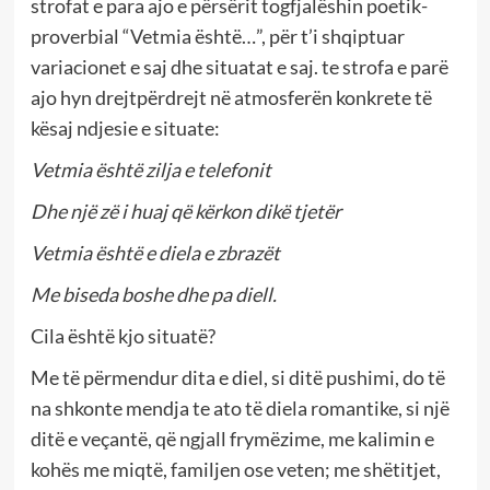
strofat e para ajo e përsërit togfjalëshin poetik-
proverbial “Vetmia është…”, për t’i shqiptuar
variacionet e saj dhe situatat e saj. te strofa e parë
ajo hyn drejtpërdrejt në atmosferën konkrete të
kësaj ndjesie e situate:
Vetmia është zilja e telefonit
Dhe një zë i huaj që kërkon dikë tjetër
Vetmia është e diela e zbrazët
Me biseda boshe dhe pa diell.
Cila është kjo situatë?
Me të përmendur dita e diel, si ditë pushimi, do të
na shkonte mendja te ato të diela romantike, si një
ditë e veçantë, që ngjall frymëzime, me kalimin e
kohës me miqtë, familjen ose veten; me shëtitjet,