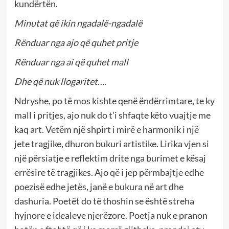
kundërtën.
Minutat që ikin ngadalë-ngadalë
Rënduar nga ajo që quhet pritje
Rënduar nga ai që quhet mall
Dhe që nuk llogaritet….
Ndryshe, po të mos kishte qenë ëndërrimtare, te ky
mall i pritjes, ajo nuk do t’i shfaqte këto vuajtje me
kaq art. Vetëm një shpirt i mirë e harmonik i një
jete tragjike, dhuron bukuri artistike. Lirika vjen si
një përsiatje e reflektim drite nga burimet e kësaj
errësire të tragjikes. Ajo që i jep përmbajtje edhe
poezisë edhe jetës, janë e bukura në art dhe
dashuria. Poetët do të thoshin se është streha
hyjnore e idealeve njerëzore. Poetja nuk e pranon