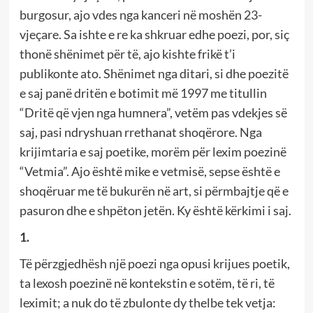
burgosur, ajo vdes nga kanceri në moshën 23-
vjeçare. Sa ishte e re ka shkruar edhe poezi, por, siç
thonë shënimet për të, ajo kishte frikë t’i
publikonte ato. Shënimet nga ditari, si dhe poezitë
e saj panë dritën e botimit më 1997 me titullin
“Dritë që vjen nga humnera”, vetëm pas vdekjes së
saj, pasi ndryshuan rrethanat shoqërore. Nga
krijimtaria e saj poetike, morëm për lexim poezinë
“Vetmia”. Ajo është mike e vetmisë, sepse është e
shoqëruar me të bukurën në art, si përmbajtje që e
pasuron dhe e shpëton jetën. Ky është kërkimi i saj.
1.
Të përzgjedhësh një poezi nga opusi krijues poetik,
ta lexosh poezinë në kontekstin e sotëm, të ri, të
leximit; a nuk do të zbulonte dy thelbe tek vetja: