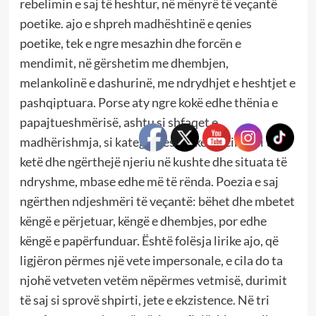
rebelimin e saj të heshtur, në mënyrë të veçantë
poetike. ajo e shpreh madhështinë e qenies
poetike, tek e ngre mesazhin dhe forcën e
mendimit, në gërshetim me dhembjen,
melankolinë e dashurinë, me ndrydhjet e heshtjet e
pashqiptuara. Porse aty ngre kokë edhe thënia e
papajtueshmërisë, ashtu si shfaqet e
madhërishmja, si kategori estetike, të cilën di ta
ketë dhe ngërthejë njeriu në kushte dhe situata të
ndryshme, mbase edhe më të rënda. Poezia e saj
ngërthen ndjeshmëri të veçantë: bëhet dhe mbetet
këngë e përjetuar, këngë e dhembjes, por edhe
këngë e papërfunduar. Është folësja lirike ajo, që
ligjëron përmes një vete impersonale, e cila do ta
njohë vetveten vetëm nëpërmes vetmisë, durimit
të saj si sprovë shpirti, jete e ekzistence. Në tri