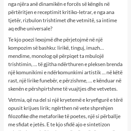
nga njëra anë dinamikën e forcës së këngës në
përtëritjen e receptimit kritiko-letrar, e nga ana
tjetër, rizbulon trishtimet dhe vetmitë, sa intime
aq edhe universale?
Te kjo poezi lexojmë dhe përjetojmë në një
kompozim së bashku: lirikë, tinguj, imazh…
mendime, monolog që përpiqet ta mbulojë
trishtimin, … të gjitha ndërthuren e pleksen brenda
një komunikimi e ndërkomunkimi artistik … në këtë
rast, një lirike funebër, e përzishme, … e kënduar në
skenën e përshpirtshme të vuajtjes dhe vetvetes.
Vetmia, që na del si një kryetemë e kryefigurë e tërë
opusit krijues lirik; ngërthen në vete shprehjen
filozofike dhe metaforike të poetes, një si përballje
me sfidat e jetës. E te kjo sfidë ajo e sintetizon