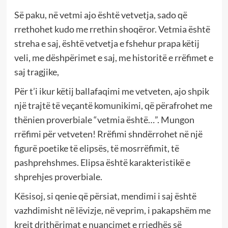
Së paku, në vetmi ajo është vetvetja, sado që
rrethohet kudo me rrethin shoqëror. Vetmia është
streha e saj, është vetvetja e fshehur prapa këtij
veli, me dëshpërimet e saj, me historitë e rrëfimet e
saj tragjike,
Për t’i ikur këtij ballafaqimi me vetveten, ajo shpik
një trajtë të veçantë komunikimi, që përafrohet me
thënien proverbiale “vetmia është…”. Mungon
rrëfimi për vetveten! Rrëfimi shndërrohet në një
figurë poetike të elipsës, të mosrrëfimit, të
pashprehshmes. Elipsa është karakteristikë e
shprehjes proverbiale.
Kësisoj, si qenie që përsiat, mendimi i saj është
vazhdimisht në lëvizje, në veprim, i pakapshëm me
krejt drithërimat e nuancimet e rrjedhës së