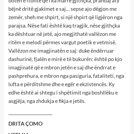
botën e ftohtë që i ka marrë gjithçka, prandaj aty
bëjnë dritë gjakimet e saj… sepse ajo dëgjon me
zemër, sheh me shpirt, si një shpirt që ligjëron nga
parajsa. Nëse fati është kaq tragjik, nëse gjithçka
ka dështuar në jetë, ajo megjithatë vallëzon me
ritëm e melodi përmes vargut poetik e vetmisë.
Vallëzon me imagjinatën e saj: duke ëndërruar
dashurinë, fjalën e mirë e të bukurën: është po kjo
imagjinatë që e mbron jetën e saj dhe ëndrrat e
pashprehura, e mbron nga pasiguria, fataliteti, nga
lufta e përditshme dhe e egër e ekzistencës. Ky
edhe është ai shtegu i shpëtimit nga boshllëku e
asgjëja, nga zhdukja e fikja e jetës.
_____________________
DRITA ÇOMO