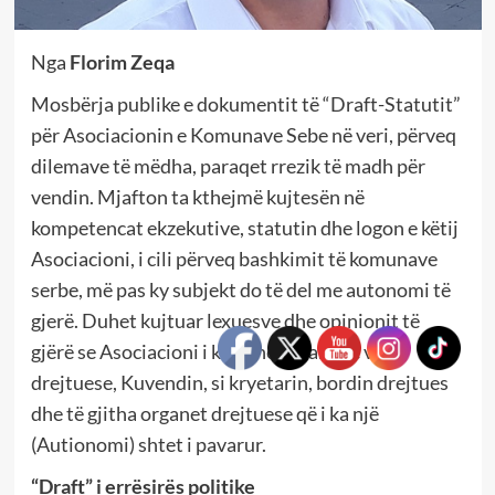
Nga
Florim Zeqa
Mosbërja publike e dokumentit të “Draft-Statutit”
për Asociacionin e Komunave Sebe në veri, përveq
dilemave të mëdha, paraqet rrezik të madh për
vendin. Mjafton ta kthejmë kujtesën në
kompetencat ekzekutive, statutin dhe logon e këtij
Asociacioni, i cili përveq bashkimit të komunave
serbe, më pas ky subjekt do të del me autonomi të
gjerë. Duhet kujtuar lexuesve dhe opinionit të
gjërë se Asociacioni i ka edhe organet e veta
drejtuese, Kuvendin, si kryetarin, bordin drejtues
dhe të gjitha organet drejtuese që i ka një
(Autionomi) shtet i pavarur.
“Draft” i errësirës politike