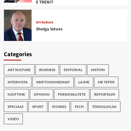
E TRENIT
Art Kulture
Shelgu lotues
Categories
ART KULTURE
BUSINESS
EDITORIAL
HISTORI
INTERVISTA
KRIPTOMONEDHAT
LAJME
ME TEPER
NJOFTIME
OPINION
PERSONALITETE
REPORTAZH
SPECIALE
SPORT
STORIES
TECH
TEKNOLOGJIA
VIDEO