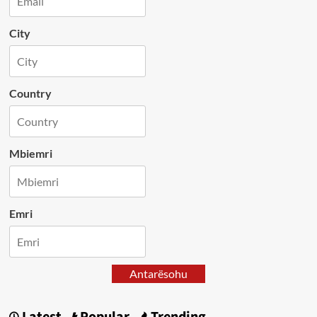
City
Country
Mbiemri
Emri
Antarësohu
Latest
Popular
Trending