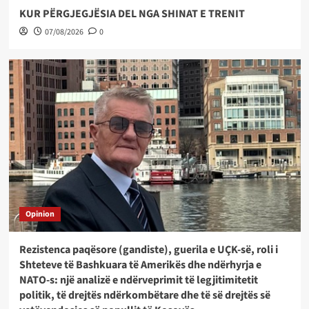
KUR PËRGJEGJËSIA DEL NGA SHINAT E TRENIT
07/08/2026
0
Opinion
Rezistenca paqësore (gandiste), guerila e UÇK-së, roli i
Shteteve të Bashkuara të Amerikës dhe ndërhyrja e
NATO-s: një analizë e ndërveprimit të legjitimitetit
politik, të drejtës ndërkombëtare dhe të së drejtës së