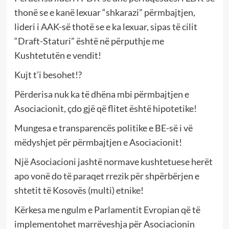
thonë se e kanë lexuar “shkarazi” përmbajtjen,
lideri i AAK-së thotë se e ka lexuar, sipas të cilit
“Draft-Staturi” është në përputhje me
Kushtetutën e vendit!
Kujt t’i besohet!?
Përderisa nuk ka të dhëna mbi përmbajtjen e
Asociacionit, çdo gjë që flitet është hipotetike!
Mungesa e transparencës politike e BE-së i vë
mëdyshjet për përmbajtjen e Asociacionit!
Një Asociacioni jashtë normave kushtetuese herët
apo vonë do të paraqet rrezik për shpërbërjen e
shtetit të Kosovës (multi) etnike!
Kërkesa me ngulm e Parlamentit Evropian që të
implementohet marrëveshja për Asociacionin