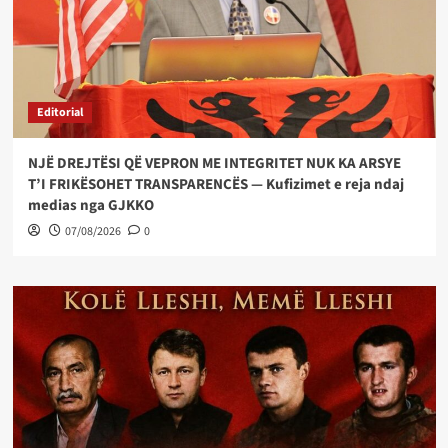
Editorial
NJË DREJTËSI QË VEPRON ME INTEGRITET NUK KA ARSYE
T’I FRIKËSOHET TRANSPARENCËS — Kufizimet e reja ndaj
medias nga GJKKO
07/08/2026
0