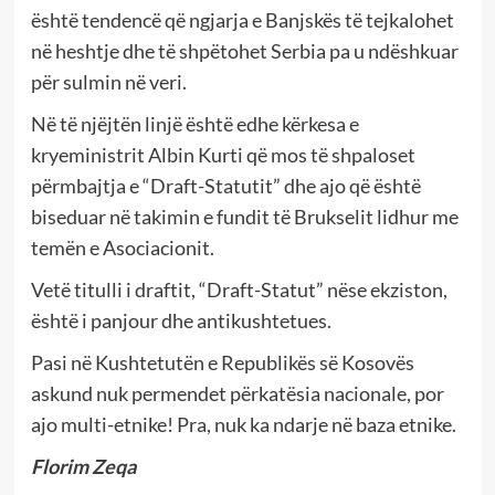
është tendencë që ngjarja e Banjskës të tejkalohet
në heshtje dhe të shpëtohet Serbia pa u ndëshkuar
për sulmin në veri.
Në të njëjtën linjë është edhe kërkesa e
kryeministrit Albin Kurti që mos të shpaloset
përmbajtja e “Draft-Statutit” dhe ajo që është
biseduar në takimin e fundit të Brukselit lidhur me
temën e Asociacionit.
Vetë titulli i draftit, “Draft-Statut” nëse ekziston,
është i panjour dhe antikushtetues.
Pasi në Kushtetutën e Republikës së Kosovës
askund nuk permendet përkatësia nacionale, por
ajo multi-etnike! Pra, nuk ka ndarje në baza etnike.
Florim Zeqa