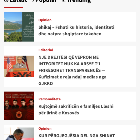
Opinion
Shikaj – Fshati ku historia, identiteti
dhe natyra shqiptare takohen
Editorial
NJË DREJTËSI QË VEPRON ME
INTEGRITET NUK KA ARSYE T’I
FRIKËSOHET TRANSPARENCËS —
Kufizimet e reja ndaj medias nga
GJKKO
Personalitete
Kujtojmë sakrificën e familjes Lleshi
për lirinë e Kosovës
Opinion
KUR PËRGJEGJËSIA DEL NGA SHINAT