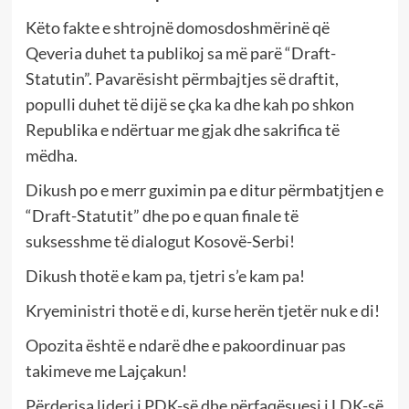
Këto fakte e shtrojnë domosdoshmërinë që
Qeveria duhet ta publikoj sa më parë “Draft-
Statutin”. Pavarësisht përmbajtjes së draftit,
populli duhet të dijë se çka ka dhe kah po shkon
Republika e ndërtuar me gjak dhe sakrifica të
mëdha.
Dikush po e merr guximin pa e ditur përmbatjtjen e
“Draft-Statutit” dhe po e quan finale të
suksesshme të dialogut Kosovë-Serbi!
Dikush thotë e kam pa, tjetri s’e kam pa!
Kryeministri thotë e di, kurse herën tjetër nuk e di!
Opozita është e ndarë dhe e pakoordinuar pas
takimeve me Lajçakun!
Përderisa lideri i PDK-së dhe përfaqësuesi i LDK-së