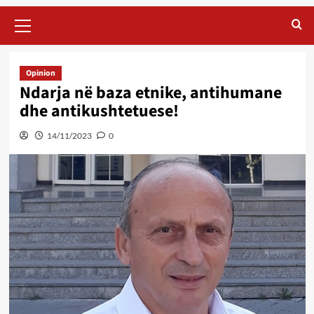
Primary
Menu
Opinion
Ndarja në baza etnike, antihumane
dhe antikushtetuese!
14/11/2023
0