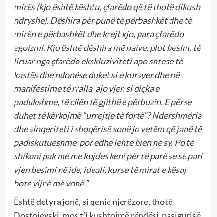
mirës (kjo është kështu, çfarëdo që të thotë dikush
ndryshe). Dëshira për punë të përbashkët dhe të
mirën e përbashkët dhe krejt kjo, para çfarëdo
egoizmi. Kjo është dëshira më naive, plot besim, të
liruar nga çfarëdo ekskluziviteti apo shtese të
kastës dhe ndonëse duket si e kursyer dhe në
manifestime të rralla, ajo vjen si diçka e
padukshme, të cilën të gjithë e përbuzin. E përse
duhet të kërkojmë “urrejtje të fortë”? Ndershmëria
dhe sinqeriteti i shoqërisë sonë jo vetëm që janë të
padiskutueshme, por edhe lehtë bien në sy. Po të
shikoni pak më me kujdes keni për të parë se së pari
vjen besimi në ide, ideali, kurse të mirat e kësaj
bote vijnë më vonë.”
Është detyra jonë, si qenie njerëzore, thotë
Dostojevski, mos t’i kushtojmë rëndësi pasigurisë