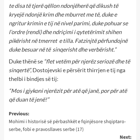
te disa të tjerë qëllon ndonjëherë që dikush të
kryejë ndonjë krim dhe mburret me të, duke e
ngritur krimin e tij në nivel parimi, duke pohuar se
l’ordre (rendi) dhe ndriçimi i qytetërimit shihen
pikërisht në tmerret e tilla. Fatzinjtë përfundojnë
duke besuar në të sinqerisht dhe verbërisht.”
Duke thënë se
“flet vetëm për njerëz seriozë dhe të
sinqertë”,
Dostojevski e përsërit thirrjen e tij nga
thelbi i bindjes së tij:
“Mos i gjykoni njerëzit për atë që janë, por për atë
që duan të jenë!”
Post
Previous:
Mohimi i historisë së përbashkët e fqinjësore shqiptaro-
navigation
serbe, fobi e pravosllaves serbe (17)
Next: