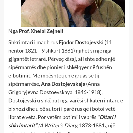
Nga
Prof. Xhelal Zejneli
Shkrimtari i madh rus
Fjodor Dostojevski
(11
nëntor 1821 – 9 shkurt 1881) njihet si një nga
gjigantët letrarë. Përveç kësaj, ai ishte edhe një
sipërmarrës dhe pionier i shkëlqyer në fushën
e botimit. Me mbështetjen e gruas së tij
sipërmarrëse,
Ana Dostojevskaja
(Anna
Grigoryjevna Dostoevskaya, 1846-1918),
Dostojevski u shkëput nga varësi shkatërrimtare e
bixhozi dhe u bë autori i parë rus që i botoi vetë
librat e veta. Por vetëm botimi i veprës
“Ditari i
shkrimtarit”
(A Writer’s Diary,
1873-1881
),
një