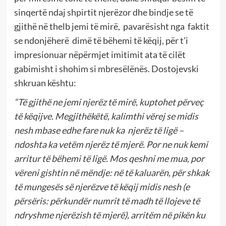
sinqertë ndaj shpirtit njerëzor dhe bindje se të
gjithë në thelb jemi të mirë, pavarësisht nga faktit
se ndonjëherë dimë të bëhemi të këqij, për t’i
impresionuar nëpërmjet imitimit ata të cilët
gabimisht i shohim si mbresëlënës. Dostojevski
shkruan kështu:
“Të gjithë ne jemi njerëz të mirë, kuptohet përveç
të këqijve. Megjithëkëtë, kalimthi vërej se midis
nesh mbase edhe fare nuk ka njerëz të ligë –
ndoshta ka vetëm njerëz të mjerë. Por ne nuk kemi
arritur të bëhemi të ligë. Mos qeshni me mua, por
vëreni gishtin në mëndje: në të kaluarën, për shkak
të mungesës së njerëzve të këqij midis nesh (e
përsëris: përkundër numrit të madh të llojeve të
ndryshme njerëzish të mjerë), arritëm në pikën ku