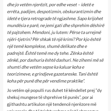
dhe jo vetëm njerëzit, por edhe veset – idetë e
errëta, padijen, despotizmin, obskurantizmin dhe
idetë e tjera retrograde të ngjashme. Sapo krijohet
mundësia e parë, ne jemi gati dhe shprehim dëshirë
të pajtohem. Mendoni, ju lutem: Përse ta urrejmë
njëri-tjetrin? Për shkak të një krimi? Por kjo është
një temë komplekse, shumë delikate dhe e
padrejtë. Është temë me dy tehe. Zënka është
zënkë, por dashuria është dashuri. Ne zihemi më së
shumti dhe vetëm sepse ka kaluar koha e
teorizimeve, e grindjeve gazetareske. Tani është
koha për punë dhe për vendime praktike”.
Jo vetëm që populli rus duhet të këndellet prej “dy
shekuj mungese të shprehive të punës”, por ai
gjithashtu artikulon një tendencë njerëzore më