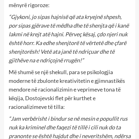
mënyrë rigoroze:
“Gjykoni, jo sipas hajnisë që ata kryejnë shpesh,
por sipas gjërave të mëdha dhe të shenjta që i kanë
lakmi në krejt atë hajni. Përveç kësaj, çdo njeri nuk
është horr. Ka edhe shenjtorë të vërtetë dhe çfarë
shenjtorësh! Vetë ata janë të ndriçuar dhe të
gjithëve na e ndriçojnë rrugën!”
Më shumë se një shekull, para se psikologjia
moderne të zbulonte kreativitetin e gjimnastikës
mendore në racionalizimin e veprimeve tona të
këqija, Dostojevski flet për kurthet e
racionalizimeve të tilla:
“Jam verbërisht i bindur se në mesin e popullit rus
nuk ka kriminel dhe faqezi të tillë i cili nuk do ta
pranonte se është hajdut dhe i neveritshëm, ndërsa