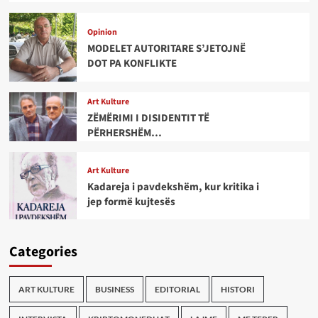
Opinion
MODELET AUTORITARE S’JETOJNË
DOT PA KONFLIKTE
Art Kulture
ZËMËRIMI I DISIDENTIT TË
PËRHERSHËM…
Art Kulture
Kadareja i pavdekshëm, kur kritika i
jep formë kujtesës
Categories
ART KULTURE
BUSINESS
EDITORIAL
HISTORI