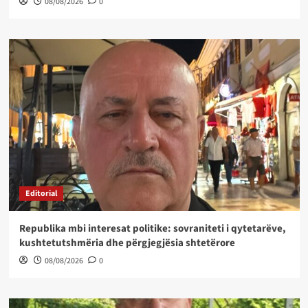
08/08/2026
0
Editorial
Republika mbi interesat politike: sovraniteti i qytetarëve,
kushtetutshmëria dhe përgjegjësia shtetërore
08/08/2026
0