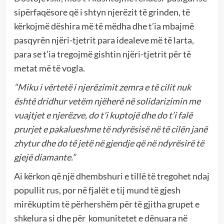
sipërfaqësore që i shtyn njerëzit të grinden, të
kërkojmë dëshira më të mëdha dhe t’ia mbajmë
pasqyrën njëri-tjetrit para idealeve më të larta,
para se t’ia tregojmë gishtin njëri-tjetrit për të
metat më të vogla.
“Miku i vërtetë i njerëzimit zemra e të cilit nuk
është dridhur vetëm njëherë në solidarizimin me
vuajtjet e njerëzve, do t’i kuptojë dhe do t’i falë
prurjet e pakalueshme të ndyrësisë në të cilën janë
zhytur dhe do të jetë në gjendje që në ndyrësirë të
gjejë diamante.”
Ai kërkon që një dhembshuri e tillë të tregohet ndaj
popullit rus, por në fjalët e tij mund të gjesh
mirëkuptim të përhershëm për të gjitha grupet e
shkelura si dhe për komunitetet e dënuara në