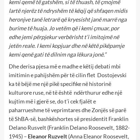
kemi qemë të gatshëm, si të thuash, të çmojmë
lartë njerëz të ndryshëm të këqij që shfaqen midis
heronjve tanë letrarë që kryesisht janë marrë nga
burime të huaja. Jo vetëm që i kemi çmuar, por
edhe jemi përpjekur verbërisht t’i imitojmë në
jetën reale. I kemi kopjuar dhe në këtë pikëpamje
kemi qenë gati të dilnim nga lëkura jonë.”
Dhe derisa pjesa më e madhe e këtij debati mbi
imitimin e pahijshëm për të cilin flet Dostojevski
ka të bëjë me një pikë specifike në historinë
kulturore ruse, në të është ndërthurur edhe një
kujtim më i gjerë se, do t’i cek fjalët e
paharrueshme të veprimtares dhe Zonjës së parë
të ShBA-së, bashkëshortes së presidentit Franklin
Delano Rusvelt (Franklin Delano Roosevelt, 1882-
1945) –
Eleanor Ruzvelt
(Anna Eleanor Roosevelt,