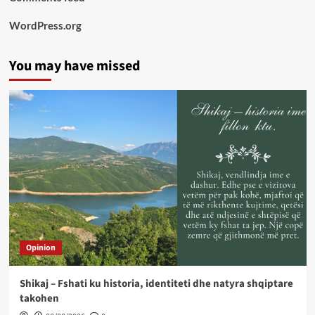
WordPress.org
You may have missed
Opinion
Shikaj – Fshati ku historia, identiteti dhe natyra shqiptare
takohen