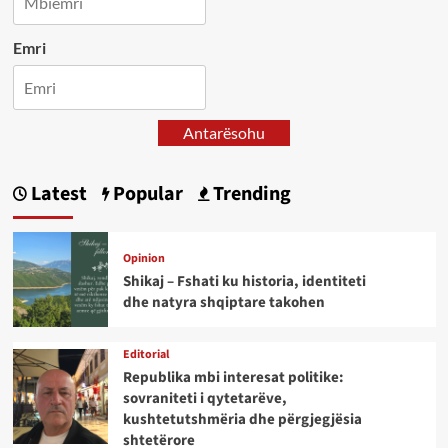
Emri
Antarësohu
Latest
Popular
Trending
Opinion
Shikaj – Fshati ku historia, identiteti
dhe natyra shqiptare takohen
Editorial
Republika mbi interesat politike:
sovraniteti i qytetarëve,
kushtetutshmëria dhe përgjegjësia
shtetërore