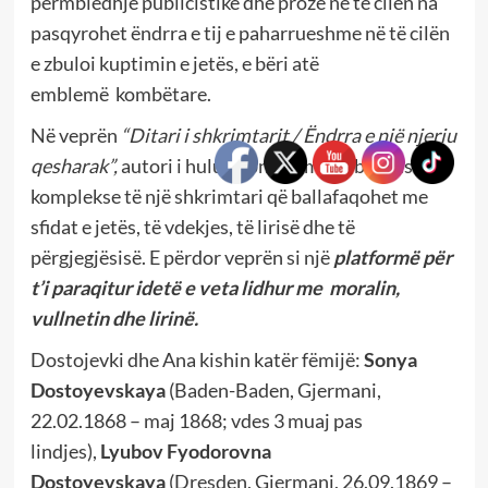
përmbledhje publicistike dhe proze në të cilën na
pasqyrohet ëndrra e tij e paharrueshme në të cilën
e zbuloi kuptimin e jetës, e bëri atë
emblemë kombëtare.
Në veprën
“Ditari i shkrimtarit / Ëndrra e një njeriu
qesharak”,
autori i hulumton dilemat e brendshme
komplekse të një shkrimtari që ballafaqohet me
sfidat e jetës, të vdekjes, të lirisë dhe të
përgjegjësisë. E përdor veprën si një
platformë për
t’i paraqitur idetë e veta lidhur me moralin,
vullnetin dhe lirinë.
Dostojevki dhe Ana kishin katër fëmijë:
Sonya
Dostoyevskaya
(Baden-Baden, Gjermani,
22.02.1868 – maj 1868; vdes 3 muaj pas
lindjes),
Lyubov Fyodorovna
Dostoyevskaya
(Dresden, Gjermani, 26.09.1869 –