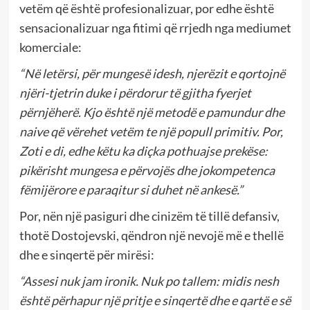
vetëm që është profesionalizuar, por edhe është
sensacionalizuar nga fitimi që rrjedh nga mediumet
komerciale:
“Në letërsi, për mungesë idesh, njerëzit e qortojnë
njëri-tjetrin duke i përdorur të gjitha fyerjet
përnjëherë. Kjo është një metodë e pamundur dhe
naive që vërehet vetëm te një popull primitiv. Por,
Zoti e di, edhe këtu ka diçka pothuajse prekëse:
pikërisht mungesa e përvojës dhe jokompetenca
fëmijërore e paraqitur si duhet në ankesë.”
Por, nën një pasiguri dhe cinizëm të tillë defansiv,
thotë Dostojevski, qëndron një nevojë më e thellë
dhe e sinqertë për mirësi:
“Assesi nuk jam ironik. Nuk po tallem: midis nesh
është përhapur një pritje e sinqertë dhe e qartë e së