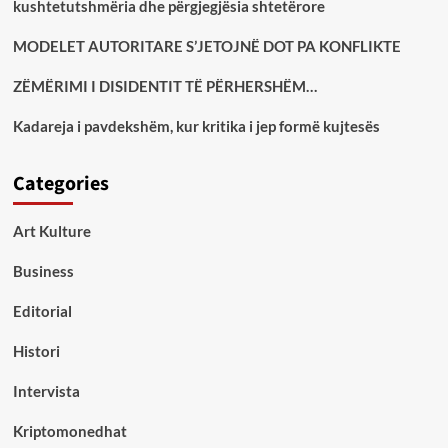
kushtetutshmëria dhe përgjegjësia shtetërore
MODELET AUTORITARE S’JETOJNË DOT PA KONFLIKTE
ZËMËRIMI I DISIDENTIT TË PËRHERSHËM…
Kadareja i pavdekshëm, kur kritika i jep formë kujtesës
Categories
Art Kulture
Business
Editorial
Histori
Intervista
Kriptomonedhat