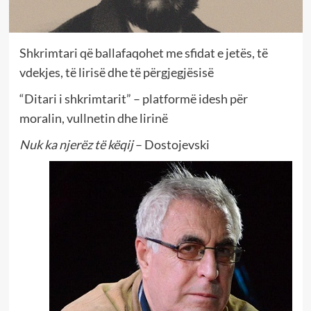
Shkrimtari që ballafaqohet me sfidat e jetës, të
vdekjes, të lirisë dhe të përgjegjësisë
“Ditari i shkrimtarit” – platformë idesh për
moralin, vullnetin dhe lirinë
Nuk ka njerëz të këqij
– Dostojevski