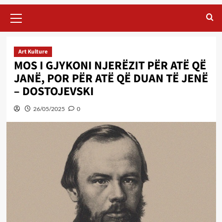
Primary
Menu
Art Kulture
MOS I GJYKONI NJERËZIT PËR ATË QË
JANË, POR PËR ATË QË DUAN TË JENË
– DOSTOJEVSKI
26/05/2025
0