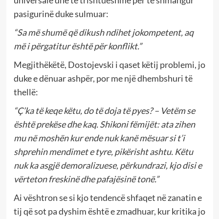
universale dhe të trishtueshme për të shmangur
pasigurinë duke sulmuar:
“Sa më shumë që dikush ndihet jokompetent, aq
më i përgatitur është për konflikt.”
Megjithëkëtë, Dostojevski i qaset këtij problemi, jo
duke e dënuar ashpër, por me një dhembshuri të
thellë:
“Ç’ka të keqe këtu, do të doja të pyes? – Vetëm se
është prekëse dhe kaq. Shikoni fëmijët: ata zihen
mu në moshën kur ende nuk kanë mësuar si t’i
shprehin mendimet e tyre, pikërisht ashtu. Këtu
nuk ka asgjë demoralizuese, përkundrazi, kjo disi e
vërteton freskinë dhe pafajësinë tonë.”
Ai vështron se si kjo tendencë shfaqet në zanatin e
tij që sot pa dyshim është e zmadhuar, kur kritika jo