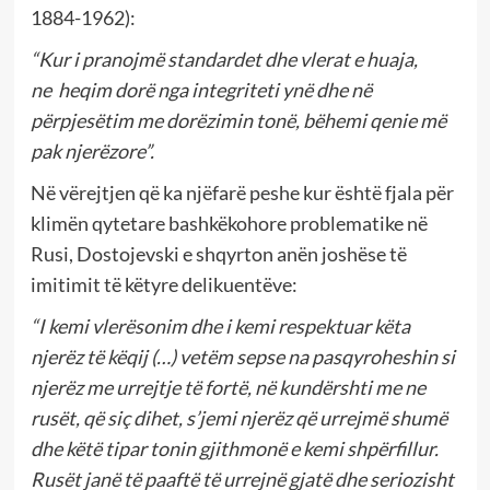
1884-1962):
“Kur i pranojmë standardet dhe vlerat e huaja,
ne heqim dorë nga integriteti ynë dhe në
përpjesëtim me dorëzimin tonë, bëhemi qenie më
pak njerëzore”.
Në vërejtjen që ka njëfarë peshe kur është fjala për
klimën qytetare bashkëkohore problematike në
Rusi, Dostojevski e shqyrton anën joshëse të
imitimit të këtyre delikuentëve:
“I kemi vlerësonim dhe i kemi respektuar këta
njerëz të këqij (…) vetëm sepse na pasqyroheshin si
njerëz me urrejtje të fortë, në kundërshti me ne
rusët, që siç dihet, s’jemi njerëz që urrejmë shumë
dhe këtë tipar tonin gjithmonë e kemi shpërfillur.
Rusët janë të paaftë të urrejnë gjatë dhe seriozisht