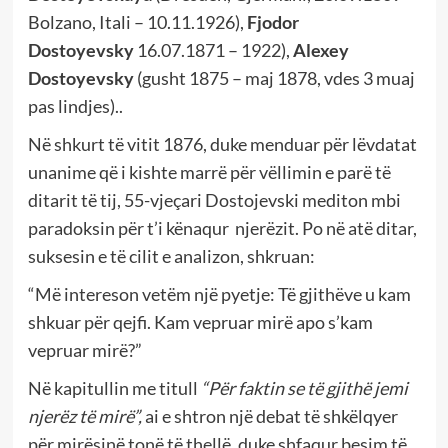
Bolzano, Itali – 10.11.1926),
Fjodor
Dostoyevsky
16.07.1871 – 1922),
Alexey
Dostoyevsky
(gusht 1875 – maj 1878, vdes 3 muaj
pas lindjes)..
Në shkurt të vitit 1876, duke menduar për lëvdatat
unanime që i kishte marrë për vëllimin e parë të
ditarit të tij, 55-vjeçari Dostojevski mediton mbi
paradoksin për t’i kënaqur njerëzit. Po në atë ditar,
suksesin e të cilit e analizon, shkruan:
“Më intereson vetëm një pyetje: Të gjithëve u kam
shkuar për qejfi. Kam vepruar mirë apo s’kam
vepruar mirë?”
Në kapitullin me titull
“Për faktin se të gjithë jemi
njerëz të mirë”,
ai e shtron një debat të shkëlqyer
për mirësinë tonë të thellë, duke shfaqur besim të