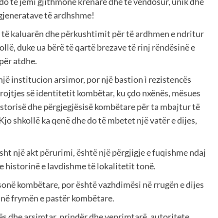
o të jemi gjithmonë krenarë dhe të vendosur, unik dhe
 gjeneratave të ardhshme!
ër të kaluarën dhe përkushtimit për të ardhmen e ndritur
lë, duke ua bërë të qartë brezave të rinj rëndësinë e
për atdhe.
jë institucion arsimor, por një bastion ì rezistencës
ojtjes së identitetit kombëtar, ku çdo nxënës, mësues
historisë dhe përgjegjësisë kombëtare për ta mbajtur të
Kjo shkollë ka qenë dhe do të mbetet një vatër e dijes,
sht një akt përurimi, është një përgjigje e fuqishme ndaj
e historinë e lavdishme të lokalitetit tonë.
 sonë kombëtare, por është vazhdimësi në rrugën e dijes
j në frymën e pastër kombëtare.
ës dhe arsimtar, prindër dhe veprimtarë, autoritete