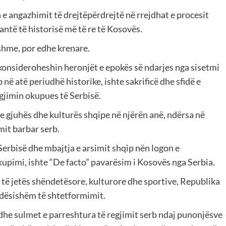
n e angazhimit të drejtëpërdrejtë në rrejdhat e procesit
ntë të historisë më të re të Kosovës.
shme, por edhe krenare.
 konsideroheshin heronjët e epokës së ndarjes nga sisetmi
 në atë periudhë historike, ishte sakrificë dhe sfidë e
jimin okupues të Serbisë.
 e gjuhës dhe kulturës shqipe në njërën anë, ndërsa në
it barbar serb.
Serbisë dhe mbajtja e arsimit shqip nën logon e
upimi, ishte “De facto” pavarësim i Kosovës nga Serbia.
 të jetës shëndetësore, kulturore dhe sportive, Republika
ëndësishëm të shtetformimit.
 edhe sulmet e parreshtura të regjimit serb ndaj punonjësve