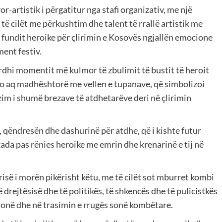
or-artistik i përgatitur nga stafi organizativ, me një
të cilët me përkushtim dhe talent të rrallë artistik me
ë fundit heroike për çlirimin e Kosovës ngjallën emocione
ent festiv.
erdhi momentit më kulmor të zbulimit të bustit të heroit
 aq madhështorë me vellen e tupanave, që simbolizoi
ëzim i shumë brezave të atdhetarëve deri në çlirimin
 qëndresën dhe dashurinë për atdhe, që i kishte futur
da pas rënies heroike me emrin dhe krenarinë e tij në
urisë i morën pikërisht këtu, me të cilët sot mburret kombi
drejtësisë dhe të politikës, të shkencës dhe të pulicistkës
 sonë dhe në trasimin e rrugës sonë kombëtare.