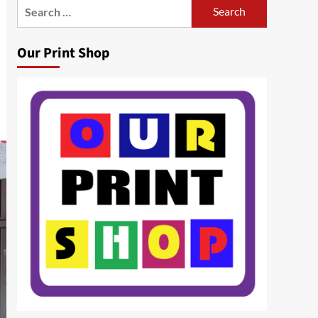
Search
for:
Our Print Shop