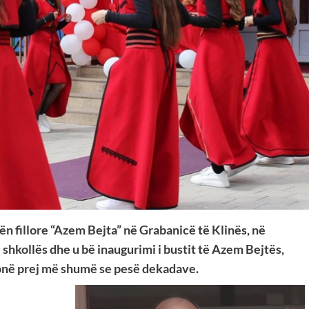
ën fillore “Azem Bejta” në Grabanicë të Klinës, në
shkollës dhe u bë inaugurimi i bustit të Azem Bejtës,
 jonë prej më shumë se pesë dekadave.