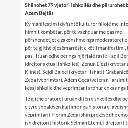
Shënohet 79 vjetori i shkollës dhe përurohet b
Azem Bejtës
Ky manifestim i dyfishtë kulturor fillojë me int
himnit kombëtar, për të vazhduar më pas me
përshendetjet e zakonshme nga moderatoret e
për të gjithë pjesëmarrësit e këtij manifestimi, 
pas i ftuan edhe për nga një fjalë rasti: Fadil Be
(drejtor aktual i shkollës), Zenun Elezi (kryetar 
Klinës), Sejdi Baleci (kryetar i fshatit Grabanic
Zeqa (veprimtar), Adem Geca (veteran i arsimit
kësaj shkolle dhe veprimtar i ardhur enkas nga I
Te gjithe oratoret uruan ditën e shkollës dhe p
e tyre shpalosen kujtime nga historia e lavdish
veprimtarit Florim Zeqa ishin prekëse dhe emo
ish drejtorit historik Selman Etemi, i drejtorit 