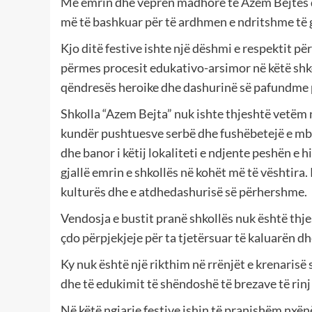
Me emrin dhe veprën madhore të Azem Bejtës d
më të bashkuar për të ardhmen e ndritshme të
Kjo ditë festive ishte një dëshmi e respektit p
përmes procesit edukativo-arsimor në këtë shkol
qëndresës heroike dhe dashurinë së pafundme 
Shkolla “Azem Bejta” nuk ishte thjeshtë vetëm n
kundër pushtuesve serbë dhe fushëbetejë e mbr
dhe banor i këtij lokaliteti e ndjente peshën e 
gjallë emrin e shkollës në kohët më të vështira. 
kulturës dhe e atdhedashurisë së përhershme.
Vendosja e bustit pranë shkollës nuk është thje
çdo përpjekjeje për ta tjetërsuar të kaluarën dh
Ky nuk është një rikthim në rrënjët e krenarisë
dhe të edukimit të shëndoshë të brezave të rin
Në këtë ngjarje festive ishin të pranishëm nxën