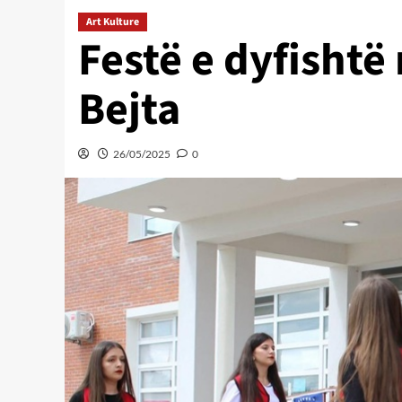
Art Kulture
Festë e dyfishtë
Bejta
26/05/2025
0