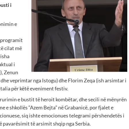
usti i
onimin e
 programit
të cilat më
risha
aktual i
ë), Zenun
 dhe veprimtar nga Istogu) dhe Florim Zeqa (ish arsimtar i
talia për këtë eveniment festiv.
ërurimin e bustit të heroit kombëtar, dhe secili në mënyrën
me e shkollës “Azem Bejta” në Grabanicë, por fjalet e
cionuese, siq ishte emocionues telegrami përshendetës i
të pavarësimit të arsimit shqip nga Serbia.