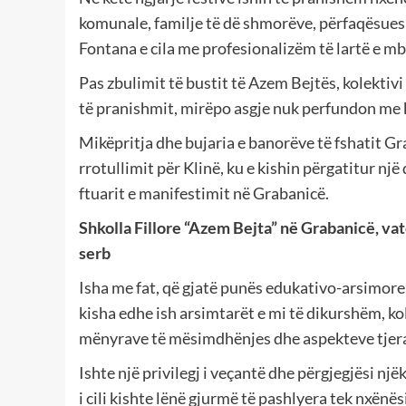
komunale, familje të dë shmorëve, përfaqësues
Fontana e cila me profesionalizëm të lartë e mbul
Pas zbulimit të bustit të Azem Bejtës, kolektivi 
të pranishmit, mirëpo asgje nuk perfundon me 
Mikëpritja dhe bujaria e banorëve të fshatit Gr
rrotullimit për Klinë, ku e kishin përgatitur nj
ftuarit e manifestimit në Grabanicë.
Shkolla Fillore “Azem Bejta” në Grabanicë, vat
serb
Isha me fat, që gjatë punës edukativo-arsimore 
kisha edhe ish arsimtarët e mi të dikurshëm, ko
mënyrave të mësimdhënjes dhe aspekteve tjera
Ishte një privilegj i veçantë dhe përgjegjësi nj
i cili kishte lënë gjurmë të pashlyera tek nxënë