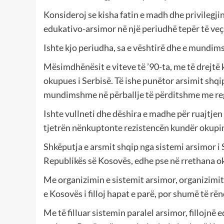
Konsideroj se kisha fatin e madh dhe privilegji
edukativo-arsimor në një periudhë tepër të veça
Ishte kjo periudha, sa e vështirë dhe e mundim
Mësimdhënësit e viteve të ’90-ta, me të drejtë
okupues i Serbisë. Të ishe punëtor arsimit shqip
mundimshme në përballje të përditshme me reg
Ishte vullneti dhe dëshira e madhe për ruajtjen
tjetrën nënkuptonte rezistencën kundër okupim
Shkëputja e arsmit shqip nga sistemi arsimor i 
Republikës së Kosovës, edhe pse në rrethana ok
Me organizimin e sistemit arsimor, organizimit
e Kosovës i filloj hapat e parë, por shumë të r
Me të filluar sistemin paralel arsimor, fillojnë