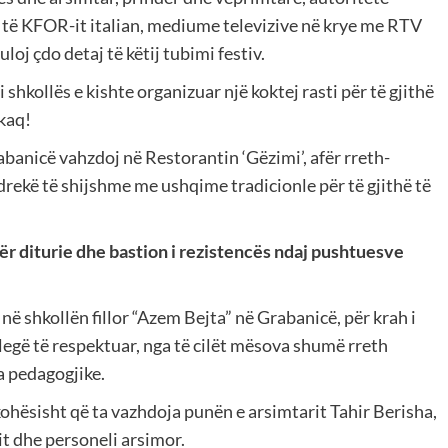
 të KFOR-it italian, mediume televizive në krye me RTV
oj çdo detaj të këtij tubimi festiv.
i shkollës e kishte organizuar një koktej rasti për të gjithë
kaq!
abanicë vahzdoj në Restorantin ‘Gëzimi’, afër rreth-
ë drekë të shijshme me ushqime tradicionle për të gjithë të
ër diturie dhe bastion i rezistencës ndaj pushtuesve
në shkollën fillor “Azem Bejta” në Grabanicë, për krah i
legë të respektuar, nga të cilët mësova shumë rreth
 pedagogjike.
ëkohësisht që ta vazhdoja punën e arsimtarit Tahir Berisha,
sit dhe personeli arsimor.