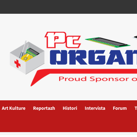
Art Kulture
Reportazh
Histori
Intervista
Forum
T