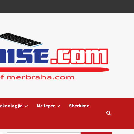
eknologjia
Me teper
Sherbime