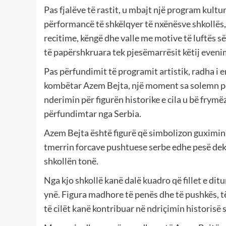
Pas fjalëve të rastit, u mbajt një program kultur
përformancë të shkëlqyer të nxënësve shkollës, 
recitime, këngë dhe valle me motive të luftës s
të papërshkruara tek pjesëmarrësit këtij evenim
Pas përfundimit të programit artistik, radha i 
kombëtar Azem Bejta, një moment sa solemn po
nderimin për figurën historike e cila u bë frym
përfundimtar nga Serbia.
Azem Bejta është figurë që simbolizon guximin,
tmerrin forcave pushtuese serbe edhe pesë deka
shkollën tonë.
Nga kjo shkollë kanë dalë kuadro që fillet e dit
ynë. Figura madhore të penës dhe të pushkës, të 
të cilët kanë kontribuar në ndriçimin historisë