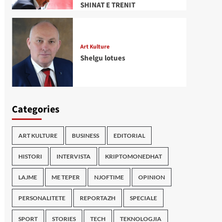
SHINAT E TRENIT
Art Kulture
Shelgu lotues
Categories
ART KULTURE
BUSINESS
EDITORIAL
HISTORI
INTERVISTA
KRIPTOMONEDHAT
LAJME
ME TEPER
NJOFTIME
OPINION
PERSONALITETE
REPORTAZH
SPECIALE
SPORT
STORIES
TECH
TEKNOLOGJIA