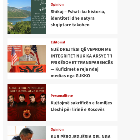
Opinion
Shikaj – Fshati ku historia,
identiteti dhe natyra
shqiptare takohen
Editorial
NJË DREJTËSI QË VEPRON ME
INTEGRITET NUK KA ARSYE T’I
FRIKËSOHET TRANSPARENCËS
— Kufizimet e reja ndaj
medias nga GJKKO
Personalitete
Kujtojmë sakrificën e familjes
Lleshi për lirinë e Kosovës
Opinion
KUR PËRGJEGJËSIA DEL NGA