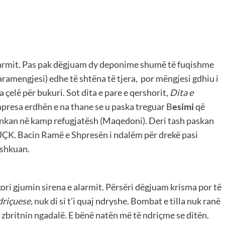
alarmit. Pas pak dëgjuam dy deponime shumë të fuqishme
aramengjesi) edhe të shtëna të tjera, por mëngjesi gdhiu i
 çelë për bukuri. Sot dita e pare e qershorit,
Dita e
Shpresa erdhën e na thane se u paska treguar B
esimi
që
enkan në kamp refugjatësh (Maqedoni). Deri tash paskan
 UÇK. Bacin Ramë e Shpresën i ndalëm për drekë pasi
 shkuan.
ori gjumin sirena e alarmit. Përsëri dëgjuam krisma por të
riçuese,
nuk di si t’i quaj ndryshe. Bombat e tilla nuk ranë
 zbritnin ngadalë. E bënë natën më të ndriçme se ditën.