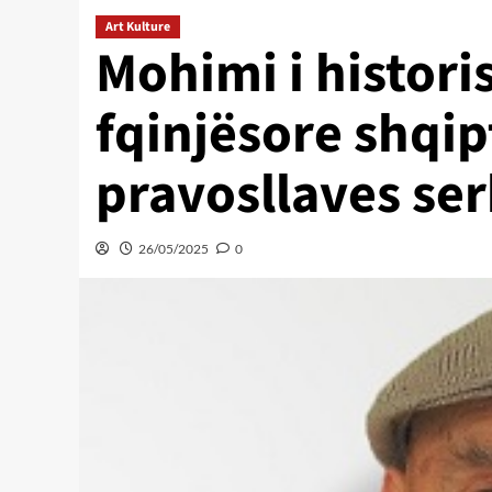
Art Kulture
Mohimi i histori
fqinjësore shqip
pravosllaves ser
26/05/2025
0