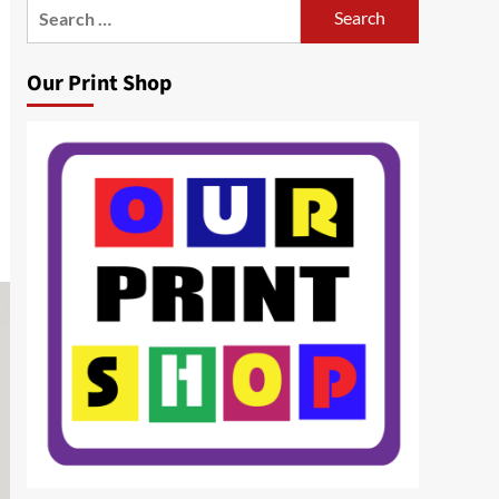
Search
for:
Our Print Shop