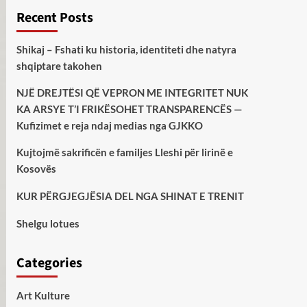
Recent Posts
Shikaj – Fshati ku historia, identiteti dhe natyra
shqiptare takohen
NJË DREJTËSI QË VEPRON ME INTEGRITET NUK
KA ARSYE T’I FRIKËSOHET TRANSPARENCËS —
Kufizimet e reja ndaj medias nga GJKKO
Kujtojmë sakrificën e familjes Lleshi për lirinë e
Kosovës
KUR PËRGJEGJËSIA DEL NGA SHINAT E TRENIT
Shelgu lotues
Categories
Art Kulture