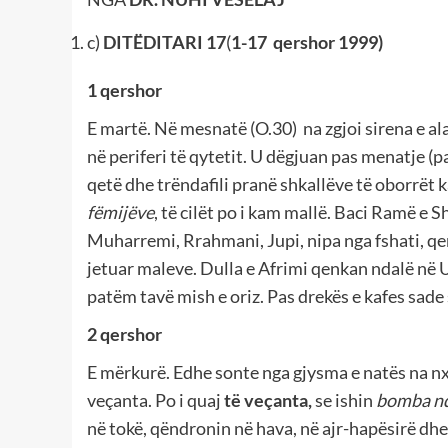
c)
DITËDITARI 17
(
1-17 qershor 1999)
1 qershor
E martë. Në mesnatë (O.30) na zgjoi sirena e 
në periferi të qytetit. U dëgjuan pas menatje (p
qetë dhe trëndafili pranë shkallëve të oborrët ka
fëmijëve
, të cilët po i kam mallë. Baci Ramë e 
Muharremi, Rrahmani, Jupi, nipa nga fshati, q
jetuar maleve. Dulla e Afrimi qenkan ndalë në
patëm tavë mish e oriz. Pas drekës e kafes sade
2 qershor
E mërkurë. Edhe sonte nga gjysma e natës na nx
veçanta. Po i quaj
të veçanta,
se ishin
bomba nd
në tokë, qëndronin në hava, në ajr-hapësirë dhe