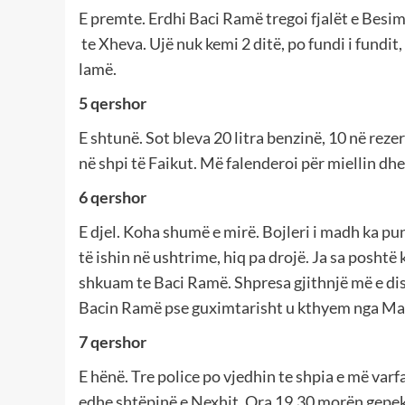
E premte. Erdhi Baci Ramë tregoi fjalët e Besim
te Xheva. Ujë nuk kemi 2 ditë, po fundi i fundit
lamë.
5 qershor
E shtunë. Sot bleva 20 litra benzinë, 10 në rez
në shpi të Faikut. Më falenderoi për miellin dh
6 qershor
E djel. Koha shumë e mirë. Bojleri i madh ka pun
të ishin në ushtrime, hiq pa drojë. Ja sa poshtë
shkuam te Baci Ramë. Shpresa gjithnjë më e disp
Bacin Ramë pse guximtarisht u kthyem nga Ma
7 qershor
E hënë. Tre police po vjedhin te shpia e më var
edhe shtëpinë e Nexhit. Ora 19,30 morën gepeku