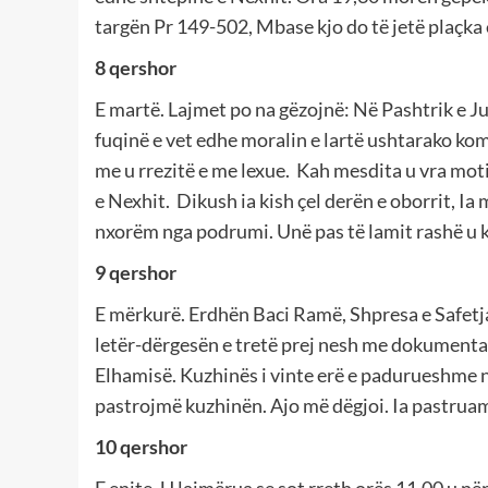
targën Pr 149-502, Mbase kjo do të jetë plaçka 
8 qershor
E martë. Lajmet po na gëzojnë: Në Pashtrik e 
fuqinë e vet edhe moralin e lartë ushtarako ko
me u rrezitë e me lexue. Kah mesdita u vra moti, 
e Nexhit. Dikush ia kish çel derën e oborrit, Ia m
nxorëm nga podrumi. Unë pas të lamit rashë u ko
9 qershor
E mërkurë. Erdhën Baci Ramë, Shpresa e Safetja
letër-dërgesën e tretë prej nesh me dokumentat 
Elhamisë. Kuzhinës i vinte erë e padurueshme nga
pastrojmë kuzhinën. Ajo më dëgjoi. Ia pastruam,
10 qershor
E enjte. U lajmërua se sot rreth orës 11.00 u