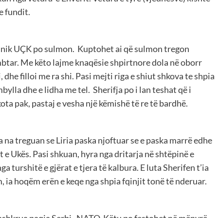
e fundit.
Junik UÇK po sulmon. Kuptohet ai që sulmon tregon
mbtar. Me këto lajme knaqësie shpirtnore dola në oborr
dhe filloi me ra shi. Pasi mejti riga e shiut shkova te shpia
bylla dhe e lidha me tel. Sherifja po i lan teshat që i
ta pak, pastaj e vesha një këmishë të re të bardhë.
 na treguan se Liria paska njoftuar se e paska marrë edhe
e Ukës. Pasi shkuan, hyra nga dritarja në shtëpinë e
 turshitë e gjërat e tjera të kalbura. E luta Sherifen t’ia
 ia hoqëm erën e keqe nga shpia fqinjit tonë të nderuar.
 nënshkrua paqja Serbi–NATO. Këtu po festohet në mënyrë