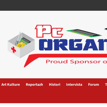
Art Kulture
Reportazh
Histori
Intervista
Forum
T