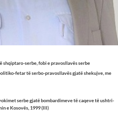
ë shqiptaro-serbe, fobi e pravosllavës serbe
litiko-fetar të serbo-pravosllavës gjatë shekujve, me
okimet serbe gjatë bombardimeve të caqeve të ushtri-
in e Kosovës, 1999 (III)