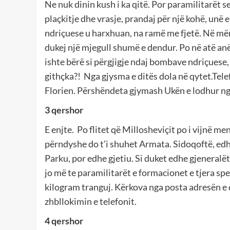
Ne nuk dinin kush i ka qitë. Por paramilitarët 
plaçkitje dhe vrasje, prandaj për një kohë, unë
ndriçuese u harxhuan, na ramë me fjetë. Në më
dukej një mjegull shumë e dendur. Po në atë a
ishte bërë si përgjigje ndaj bombave ndriçuese
githçka?! Nga gjysma e ditës dola në qytet.Tele
Florien. Përshëndeta gjymash Ukën e lodhur nga
3 qershor
E enjte. Po flitet që Millosheviçit po i vijnë 
përndyshe do t’i shuhet Armata. Sidoqoftë, edh
Parku, por edhe gjetiu. Si duket edhe gjeneralë
jo më te paramilitarët e formacionet e tjera sp
kilogram tranguj. Kërkova nga posta adresën e
zhbllokimin e telefonit.
4 qershor