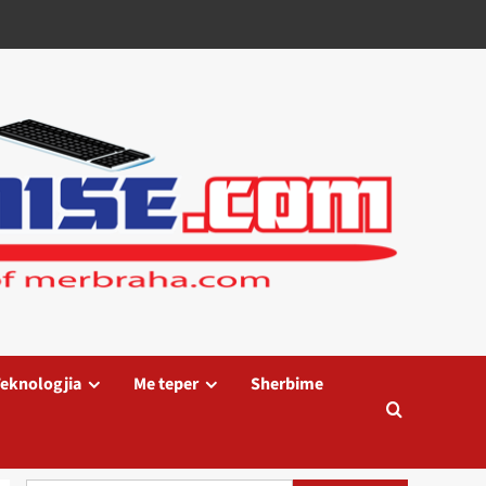
eknologjia
Me teper
Sherbime