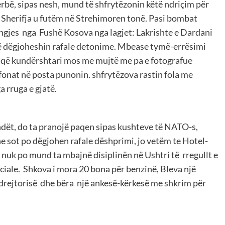
serbë, sipas nesh, mund të shfrytëzonin këtë ndriçim për
 e Sherifja u futëm në Strehimoren tonë. Pasi bombat
ngjes nga Fushë Kosova nga lagjet: Lakrishte e Dardani
në dëgjoheshin rafale detonime. Mbease tymë-errësimi
, që kundërshtari mos me mujtë me pa e fotografue
fonat në posta punonin. shfrytëzova rastin fola me
 rruga e gjatë.
mendët, do ta pranojë paqen sipas kushteve të NATO-s,
e sot po dëgjohen rafale dëshprimi, jo vetëm te Hotel-
t nuk po mund ta mbajnë disiplinën në Ushtri të rregullt e
eciale. Shkova i mora 20 bona për benzinë, Bleva një
 drejtorisë dhe bëra një ankesë-kërkesë me shkrim për