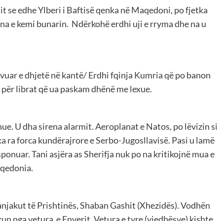
it se edhe Ylberi i Baftisë qenka në Maqedoni, po fjetka
, na e kemi bunarin. Ndërkohë erdhi uji e rryma dhe na u
ervuar e dhjetë në kantë/ Erdhi fqinja Kumria që po banon
e për librat që ua paskam dhënë me lexue.
ue. U dha sirena alarmit. Aeroplanat e Natos, po lëvizin si
 ka ra forca kundërajrore e Serbo-Jugosllavisë. Pasi u lamë
onuar. Tani asjëra as Sherifja nuk po na kritikojnë mua e
qedonia.
fanjakut të Prishtinës, Shaban Gashit (Xhezidës). Vodhën
n nga vetura e Enverit. Vetura e tyre (vjedhësve) kishte