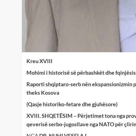
Kreu XVIII
Mohimi i historisë së përbashkët dhe fqinjësis
Raporti shqiptaro-serb nën ekspansionizmin po
theks Kosova
(Qasje historiko-fetare dhe gjuhësore)
XVIII. SHQETËSIM – Përjetimet tona nga prov
qeverisë serbo-jugosllave nga NATO për çlirim
NGA
DR. NUHI VESELAJ