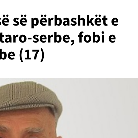
së së përbashkët e
taro-serbe, fobi e
be (17)