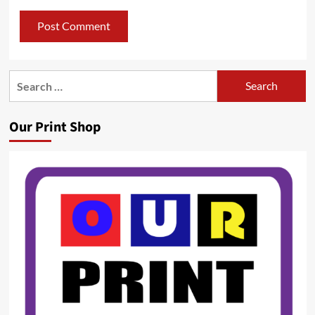
Search
for:
Our Print Shop