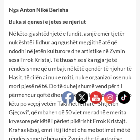
Nga
Anton Nikë Berisha
Buka si qenësi e jetës së njeriut
Në këto gjashtëdhjetë e fundit, asnjë emër tjetër
nuk është i lidhur aq ngushët me gjithë atë që
ndodhi në jetën kulturore dhe artistike në Zymin
sesa Frrok Kristaj. Të thuash se s’ka ngjarje të
rëndësishme që u mbajt në këtë qendër të njohur të
Hasit, të cilën ai nuk e nxiti, nuk e organizoi ose nuk
mori pjesë në të. Do të duhej shumë vend për t’i
përmendur qoftë dhe një pjesë të këtyre punëve, po
këtu po veçoj vetëm Takimet letrare “Shtjefën
Gjeçovi”, që mbahen që 50 vjet me radhë e merita
kryesore për këtë i përket pikërisht Frrok Kristajt.
Krahas kësaj, emri i tij lidhet dhe me botimet më të
rëndësishme të bëra për Zymin dhe të autorëve