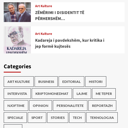
Art Kulture
ZËMËRIMI I DISIDENTIT TË
PËRHERSHËM…
Art Kulture
Kadareja i pavdekshëm, kur kritika i
jep formë kujtesës
Categories
ART KULTURE
BUSINESS
EDITORIAL
HISTORI
INTERVISTA
KRIPTOMONEDHAT
LAJME
ME TEPER
NJOFTIME
OPINION
PERSONALITETE
REPORTAZH
SPECIALE
SPORT
STORIES
TECH
TEKNOLOGJIA