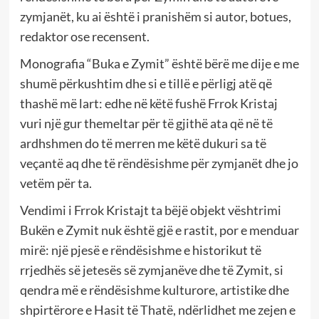
zymjanët, ku ai është i pranishëm si autor, botues,
redaktor ose recensent.
Monografia “Buka e Zymit” është bërë me dije e me
shumë përkushtim dhe si e tillë e përligj atë që
thashë më lart: edhe në këtë fushë Frrok Kristaj
vuri një gur themeltar për të gjithë ata që në të
ardhshmen do të merren me këtë dukuri sa të
veçantë aq dhe të rëndësishme për zymjanët dhe jo
vetëm për ta.
Vendimi i Frrok Kristajt ta bëjë objekt vështrimi
Bukën e Zymit nuk është gjë e rastit, por e menduar
mirë: një pjesë e rëndësishme e historikut të
rrjedhës së jetesës së zymjanëve dhe të Zymit, si
qendra më e rëndësishme kulturore, artistike dhe
shpirtërore e Hasit të Thatë, ndërlidhet me zejen e