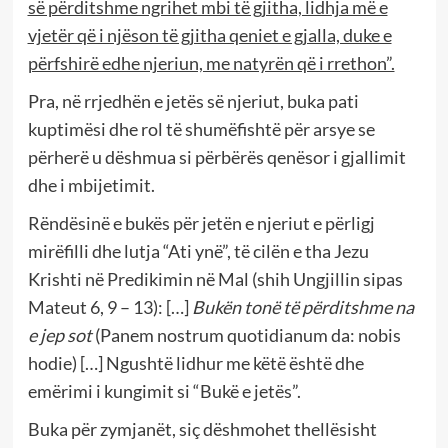
së përditshme ngrihet mbi të gjitha, lidhja më e
vjetër që i njëson të gjitha qeniet e gjalla, duke e
përfshirë edhe njeriun, me natyrën që i rrethon”.
Pra, në rrjedhën e jetës së njeriut, buka pati
kuptimësi dhe rol të shumëfishtë për arsye se
përherë u dëshmua si përbërës qenësor i gjallimit
dhe i mbijetimit.
Rëndësinë e bukës për jetën e njeriut e përligj
mirëfilli dhe lutja “Ati ynë”, të cilën e tha Jezu
Krishti në Predikimin në Mal (shih Ungjillin sipas
Mateut 6, 9 – 13): […]
Bukën tonë të përditshme na
e jep sot
(Panem nostrum quotidianum da: nobis
hodie) […] Ngushtë lidhur me këtë është dhe
emërimi i kungimit si “Bukë e jetës”.
Buka për zymjanët, siç dëshmohet thellësisht