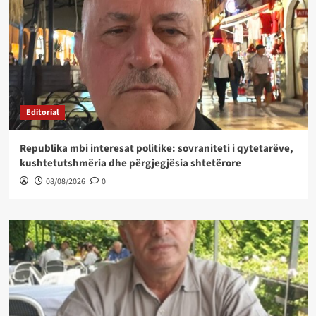
Editorial
Republika mbi interesat politike: sovraniteti i qytetarëve,
kushtetutshmëria dhe përgjegjësia shtetërore
08/08/2026
0