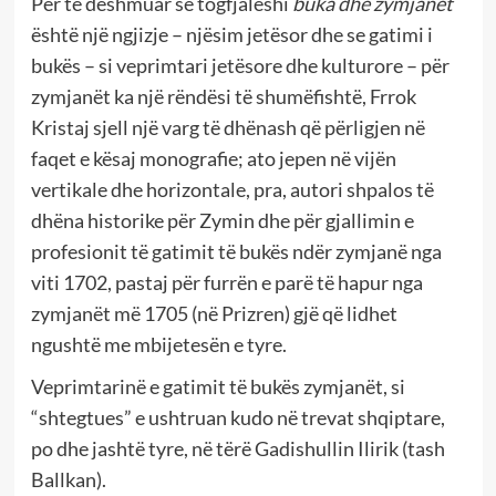
Për të dëshmuar se togfjalëshi
buka dhe zymjanët
është një ngjizje – njësim jetësor dhe se gatimi i
bukës – si veprimtari jetësore dhe kulturore – për
zymjanët ka një rëndësi të shumëfishtë, Frrok
Kristaj sjell një varg të dhënash që përligjen në
faqet e kësaj monografie; ato jepen në vijën
vertikale dhe horizontale, pra, autori shpalos të
dhëna historike për Zymin dhe për gjallimin e
profesionit të gatimit të bukës ndër zymjanë nga
viti 1702, pastaj për furrën e parë të hapur nga
zymjanët më 1705 (në Prizren) gjë që lidhet
ngushtë me mbijetesën e tyre.
Veprimtarinë e gatimit të bukës zymjanët, si
“shtegtues” e ushtruan kudo në trevat shqiptare,
po dhe jashtë tyre, në tërë Gadishullin Ilirik (tash
Ballkan).