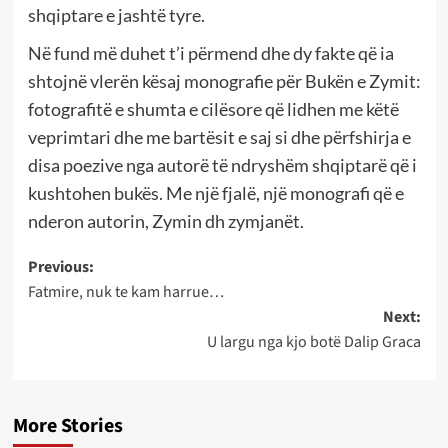
shqiptare e jashtë tyre.
Në fund më duhet t’i përmend dhe dy fakte që ia
shtojnë vlerën kësaj monografie për Bukën e Zymit:
fotografitë e shumta e cilësore që lidhen me këtë
veprimtari dhe me bartësit e saj si dhe përfshirja e
disa poezive nga autorë të ndryshëm shqiptarë që i
kushtohen bukës. Me një fjalë, një monografi që e
nderon autorin, Zymin dh zymjanët.
Post
Previous:
Fatmire, nuk te kam harrue…
navigation
Next:
U largu nga kjo botë Dalip Graca
More Stories