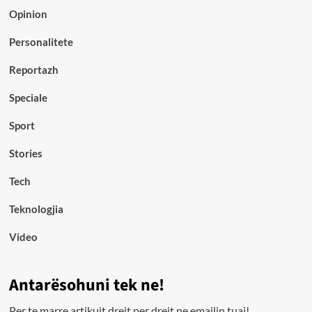
Opinion
Personalitete
Reportazh
Speciale
Sport
Stories
Tech
Teknologjia
Video
Antarësohuni tek ne!
Per te marre artikujt drejt per drejt ne emailin tuaj!