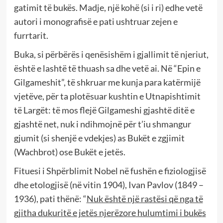
gatimit të bukës. Madje, një kohë (si i ri) edhe vetë
autori i monografisë e pati ushtruar zejen e
furrtarit.
Buka, si përbërës i qenësishëm i gjallimit të njeriut,
është e lashtë të thuash sa dhe vetë ai. Në “Epin e
Gilgameshit”, të shkruar me kunja para katërmijë
vjetëve, për ta plotësuar kushtin e Utnapishtimit
të Largët: të mos flejë Gilgameshi gjashtë ditë e
gjashtë net, nuk i ndihmojnë për t’iu shmangur
gjumit (si shenjë e vdekjes) as Bukët e zgjimit
(Wachbrot) ose Bukët e jetës.
Fituesi i Shpërblimit Nobel në fushën e fiziologjisë
dhe etologjisë (në vitin 1904), Ivan Pavlov (1849 –
1936), pati thënë: “
Nuk është një rastësi që nga të
gjitha dukuritë e jetës njerëzore hulumtimi i bukës