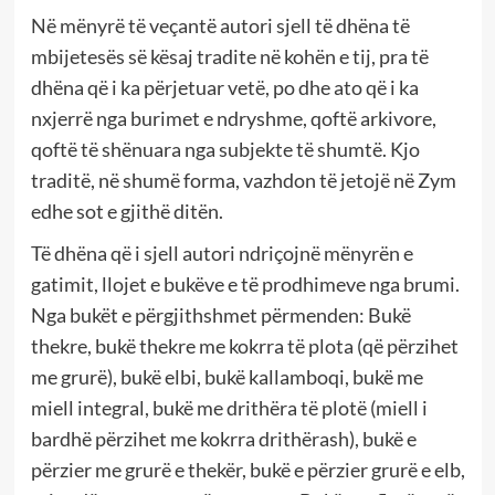
Në mënyrë të veçantë autori sjell të dhëna të
mbijetesës së kësaj tradite në kohën e tij, pra të
dhëna që i ka përjetuar vetë, po dhe ato që i ka
nxjerrë nga burimet e ndryshme, qoftë arkivore,
qoftë të shënuara nga subjekte të shumtë. Kjo
traditë, në shumë forma, vazhdon të jetojë në Zym
edhe sot e gjithë ditën.
Të dhëna që i sjell autori ndriçojnë mënyrën e
gatimit, llojet e bukëve e të prodhimeve nga brumi.
Nga bukët e përgjithshmet përmenden: Bukë
thekre, bukë thekre me kokrra të plota (që përzihet
me grurë), bukë elbi, bukë kallamboqi, bukë me
miell integral, bukë me drithëra të plotë (miell i
bardhë përzihet me kokrra drithërash), bukë e
përzier me grurë e thekër, bukë e përzier grurë e elb,