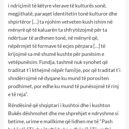
i ndriçimit të këtyre vlerave të kulturës sonë,
megjithatë, paraqet identitetin tonë kulturor dhe
shpirtëror […] ta njohim vetveten kush ishim në
mënyrë që të kaluarën ta shfrytëzojmë për ta
ndërtuar të ardhmen tonë, në mënyrë që,
nëpërmjet të formave të ecjes përpara […] të
krijojmë sa më shumë kushte për punësim e
vetëpunësim. Fundja, tashmë nuk synohet që
traditat t’i kthejmë nëpër familje, por që traditat t’i
shndërrojmë në dyqane ku mund të porositen
prodhimet, por edhe ku mund të punësojmë të rinj
e të reja”.
Rëndësinë që shqiptari i kushtoi dhe i kushton
Bukës dëshmohet dhe me shprehjet e ndryshme si
betime, urime e mallkime që lidhen me të “Pash