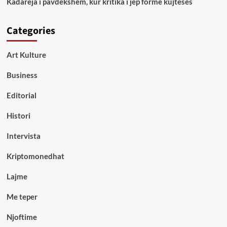
Kadareja i pavdekshëm, kur kritika i jep formë kujtesës
Categories
Art Kulture
Business
Editorial
Histori
Intervista
Kriptomonedhat
Lajme
Me teper
Njoftime