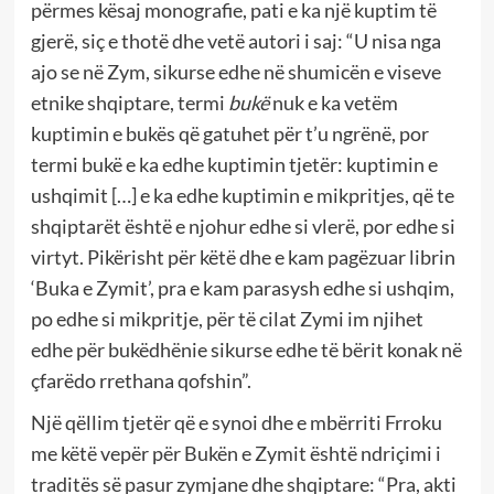
përmes kësaj monografie, pati e ka një kuptim të
gjerë, siç e thotë dhe vetë autori i saj: “U nisa nga
ajo se në Zym, sikurse edhe në shumicën e viseve
etnike shqiptare, termi
bukë
nuk e ka vetëm
kuptimin e bukës që gatuhet për t’u ngrënë, por
termi bukë e ka edhe kuptimin tjetër: kuptimin e
ushqimit […] e ka edhe kuptimin e mikpritjes, që te
shqiptarët është e njohur edhe si vlerë, por edhe si
virtyt. Pikërisht për këtë dhe e kam pagëzuar librin
‘Buka e Zymit’, pra e kam parasysh edhe si ushqim,
po edhe si mikpritje, për të cilat Zymi im njihet
edhe për bukëdhënie sikurse edhe të bërit konak në
çfarëdo rrethana qofshin”.
Një qëllim tjetër që e synoi dhe e mbërriti Frroku
me këtë vepër për Bukën e Zymit është ndriçimi i
traditës së pasur zymjane dhe shqiptare: “Pra, akti