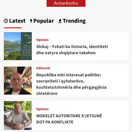
Antarësohu
Latest
Popular
Trending
Opinion
Shikaj – Fshati ku historia, identiteti
dhe natyra shqiptare takohen
Editorial
Republika mbi interesat politike:
sovraniteti i qytetarëve,
kushtetutshmëria dhe përgjegjësia
shtetërore
Opinion
MODELET AUTORITARE S’JETOJNË
DOT PA KONFLIKTE