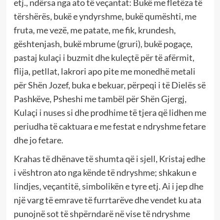
etj., ndërsa nga ato të veçantat: Bukë me fletëza të
tërshërës, bukë e yndyrshme, bukë qumështi, me
fruta, me vezë, me patate, me fik, krundesh,
gështenjash, bukë mbrume (gruri), bukë pogaçe,
pastaj kulaçi i buzmit dhe kuleçtë për të afërmit,
flija, petllat, lakrori apo pite me monedhë metali
për Shën Jozef, buka e bekuar, përpeqi i të Dielës së
Pashkëve, Psheshi me tambël për Shën Gjergj,
Kulaçi i nuses si dhe prodhime të tjera që lidhen me
periudha të caktuara e me festat e ndryshme fetare
dhe jo fetare.
Krahas të dhënave të shumta që i sjell, Kristaj edhe
i vështron ato nga kënde të ndryshme; shkakun e
lindjes, veçantitë, simbolikën e tyre etj. Ai i jep dhe
një varg të emrave të furrtarëve dhe vendet ku ata
punojnë sot të shpërndarë në vise të ndryshme