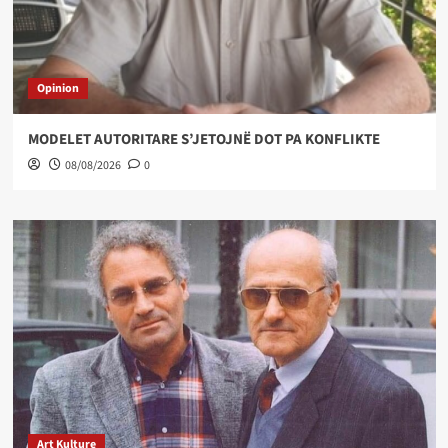
Opinion
MODELET AUTORITARE S’JETOJNË DOT PA KONFLIKTE
08/08/2026
0
Art Kulture