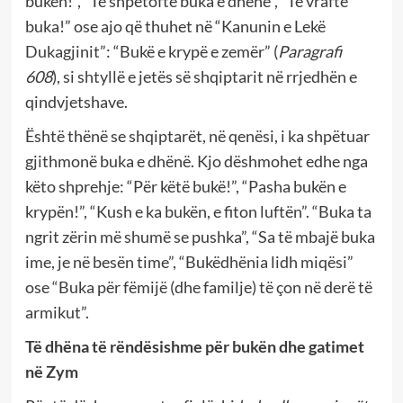
bukën!”, “Të shpëtoftë buka e dhënë”, “Të vraftë
buka!” ose ajo që thuhet në “Kanunin e Lekë
Dukagjinit”: “Bukë e krypë e zemër” (
Paragrafi
608
), si shtyllë e jetës së shqiptarit në rrjedhën e
qindvjetshave.
Është thënë se shqiptarët, në qenësi, i ka shpëtuar
gjithmonë buka e dhënë. Kjo dëshmohet edhe nga
këto shprehje: “Për këtë bukë!”, “Pasha bukën e
krypën!”, “Kush e ka bukën, e fiton luftën”. “Buka ta
ngrit zërin më shumë se pushka”, “Sa të mbajë buka
ime, je në besën time”, “Bukëdhënia lidh miqësi”
ose “Buka për fëmijë (dhe familje) të çon në derë të
armikut”.
Të dhëna të rëndësishme për bukën dhe gatimet
në Zym