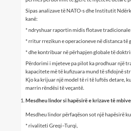
Sipas analizave të NATO-s dhe Institutit Ndërk
kanë:
* ndryshuar raportin midis flotave tradicional
* rritur rrezikun e operacioneve në distanca të g
* dhe kontribuar në përhapjen globale të doktrin
Përdorimi i mjeteve pa pilot ka prodhuar një 
kapacitete më të kufizuara mund të sfidojnë s
Kjo ka krijuar një model të ri të luftës detare,
marrin rëndësi të veçantë.
Mesdheu lindor si hapësirë e krizave të mbiv
Mesdheu lindor përfaqëson sot një hapësirë ku
* rivaliteti Greqi–Turqi,