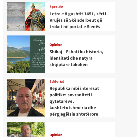
Speciale
Letra e 8 gushtit 1451, zëri i
Krujës së Skënderbeut që
troket në portat e Sienës
Opinion
Shikaj – Fshati ku historia,
identiteti dhe natyra
shqiptare takohen
Editorial
Republika mbi interesat
politike: sovraniteti i
qytetarëve,
kushtetutshmëria dhe
përgjegjësia shtetërore
Opinion