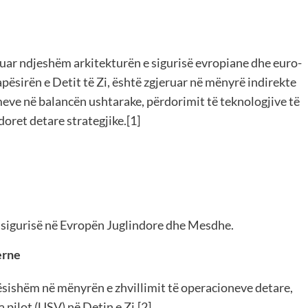
muar ndjeshëm arkitekturën e sigurisë evropiane dhe euro-
hapësirën e Detit të Zi, është zgjeruar në mënyrë indirekte
ve në balancën ushtarake, përdorimit të teknologjive të
doret detare strategjike.[1]
ë sigurisë në Evropën Juglindore dhe Mesdhe.
erne
dësishëm në mënyrën e zhvillimit të operacioneve detare,
 pilot (USV) në Detin e Zi.[2]