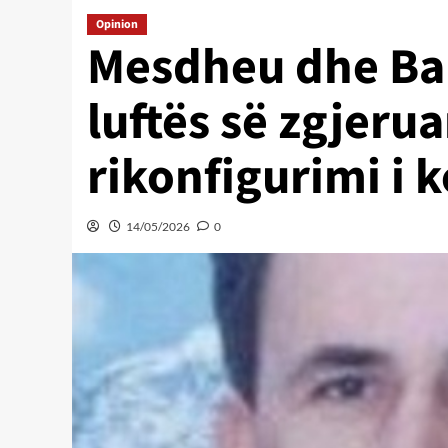
Opinion
Mesdheu dhe Bal
luftës së zgjeru
rikonfigurimi i 
14/05/2026
0