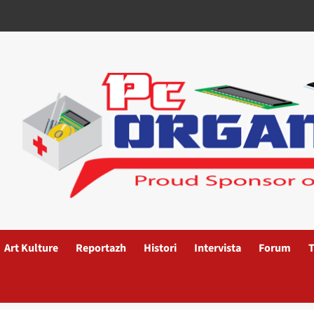
Art Kulture
Reportazh
Histori
Intervista
Forum
T