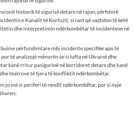
imin rajonal të sigurisë.
onit historik të sigurisë detare në rajon, përfshirë
ncidentin e Kanalit të Korfuzit, si rast që vazhdon të ketë
nitetin dhe interpretimin ndërkombëtar të incidenteve në
ribuime përfundimtare mbi incidente specifike apo të
por të analizojë mënyrën se si lufta në Ukrainë dhe
tar kanë rritur pasigurinë në korridoret detare dhe kanë
he teatrove të tjera të konfliktit ndërkombëtar.
jo më si periferi të rendit ndërkombëtar, por si nyje
rthuren: