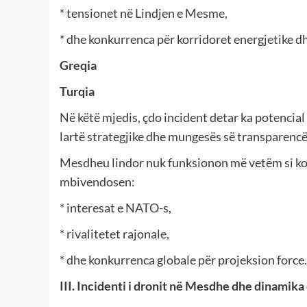
* tensionet në Lindjen e Mesme,
* dhe konkurrenca për korridoret energjetike dh
Greqia
Turqia
Në këtë mjedis, çdo incident detar ka potencia
lartë strategjike dhe mungesës së transparencë
Mesdheu lindor nuk funksionon më vetëm si korr
mbivendosen:
* interesat e NATO-s,
* rivalitetet rajonale,
* dhe konkurrenca globale për projeksion force.
III. Incidenti i dronit në Mesdhe dhe dinamika