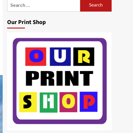
Search
for:
Our Print Shop