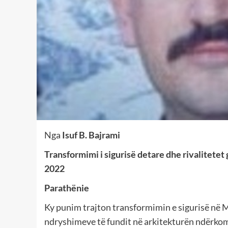
Nga
Isuf B. Bajrami
Transformimi i sigurisë detare dhe rivalitetet
2022
Parathënie
Ky punim trajton transformimin e sigurisë në 
ndryshimeve të fundit në arkitekturën ndërkomb