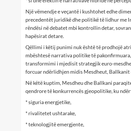
* si dhe efektin e narrativave hibride në percept
Një vëmendje e veçantë i kushtohet edhe dimensi
precedentët juridikë dhe politikë të lidhur me I
rëndësi në debatet mbi kontrollin detar, sovra
hapësirat detare.
Qëllimi i këtij punimi nuk është të prodhojë at
mbështesë narrativa politike të pakonfirmuara, 
transformimi i mjedisit strategjik euro-mesdhe
forcuar ndërlidhjen midis Mesdheut, Ballkanit d
Në këtë kuptim, Mesdheu dhe Ballkani paraqiten 
qendrore të konkurrencës gjeopolitike, ku ndë
* siguria energjetike,
* rivalitetet ushtarake,
* teknologjitë emergjente,