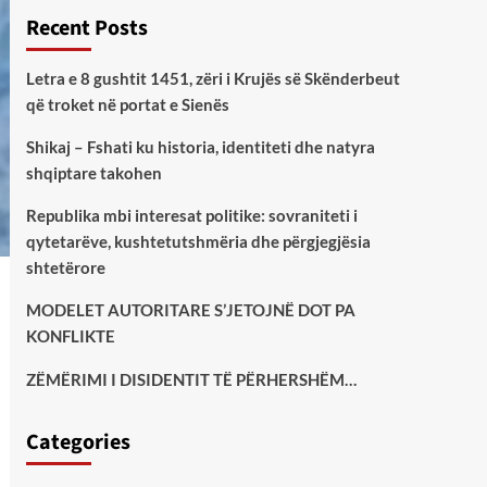
Recent Posts
Letra e 8 gushtit 1451, zëri i Krujës së Skënderbeut
që troket në portat e Sienës
Shikaj – Fshati ku historia, identiteti dhe natyra
shqiptare takohen
Republika mbi interesat politike: sovraniteti i
qytetarëve, kushtetutshmëria dhe përgjegjësia
shtetërore
MODELET AUTORITARE S’JETOJNË DOT PA
KONFLIKTE
ZËMËRIMI I DISIDENTIT TË PËRHERSHËM…
Categories