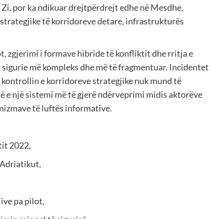
 Zi, por ka ndikuar drejtpërdrejt edhe në Mesdhe,
strategjike të korridoreve detare, infrastrukturës
, zgjerimi i formave hibride të konfliktit dhe rritja e
is sigurie më kompleks dhe më të fragmentuar. Incidentet
 kontrollin e korridoreve strategjike nuk mund të
esë e një sistemi më të gjerë ndërveprimi midis aktorëve
nizmave të luftës informative.
tit 2022,
Adriatikut,
ive pa pilot,