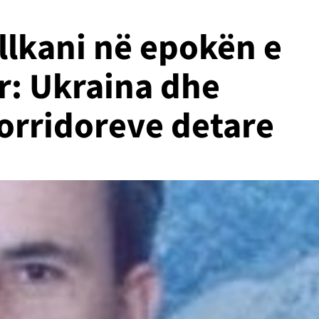
lkani në epokën e
ar: Ukraina dhe
korridoreve detare