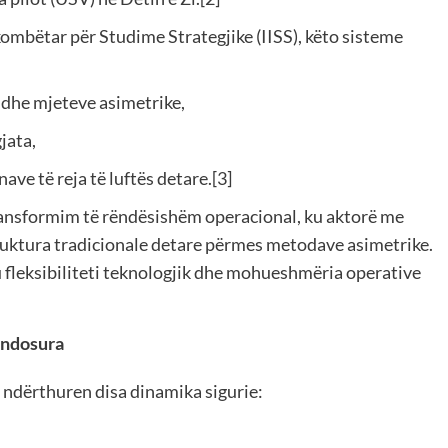
ombëtar për Studime Strategjike (IISS), këto sisteme
e dhe mjeteve asimetrike,
jata,
ave të reja të luftës detare.[3]
transformim të rëndësishëm operacional, ku aktorë me
truktura tradicionale detare përmes metodave asimetrike.
 ku fleksibiliteti teknologjik dhe mohueshmëria operative
endosura
 ndërthuren disa dinamika sigurie: