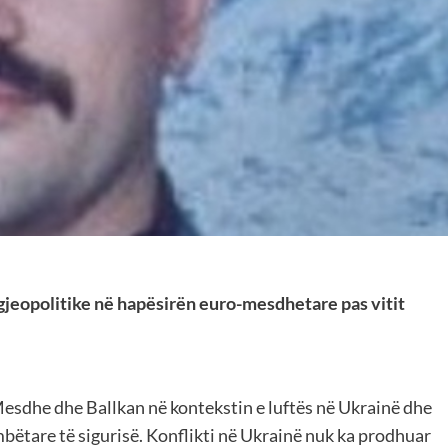
 gjeopolitike në hapësirën euro-mesdhetare pas vitit
Mesdhe dhe Ballkan në kontekstin e luftës në Ukrainë dhe
ëtare të sigurisë. Konflikti në Ukrainë nuk ka prodhuar