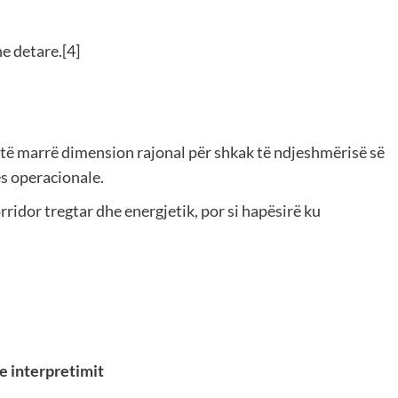
e detare.[4]
l të marrë dimension rajonal për shkak të ndjeshmërisë së
s operacionale.
idor tregtar dhe energjetik, por si hapësirë ku
 e interpretimit