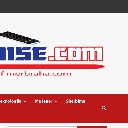
eknologjia
Me teper
Sherbime