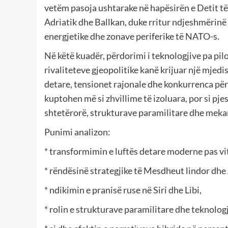
vetëm pasoja ushtarake në hapësirën e Detit të
Adriatik dhe Ballkan, duke rritur ndjeshmërinë 
energjetike dhe zonave periferike të NATO-s.
Në këtë kuadër, përdorimi i teknologjive pa pilot
rivaliteteve gjeopolitike kanë krijuar një mjed
detare, tensionet rajonale dhe konkurrenca për
kuptohen më si zhvillime të izoluara, por si pj
shtetërorë, strukturave paramilitare dhe meka
Punimi analizon:
* transformimin e luftës detare moderne pas vi
* rëndësinë strategjike të Mesdheut lindor dhe 
* ndikimin e pranisë ruse në Siri dhe Libi,
* rolin e strukturave paramilitare dhe teknologj