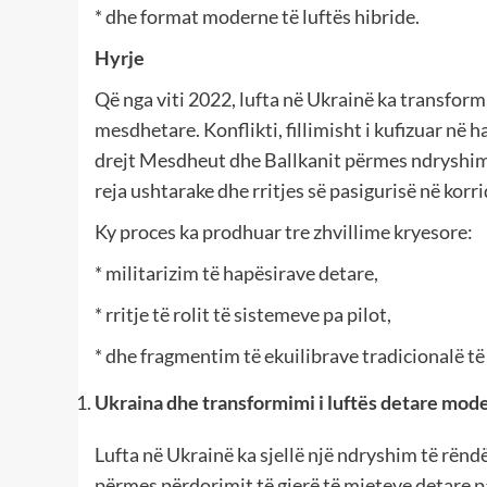
* dhe format moderne të luftës hibride.
Hyrje
Që nga viti 2022, lufta në Ukrainë ka transfor
mesdhetare. Konflikti, fillimisht i kufizuar në 
drejt Mesdheut dhe Ballkanit përmes ndryshime
reja ushtarake dhe rritjes së pasigurisë në korri
Ky proces ka prodhuar tre zhvillime kryesore:
* militarizim të hapësirave detare,
* rritje të rolit të sistemeve pa pilot,
* dhe fragmentim të ekuilibrave tradicionalë t
Ukraina dhe transformimi i luftës detare mod
Lufta në Ukrainë ka sjellë një ndryshim të rën
përmes përdorimit të gjerë të mjeteve detare pa