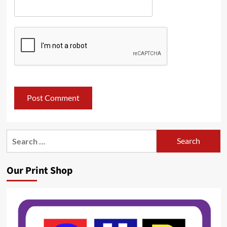
Search
for:
Our Print Shop