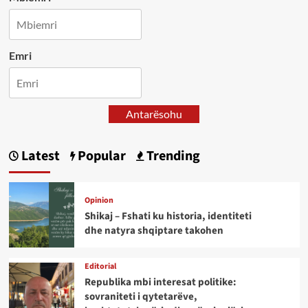
Emri
Antarësohu
Latest
Popular
Trending
Opinion
Shikaj – Fshati ku historia, identiteti
dhe natyra shqiptare takohen
Editorial
Republika mbi interesat politike:
sovraniteti i qytetarëve,