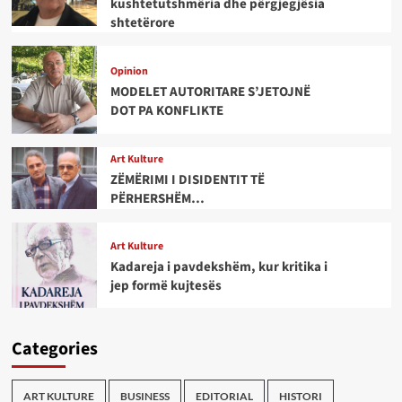
kushtetutshmëria dhe përgjegjësia
shtetërore
Opinion
MODELET AUTORITARE S’JETOJNË
DOT PA KONFLIKTE
Art Kulture
ZËMËRIMI I DISIDENTIT TË
PËRHERSHËM…
Art Kulture
Kadareja i pavdekshëm, kur kritika i
jep formë kujtesës
Categories
ART KULTURE
BUSINESS
EDITORIAL
HISTORI