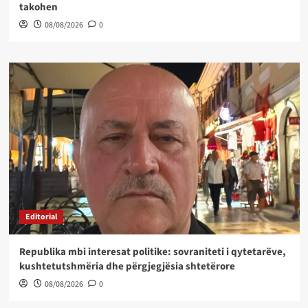
takohen
08/08/2026
0
Editorial
Republika mbi interesat politike: sovraniteti i qytetarëve,
kushtetutshmëria dhe përgjegjësia shtetërore
08/08/2026
0