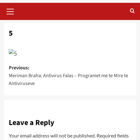
Primary
Menu
5
Post
Previous:
Meriman Braha: Antivirus Falas – Programet me te Mire te
navigation
Antiviruseve
Leave a Reply
Your email address will not be published.
Required fields