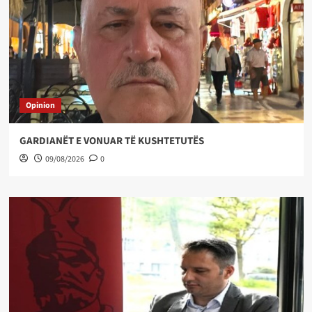
Opinion
GARDIANËT E VONUAR TË KUSHTETUTËS
09/08/2026
0