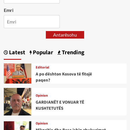
Emri
Antarësohu
Latest
Popular
Trending
Editorial
A po dështon Kosova të fitojë
paqen?
Opinion
GARDIANËT E VONUAR TË
KUSHTETUTËS
Opinion