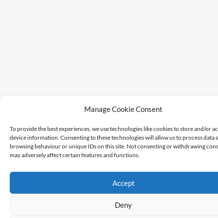
Manage Cookie Consent
To provide the best experiences, we use technologies like cookies to store and/or a
device information. Consenting to these technologies will allow us to process data 
browsing behaviour or unique IDs on this site. Not consenting or withdrawing cons
may adversely affect certain features and functions.
Accept
Deny