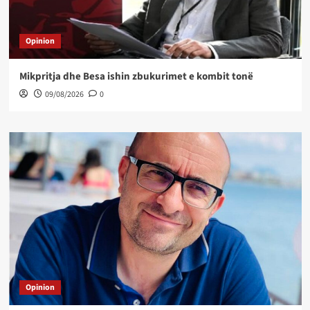
Opinion
Mikpritja dhe Besa ishin zbukurimet e kombit tonë
09/08/2026
0
Opinion