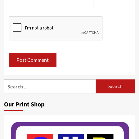
Search
for:
Our Print Shop