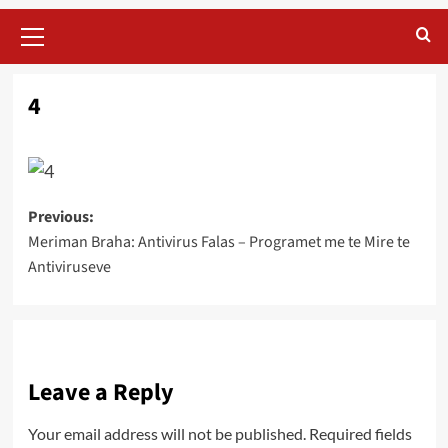
Primary
Menu
4
Post
Previous:
Meriman Braha: Antivirus Falas – Programet me te Mire te
navigation
Antiviruseve
Leave a Reply
Your email address will not be published.
Required fields