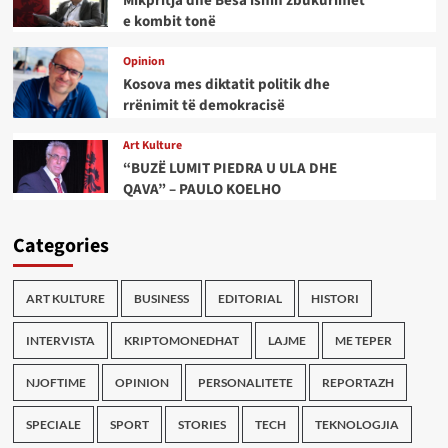
Mikpritja dhe Besa ishin zbukurimet
e kombit tonë
Opinion
Kosova mes diktatit politik dhe
rrënimit të demokracisë
Art Kulture
“BUZË LUMIT PIEDRA U ULA DHE
QAVA” – PAULO KOELHO
Categories
ART KULTURE
BUSINESS
EDITORIAL
HISTORI
INTERVISTA
KRIPTOMONEDHAT
LAJME
ME TEPER
NJOFTIME
OPINION
PERSONALITETE
REPORTAZH
SPECIALE
SPORT
STORIES
TECH
TEKNOLOGJIA