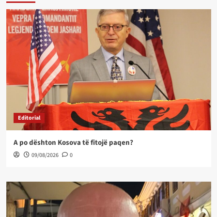
Editorial
A po dështon Kosova të fitojë paqen?
09/08/2026
0