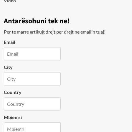
Video
Antarësohuni tek ne!
Per te marre artikujt drejt per drejt ne emailin tuaj!
Email
City
Country
Mbiemri