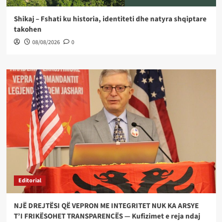
Shikaj – Fshati ku historia, identiteti dhe natyra shqiptare
takohen
08/08/2026
0
Editorial
NJË DREJTËSI QË VEPRON ME INTEGRITET NUK KA ARSYE
T’I FRIKËSOHET TRANSPARENCËS — Kufizimet e reja ndaj