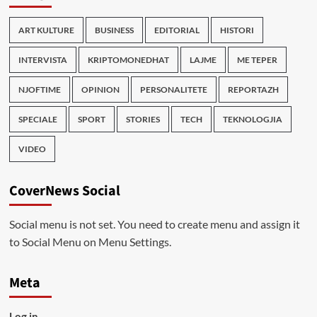
ART KULTURE
BUSINESS
EDITORIAL
HISTORI
INTERVISTA
KRIPTOMONEDHAT
LAJME
ME TEPER
NJOFTIME
OPINION
PERSONALITETE
REPORTAZH
SPECIALE
SPORT
STORIES
TECH
TEKNOLOGJIA
VIDEO
CoverNews Social
Social menu is not set. You need to create menu and assign it
to Social Menu on Menu Settings.
Meta
Log in