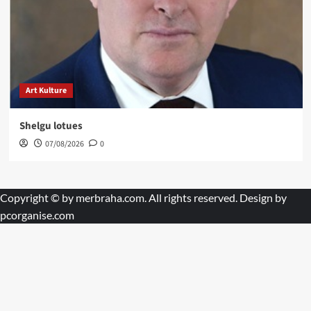
Art Kulture
Shelgu lotues
07/08/2026
0
Copyright © by
merbraha.com
. All rights reserved. Design by
pcorganise.com