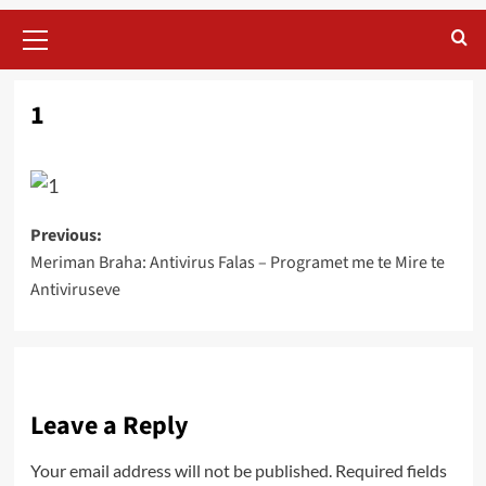
Primary
Menu
1
Post
Previous:
Meriman Braha: Antivirus Falas – Programet me te Mire te
navigation
Antiviruseve
Leave a Reply
Your email address will not be published.
Required fields