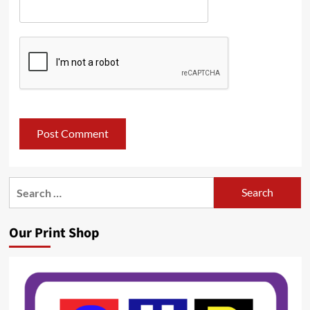
Search
for:
Our Print Shop