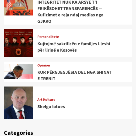
INTEGRITET NUK KA ARSYE T’I
FRIKËSOHET TRANSPARENCËS —
Kufizimet e reja ndaj medias nga
GJKKO
Personalitete
Kujtojmë sakrificën e familjes Lleshi
për lirinë e Kosovës
Opinion
KUR PËRGJEGJËSIA DEL NGA SHINAT
E TRENIT
Art Kulture
Shelgu lotues
Categories