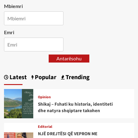
Mbiemri
Emri
Antarësohu
Latest
Popular
Trending
Opinion
Shikaj – Fshati ku historia, identiteti
dhe natyra shqiptare takohen
Editorial
NJË DREJTËSI QË VEPRON ME