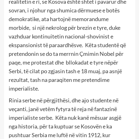
realitetin e ri, se Kosova është shtet i pavarur dhe
sovran, i njohur nga shumica dërmuese e botës
demokratike, ata hartojnë memorandume
morbide, si një nekrolog për brezin e tyre, duke
vazhduar kontinuitetin nacional-shovinist e
ekspansionist të paraardhësve. Këta studentë që
pretendonin se do ta merrnin Çmimin Nobel për
paqe, me protestat dhe bllokadat e tyre nëpër
Serbi, të cilat po zgjasin tash e 18 muaj, pa asnjë
rezultat, tash na paraqiten me pretendime
imperialiste.
Rinia serbe në përgjithësi, dhe ajo studente në
veçanti, janë vetëm fytyra të reja në fantazinë
imperialiste serbe. Këta nuk kanë mësuar asgjë
nga historia, për ta kuptuar se Kosovën e ka
pushtuar Serbia me luftë në vitin 1912, kur