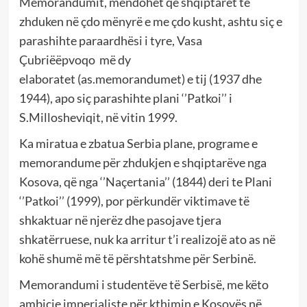
Memorandumit, mendohet që shqiptarët të
zhduken në çdo mënyrë e me çdo kusht, ashtu siç e
parashihte paraardhësi i tyre, Vasa
Çubriëëpvoqo më dy
elaboratet (as.memorandumet) e tij (1937 dhe
1944), apo siç parashihte plani ‘’Patkoi’’ i
S.Millosheviqit, në vitin 1999.
Ka miratua e zbatua Serbia plane, programe e
memorandume për zhdukjen e shqiptarëve nga
Kosova, që nga ‘’Naçertania’’ (1844) deri te Plani
‘’Patkoi’’ (1999), por përkundër viktimave të
shkaktuar në njerëz dhe pasojave tjera
shkatërruese, nuk ka arritur t’i realizojë ato as në
kohë shumë më të përshtatshme për Serbinë.
Memorandumi i studentëve të Serbisë, me këto
ambicje imperialiste për kthimin e Kosovës në