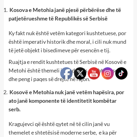
Kosova e Metohia janë pjesë përbërëse dhe të
patjetërueshme të Republikës së Serbisë
Ky fakt nuk është vetëm kategori kushtetuese, por
është imperativ historik dhe moral, i cili nuk mund
të jetë objekt i bisedimeve për esencën e tij.
Ruajtja e rendit kushtetues të Serbisë në Kosovë e
Metohi është themeli i qëndresës së shtetit serb
dhe peng i paqes së drejtë në rajon.
Kosovë e Metohia nuk janë vetëm hapësira, por
ato janë komponente të identitetit kombëtar
serb.
Kragujevci që është qytet në të cilin janë vu
themelet e shtetësisë moderne serbe, e ka për