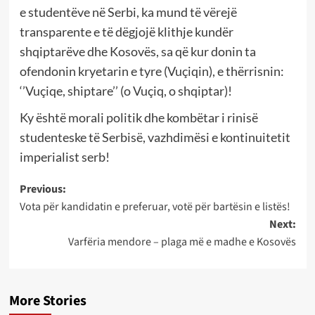
e studentëve në Serbi, ka mund të vërejë
transparente e të dëgjojë klithje kundër
shqiptarëve dhe Kosovës, sa që kur donin ta
ofendonin kryetarin e tyre (Vuçiqin), e thërrisnin:
‘’Vuçiqe, shiptare’’ (o Vuçiq, o shqiptar)!
Ky është morali politik dhe kombëtar i rinisë
studenteske të Serbisë, vazhdimësi e kontinuitetit
imperialist serb!
Post
Previous:
Vota për kandidatin e preferuar, votë për bartësin e listës!
navigation
Next:
Varfëria mendore – plaga më e madhe e Kosovës
More Stories