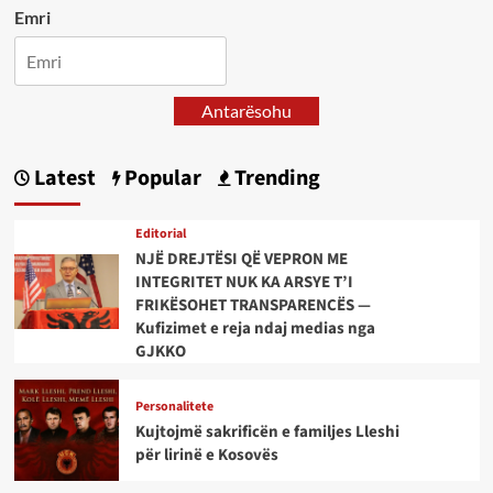
Emri
Antarësohu
Latest
Popular
Trending
Editorial
NJË DREJTËSI QË VEPRON ME
INTEGRITET NUK KA ARSYE T’I
FRIKËSOHET TRANSPARENCËS —
Kufizimet e reja ndaj medias nga
GJKKO
Personalitete
Kujtojmë sakrificën e familjes Lleshi
për lirinë e Kosovës