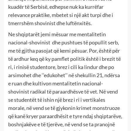
kuadër të Serbisë, edhepse nuk ka kurrëfar
relevance praktike, mbetet si një akt turpi dhe i
tmerrshëm shovinist dhe luftënxitës.
Ne shqiptarët jemi mësuar me mentalitetin
nacional-shovinist dhe pushtues të popullit serb,
me të gjitha pasojat që kemi pësuar. Por, është për
të ardhur keq që ky pamflet politik është i brezit të
ri, i rinisë studentore, brez i cili ka lindur dhe po
arsimohet dhe ‘’edukohet’’ në shekullin 21, ndërsa
e ruan dhe kultivon mentalitetin nacional-
shovinist radikal të paraardhësve të vet. Në vend
se studentët të ishin një brez i ri i vertikales
morale, në vend se të gjykonin krimet monstruoze
që kanë kryer paraardhësit e tyre ndaj shqiptarëve,
boshnjakëve e të tjerëve, në vend se ta pranojnë