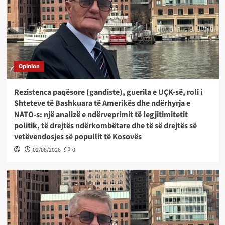
Opinion
Rezistenca paqësore (gandiste), guerila e UÇK-së, roli i
Shteteve të Bashkuara të Amerikës dhe ndërhyrja e
NATO-s: një analizë e ndërveprimit të legjitimitetit
politik, të drejtës ndërkombëtare dhe të së drejtës së
vetëvendosjes së popullit të Kosovës
02/08/2026
0