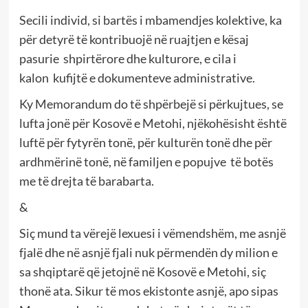
Secili individ, si bartës i mbamendjes kolektive, ka
për detyrë të kontribuojë në ruajtjen e kësaj
pasurie shpirtërore dhe kulturore, e cila i
kalon kufijtë e dokumenteve administrative.
Ky Memorandum do të shpërbejë si përkujtues, se
lufta jonë për Kosovë e Metohi, njëkohësisht është
luftë për fytyrën tonë, për kulturën tonë dhe për
ardhmërinë tonë, në familjen e popujve të botës
me të drejta të barabarta.
&
Siç mund ta vërejë lexuesi i vëmendshëm, me asnjë
fjalë dhe në asnjë fjali nuk përmendën dy milion e
sa shqiptarë që jetojnë në Kosovë e Metohi, siç
thonë ata. Sikur të mos ekistonte asnjë, apo sipas