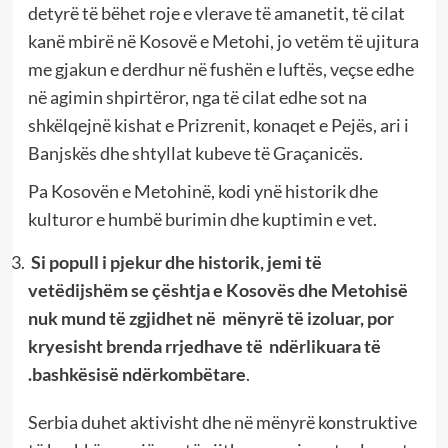
detyrë të bëhet roje e vlerave të amanetit, të cilat
kanë mbirë në Kosovë e Metohi, jo vetëm të ujitura
me gjakun e derdhur në fushën e luftës, veçse edhe
në agimin shpirtëror, nga të cilat edhe sot na
shkëlqejnë kishat e Prizrenit, konaqet e Pejës, ari i
Banjskës dhe shtyllat kubeve të Graçanicës.
Pa Kosovën e Metohinë, kodi ynë historik dhe
kulturor e humbë burimin dhe kuptimin e vet.
Si popull i pjekur dhe historik, jemi të
vetëdijshëm se çështja e Kosovës dhe Metohisë
nuk mund të zgjidhet në mënyrë të izoluar, por
kryesisht brenda rrjedhave të ndërlikuara të
.bashkësisë ndërkombëtare
.
Serbia duhet aktivisht dhe në mënyrë konstruktive