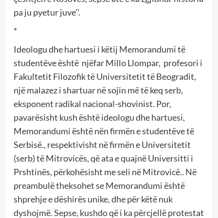
pa ju pyetur juve’’.
*
Ideologu dhe hartuesi i këtij Memorandumi të
studentëve është njëfar Millo Llompar, profesori i
Fakultetit Filozofik të Universitetit të Beogradit,
një malazez i shartuar në sojin më të keq serb,
eksponent radikal nacional-shovinist. Por,
pavarësisht kush është ideologu dhe hartuesi,
Memorandumi është nën firmën e studentëve të
Serbisë., respektivisht në firmën e Universitetit
(serb) të Mitrovicës, që ata e quajnë Universitti i
Prshtinës, përkohësisht me seli në Mitrovicë.. Në
preambulë theksohet se Memorandumi është
shprehje e dëshirës unike, dhe për këtë nuk
dyshojmë. Sepse, kushdo që i ka përcjellë protestat