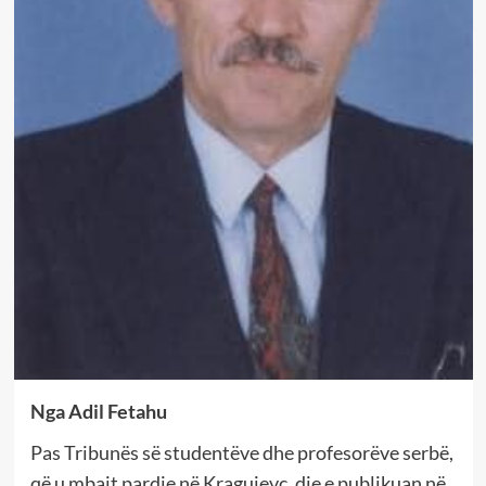
Nga Adil Fetahu
Pas Tribunës së studentëve dhe profesorëve serbë,
që u mbajt pardje në Kragujevc, dje e publikuan në