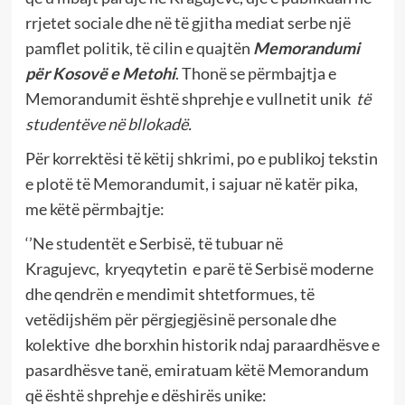
rrjetet sociale dhe në të gjitha mediat serbe një
pamflet politik, të cilin e quajtën
Memorandumi
për Kosovë e Metohi
. Thonë se përmbajtja e
Memorandumit është shprehje e vullnetit unik
të
studentëve në
bllokadë.
Për korrektësi të këtij shkrimi, po e publikoj tekstin
e plotë të Memorandumit, i sajuar në katër pika,
me këtë përmbajtje:
‘’Ne studentët e Serbisë, të tubuar në
Kragujevc, kryeqytetin e parë të Serbisë moderne
dhe qendrën e mendimit shtetformues, të
vetëdijshëm për përgjegjësinë personale dhe
kolektive dhe borxhin historik ndaj paraardhësve e
pasardhësve tanë, emiratuam këtë Memorandum
që është shprehje e dëshirës unike: