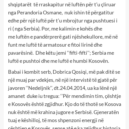
shqiptarët të rraskapitur në luftën për t’u çliruar
nga Perandoria Osmane, nuk ishin të përgatitur
edhe për një luftë për t’u mbrojtur nga pushtuesi i
ri ( nga Serbia). Por, me kalimin e kohës dhe
me luftën e pandërprerë gati njëshekullore, më në
funt me luftë të armatosur e fitoi lirinë dhe
pavarësinë. Dhe këtu jemi ‘’fifti-fifti’’; Serbia me
luftë e pushtoi dhe me luftë e humbi Kosovën.
Babai i kombit serb, Dobrica Qosiqi, më pak ditë se
një muaj par vdekjes, në një intervistë të gjatë për
javoren ‘’Nedeljnik’’, dt.24.04.2014, ua ka lënë një
amanet duke iu tregua: ‘’Për mendimin tim, çështje
e Kosovës është zgjidhur. Kjo do të thotë se Kosova
nuk është më krahina jugore e Serbisë. Gjeneratën
tuaj e këshilloj, të mos shpenzoni energji në
çështjen e Kosovës, sepse atë e ka zgjidhur historia