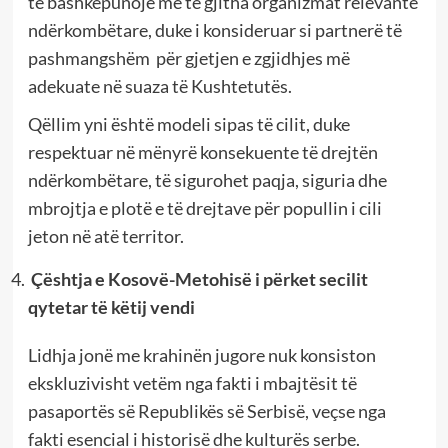
të bashkëpunojë me të gjitha organizmat relevante
ndërkombëtare, duke i konsideruar si partnerë të
pashmangshëm për gjetjen e zgjidhjes më
adekuate në suaza të Kushtetutës.
Qëllim yni është modeli sipas të cilit, duke
respektuar në mënyrë konsekuente të drejtën
ndërkombëtare, të sigurohet paqja, siguria dhe
mbrojtja e plotë e të drejtave për popullin i cili
jeton në atë territor.
Çështja e Kosovë-Metohisë i përket secilit
qytetar të këtij vendi
Lidhja jonë me krahinën jugore nuk konsiston
ekskluzivisht vetëm nga fakti i mbajtësit të
pasaportës së Republikës së Serbisë, veçse nga
fakti esencial i historisë dhe kulturës serbe.