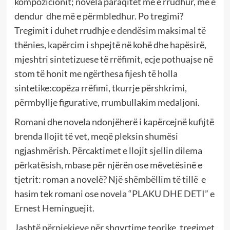
kompozicionit; novela paraqitet më e rrudhur, më e
dendur dhe më e përmbledhur. Po tregimi?
Tregimit i duhet rrudhje e dendësim maksimal të
thënies, kapërcim i shpejtë në kohë dhe hapësirë,
mjeshtri sintetizuese të rrëfimit, ecje pothuajse në
stom të honit me ngërthesa fijesh të holla
sintetike:copëza rrëfimi, tkurrje përshkrimi,
përmbyllje figurative, rrumbullakim medaljoni.
Romani dhe novela ndonjëherë i kapërcejnë kufijtë
brenda llojit të vet, meqë pleksin shumësi
ngjashmërish. Përcaktimet e llojit sjellin dilema
përkatësish, mbase për njërën ose mëvetësinë e
tjetrit: roman a novelë? Një shëmbëllim të tillë e
hasim tek romani ose novela “PLAKU DHE DETI” e
Ernest Heminguejit.
Jashtë përpjekjeve për shqyrtime teorike, tregimet