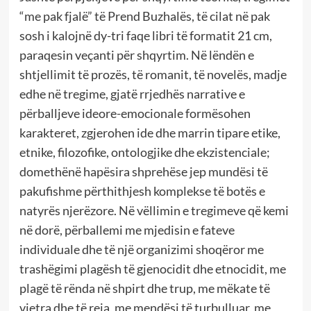
“me pak fjalë” të Prend Buzhalës, të cilat në pak
sosh i kalojnë dy-tri faqe libri të formatit 21 cm,
paraqesin veçanti për shqyrtim. Në lëndën e
shtjellimit të prozës, të romanit, të novelës, madje
edhe në tregime, gjatë rrjedhës narrative e
përballjeve ideore-emocionale formësohen
karakteret, zgjerohen ide dhe marrin tipare etike,
etnike, filozofike, ontologjike dhe ekzistenciale;
domethënë hapësira shprehëse jep mundësi të
pakufishme përthithjesh komplekse të botës e
natyrës njerëzore. Në vëllimin e tregimeve që kemi
në dorë, përballemi me mjedisin e fateve
individuale dhe të një organizimi shoqëror me
trashëgimi plagësh të gjenocidit dhe etnocidit, me
plagë të rënda në shpirt dhe trup, me mëkate të
vjetra dhe të reja, me mendësi të turbulluar, me