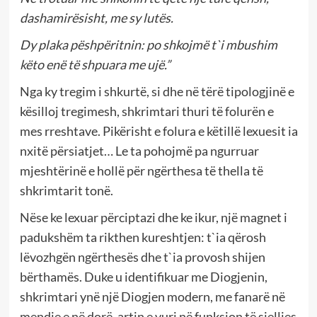
dashamirësisht, me sy lutës.
Dy plaka pëshpëritnin: po shkojmë t`i mbushim
këto enë të shpuara me ujë.”
Nga ky tregim i shkurtë, si dhe në tërë tipologjinë e
kësilloj tregimesh, shkrimtari thuri të folurën e
mes rreshtave. Pikërisht e folura e këtillë lexuesit ia
nxitë përsiatjet… Le ta pohojmë pa ngurruar
mjeshtërinë e hollë për ngërthesa të thella të
shkrimtarit tonë.
Nëse ke lexuar përciptazi dhe ke ikur, një magnet i
padukshëm ta rikthen kureshtjen: t`ia qërosh
lëvozhgën ngërthesës dhe t`ia provosh shijen
bërthamës. Duke u identifikuar me Diogjenin,
shkrimtari ynë një Diogjen modern, me fanarë në
mendje e në dorë, artin e vuri në funksion të sjelljes