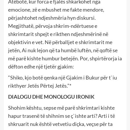
Atëbotë, kur forca e fjalës shkarkohet nga
emocione, zë e mbushet me fakte mendore,
përjashtohet ndjeshmëria hyn diskursi.
Megjithatë, përvoja shkrim-ndërtuese e
shkrimtarit shpejt e rikthen ndjeshmërinë në
objektivin e vet. Në përballjet e shkrimtarit me
jetën, Ai nuk lejon që ta humbë luftën, në qoftë se
më parë kishte humbur betejën. Por, shpirtërorja ia
dëfton edhe një tjetër gjakim:
“Shiko, kjo botë qenka një Gjakim i Bukur për t`iu
rikthyer Jetës Përtej Jetës.”*
DIALOGU DHE MONOLOGU IRONIK
Shohim kështu, sepse më parë shkrimtari kishte
hapur trasenë të shihnim se ç`ishte arti? Arti i të
shkruarit nuk është vetvetiu diçka, veçse për ta