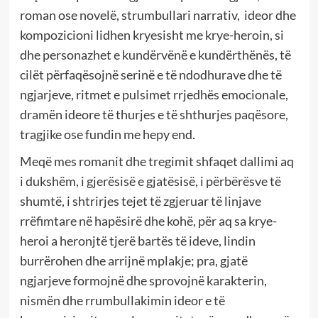
roman ose novelë, strumbullari narrativ, ideor dhe
kompozicioni lidhen kryesisht me krye-heroin, si
dhe personazhet e kundërvënë e kundërthënës, të
cilët përfaqësojnë serinë e të ndodhurave dhe të
ngjarjeve, ritmet e pulsimet rrjedhës emocionale,
dramën ideore të thurjes e të shthurjes paqësore,
tragjike ose fundin me hepy end.
Meqë mes romanit dhe tregimit shfaqet dallimi aq
i dukshëm, i gjerësisë e gjatësisë, i përbërësve të
shumtë, i shtrirjes tejet të zgjeruar të linjave
rrëfimtare në hapësirë dhe kohë, për aq sa krye-
heroi a heronjtë tjerë bartës të ideve, lindin
burrërohen dhe arrijnë mplakje; pra, gjatë
ngjarjeve formojnë dhe sprovojnë karakterin,
nismën dhe rrumbullakimin ideor e të