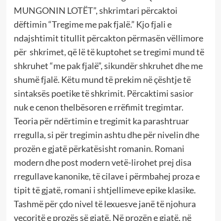
MUNGONIN LOTËT”, shkrimtari përcaktoi
dëftimin “Tregime me pak fjalë.” Kjo fjali e
ndajshtimit titullit përcakton përmasën vëllimore
për shkrimet, që lë të kuptohet se tregimi mund të
shkruhet “me pak fjalë”, sikundër shkruhet dhe me
shumë fjalë. Këtu mund të prekim në çështje të
sintaksës poetike të shkrimit. Përcaktimi sasior
nuk e cenon thelbësoren e rrëfimit tregimtar.
Teoria për ndërtimin e tregimit ka parashtruar
rregulla, si për tregimin ashtu dhe për nivelin dhe
prozën e gjatë përkatësisht romanin. Romani
modern dhe post modern vetë-lirohet prej disa
rregullave kanonike, të cilave i përmbahej proza e
tipit të gjatë, romani i shtjellimeve epike klasike.
Tashmë për çdo nivel të lexuesve janë të njohura
veçoritë e prozës së gjatë. Në prozën e gjatë, në