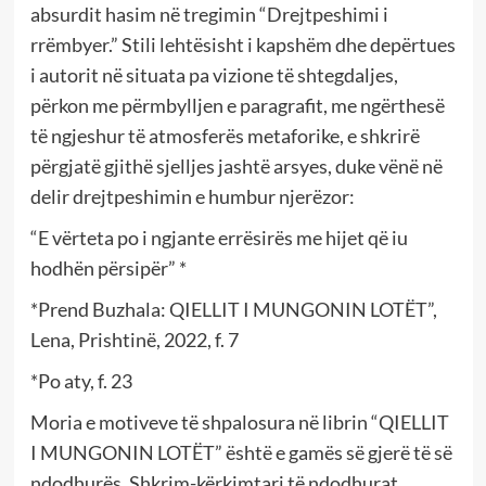
absurdit hasim në tregimin “Drejtpeshimi i
rrëmbyer.” Stili lehtësisht i kapshëm dhe depërtues
i autorit në situata pa vizione të shtegdaljes,
përkon me përmbylljen e paragrafit, me ngërthesë
të ngjeshur të atmosferës metaforike, e shkrirë
përgjatë gjithë sjelljes jashtë arsyes, duke vënë në
delir drejtpeshimin e humbur njerëzor:
“E vërteta po i ngjante errësirës me hijet që iu
hodhën përsipër” *
*Prend Buzhala: QIELLIT I MUNGONIN LOTËT”,
Lena, Prishtinë, 2022, f. 7
*Po aty, f. 23
Moria e motiveve të shpalosura në librin “QIELLIT
I MUNGONIN LOTËT” është e gamës së gjerë të së
ndodhurës. Shkrim-kërkimtari të ndodhurat,