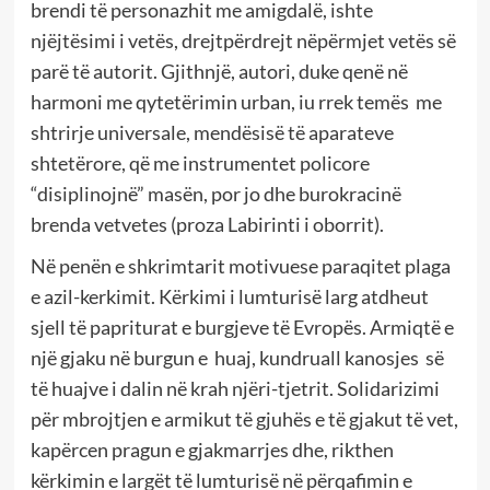
brendi të personazhit me amigdalë, ishte
njëjtësimi i vetës, drejtpërdrejt nëpërmjet vetës së
parë të autorit. Gjithnjë, autori, duke qenë në
harmoni me qytetërimin urban, iu rrek temës me
shtrirje universale, mendësisë të aparateve
shtetërore, që me instrumentet policore
“disiplinojnë” masën, por jo dhe burokracinë
brenda vetvetes (proza Labirinti i oborrit).
Në penën e shkrimtarit motivuese paraqitet plaga
e azil-kerkimit. Kërkimi i lumturisë larg atdheut
sjell të papriturat e burgjeve të Evropës. Armiqtë e
një gjaku në burgun e huaj, kundruall kanosjes së
të huajve i dalin në krah njëri-tjetrit. Solidarizimi
për mbrojtjen e armikut të gjuhës e të gjakut të vet,
kapërcen pragun e gjakmarrjes dhe, rikthen
kërkimin e largët të lumturisë në përqafimin e