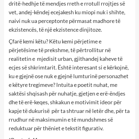
dritë-hedhje të mendjes rreth e rrotull rrojtjes së
vet, andej-këndej ecejakesh ku miopi nuk i shihte,
naivi nuk ua perceptonte përmasat madhore të
ekzistencës, të një ekzistence dinjitoze.
Çfarë kemi këtu? Këtu kemi përjetime e
përjetësime të prekshme, të përtrollitur në
realitetin e mjedisit urban, gjithandej kaheve të
ecjes së shkrimtarit. Është interesant si e kërkojnë,
ku e gjejnë ose nuk e gjejnë lumturinë personazhet
e këtyre tregimeve? Intuita e poetit nuhat, me
saktësi shqisash për nuhatje, gjetjen e erë-ëndjes
dhe të erë-keqes, shkakun e motivimit ideor për
kapje të dukurisë për ta shtruar në letër dhe, për ta
rrudhur në maksimumin e të mundshmes së
reduktuar për thëniet e tekstit figurativ.