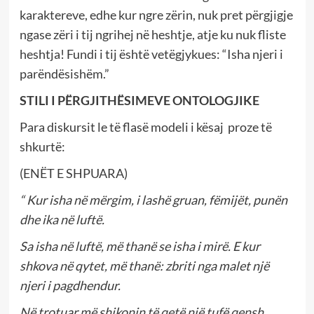
karaktereve, edhe kur ngre zërin, nuk pret përgjigje
ngase zëri i tij ngrihej në heshtje, atje ku nuk fliste
heshtja! Fundi i tij është vetëgjykues: “Isha njeri i
parëndësishëm.”
STILI I PËRGJITHËSIMEVE ONTOLOGJIKE
Para diskursit le të flasë modeli i kësaj proze të
shkurtë:
(ENËT E SHPUARA)
“ Kur isha në mërgim, i lashë gruan, fëmijët, punën
dhe ika në luftë.
Sa isha në luftë, më thanë se isha i mirë. E kur
shkova në qytet, më thanë: zbriti nga malet një
njeri i pagdhendur.
Në trotuar më shikonin të qetë një tufë qensh,