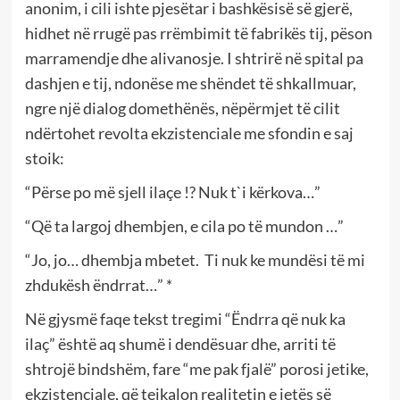
anonim, i cili ishte pjesëtar i bashkësisë së gjerë,
hidhet në rrugë pas rrëmbimit të fabrikës tij, pëson
marramendje dhe alivanosje. I shtrirë në spital pa
dashjen e tij, ndonëse me shëndet të shkallmuar,
ngre një dialog domethënës, nëpërmjet të cilit
ndërtohet revolta ekzistenciale me sfondin e saj
stoik:
“Përse po më sjell ilaçe !? Nuk t`i kërkova…”
“Që ta largoj dhembjen, e cila po të mundon …”
“Jo, jo… dhembja mbetet. Ti nuk ke mundësi të mi
zhdukësh ëndrrat…” *
Në gjysmë faqe tekst tregimi “Ëndrra që nuk ka
ilaç” është aq shumë i dendësuar dhe, arriti të
shtrojë bindshëm, fare “me pak fjalë” porosi jetike,
ekzistenciale, që tejkalon realitetin e jetës së