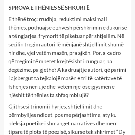
SPROVA E THËNIES SË SHKURTË
E thënë troç: rrudhja, reduktimi maksimal i
thënies, pothuajse e zhvesh përshkrimin e dukurisë
a të ngjarjes, frymorit të piketuar për shtjellim. Në
secilin tregim autori lë mënjanë shtjellimit shumë
hir dhe, vjel vetëm mazën, pra ajkën. Por, a ka dro
që tregimi të mbetet krejtësisht i cunguar, pa
degëzime, pa gjethe? A ka druajtje autori, që parimi
i ajsbergut ta tejkalojë masën e tri të katërtave të
fshehjes nën ujë dhe, vetëm një ose gjysmën e
njëshit të thënies ta shfaq mbi ujë?
Gjithsesi trinomi i hyrjes, shtjellimit dhe
përmbylljes ndiqet, pos me përjashtime, aty ku
pleksja poetike i shmanget narratives dhe merr
tipare të plota të poezisë, sikurse tek shkrimet “Dy