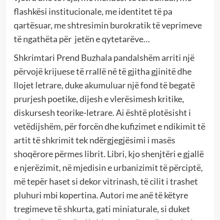
flashkësi institucionale, me identitet të pa
qartësuar, me shtresimin burokratik të veprimeve
të ngathëta për jetën e qytetarëve…
Shkrimtari Prend Buzhala pandalshëm arriti një
përvojë krijuese të rrallë në të gjitha gjinitë dhe
llojet letrare, duke akumuluar një fond të begatë
prurjesh poetike, dijesh e vlerësimesh kritike,
diskursesh teorike-letrare. Ai është plotësisht i
vetëdijshëm, për forcën dhe kufizimet e ndikimit të
artit të shkrimit tek ndërgjegjësimi i masës
shoqërore përmes librit. Libri, kjo shenjtëri e gjallë
e njerëzimit, në mjedisin e urbanizimit të përciptë,
më tepër haset si dekor vitrinash, të cilit i trashet
pluhuri mbi kopertina. Autori me anë të këtyre
tregimeve të shkurta, gati miniaturale, si duket