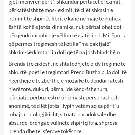
gjeti mënyrën për t`i shkundur përtacët e leximit,
përkatësisht të mos-leximit, të cilët shkasin e
kthimit të shpinës librit e kanë në majë të gjuhës:
është kohë e jetës dinamike, nuk përballohet dot
përqendrimi mbi një vëllim të gjatë libri! Mirëpo, ja
që përmes tregimesh të këtilla “me pak fjalë”
shkrim-kërkimtari ia doli që të na josh bindshëm.
Brenda tre ciklesh, në shtatëdhjetë e dy tregime të
shkurtë, poeti e tregimtari Prend Buzhala, ia doli të
ngërthejë e të zbërthejë mozaikë të dendur fatesh
njerëzorë, dukuri, bëma, ide kënd-fshehura,
përsiatje përbuzjesh e cinizmash, personazhesh
anonimë, të cilët jetës i lypin vetëm aq sa për t`u
mbajtur biologjikisht, situata paradoksale dhe
absurde, brenga e vullnete shpirtçiltra, shpresa
brenda dhe tej sferave tokësore.