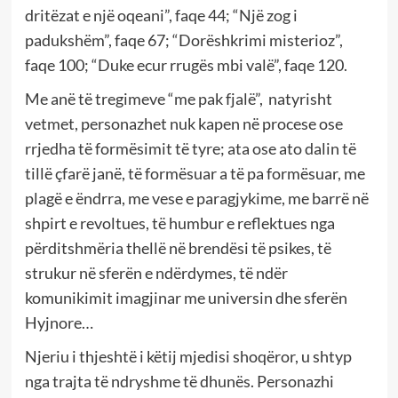
dritëzat e një oqeani”, faqe 44; “Një zog i
padukshëm”, faqe 67; “Dorëshkrimi misterioz”,
faqe 100; “Duke ecur rrugës mbi valë”, faqe 120.
Me anë të tregimeve “me pak fjalë”, natyrisht
vetmet, personazhet nuk kapen në procese ose
rrjedha të formësimit të tyre; ata ose ato dalin të
tillë çfarë janë, të formësuar a të pa formësuar, me
plagë e ëndrra, me vese e paragjykime, me barrë në
shpirt e revoltues, të humbur e reflektues nga
përditshmëria thellë në brendësi të psikes, të
strukur në sferën e ndërdymes, të ndër
komunikimit imagjinar me universin dhe sferën
Hyjnore…
Njeriu i thjeshtë i këtij mjedisi shoqëror, u shtyp
nga trajta të ndryshme të dhunës. Personazhi