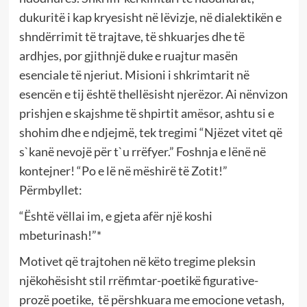
dukuritë i kap kryesisht në lëvizje, në dialektikën e
shndërrimit të trajtave, të shkuarjes dhe të
ardhjes, por gjithnjë duke e ruajtur masën
esenciale të njeriut. Misioni i shkrimtarit në
esencën e tij është thellësisht njerëzor. Ai nënvizon
prishjen e skajshme të shpirtit amësor, ashtu si e
shohim dhe e ndjejmë, tek tregimi “Njëzet vitet që
s`kanë nevojë për t`u rrëfyer.” Foshnja e lënë në
kontejner! “Po e lë në mëshirë të Zotit!”
Përmbyllet:
“Është vëllai im, e gjeta afër një koshi
mbeturinash!”*
Motivet që trajtohen në këto tregime pleksin
njëkohësisht stil rrëfimtar-poetikë figurative-
prozë poetike, të përshkuara me emocione vetash,