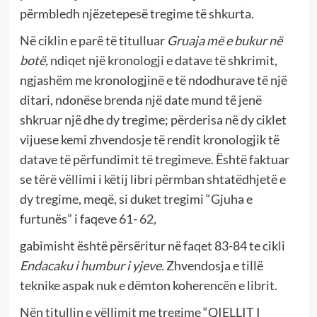
përmbledh njëzetepesë tregime të shkurta.
Në ciklin e parë të titulluar
Gruaja më e bukur në
botë,
ndiqet një kronologji e datave të shkrimit,
ngjashëm me kronologjinë e të ndodhurave të një
ditari, ndonëse brenda një date mund të jenë
shkruar një dhe dy tregime; përderisa në dy ciklet
vijuese kemi zhvendosje të rendit kronologjik të
datave të përfundimit të tregimeve. Është faktuar
se tërë vëllimi i këtij libri përmban shtatëdhjetë e
dy tregime, meqë, si duket tregimi “Gjuha e
furtunës” i faqeve 61- 62
,
gabimisht është përsëritur në faqet 83-84 te cikli
Endacaku i humbur i yjeve.
Zhvendosja e tillë
teknike aspak nuk e dëmton koherencën e librit.
Nën titullin e vëllimit me tregime “QIELLIT I