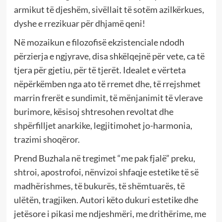
armikut të djeshëm, sivëllait të sotëm azilkërkues,
dyshe e rrezikuar për dhjamë qeni!
Në mozaikun e filozofisë ekzistenciale ndodh
përzierja e ngjyrave, disa shkëlqejnë për vete, ca të
tjera për gjetiu, për të tjerët. Idealet e vërteta
nëpërkëmben nga ato të rremet dhe, të rrejshmet
marrin frerët e sundimit, të mënjanimit të vlerave
burimore, kësisoj shtresohen revoltat dhe
shpërfilljet anarkike, legjitimohet jo-harmonia,
trazimi shoqëror.
Prend Buzhala në tregimet “me pak fjalë” preku,
shtroi, apostrofoi, nënvizoi shfaqje estetike të së
madhërishmes, të bukurës, të shëmtuarës, të
ulëtën, tragjiken. Autori këto dukuri estetike dhe
jetësore i pikasi me ndjeshmëri, me drithërime, me