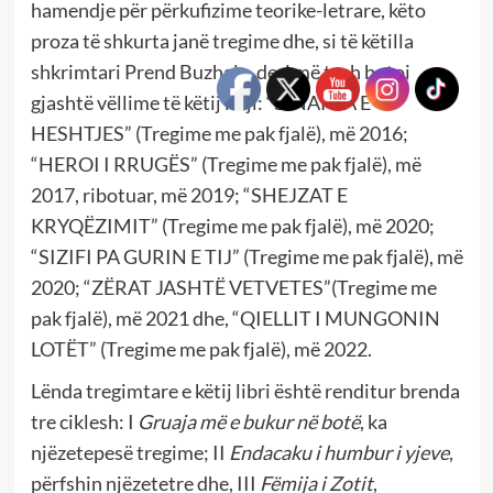
hamendje për përkufizime teorike-letrare, këto
proza të shkurta janë tregime dhe, si të këtilla
shkrimtari Prend Buzhala, deri më tash botoi
gjashtë vëllime të këtij lloji: “SINAPSA E
HESHTJES” (Tregime me pak fjalë), më 2016;
“HEROI I RRUGËS” (Tregime me pak fjalë), më
2017, ribotuar, më 2019; “SHEJZAT E
KRYQËZIMIT” (Tregime me pak fjalë), më 2020;
“SIZIFI PA GURIN E TIJ” (Tregime me pak fjalë), më
2020; “ZËRAT JASHTË VETVETES”(Tregime me
pak fjalë), më 2021 dhe, “QIELLIT I MUNGONIN
LOTËT” (Tregime me pak fjalë), më 2022.
Lënda tregimtare e këtij libri është renditur brenda
tre ciklesh: I
Gruaja më e bukur në botë
, ka
njëzetepesë tregime; II
Endacaku i humbur i yjeve
,
përfshin njëzetetre dhe, III
Fëmija i Zotit
,