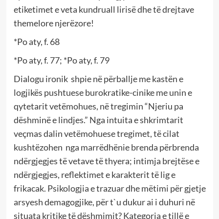
etiketimet e veta kundruall lirisë dhe të drejtave
themelore njerëzore!
*Po aty, f. 68
*Po aty, f. 77; *Po aty, f. 79
Dialogu ironik shpie në përballje me kastën e
logjikës pushtuese burokratike-cinike me unin e
qytetarit vetëmohues, në tregimin “Njeriu pa
dëshminë e lindjes.” Nga intuita e shkrimtarit
veçmas dalin vetëmohuese tregimet, të cilat
kushtëzohen nga marrëdhënie brenda përbrenda
ndërgjegjes të vetave të thyera; intimja brejtëse e
ndërgjegjes, reflektimet e karakterit të lig e
frikacak. Psikologjia e trazuar dhe mëtimi për gjetje
arsyesh demagogjike, për t`u dukur ai i duhuri në
situata kritike të dëshmimit? Kategoria e tillë e