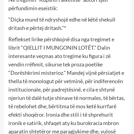
përfundimin eseistik:
“Diçka mund të ndryshojë edhe në këtë shekull
dritash e përtej dritash.”*
Reflekset lirike përshkojnë disa nga tregimet e
librit “QIELLIT I MUNGONIN LOTËT.” Dalin
interesante veçmas ato tregime ku figura i zë
vendin rrëfimit, sikurse tek proza poetike
“Dorëshkrimi misterioz.” Mandej vijnë përsiatjet e
thella të monologut për vetminë, për indiferencën
institucionale, për padrejtësinë, e cila e shtynë
njeriun të dalë tutje shinave të normales, të bërtas,
të rebelohet dhe, bërtitma të mos ketë kurrfarë
efekti shoqëror. Ironia dhe stili i të shprehurit
ironik e satirik, shfaqet aty ku burokracia mbron
aparatin shtetëror me paragjykime dhe, vulosë