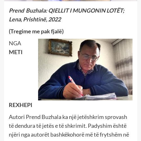
Prend Buzhala: QIELLIT I MUNGONIN LOTËT;
Lena, Prishtinë, 2022
(Tregime me pak fjalë)
NGA
METI
REXHEPI
Autori Prend Buzhala ka një jetëshkrim sprovash
të dendura të jetës e të shkrimit. Padyshim është
njëri nga autorët bashkëkohorë më të frytshëm në