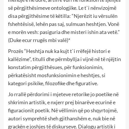
së përgjithësimeve ontologjike. Le t`i nënvizojmë
disa përgjithësime të këtilla: “Njerëzit iu vërsulën
fshehtësisë, lehën pas saj, sulmuan heshtjen. Vonë
e morën vesh: pasiguria dhe misteri ishin ata vetë.”
(Duke ecur rrugës mbi valë)*
Prozës “Heshtja nuk ka kujt t`i rrëfejë histori e
kallëzime”, titulli dhe përmbyllja i vijnë në të njëjtin
konstatim përgjithësues, për funksionimin,
përkatësisht mosfunksionimin e heshtjes, si
kategori psikike, filozofike dhe figurative.
Jo rrallë përdorimi i mjeteve retorike jo poetike në
shkrimin artistik, e nxjerr prej binarëve ecurinë e
figuracionit poetik. Në vëllimin që po shqyrtojmë,
autori symprehtë sheh gjithanshëm e, nuk bie në
grackën e joshjes të diskurseve. Dialogu artistik i