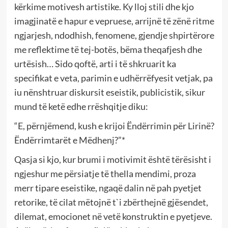
kërkime motivesh artistike. Ky lloj stili dhe kjo
imagjinatë e hapur e vepruese, arrijnë të zënë ritme
ngjarjesh, ndodhish, fenomene, gjendje shpirtërore
me reflektime të tej-botës, bëma theqafjesh dhe
urtësish… Sido qoftë, arti i të shkruarit ka
specifikat e veta, parimin e udhërrëfyesit vetjak, pa
iu nënshtruar diskursit eseistik, publicistik, sikur
mund të ketë edhe rrëshqitje diku:
“E, përnjëmend, kush e krijoi Ëndërrimin për Lirinë?
Ëndërrimtarët e Mëdhenj?”*
Qasja si kjo, kur brumi i motivimit është tërësisht i
ngjeshur me përsiatje të thella mendimi, proza
merr tipare eseistike, ngaqë dalin në pah pyetjet
retorike, të cilat mëtojnë t`i zbërthejnë gjësendet,
dilemat, emocionet në vetë konstruktin e pyetjeve.