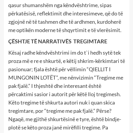
qasur shumanshëm nga këndvështrime, sipas
përkatësisë, reflektimit dhe interesimeve, që do të
zgjojnë në të tashmen dhe të ardhmen, kurdoherë
me optikën moderne të shqyrtimit e të vlerësimit.
ÇËSHTJE TË NARRATIVËS TREGIMTARE
Kësaj radhe këndvështrimi im do t`i hedh sytë tek
proza më e re e shkurtë, e këtij shkrim-kërkimtari të
pasionuar; fjala është për vëllimin “QIELLIT I
MUNGONIN LOTËT”, me nënvizimin “Tregime me
pak fjalë.” I thjeshtë dhe interesant është
përcaktimi sasior i autorit për këtë lloj tregimesh.
Këto tregime të shkurta autori nuk i quan skica
tregimtare, por “tregime me pak fjalë.” Përse?
Ngaqë, me gjithë shkurtësinë e tyre, është bindje-
plotë se këto proza janë mirëfilli tregime. Pa