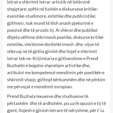
letrat e shkrimit letrar-artistik në letërsinë
shqiptare; qoftë në fushën e diskurseve kritike-
eseistike-studimore, estetike dhe publicistike;
gjithsesi, nuk mund të lësh anash pjekurinë e
poezisë dhe të prozës tij. Ai shkroi dhe publikoi
dhjeta vëllime shkrimesh poetike, diskurse kritike-
estetike, vlerësime dorëshkrimesh dhe, vijon të
shkruaj në të gjitha gjinitë dhe llojet e shkrimit
letrar tek ne. Krijimtaria e gjithanshme e Prend
Buzhalës e begatoi shprehjen artistike dhe,
artikuloi me kompetencë mendimin për poetikën e
shkrimit shqip; gjithnjë kërkueshëm dhe në përkim
me përvojat e mendimit evropian.
Prend Buzhala lexuesve dhe studiuesve të
përtashëm dhe të ardhshëm, po ua lë opusin e tij të
gjerë, llojesh e gjinish letrare të ndryshme, për t`iu