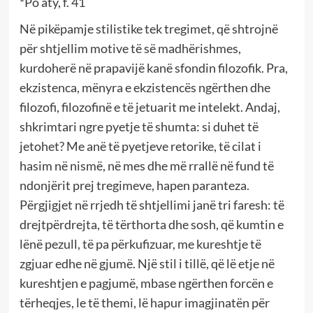
*Po aty, f. 41
Në pikëpamje stilistike tek tregimet, që shtrojnë
për shtjellim motive të së madhërishmes,
kurdoherë në prapavijë kanë sfondin filozofik. Pra,
ekzistenca, mënyra e ekzistencës ngërthen dhe
filozofi, filozofinë e të jetuarit me intelekt. Andaj,
shkrimtari ngre pyetje të shumta: si duhet të
jetohet? Me anë të pyetjeve retorike, të cilat i
hasim në nismë, në mes dhe më rrallë në fund të
ndonjërit prej tregimeve, hapen paranteza.
Përgjigjet në rrjedh të shtjellimi janë tri faresh: të
drejtpërdrejta, të tërthorta dhe sosh, që kumtin e
lënë pezull, të pa përkufizuar, me kureshtje të
zgjuar edhe në gjumë. Një stil i tillë, që lë etje në
kureshtjen e pagjumë, mbase ngërthen forcën e
tërheqjes, le të themi, lë hapur imagjinatën për