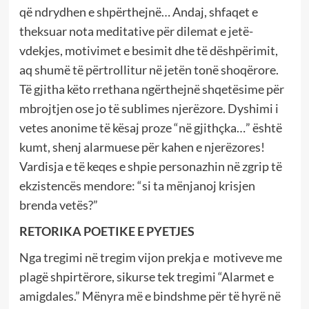
që ndrydhen e shpërthejnë… Andaj, shfaqet e
theksuar nota meditative për dilemat e jetë-
vdekjes, motivimet e besimit dhe të dëshpërimit,
aq shumë të përtrollitur në jetën tonë shoqërore.
Të gjitha këto rrethana ngërthejnë shqetësime për
mbrojtjen ose jo të sublimes njerëzore. Dyshimi i
vetes anonime të kësaj proze “në gjithçka…” është
kumt, shenj alarmuese për kahen e njerëzores!
Vardisja e të keqes e shpie personazhin në zgrip të
ekzistencës mendore: “si ta mënjanoj krisjen
brenda vetës?”
RETORIKA POETIKE E PYETJES
Nga tregimi në tregim vijon prekja e motiveve me
plagë shpirtërore, sikurse tek tregimi “Alarmet e
amigdales.” Mënyra më e bindshme për të hyrë në