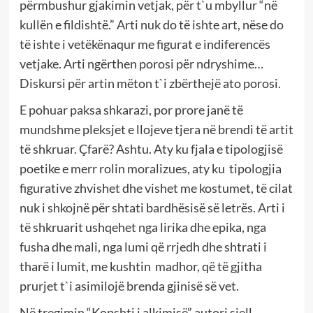
përmbushur gjakimin vetjak, për t`u mbyllur “në
kullën e fildishtë.” Arti nuk do të ishte art, nëse do
të ishte i vetëkënaqur me figurat e indiferencës
vetjake. Arti ngërthen porosi për ndryshime…
Diskursi për artin mëton t`i zbërthejë ato porosi.
E pohuar paksa shkarazi, por prore janë të
mundshme pleksjet e llojeve tjera në brendi të artit
të shkruar. Çfarë? Ashtu. Aty ku fjala e tipologjisë
poetike e merr rolin moralizues, aty ku tipologjia
figurative zhvishet dhe vishet me kostumet, të cilat
nuk i shkojnë për shtati bardhësisë së letrës. Arti i
të shkruarit ushqehet nga lirika dhe epika, nga
fusha dhe mali, nga lumi që rrjedh dhe shtrati i
tharë i lumit, me kushtin madhor, që të gjitha
prurjet t`i asimilojë brenda gjinisë së vet.
Në tregimin “Kopshti i alkimisë” autori sjell