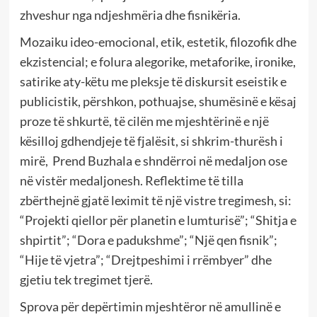
zhveshur nga ndjeshmëria dhe fisnikëria.
Mozaiku ideo-emocional, etik, estetik, filozofik dhe
ekzistencial; e folura alegorike, metaforike, ironike,
satirike aty-këtu me pleksje të diskursit eseistik e
publicistik, përshkon, pothuajse, shumësinë e kësaj
proze të shkurtë, të cilën me mjeshtërinë e një
kësilloj gdhendjeje të fjalësit, si shkrim-thurësh i
mirë, Prend Buzhala e shndërroi në medaljon ose
në vistër medaljonesh. Reflektime të tilla
zbërthejnë gjatë leximit të një vistre tregimesh, si:
“Projekti qiellor për planetin e lumturisë”; “Shitja e
shpirtit”; “Dora e padukshme”; “Një qen fisnik”;
“Hije të vjetra”; “Drejtpeshimi i rrëmbyer” dhe
gjetiu tek tregimet tjerë.
Sprova për depërtimin mjeshtëror në amullinë e