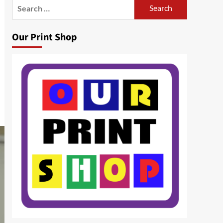
Search
for:
Our Print Shop