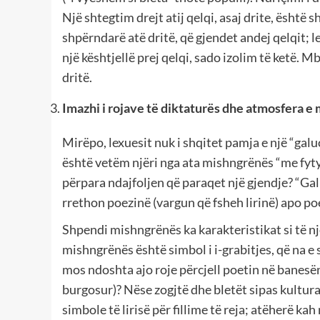
Një shtegtim drejt atij qelqi, asaj drite, është
shpërndarë atë dritë, që gjendet andej qelqit; 
një kështjellë prej qelqi, sado izolim të ketë. Mb
dritë.
Imazhi i rojave të diktaturës dhe atmosfera e 
Mirëpo, lexuesit nuk i shqitet pamja e një “ga
është vetëm njëri nga ata mishngrënës “me fytyr
përpara ndajfoljen që paraqet një gjendje? “Gal
rrethon poezinë (vargun që fsheh lirinë) apo poe
Shpendi mishngrënës ka karakteristikat si të n
mishngrënës është simbol i i-grabitjes, që na e 
mos ndoshta ajo roje përcjell poetin në banesën e
burgosur)? Nëse zogjtë dhe bletët sipas kultura
simbole të lirisë për fillime të reja; atëherë k