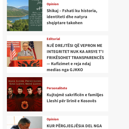
Opinion
Shikaj – Fshati ku historia,
identiteti dhe natyra
shqiptare takohen
Editorial
NJË DREJTËSI QË VEPRON ME
INTEGRITET NUK KA ARSYE T’I
FRIKËSOHET TRANSPARENCËS
— Kufizimet e reja ndaj
medias nga GJKKO
Personalitete
Kujtojmë sakrificën e familjes
Lleshi për lirinë e Kosovës
Opinion
KUR PËRGJEGJËSIA DEL NGA