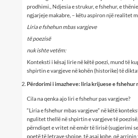
prodhimi., Ndjesia e strukur, e fshehur, e thënie
ngjarjeje makabre, – këtu aspiron një realitet më
Liria e fshehun mbas vargjeve
të poezisë
nuk ishte vetëm:
Konteksti i kësaj lirie në këtë poezi, mund të ku
shpirtin e vargjeve në kohën (historike) të dikta
Përdorimi i imazheve: liria krijuese e fshehur
Cila na qenka ajo liri e fshehur pas vargjeve?
“Liria e fshehur mbas vargjeve” në këtë kontekst
ngulitet thellë në shpirtin e vargjeve të poezis
përndiqet e vritet në emër të lirisë (sugjerimi se
poetë të letrave shqipe, të asaj kohe, që arrinin