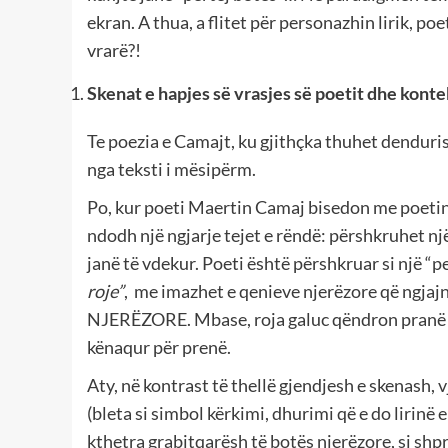
ekran. A thua, a flitet për personazhin lirik, po
vrarë?!
Skenat e hapjes së vrasjes së poetit dhe konte
Te poezia e Camajt, ku gjithçka thuhet dendurish
nga teksti i mësipërm.
Po, kur poeti Maertin Camaj bisedon me poetin 
ndodh një ngjarje tejet e rëndë: përshkruhet një 
janë të vdekur. Poeti është përshkruar si një “
roje”
, me imazhet e qenieve njerëzore që 
NJERËZORE. Mbase, roja galuc qëndron pranë k
kënaqur për prenë.
Aty, në kontrast të thellë gjendjesh e skenash, v
(bleta si simbol kërkimi, dhurimi që e do lirinë e
kthetra grabitqarësh të botës njerëzore, si shpr