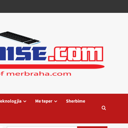
eknologjia
Me teper
Sherbime