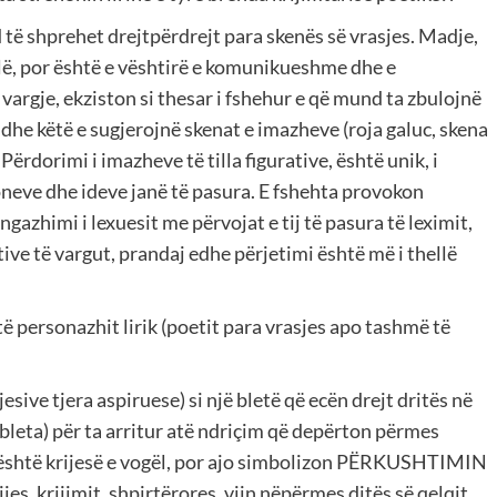
nd të shprehet drejtpërdrejt para skenës së vrasjes. Madje,
llë, por është e vështirë e komunikueshme dhe e
 vargje, ekziston si thesar i fshehur e që mund ta zbulojnë
 dhe këtë e sugjerojnë skenat e imazheve (roja galuc, skena
ërdorimi i imazheve të tilla figurative, është unik, i
neve dhe ideve janë të pasura. E fshehta provokon
ngazhimi i lexuesit me përvojat e tij të pasura të leximit,
ive të vargut, prandaj edhe përjetimi është më i thellë
 personazhit lirik (poetit para vrasjes apo tashmë të
esive tjera aspiruese) si një bletë që ecën drejt dritës në
(bleta) për ta arritur atë ndriçim që depërton përmes
a është krijesë e vogël, por ajo simbolizon PËRKUSHTIMIN
ijes, krijimit, shpirtërores, vijn nëpërmes ditës së qelqit.