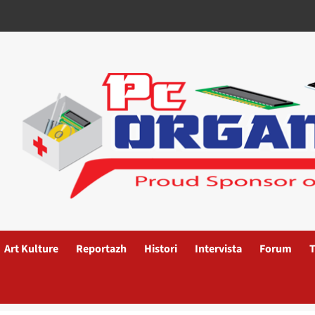
Art Kulture
Reportazh
Histori
Intervista
Forum
T