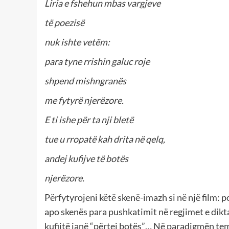
Liria e fshehun mbas vargjeve
të poezisë
nuk ishte vetëm:
para tyne rrishin galuc roje
shpend mishngranës
me fytyrë njerëzore.
E ti ishe për ta nji bletë
tue u rropatë kah drita në qelq,
andej kufijve të botës
njerëzore.
Përfytyrojeni këtë skenë-imazh si në një film: po
apo skenës para pushkatimit në regjimet e diktatu
kufijtë janë “përtej botës”… Në paradigmën tem