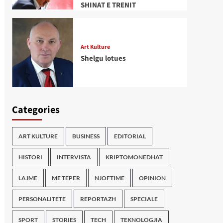
SHINAT E TRENIT
Art Kulture
Shelgu lotues
Categories
ART KULTURE
BUSINESS
EDITORIAL
HISTORI
INTERVISTA
KRIPTOMONEDHAT
LAJME
ME TEPER
NJOFTIME
OPINION
PERSONALITETE
REPORTAZH
SPECIALE
SPORT
STORIES
TECH
TEKNOLOGJIA