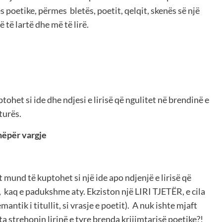
s poetike, përmes bletës, poetit, qelqit, skenës së një
 të lartë dhe më të lirë.
ptohet si ide dhe ndjesi e lirisë që ngulitet në brendinë e
turës.
 nëpër vargje
 mund të kuptohet si një ide apo ndjenjë e lirisë që
ë, kaq e padukshme aty. Ekziston një LIRI TJETËR, e cila
mantik i titullit, si vrasje e poetit). A nuk ishte mjaft
 ta strehonin lirinë e tyre brenda krijimtarisë poetike?!