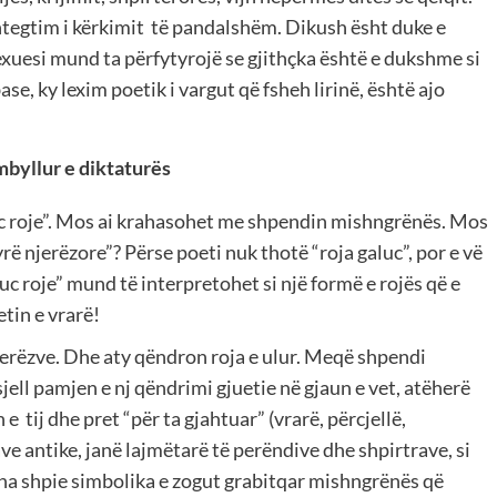
 shtegtim i kërkimit të pandalshëm. Dikush ësht duke e
lexuesi mund ta përfytyrojë se gjithçka është e dukshme si
ase, ky lexim poetik i vargut që fsheh lirinë, është ajo
mbyllur e diktaturës
luc roje”. Mos ai krahasohet me shpendin mishngrënës. Mos
ë njerëzore”? Përse poeti nuk thotë “roja galuc”, por e vë
uc roje” mund të interpretohet si një formë e rojës që e
tin e vrarë!
jerëzve. Dhe aty qëndron roja e ulur. Meqë shpendi
sjell pamjen e nj qëndrimi gjuetie në gjaun e vet, atëherë
 tij dhe pret “për ta gjahtuar” (vrarë, përcjellë,
ve antike, janë lajmëtarë të perëndive dhe shpirtrave, si
ah na shpie simbolika e zogut grabitqar mishngrënës që