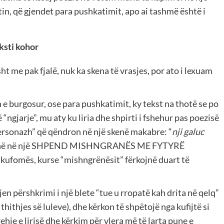
etin, që gjendet para pushkatimit, apo ai tashmë është i
ksti kohor
t me pak fjalë, nuk ka skena të vrasjes, por ato i lexuam
e burgosur, ose para pushkatimit, ky tekst na thotë se po
“ngjarje”, mu aty ku liria dhe shpirti i fshehur pas poezisë
personazh” që qëndron në një skenë makabre: “
nji galuc
ngjajnë në një SHPEND MISHNGRANËS ME FYTYRË
ufomës, kurse “mishngrënësit” fërkojnë duart të
jen përshkrimi i një blete “tue u rropatë kah drita në qelq”
 thithjes së luleve), dhe kërkon të shpëtojë nga kufijtë si
ehje e lirisë dhe kërkim për vlera më të larta pune e