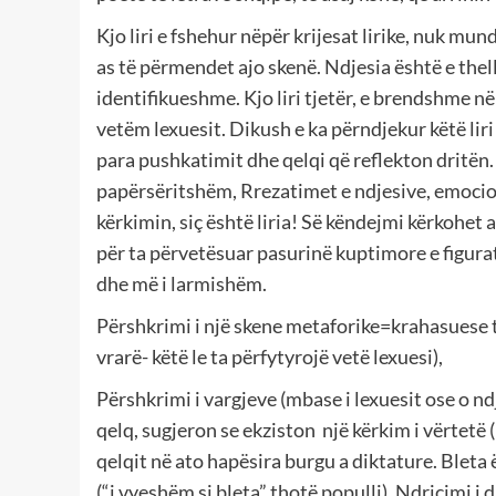
Kjo liri e fshehur nëpër krijesat lirike, nuk mu
as të përmendet ajo skenë. Ndjesia është e the
identifikueshme. Kjo liri tjetër, e brendshme në
vetëm lexuesit. Dikush e ka përndjekur këtë liri
para pushkatimit dhe qelqi që reflekton dritën. P
papërsëritshëm, Rrezatimet e ndjesive, emocio
kërkimin, siç është liria! Së këndejmi kërkohet a
për ta përvetësuar pasurinë kuptimore e figurat
dhe më i larmishëm.
Përshkrimi i një skene metaforike=krahasuese të
vrarë- këtë le ta përfytyrojë vetë lexuesi),
Përshkrimi i vargjeve (mbase i lexuesit ose o ndj
qelq, sugjeron se ekziston një kërkim i vërtetë 
qelqit në ato hapësira burgu a diktature. Blet
(“i vyeshëm si bleta” thotë populli). Ndriçimi i d