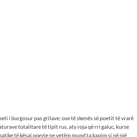
eti i burgosur pas grilave; ose të skenës së poetit të vrarë
rave totalitare të tipit rus, aty roja që rri galuc, kurse
atike të kësaj poezie ne vetëm mund ta kapim si në një