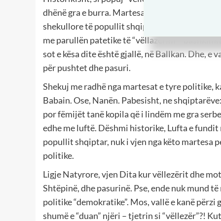
dhënë gra e burra. Martesat politike, herët kan
shekullore të popullit shqiptar nga serbët dhe
me parullën patetike të “vëllazërim – bashkimi
sot e kësa dite është gjallë, në Ballkan. Dhe, 
për pushtet dhe pasuri.
Shekuj me radhë nga martesat e tyre politike, ka
Babain. Ose, Nanën. Pabesisht, ne shqiptarëve:
por fëmijët tanë kopila që i lindëm me gra serb
edhe me luftë. Dëshmi historike, Lufta e fundi
popullit shqiptar, nuk i vjen nga këto martesa 
politike.
Ligje Natyrore, vjen Dita kur vëllezërit dhe mo
Shtëpinë, dhe pasurinë. Pse, ende nuk mund të n
politike “demokratike”. Mos, vallë e kanë përzi
shumë e “duan” njëri – tjetrin si “vëllezër”?! Ku