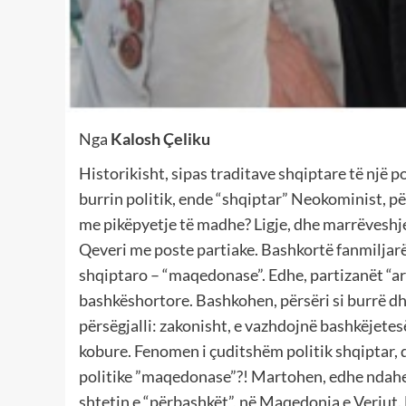
Nga
Kalosh Çeliku
Historikisht, sipas traditave shqiptare të një 
burrin politik, ende “shqiptar” Neokominist, p
me pikëpyetje të madhe? Ligje, dhe marrëveshje 
Qeveri me poste partiake. Bashkortë fanmiljarë 
shqiptaro – “maqedonase”. Edhe, partizanët “arti
bashkëshortore. Bashkohen, përsëri si burrë dhe 
përsëgjalli: zakonisht, e vazhdojnë bashkëjetes
kobure. Fenomen i çuditshëm politik shqiptar, q
politike ”maqedonase”?! Martohen, edhe ndahen
shtetin e “përbashkët”, në Maqedonia e Veriut. 