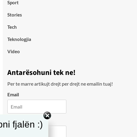
Sport
Stories
Tech
Teknologjia
Video
Antarësohuni tek ne!
Per te marre artikujt drejt per drejt ne emailin tuaj!
Email
City
i fjalën :)