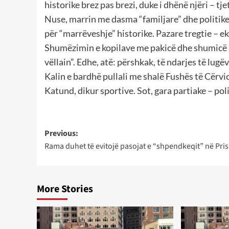
historike brez pas brezi, duke i dhënë njëri – tj
Nuse, marrin me dasma “familjare” dhe politi
për “marrëveshje” historike. Pazare tregtie – e
Shumëzimin e kopilave me pakicë dhe shumicë për
vëllain”. Edhe, atë: përshkak, të ndarjes të lug
Kalin e bardhë pullali me shalë Fushës të Cërvi
Katund, dikur sportive. Sot, gara partiake – pol
Post
Previous:
Rama duhet të evitojë pasojat e “shpendkeqit” në Pris
navigation
More Stories