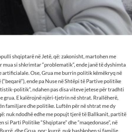
populli shqiptarë në Jetë, që: zakonisht, martohen me
ër mua si shkrimtar “problematik”, ende janë të dyshimta
artificialale. Ose, Grua me burrin politik këmëkryq në
(“beqarë”), ende pa Nuse në Shtëpi të Partive politike
stik-politik”, ndahen pas disa viteve jetese për tradhti
grua. E kalërojnë njëri-tjetrin në shtrat. Rrallëherë,
ën familjare dhe politike. Luftën për në shtrat me dy
ë: nuk ndodhë edhe me popujt tjerë të Ballkanit, partitë
 si Parti Politike “Shqiptare” dhe ”maqedonase”, në
Burrë, dhe Grua, por: kurrë, nuk bashkohen si familje.