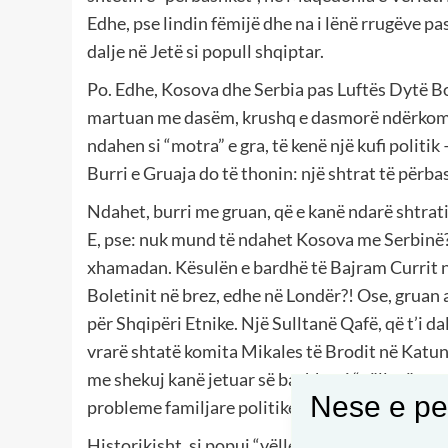
Edhe, pse lindin fëmijë dhe na i lënë rrugëve pa
dalje në Jetë si popull shqiptar.
Po. Edhe, Kosova dhe Serbia pas Luftës Dytë Botë
martuan me dasëm, krushq e dasmorë ndërkombërë
ndahen si “motra” e gra, të kenë një kufi politik 
Burri e Gruaja do të thonin: një shtrat të përb
Ndahet, burri me gruan, që e kanë ndarë shtrati
E, pse: nuk mund të ndahet Kosova me Serbinë?!
xhamadan. Kësulën e bardhë të Bajram Currit n
Boletinit në brez, edhe në Londër?! Ose, gruan 
për Shqipëri Etnike. Një Sulltanë Qafë, që t’i d
vrarë shtatë komita Mikales të Brodit në Katun
me shekuj kanë jetuar së bashku si “vëllezër e 
Nese e pel
probleme familjare politike, si vëllai me vëlla.
Historikisht, si popuj “vëllezër” me serbët dh