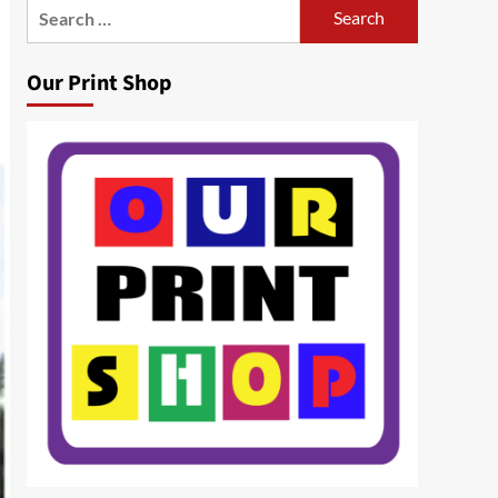
Search
for:
Our Print Shop