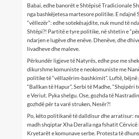
Babai, edhe banorët e Shtëpisë Tradicionale Shq
nga bashkëjetesa martesore politike. E ndajnë 
“vëllezër”: edhe sotekësajdite, nuk mund të nd
Shtëpi?! Partitë e tyre politike, në shtetin e “p
ndarjen e lugëve dhe enëve. Dhenëve, dhe dhive.
livadheve dhe maleve.
Përkundër ligjeve të Natyrës, edhe pse me shekuj 
dikurshme komuniste e neokomuniste me Nanë e
politike të “vëllazërim-bashkimit”. Luftë, bëjnë
“Ballkan të Hapur”, Serbi të Madhe, “Shqipëri
e Veriut. Pyka shelgu. Ose, gozhda të Nastradin 
gozhdë për ta varë struken, Nesër?!
Po, këto politikanë të dalldisur dhe arratisur: 
madh shqiptar Xha Deralla nga fshatit Cërvicë 
Kryetarët e komunave serbe. Protesta të dhuns