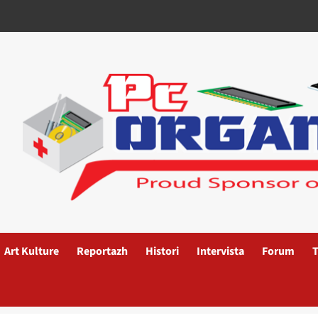
Art Kulture
Reportazh
Histori
Intervista
Forum
T