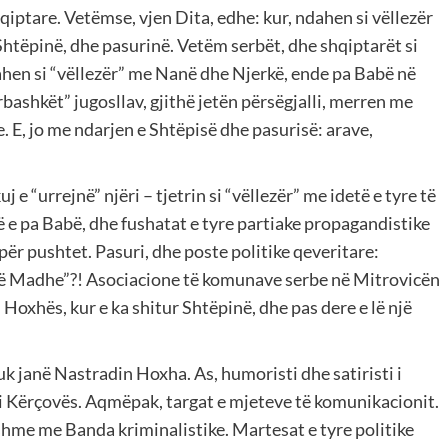
iptare. Vetëmse, vjen Dita, edhe: kur, ndahen si vëllezër
Shtëpinë, dhe pasurinë. Vetëm serbët, dhe shqiptarët si
ahen si “vëllezër” me Nanë dhe Njerkë, ende pa Babë në
ërbashkët” jugosllav, gjithë jetën përsëgjalli, merren me
 E, jo me ndarjen e Shtëpisë dhe pasurisë: arave,
e “urrejnë” njëri – tjetrin si “vëllezër” me idetë e tyre të
 pa Babë, dhe fushatat e tyre partiake propagandistike
 për pushtet. Pasuri, dhe poste politike qeveritare:
 të Madhe”?! Asociacione të komunave serbe në Mitrovicën
Hoxhës, kur e ka shitur Shtëpinë, dhe pas dere e lë një
nuk janë Nastradin Hoxha. As, humoristi dhe satiristi i
i Kërçovës. Aqmëpak, targat e mjeteve të komunikacionit.
hme me Banda kriminalistike. Martesat e tyre politike