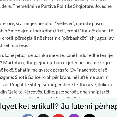
s dere. Themelimin e Partive Politike Shqiptare. Jo, edhe
rore, si armiqë shekullor “vëllezër”, një ditë pasi u
 me dajre, e lodra dhe çifteli, erdhi Dita, që: duhet të
– erotik përsëgjalli në shtetin e “përbashkët” ish jugosllav.
ashkët martese.
n, kanë jetuar së bashku me vite, kanë lindur edhe fëmijë.
 Martohen, dhe gjejnë një burrë tjetër besnik me tirqi e
ë kokë. Sahatin me qystek përqafe. Dy “nagëntët e Isë
azgane: Shotë Galicë, krah për krahu në luftë me burrin
ali zot Pragut të Shtëpisë me gërshërë të dhenëve, duke ia
din Qafë të Kërçovës. Edhe, pse: serbët, dhe shqiptarët
motra” me dhenë e dhi në një Stan. Shtëpi, me plotë
qyet ket artikull? Ju lutemi përhapn
 Motra, me motër. Serbët fushave, e shqiptarët maleve.
e turqit: me krushq ndëkombëtarë kanë marrë dhe kanë