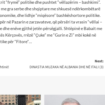
etrit “frymë” politike dhe pushtet “vëllazërim – bashkimi”.
ke me gra serbe dhe shqiptare me shkuesë ndërkombëtarë
konomike, dhe lidhje “miqësore” bashkëshortore politike.
 në Pazarin e zarzavateve, që përsëri ta vrasin “vëllai –
ëve dhe enëve gjithë jetën përsëgjalli. Shtëpinë e Babait me
cës Kërçovës, rrëzë “Ҫuke” me “Gurin e Zi” mbi kokë në
itike për “Fitore”…
Next:
htinë!
DINASTIA MUZAKA NË ALBANIA DHE NË ITALI (3)