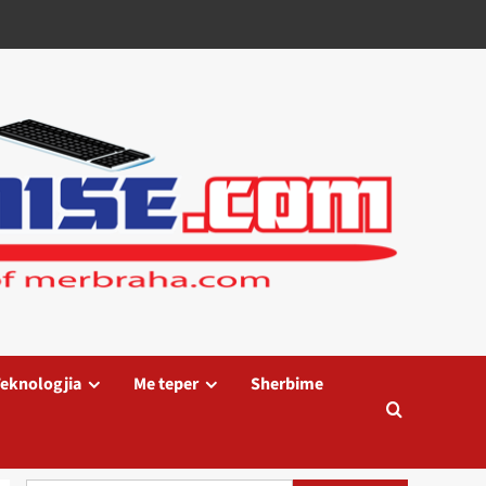
eknologjia
Me teper
Sherbime