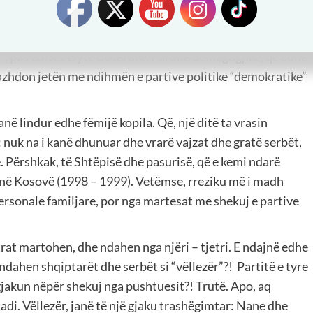
ë shti rrënjë në shoqërinë shqiptare. Që, nga pushtimet
 turqit. Hovin më të madh e arritën në sistemin komunist
t”, pas Luftës Dytë Botërore. Parullë demagogjike, që edhe
e vazhdon jetën me ndihmën e partive politike “demokratike”
në lindur edhe fëmijë kopila. Që, një ditë ta vrasin
 nuk na i kanë dhunuar dhe vrarë vajzat dhe gratë serbët,
e. Përshkak, të Shtëpisë dhe pasurisë, që e kemi ndarë
t në Kosovë (1998 – 1999). Vetëmse, rreziku më i madh
personale familjare, por nga martesat me shekuj e partive
trat martohen, dhe ndahen nga njëri – tjetri. E ndajnë edhe
dahen shqiptarët dhe serbët si “vëllezër”?! Partitë e tyre
 gjakun nëpër shekuj nga pushtuesit?! Trutë. Apo, aq
tadi. Vëllezër, janë të një gjaku trashëgimtar: Nane dhe