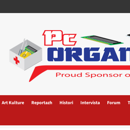
Art Kulture
Reportazh
Histori
Intervista
Forum
T