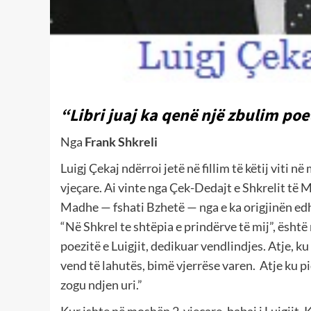
“Libri juaj ka qenë një zbulim po
Nga
Frank Shkreli
Luigj Çekaj ndërroi jetë në fillim të këtij viti n
vjeçare. Ai vinte nga Çek-Dedajt e Shkrelit të M
Madhe — fshati Bzhetë — nga e ka origjinën edh
“Në Shkrel te shtëpia e prindërve të mij”, është
poezitë e Luigjit, dedikuar vendlindjes. Atje, ku
vend të lahutës, bimë vjerrëse varen. Atje ku pi
zogu ndjen uri.”
Kur ishte në moshën 2-vjeçare, babai i Luigjit, 