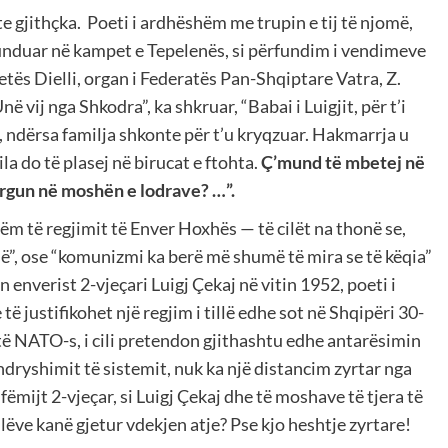
te gjithçka. Poeti i ardhëshëm me trupin e tij të njomë,
unduar në kampet e Tepelenës, si përfundim i vendimeve
tës Dielli, organ i Federatës Pan-Shqiptare Vatra, Z.
në vij nga Shkodra”, ka shkruar, “Babai i Luigjit, për t’i
, ndërsa familja shkonte për t’u kryqzuar. Hakmarrja u
la do të plasej në birucat e ftohta.
Ç’mund të mbetej në
urgun në moshën e lodrave? …”.
ëm të regjimit të Enver Hoxhës — të cilët na thonë se,
ë”, ose “komunizmi ka berë më shumë të mira se të këqia”
 enverist 2-vjeçari Luigj Çekaj në vitin 1952, poeti i
 justifikohet një regjim i tillë edhe sot në Shqipëri 30-
të NATO-s, i cili pretendon gjithashtu edhe antarësimin
dryshimit të sistemit, nuk ka një distancim zyrtar nga
e fëmijt 2-vjeçar, si Luigj Çekaj dhe të moshave të tjera të
ëve kanë gjetur vdekjen atje? Pse kjo heshtje zyrtare!