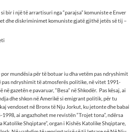
 si bir i një të arrartisuri nga “parajsa” komuniste e Enver
et dhe diskriminimet komuniste gjatë gjithë jetës së tij –
eti
në por mundësia për të botuar iu dha vetëm pas ndryshimit
pas ndryshimit të atmosferës politike, në vitet 1991-
isë në gazetën e pavaruar, “Besa” në Shkodër. Pas kësaj, ai
dja dhe shkon në Amerikë si emigrant politik, për tu
ekaj vendoset në Bronx të Nju Jorkut, ku jetonte dhe babai
94-1998, ai angazhohet me revistën “Trojet tona”, ndërsa
a Katolike Shqiptare”, organ i Kishës Katolike Shqiptare,
Jork. Në vazhdim të veprimtarisë së tij letrare në Në Nju