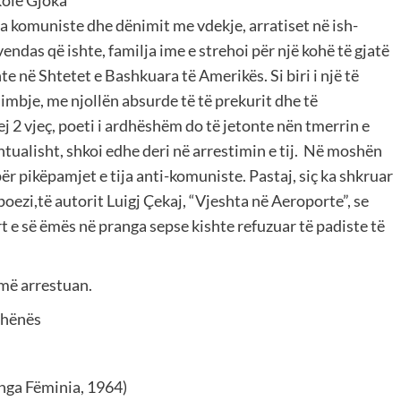
ra komuniste dhe dënimit me vdekje, arratiset në ish-
kvendas që ishte, familja ime e strehoi për një kohë të gjatë
te në Shtetet e Bashkuara të Amerikës. Si biri i një të
dhimbje, me njollën absurde të të prekurit dhe të
j 2 vjeç, poeti i ardhëshëm do të jetonte nën tmerrin e
tualisht, shkoi edhe deri në arrestimin e tij. Në moshën
për pikëpamjet e tija anti-komuniste. Pastaj, siç ka shkruar
oezi,të autorit Luigj Çekaj, “Vjeshta në Aeroporte”, se
t e së ëmës në pranga sepse kishte refuzuar të padiste të
 më arrestuan.
 hënës
 nga Fëminia, 1964)