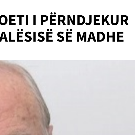
POETI I PËRNDJEKUR
MALËSISË SË MADHE