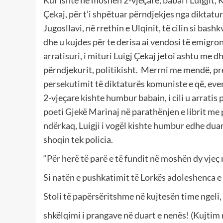
Çekaj, për t’i shpëtuar përndjekjes nga diktatu
Jugosllavi, në rrethin e Ulqinit, të cilin si bash
dhe u kujdes për te derisa ai vendosi të emigron
arratisuri, i mituri Luigj Çekaj jetoi ashtu me 
përndjekurit, politikisht. Merrni me mendë, pre
persekutimit të diktaturës komuniste e që, even
2-vjeçare kishte humbur babain, i cili u arratis 
poeti Gjekë Marinaj në parathënjen e librit me p
ndërkaq, Luigji i vogël kishte humbur edhe duar
shoqin tek policia.
“Për herë të parë e të fundit në moshën dy vjeç
Si natën e pushkatimit të Lorkës adoleshenca e
Stoli të papërsëritshme në kujtesën time ngeli,
shkëlqimi i prangave në duart e nenës! (Kujtim