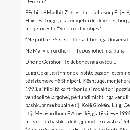
Deri kur?
Për hir të Madhit Zot, ashtu i njollosur për jetë,
Hoxhës, Luigj Çekaj mbijetoi disi kampet, burgj
mbijetoi edhe “Stinën e dhimbjes”:
“Në prill të ’75-sës — Përjashtim nga Universit
Në Maj vjen urdhëri — Të pushohet nga puna
Dhe në Qershor –Të dëbohet nga qyteti…”
Luigj Çekaj, gjithmonë e kishte pasion letërsi
të sistemeve në Shqipëri. Kështuqë, menjëherë 
1993, ai filloi të kontribonte si redaktor i poez
vendosë të largohej, përfundimisht, nga vendlin
bashkuar me babain e tij, Kolë Gjokën. Luigj Ç
i tij. Me të ardhur në Amerikë, gjatë viteve 19
më vonë iu bashkua kolegjiumit të revistës “Jet
“Zonja e Shkodrës” në Hartsdale të shtetit Nju 