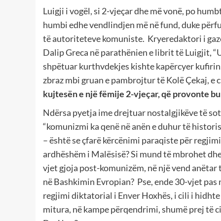
Luigji i vogël, si 2-vjeçar dhe më vonë, po humb
humbi edhe vendlindjen më në fund, duke përf
të autoriteteve komuniste. Kryeredaktori i gaze
Dalip Greca në parathënien e librit të Luigjit, “U
shpëtuar kurthvdekjes kishte kapërcyer kufirin
zbraz mbi gruan e pambrojtur të Kolë Çekaj, e ci
kujtesën e një fëmije 2-vjeçar, që provonte b
Ndërsa pyetja ime drejtuar nostalgjikëve të sot
“komunizmi ka qenë në anën e duhur të historis
– është se çfarë kërcënimi paraqiste për regjimin
ardhëshëm i Malësisë? Si mund të mbrohet dhe të
vjet gjoja post-komunizëm, në një vend anëtar 
në Bashkimin Evropian? Pse, ende 30-vjet pas n
regjimi diktatorial i Enver Hoxhës, i cili i hidht
mitura, në kampe përqendrimi, shumë prej të cil