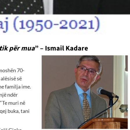
etik për mua
” – Ismail Kadare
ë moshën 70-
alësisë së
e familja ime.
 një ndër
 “Te muri në
qej buka, tani
Kolë Gjoka