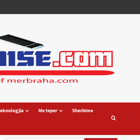
eknologjia
Me teper
Sherbime