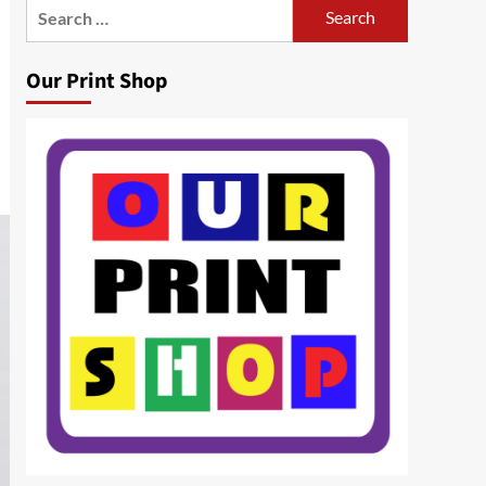
Search
for:
Our Print Shop