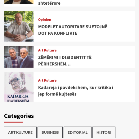
shtetërore
Opinion
MODELET AUTORITARE S’JETOJNË
DOT PA KONFLIKTE
Art Kulture
ZËMËRIMI I DISIDENTIT TË
PËRHERSHËM…
Art Kulture
Kadareja i pavdekshëm, kur kritika i
jep formë kujtesës
Categories
ART KULTURE
BUSINESS
EDITORIAL
HISTORI