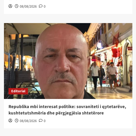
08/08/2026
0
Editorial
Republika mbi interesat politike: sovraniteti i qytetarëve,
kushtetutshmëria dhe përgjegjësia shtetërore
08/08/2026
0