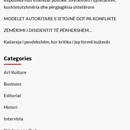
Republika mbi interesat politike: sovraniteti i qytetarëve,
kushtetutshmëria dhe përgjegjësia shtetërore
MODELET AUTORITARE S’JETOJNË DOT PA KONFLIKTE
ZËMËRIMI I DISIDENTIT TË PËRHERSHËM…
Kadareja i pavdekshëm, kur kritika i jep formë kujtesës
Categories
Art Kulture
Business
Editorial
Histori
Intervista