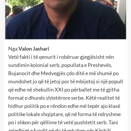
Nga
Valon Jashari
Vetë fakti i të qenurit i robëruar gjegjësisht nën
sundimin kolonial serb, popullata e Preshevës,
Bujanocit dhe Medvegjës çdo ditë e më shumë po
mundohet jo që të jetoj por të mbijetoj si një popull
që edhe në shekullin XXI po përballet me të gjitha
format e dhunës shtetërore serbe. Këtë realitet të
hidhur politik po e rëndon edhe më tepër ajo klasë
politike lokale shqiptare, që në forma të ndryshme
po i shkon për qëllime të vetë pushtetit serb. Tani
zgjedhjet e fundit që do të mbahen për Këshill