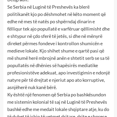
Se Serbia në Luginë të Preshevës ka blerë
politikanët kjo po dëshmohet në këto moment që
edhe në mes të natës po shpërndaj dinarin e
fëlliqur tek ajo popullatë e varfëruar qëllimisht dhe
e shtypur në çdo sferë të jetës, si dhe në mënyrë
direket përmes fondeve i kontrollon shumicën e
medieve lokale. Kjo shihet shume e qartë pasi që
më shumë herë mbrojnë anën e shtetit serb se sa të
popullatës në dhënies së hapësirës mediatike
profesionistëve adekuat, apo investigimin e ndonjë
natyre për të drejtat e njeriut apo ato korruptive,
asnjëherë nuk kanë bërë.
Ky është një fenomen që Serbia po bashkësundon
me sistemin kolonial të saj në Luginë të Preshevës
bashkë edhe me medait lokale shqiptare atje, ku do
të duhet të ishin të vetmet dritare, drite e shprese