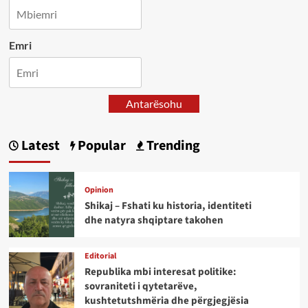
Emri
Antarësohu
Latest
Popular
Trending
Opinion
Shikaj – Fshati ku historia, identiteti
dhe natyra shqiptare takohen
Editorial
Republika mbi interesat politike:
sovraniteti i qytetarëve,
kushtetutshmëria dhe përgjegjësia