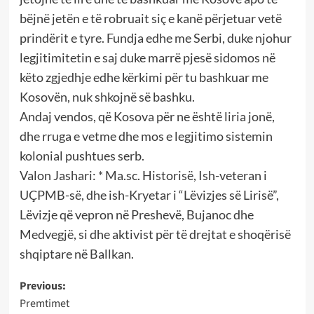
bëjnë jetën e të robruait siç e kanë përjetuar vetë
prindërit e tyre. Fundja edhe me Serbi, duke njohur
legjitimitetin e saj duke marrë pjesë sidomos në
këto zgjedhje edhe kërkimi për tu bashkuar me
Kosovën, nuk shkojnë së bashku.
Andaj vendos, që Kosova për ne është liria jonë,
dhe rruga e vetme dhe mos e legjitimo sistemin
kolonial pushtues serb.
Valon Jashari: * Ma.sc. Historisë, Ish-veteran i
UÇPMB-së, dhe ish-Kryetar i “Lëvizjes së Lirisë”,
Lëvizje që vepron në Preshevë, Bujanoc dhe
Medvegjë, si dhe aktivist për të drejtat e shoqërisë
shqiptare në Ballkan.
Post
Previous:
Premtimet
navigation