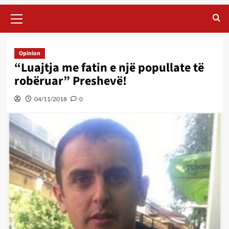
Primary
Menu
Opinion
“Luajtja me fatin e një popullate të
robëruar” Preshevë!
04/11/2018
0