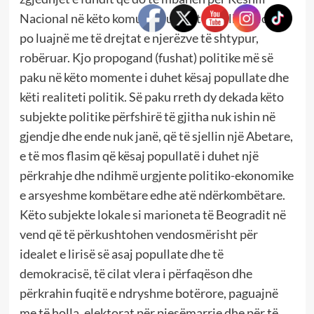
Nacional në këto komuna, subjektet politike lokale
po luajnë me të drejtat e njerëzve të shtypur,
robëruar. Kjo propogand (fushat) politike më së
paku në këto momente i duhet kësaj popullate dhe
këti realiteti politik. Së paku rreth dy dekada këto
subjekte politike përfshirë të gjitha nuk ishin në
gjendje dhe ende nuk janë, që të sjellin një Abetare,
e të mos flasim që kësaj popullatë i duhet një
përkrahje dhe ndihmë urgjente politiko-ekonomike
e arsyeshme kombëtare edhe atë ndërkombëtare.
Këto subjekte lokale si marioneta të Beogradit në
vend që të përkushtohen vendosmërisht për
idealet e lirisë së asaj popullate dhe të
demokracisë, të cilat vlera i përfaqëson dhe
përkrahin fuqitë e ndryshme botërore, paguajnë
me të holla, elektorat për pjesëmarrje dhe për të