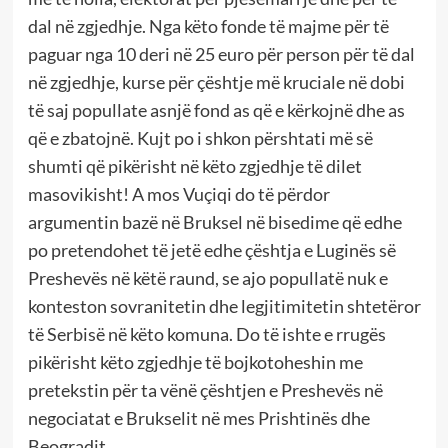
dal në zgjedhje. Nga këto fonde të majme për të
paguar nga 10 deri në 25 euro për person për të dal
në zgjedhje, kurse për çështje më kruciale në dobi
të saj popullate asnjë fond as që e kërkojnë dhe as
që e zbatojnë. Kujt po i shkon përshtati më së
shumti që pikërisht në këto zgjedhje të dilet
masovikisht! A mos Vuçiqi do të përdor
argumentin bazë në Bruksel në bisedime që edhe
po pretendohet të jetë edhe çështja e Luginës së
Preshevës në këtë raund, se ajo popullatë nuk e
konteston sovranitetin dhe legjitimitetin shtetëror
të Serbisë në këto komuna. Do të ishte e rrugës
pikërisht këto zgjedhje të bojkotoheshin me
pretekstin për ta vënë çështjen e Preshevës në
negociatat e Brukselit në mes Prishtinës dhe
Beogradit.