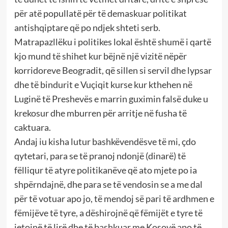
për atë popullatë për të demaskuar politikat
antishqiptare që po ndjek shteti serb.
Matrapazllëku i politikes lokal është shumë i qartë
kjo mund të shihet kur bëjnë një vizitë nëpër
korridoreve Beogradit, që sillen si servil dhe lypsar
dhe të bindurit e Vuçiqit kurse kur kthehen në
Luginë të Preshevës e marrin guximin falsë duke u
krekosur dhe mburren për arritje në fusha të
caktuara.
Andaj iu kisha lutur bashkëvendësve të mi, çdo
qytetari, para se të pranoj ndonjë (dinarë) të
fëlliqur të atyre politikanëve që ato mjete po ia
shpërndajnë, dhe para se të vendosin se a me dal
për të votuar apo jo, të mendoj së pari të ardhmen e
fëmijëve të tyre, a dëshirojnë që fëmijët e tyre të
jetojnë të lirë dhe të bashkuar me Kosovë apo të