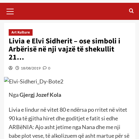
Primary
Menu
Art Kulture
Livia e Elvi Sidherit – ose simboli i
Arbërisë në nji vajzë të shekullit
21…
18/08/2019
0
Nga
Gjergj Jozef Kola
Livia e lindur në vitet 80 e ndërsa po rritet në vitet
90 ka të gjitha hiret dhe goditjet e fatit si edhe
ARBëNIA: Ajo asht jetime nga Nana dhe me nji
babe plot vese, të alkolizuem që asht martue për së