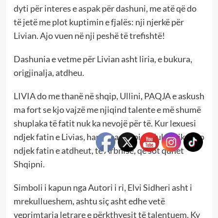
dyti për interes e aspak për dashuni, me atë që do
të jetë me plot kuptimin e fjalës: nji njerkë për
Livian. Ajo vuen në nji peshë të trefishtë!
Dashunia e vetme për Livian asht liria, e bukura,
origjinalja, atdheu.
LIVIA do me thanë në shqip, Ullini, PAQJA e askush
ma fort se kjo vajzë me njiqind talente e më shumë
shuplaka të fatit nuk ka nevojë për të. Kur lexuesi
ndjek fatin e Livias, hap mbas hapi të duket sikur po
ndjek fatin e atdheut, të Arbnisë, qe sot quhet
Shqipni.
Simboli i kapun nga Autori i ri, Elvi Sidheri asht i
mrekullueshem, ashtu siç asht edhe vetë
veprimtaria letrare e përkthyesit të talentuem. Ky