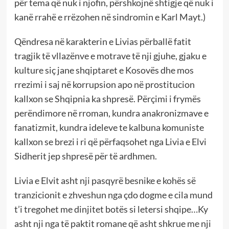
për tema që nuk i njofin, përshkojnë shtigje që nuk i
kanë rrahë e rrëzohen në sindromin e Karl Mayt.)
Qëndresa në karakterin e Livias përballë fatit
tragjik të vllazënve e motrave të nji gjuhe, gjaku e
kulture siç jane shqiptaret e Kosovës dhe mos
rrezimi i saj në korrupsion apo në prostitucion
kallxon se Shqipnia ka shpresë. Përçimi i frymës
perëndimore në rroman, kundra anakronizmave e
fanatizmit, kundra ideleve te kalbuna komuniste
kallxon se brezi i ri që përfaqsohet nga Livia e Elvi
Sidherit jep shpresë për të ardhmen.
Livia e Elvit asht nji pasqyrë besnike e kohës së
tranzicionit e zhveshun nga çdo dogme e cila mund
t’i tregohet me dinjitet botës si letersi shqipe…Ky
asht nji nga të paktit romane që asht shkrue me nji