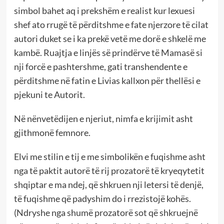
simbol bahet aq i prekshëm e realist kur lexuesi
shef ato rrugë të përditshme e fate njerzore të cilat
autori duket se i ka prekë vetë me dorë e shkelë me
kambë. Ruajtja e linjës së prindërve të Mamasë si
nji forcë e pashtershme, gati transhendente e
përditshme në fatin e Livias kallxon për thellësi e
pjekuni te Autorit.
Në nënvetëdijen e njeriut, nimfa e krijimit asht
gjithmonë femnore.
Elvi me stilin e tij e me simbolikën e fuqishme asht
nga të paktit autorë të rij prozatorë të kryeqytetit
shqiptar e ma ndej, që shkruen nji letersi të denjë,
të fuqishme që padyshim do i rrezistojë kohës.
(Ndryshe nga shumë prozatorë sot që shkruejnë