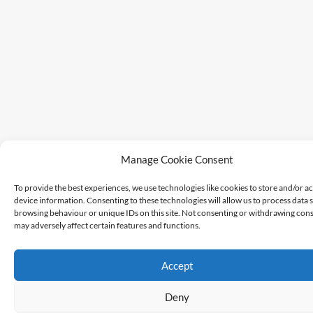
Manage Cookie Consent
To provide the best experiences, we use technologies like cookies to store and/or a
device information. Consenting to these technologies will allow us to process data 
browsing behaviour or unique IDs on this site. Not consenting or withdrawing cons
may adversely affect certain features and functions.
Accept
Deny