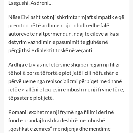
Lasgushi, Asdreni…
Nëse Elvi asht sot nji shkrimtar mjaft simpatik e që
premton në të ardhmen, kjo ndodh edhe falë
autorëve të naltpërmendun, ndaj të cilëve ai ka si
detyrim vazhdimin e pasunimit te gjuhës në
përgjithsi e dialektit toskë në veçanti.
Ardhja e Livias në letërsinë shqipe i ngjan nji filizi
të hollë porse të fortë e plot jetë i cili në fushën e
përvëlueme nga realsocializmi përpiqet me dhanë
jetë e gjallëni e lexuesin e mbush me nji frymë të re,
të pastër e plot jetë.
Romani lexohet me nji frymë nga fillimi deri në
fund e prandaj kush ka deshirë me mbushë
„qoshkat e zemrës“ me ndjenja dhe mendime