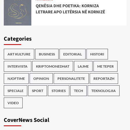
QENËSIA DHE POETIKA: KORNIZA
LETRARE APO LETËRSIA NË KORNIZË
Categories
ART KULTURE
BUSINESS
EDITORIAL
HISTORI
INTERVISTA
KRIPTOMONEDHAT
LAJME
ME TEPER
NJOFTIME
OPINION
PERSONALITETE
REPORTAZH
SPECIALE
SPORT
STORIES
TECH
TEKNOLOGJIA
VIDEO
CoverNews Social