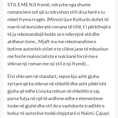
STIL E ME NJI frymë; ndryshe nga shume
romanciere sot që iu ndryshon stili disa herë e iu
mbet fryma rrugës. (Ministrija e Kulturës duhet të
marrë në konsideratë romane të tillë, t’i përkthejë e
të ja rekomandojë botës se e nderojnë atë dhe
atdheun tone…Mjaft ma me rekomandime e
botime autorësh stilet e te cilëve jane të mbushun
me fosile realsocialiste e nuk kanë forcë me e
shkrue nji roman me nji stil e nji frymë)…
Elvi shkruen në standart, sepse kjo asht gjuha
zyrtare që ka shkrue në shkollë dhe asht pikërisht
gjuha që edhe Livia ka mësue në shkollën e saj,
porse futja në një të ardhme edhe e elementeve
toske në gjuhë dhe stil do e vazhdonte traditën e
bukur të autorëve toskë shqiptarë si Naimi, Çajupi,