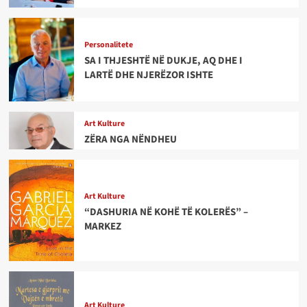
Personalitete
SA I THJESHTË NË DUKJE, AQ DHE I
LARTË DHE NJERËZOR ISHTE
Art Kulture
ZËRA NGA NËNDHEU
Art Kulture
“DASHURIA NË KOHË TË KOLERËS” –
MARKEZ
Art Kulture