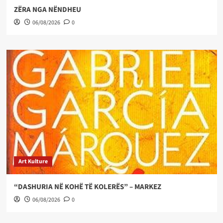
ZËRA NGA NËNDHEU
06/08/2026
0
Art Kulture
“DASHURIA NË KOHË TË KOLERËS” – MARKEZ
06/08/2026
0