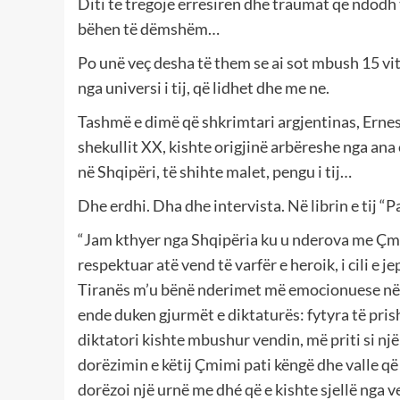
Diti të tregojë errësirën dhe traumat që ndodh t
bëhen të dëmshëm…
Po unë veç desha të them se ai sot mbush 15 vite
nga universi i tij, që lidhet dhe me ne.
Tashmë e dimë që shkrimtari argjentinas, Ernes
shekullit XX, kishte origjinë arbëreshe nga ana 
në Shqipëri, të shihte malet, pengu i tij…
Dhe erdhi. Dha dhe intervista. Në librin e tij “P
“Jam kthyer nga Shqipëria ku u nderova me Çmim
respektuar atë vend të varfër e heroik, i cili e 
Tiranës m’u bënë nderimet më emocionuese në jet
ende duken gjurmët e diktaturës: fytyra të pris
diktatori kishte mbushur vendin, më priti si një 
dorëzimin e këtij Çmimi pati këngë dhe valle që s
dorëzoi një urnë me dhé që e kishte sjellë nga 