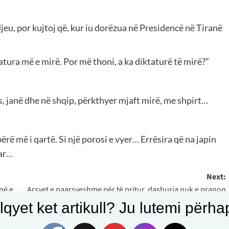
djeu, por kujtoj që, kur iu dorëzua në Presidencë në Tiranë
tura më e mirë. Por më thoni, a ka diktaturë të mirë?”
ës, janë dhe në shqip, përkthyer mjaft mirë, me shpirt…
 bërë më i qartë. Si një porosi e vyer… Errësira që na japin
uar…
Next:
inë e
Arsyet e paarsyeshme për të pritur, dashuria nuk e pranon
“pastaj”, ajo do “tani”
qyet ket artikull? Ju lutemi përhapn