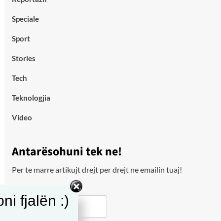
Speciale
Sport
Stories
Tech
Teknologjia
Video
Antarësohuni tek ne!
Per te marre artikujt drejt per drejt ne emailin tuaj!
Email
i fjalën :)