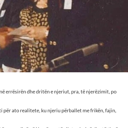
ë errësirën dhe dritën e njeriut, pra, të njerëzimit, po
 për ato realitete, ku njeriu përballet me frikën, fajin,