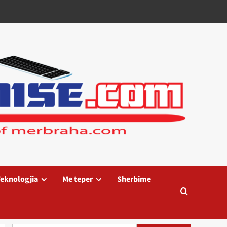
eknologjia
Me teper
Sherbime