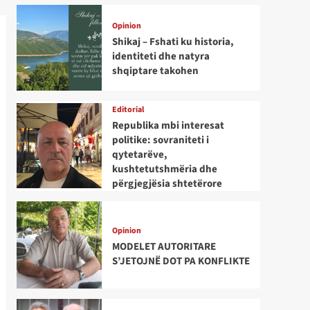
Opinion
Shikaj – Fshati ku historia,
identiteti dhe natyra
shqiptare takohen
Editorial
Republika mbi interesat
politike: sovraniteti i
qytetarëve,
kushtetutshmëria dhe
përgjegjësia shtetërore
Opinion
MODELET AUTORITARE
S’JETOJNË DOT PA KONFLIKTE