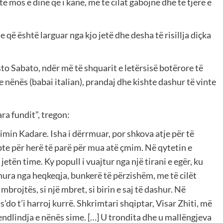
ë mos e dinë që i kanë, me të cilat gabojnë dhe të tjerë e
 që është larguar nga kjo jetë dhe desha të risillja diçka
to Sabato, ndër më të shquarit e letërsisë botërore të
e nënës (babai italian), prandaj dhe kishte dashur të vinte
ara fundit”, tregon:
in Kadare. Isha i dërrmuar, por shkova atje për të
jepte për herë të parë për mua atë çmim. Në qytetin e
ën time. Ky popull i vuajtur nga një tirani e egër, ku
hura nga heqkeqja, bunkerë të përzishëm, me të cilët
mbrojtës, si një mbret, si birin e saj të dashur. Në
’do t’i harroj kurrë. Shkrimtari shqiptar, Visar Zhiti, më
vendlindja e nënës sime. […] U trondita dhe u mallëngjeva