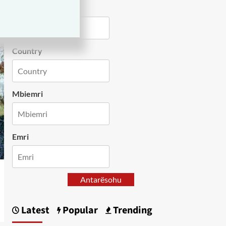
City
Country
Mbiemri
Emri
Antarësohu
Latest
Popular
Trending