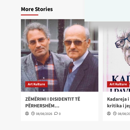
More Stories
Art Kulture
Art Kulture
ZËMËRIMI I DISIDENTIT TË
Kadareja 
PËRHERSHËM…
kritika i 
08/08/2026
0
08/08/2