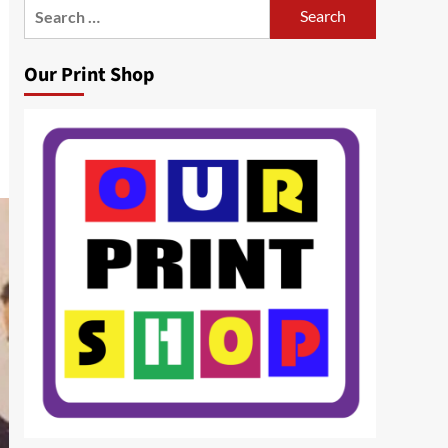
Search
for:
Our Print Shop