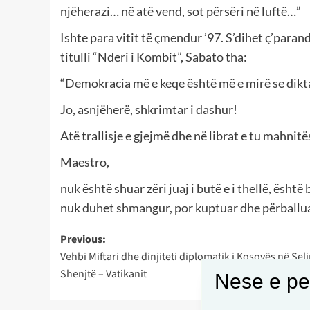
njëherazi… në atë vend, sot përsëri në luftë…”
Ishte para vitit të çmendur ’97. S’dihet ç’paran
titulli “Nderi i Kombit”, Sabato tha:
“Demokracia më e keqe është më e mirë se dikta
Jo, asnjëherë, shkrimtar i dashur!
Atë trallisje e gjejmë dhe në librat e tu mahnit
Maestro,
nuk është shuar zëri juaj i butë e i thellë, është
nuk duhet shmangur, por kuptuar dhe përball
Post
Previous:
Vehbi Miftari dhe dinjiteti diplomatik i Kosovës në Sel
navigation
Shenjtë – Vatikanit
Nese e pel