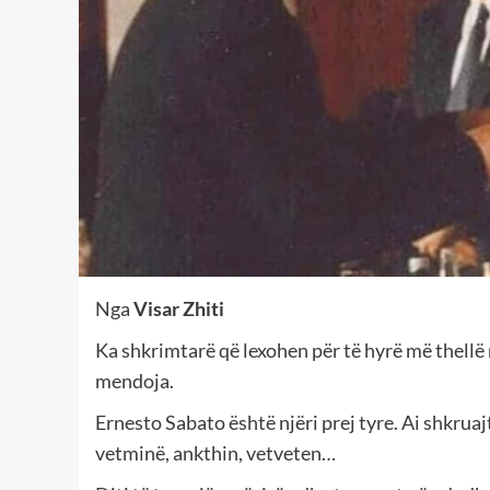
Nga
Visar Zhiti
Ka shkrimtarë që lexohen për të hyrë më thellë n
mendoja.
Ernesto Sabato është njëri prej tyre. Ai shkruajti
vetminë, ankthin, vetveten…