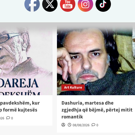
Art Kulture
i pavdekshëm, kur
Dashuria, martesa dhe
jep formë kujtesës
zgjedhja që bëjmë, përtej mitit
romantik
026
0
08/08/2026
0