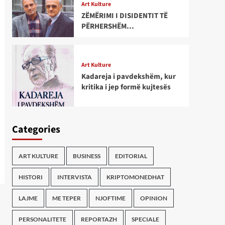
Art Kulture
ZËMËRIMI I DISIDENTIT TË
PËRHERSHËM…
Art Kulture
Kadareja i pavdekshëm, kur
kritika i jep formë kujtesës
Categories
ART KULTURE
BUSINESS
EDITORIAL
HISTORI
INTERVISTA
KRIPTOMONEDHAT
LAJME
ME TEPER
NJOFTIME
OPINION
PERSONALITETE
REPORTAZH
SPECIALE