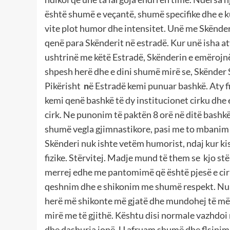
është shumë e veçantë, shumë specifike dhe e kuj
vite plot humor dhe intensitet. Unë me Skënde
qenë para Skënderit në estradë. Kur unë isha at
ushtrinë me këtë Estradë, Skënderin e emërojnë s
shpesh herë dhe e dini shumë mirë se, Skënder 
Pikërisht
n
ë Estradë kemi punuar bashkë. Aty fil
kemi qenë bashkë të dy institucionet cirku dhe 
cirk. Ne punonim të paktën 8 orë në ditë bashkë
shumë vegla gjimnastikore, pasi me to mbanim 
Skënderi nuk ishte vetëm humorist, ndaj kur kis
fizike. Stërvitej. Madje mund të them se kjo stë
merrej edhe me pantomimë që është pjesë e cir
qeshnim dhe e shikonim me shumë respekt. Nuk 
herë më shikonte më gjatë dhe mundohej të më af
mirë me të gjithë. Kështu disi normale vazhdoi m
dhe dashuria jonë. U afruam shumë dhe flsinim 