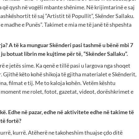
a që qysh në vogëli mbante shënime. Në krijimtarinë e saj
bashkëshortit të saj “Artistit të Popullit”, Skënder Sallaku.
 e madhe e Punës”. Takimet e mia me të janë të shpeshta
rja? A të ka munguar Skënderi pasi tashmë u bënë mbi 7
 ju botuat librin me kujtime për të, “Skënder Sallaku”.
 e jetës sime. Ka qenë e tillë pasi u largova nga shoqet
r. Gjithë këto kohë shikoja të gjitha materialet e Skënderit,
ëna, filmat e tij. Me to kaloja kohën. Vetëm kështu
 moment me rolet, fotot, gazetat, videot, dorëshkrimet e
ë. Edhe në pazar, edhe në aktivitete edhe në takime të
të fortë?
kurrë, kurrë. Atëherë ne takoheshim thuajse çdo ditë