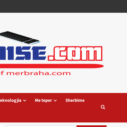
eknologjia
Me teper
Sherbime