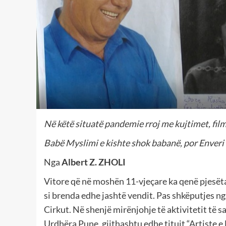
Në këtë situatë pandemie rroj me kujtimet, film
Babë Myslimi e kishte shok babanë, por Enveri 
Nga
Albert Z. ZHOLI
Vitore që në moshën 11-vjeçare ka qenë pjesëta
si brenda edhe jashtë vendit. Pas shkëputjes ng
Cirkut. Në shenjë mirënjohje të aktivitetit të sa
Urdhëra Pune, gjithashtu edhe titujt “Artiste 