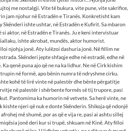
toj me nostalgji. Vite të bukura, vite pune, vite sakrifice,
rin jam njohur në Estradën e Tiranës. Konkretisht kam
y Skënderi ishte ushtar, në Estradën e Kufirit. Sa mbaron
i aktor, në Estradën e Tiranës. Ju e keni intervistuar
Sallaku, ishte akrobat, mundës, aktor humorist.
loi njohja jonë. Aty lulëzoi dashuria jonë. Në fillim ne
estrada. Skënderi jepte shfaqje edhe në estradë, edhe në
. Ka qenë puna ajo që ne na ka lidhur. Ne në Cirk kishim
trupin në formë, apo bënin numra të ndryshme cirku.
hte kohë të lirë vinte në palestër dhe bënte përgatitje
rvitje në palestër i shërbente formës së tij trupore, pasi
kut. Pantomima ka humorin në vetvete. Sa herë vinte, ne
kishte njeri që nuk e donte Skënderin. Shikoja që ndonjë
rohej më shumë, por as që e vija re, pasi ai ashtu sillej
iqësia jonë deri kur si trupë, shkuam në Kinë. Aty filloi
për shumë gjëra. U lidhëm vetvetiu, pa e ditur nuk mund