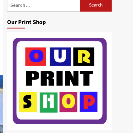
Search
for:
Our Print Shop