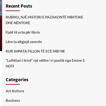
Recent Posts
RUBIKU, NJË HISTORI E PAZAKONTË MBITOKE
DHE NËNTOKE
Fjalë të urta për librin
Lëre ta dëgjojë zemrën
KUR SHPATA FILLON TË ECË MBI NE
”Luftëtari i lirisë” një vëllim i ri poetik nga Emine S.
HOTI
Categories
Art Kulture
Business