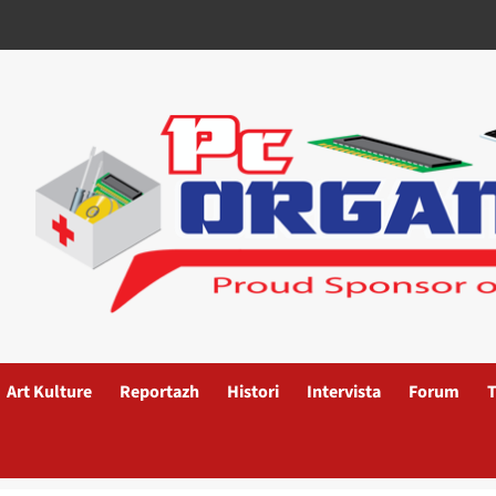
Art Kulture
Reportazh
Histori
Intervista
Forum
T