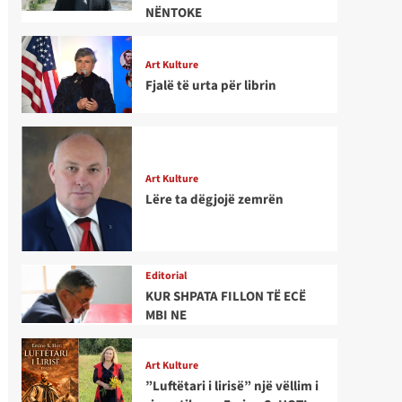
NËNTOKE
Art Kulture
Fjalë të urta për librin
Art Kulture
Lëre ta dëgjojë zemrën
Editorial
KUR SHPATA FILLON TË ECË
MBI NE
Art Kulture
”Luftëtari i lirisë” një vëllim i