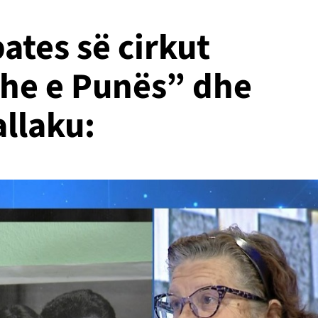
ates së cirkut
he e Punës” dhe
allaku: