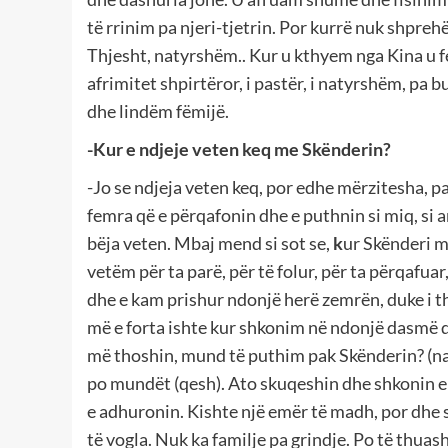
të rrinim pa njeri-tjetrin. Por kurrë nuk shpr
Thjesht, natyrshëm.. Kur u kthyem nga Kina u fe
afrimitet shpirtëror, i pastër, i natyrshëm, pa
dhe lindëm fëmijë.
-Kur e ndjeje veten keq me Skënderin?
-Jo se ndjeja veten keq, por edhe mërzitesha, p
femra që e përqafonin dhe e puthnin si miq, si a
bëja veten. Mbaj mend si sot se,
k
ur Skënderi m
vetëm për ta parë, për të folur, për ta përqafu
dhe e kam prishur ndonjë herë zemrën, duke i th
më e forta ishte kur shkonim në ndonjë dasmë d
më thoshin, mund të puthim pak Skënderin? (nat
po mundët (qesh). Ato skuqeshin dhe shkonin e t
e adhuronin. Kishte një emër të madh, por dhe s
të vogla. Nuk ka familje pa grindje. Po të thuas