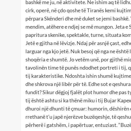
bashkë me ju, në aktivitete. Ne ishim aq të lidh
cirk, operë, në çdo qoshe të Tiranës kemi kuj
përpara Skënderi dhe më duket se jemi bashkë
mendim, atëhere e ndjej se më mungon. Jeta e 
papritura skenike, spektakle, turne, situata ko
Jetë e gjitha në lëvizje. Ndaj për asnjë çast, ed
larguar nga kjo jetë. Nuk besoj që nga ne është 
shoqëria e shumtë. Jo vetëm unë, por gjithë mi
tavolinën time të punës ndodhet portreti i tij,
tij karakteristike. Ndoshta ishin shumë kujtime,
dhe shkrova një libër për të. Edhe sot e qeshura 
fundit? Sikur dëgjoj fjalët plot humor dhe pas t
tij është ashtu si ka thënë miku i tij Bujar Kapexh
dhuroi një dhunti të çmuar: humorin, dëshirën 
rrethanë t’u japë njerëzve buzëqeshje, të qesh
përherë i gatshëm, i papërtuar, entuziast. “Buz