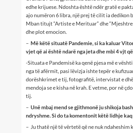
edhe krijuese. Ndoshta është ndër gratë e pakt
ajo numëron 6 libra, një prej të cilit ia dedikon 
Mban titujt “Artiste e Merituar” dhe “Mjeshtre
dhe plot emocion.
–
Më këtë situatë Pandemie, si ka kaluar Vito
vjet që ai është ndarë nga jeta dhe mbi 4 vjt që
-Situata e Pandemisë ka qenë pjesa më e vështirë
nga të afërmit, pasi lëvizja ishte tepër e kufizua
dorëshkrimet e tij, fotografitë, intervistat e dh
mendoja se e kisha në krah. E vetme, por në çdo
tij.
–
Unë mbaj mend se gjithmonë ju shikoja bashk
ndryshme. Si do ta komentonit këtë lidhje kaq 
– Ju thatë një të vërtetë që ne nuk ndaheshim 