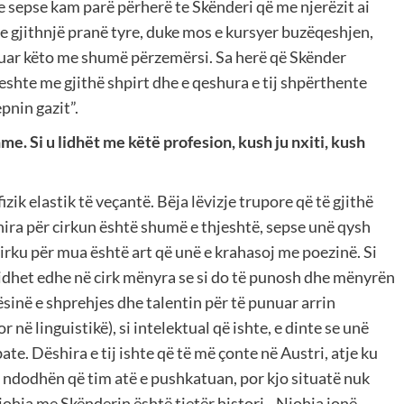
e sepse kam parë përherë te Skënderi që me njerëzit ai
e gjithnjë pranë tyre, duke mos e kursyer buzëqeshjen,
ruar këto me shumë përzemërsi. Sa herë që Skënder
eshte me gjithë shpirt dhe e qeshura e tij shpërthente
nin gazit”.
me. Si u lidhët me këtë profesion, kush ju nxiti, kush
fizik elastik të veçantë. Bëja lëvizje trupore që të gjithë
hira për cirkun është shumë e thjeshtë, sepse unë qysh
rku për mua është art që unë e krahasoj me poezinë. Si
gjidhet edhe në cirk mënyra se si do të punosh dhe mënyrën
ësinë e shprehjes dhe talentin për të punuar arrin
 në linguistikë), si intelektual që ishte, e dinte se unë
bate. Dëshira e tij ishte që të më çonte në Austri, atje ku
t ndodhën që tim atë e pushkatuan, por kjo situatë nuk
njohja me Skënderin është tjetër histori…Njohja jonë