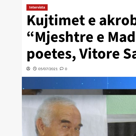
Intervista
Kujtimet e akrob
“Mjeshtre e Mad
poetes, Vitore S
05/07/2021
0