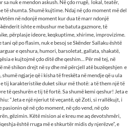
ur sa nuk e mendon askush. Në çdo rrugë, lokal, teatër,
time të shumta. Shumë kujtime. Ndaj në çdo moment më del
. Vetëm në ndonjë moment kur dua të marr ndonjë
Skënderit ishte e mbushur me batuta gazmore, të
mike, përplasje ideore, keqkuptime, xhirime, improvizime.
he tani që po flasim, nuk e besoj se Skënder Sallaku është
larguar e qeshura, humori, barsoletat, gallata, shakatë,
qësia e kujtojmë çdo ditë dhe qeshim… Për më tej, në
 që më shikon drejt në sy dhe më përcjell atë buzëqeshjen e
 shumë ngjarje që i kisha të freskëta në mendje që u ula
e tij karakteristike duket sikur më thotë: a të them një të
yre të qeshurën e tij të fortë. Sa shumë kemi qeshur! Jeta e
iu: “Jeta e një njeriut të veçantë, që Zoti, si rrallëkujt, i
e pasionin që në çdo moment, në çdo vend, në çdo
urën, gëzimin. Këtë mision ai e kreu me aq devotshmëri,
ëqeshja është rruga më e shkurtër midis dy njerëzve”, e