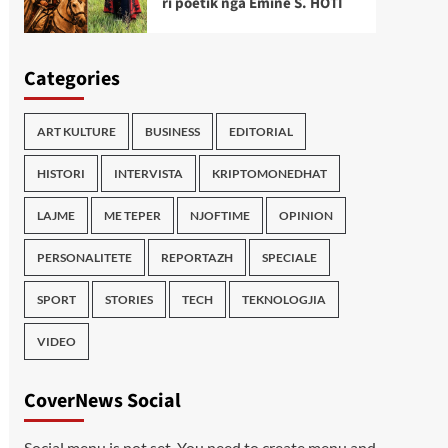
ri poetik nga Emine S. HOTI
Categories
ART KULTURE
BUSINESS
EDITORIAL
HISTORI
INTERVISTA
KRIPTOMONEDHAT
LAJME
ME TEPER
NJOFTIME
OPINION
PERSONALITETE
REPORTAZH
SPECIALE
SPORT
STORIES
TECH
TEKNOLOGJIA
VIDEO
CoverNews Social
Social menu is not set. You need to create menu and