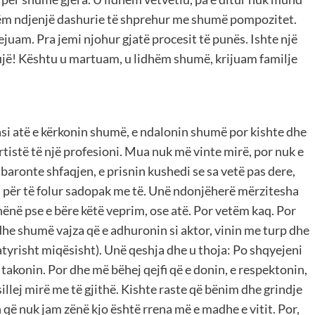
ehëm ndjenjë dashurie të shprehur me shumë pompozitet.
juam. Pra jemi njohur gjatë procesit të punës. Ishte një
 bujë! Kështu u martuam, u lidhëm shumë, krijuam familje
asi atë e kërkonin shumë, e ndalonin shumë por kishte dhe
rtistë të një profesioni. Mua nuk më vinte mirë, por nuk e
baronte shfaqjen, e prisnin kushedi se sa vetë pas dere,
ar, për të folur sadopak me të. Unë ndonjëherë mërzitesha
ënë pse e bëre këtë veprim, ose atë. Por vetëm kaq. Por
he shumë vajza që e adhuronin si aktor, vinin me turp dhe
yrisht miqësisht). Unë qeshja dhe u thoja: Po shqyejeni
akonin. Por dhe më bëhej qejfi që e donin, e respektonin,
illej mirë me të gjithë. Kishte raste që bënim dhe grindje
h që nuk jam zënë kjo është rrena më e madhe e vitit. Por,