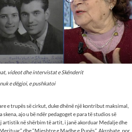
at, videot dhe intervistat e Skënderit
nuk e dëgjoi, e pushkatoi
re e trupës së cirkut, duke dhënë një kontribut maksimal,
a skena, ajo u bë ndër pedagoget e para të studios së
j artistik në shërbim të artit, i janë akorduar Medalje dhe
e Merituar” dhe “Mjeshtre e Madhe e Punës”. Akrobate, por