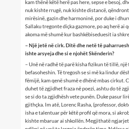
kam thënë këtë herë pas here, sepse e besoj, dh
nuk kishte rrugë, nuk kishte distancë, qëndront
mirësinë, gazin dhe harmoninë, por duke i dhu
Sallaku tregonte diçka gazmore, po aq herë ai q
akoma më shumë kur bashkëbiseduesit ia shkrep
– Një jetë në cirk. Ditë dhe netë të paharruesh
ishte arsyeja dhe si e njohët Skënderin?
– Unë në radhë të parë kisha fizikun të tillë, një 
befasoheshin. Të tregosh se si më ka lindur dës
fëmijë, kam qenë shumë e dhënë mbas cirkut. Ci
duhet të zgjidhet fraza në poezi, ashtu do të z
se si do ta zgjidhësh vete punën. Duke pasur lir
gjithçka. Im atë, Lorenc Rasha, (professor, doktor
isha e talentuar për këtë profil që mora, si akro
kishte mbaruar ai shkollën. Megjithatë ngjarje
ndikoi që unë ta largoja ëndrrën time. Ndërsa 