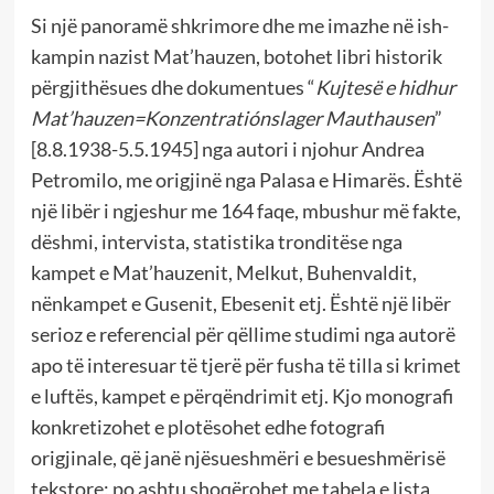
Si një panoramë shkrimore dhe me imazhe në ish-
kampin nazist Mat’hauzen, botohet libri historik
përgjithësues dhe dokumentues “
Kujtesë e hidhur
Mat’hauzen=Konzentratiónslager Mauthausen
”
[8.8.1938-5.5.1945] nga autori i njohur Andrea
Petromilo, me origjinë nga Palasa e Himarës. Është
një libër i ngjeshur me 164 faqe, mbushur më fakte,
dëshmi, intervista, statistika tronditëse nga
kampet e Mat’hauzenit, Melkut, Buhenvaldit,
nënkampet e Gusenit, Ebesenit etj. Është një libër
serioz e referencial për qëllime studimi nga autorë
apo të interesuar të tjerë për fusha të tilla si krimet
e luftës, kampet e përqëndrimit etj. Kjo monografi
konkretizohet e plotësohet edhe fotografi
origjinale, që janë njësueshmëri e besueshmërisë
tekstore; po ashtu shoqërohet me tabela e lista