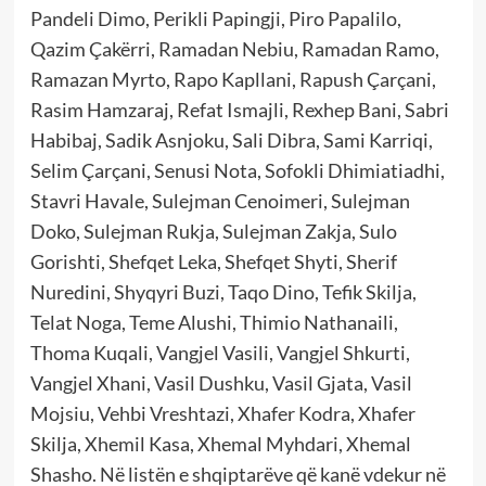
Pandeli Dimo, Perikli Papingji, Piro Papalilo,
Qazim Çakërri, Ramadan Nebiu, Ramadan Ramo,
Ramazan Myrto, Rapo Kapllani, Rapush Çarçani,
Rasim Hamzaraj, Refat Ismajli, Rexhep Bani, Sabri
Habibaj, Sadik Asnjoku, Sali Dibra, Sami Karriqi,
Selim Çarçani, Senusi Nota, Sofokli Dhimiatiadhi,
Stavri Havale, Sulejman Cenoimeri, Sulejman
Doko, Sulejman Rukja, Sulejman Zakja, Sulo
Gorishti, Shefqet Leka, Shefqet Shyti, Sherif
Nuredini, Shyqyri Buzi, Taqo Dino, Tefik Skilja,
Telat Noga, Teme Alushi, Thimio Nathanaili,
Thoma Kuqali, Vangjel Vasili, Vangjel Shkurti,
Vangjel Xhani, Vasil Dushku, Vasil Gjata, Vasil
Mojsiu, Vehbi Vreshtazi, Xhafer Kodra, Xhafer
Skilja, Xhemil Kasa, Xhemal Myhdari, Xhemal
Shasho. Në listën e shqiptarëve që kanë vdekur në