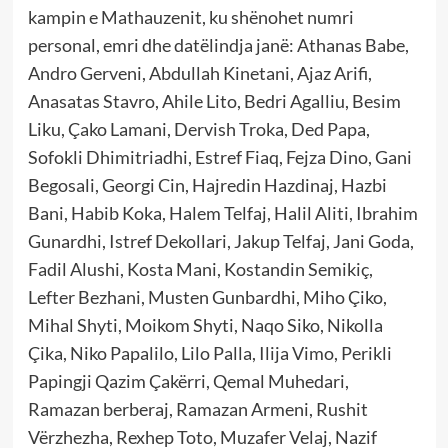
kampin e Mathauzenit, ku shënohet numri
personal, emri dhe datëlindja janë: Athanas Babe,
Andro Gerveni, Abdullah Kinetani, Ajaz Arifi,
Anasatas Stavro, Ahile Lito, Bedri Agalliu, Besim
Liku, Çako Lamani, Dervish Troka, Ded Papa,
Sofokli Dhimitriadhi, Estref Fiaq, Fejza Dino, Gani
Begosali, Georgi Cin, Hajredin Hazdinaj, Hazbi
Bani, Habib Koka, Halem Telfaj, Halil Aliti, Ibrahim
Gunardhi, Istref Dekollari, Jakup Telfaj, Jani Goda,
Fadil Alushi, Kosta Mani, Kostandin Semikiç,
Lefter Bezhani, Musten Gunbardhi, Miho Çiko,
Mihal Shyti, Moikom Shyti, Naqo Siko, Nikolla
Çika, Niko Papalilo, Lilo Palla, Ilija Vimo, Perikli
Papingji Qazim Çakërri, Qemal Muhedari,
Ramazan berberaj, Ramazan Armeni, Rushit
Vërzhezha, Rexhep Toto, Muzafer Velaj, Nazif