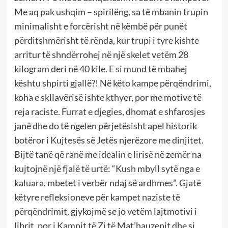
Me aq pak ushqim – spirilëng, sa të mbanin trupin
minimalisht e forcërisht në këmbë për punët
përditshmërisht të rënda, kur trupi i tyre kishte
arritur të shndërrohej në një skelet vetëm 28
kilogram deri në 40 kile. E si mund të mbahej
kështu shpirti gjallë?! Në këto kampe përqëndrimi,
koha e skllavërisë ishte kthyer, por me motive të
reja raciste. Furrat e djegies, dhomat e shfarosjes
janë dhe do të ngelen përjetësisht apel historik
botëror i Kujtesës së Jetës njerëzore me dinjitet.
Bijtë tanë që ranë me idealin e lirisë në zemër na
kujtojnë një fjalë të urtë: “Kush mbyll sytë nga e
kaluara, mbetet i verbër ndaj së ardhmes”. Gjatë
këtyre refleksioneve për kampet naziste të
përqëndrimit, gjykojmë se jo vetëm lajtmotivi i
librit, por i Kampit të Zi të Mat’hauzenit dhe si