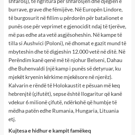
shfarosj), të ngritura për shfarosjen dhe djegien e
burrave, grave dhe fëmijëve. Në Europën Lindore,
të burgosurit në fillim u përdorën për batalionet e
punës ose për veprimet e gjenocidit ndaj të tjerëve,
më pas edhe ata vetë asgjësoheshin. Në kampe të
tilla si Aushvici (Poloni), në dhomat e gazit mund të
mbyteshin dhe të digjeshin 12.000 vetë në ditë. Në
Perëndim kanë qenë më të njohur Belseni, Dahau
dhe Buhenvaldi (një kamp i punës së detyruar, ku
mjekët kryenin kërkime mjekësore në njerëz).
Kalvarin e rëndë të Holokaustit e pësuan më keq
hebrenjtë (çifutët), sepse është llogaritur që kanë
vdekur 6 milionë çifutë, ndërkohë që humbje të
mëdha patën edhe Rumania, Hungaria, Lituania
etj.
Kujtesa e hidhur e kampit famëkeq