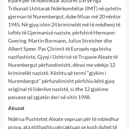
e parë për të ndëshkuar autorët u krye nga
Tribunali Ushtarak Ndërkombëtar (IMT) në qytetin
gjerman të Nurembergut, duke filluar më 20 nëntor
1945. Në gjyq ishin 24 kriminelët më të mëdhenj të
luftës të Gjermanisë naziste, përfshirë Hermann
Goering, Martin Bormann, Julius Streicher dhe
Albert Speer. Pas Çlirimit të Europës nga bisha
nazifashiste, Gjyqi i Ushtrisë së Trupave Aleate të
Nurenbergut përfundimisht, dënoi me vdekje 12
kriminelët nazistë. Kështu që termi “gjykim i
Nurembergut” përfundimisht përfshiu këtë gjyq
origjinal të liderëve nazistë, si dhe 12 gjykime
pasuese që zgjatën deri në vitin 1948.
Akuzat
Ndërsa Pushtetet Aleate vepruan për të mbledhur
prova, ata gjithashtu përcaktuan se kush duhet të