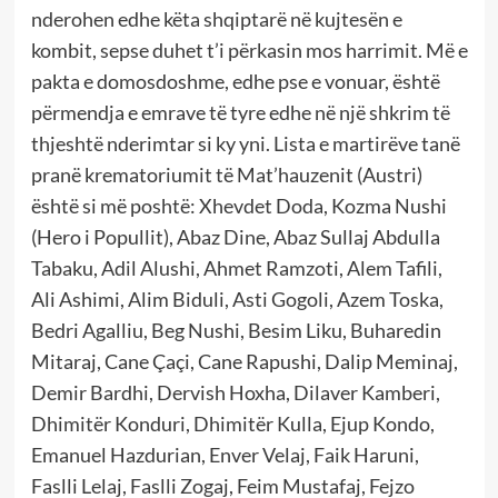
nderohen edhe këta shqiptarë në kujtesën e
kombit, sepse duhet t’i përkasin mos harrimit. Më e
pakta e domosdoshme, edhe pse e vonuar, është
përmendja e emrave të tyre edhe në një shkrim të
thjeshtë nderimtar si ky yni. Lista e martirëve tanë
pranë krematoriumit të Mat’hauzenit (Austri)
është si më poshtë: Xhevdet Doda, Kozma Nushi
(Hero i Popullit), Abaz Dine, Abaz Sullaj Abdulla
Tabaku, Adil Alushi, Ahmet Ramzoti, Alem Tafili,
Ali Ashimi, Alim Biduli, Asti Gogoli, Azem Toska,
Bedri Agalliu, Beg Nushi, Besim Liku, Buharedin
Mitaraj, Cane Çaçi, Cane Rapushi, Dalip Meminaj,
Demir Bardhi, Dervish Hoxha, Dilaver Kamberi,
Dhimitër Konduri, Dhimitër Kulla, Ejup Kondo,
Emanuel Hazdurian, Enver Velaj, Faik Haruni,
Faslli Lelaj, Faslli Zogaj, Feim Mustafaj, Fejzo