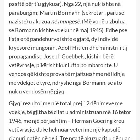
paaftë për t’u gjykuar). Nga 22, një nuk ishte në
paraburgim; Martin Bormann (sekretar i partisë
naziste) u akuzua
në mungesë
. (Më vonë u zbulua
se Bormann kishte vdekur në maj 1945). Edhe pse
lista e të pandehurve ishte e gjatë, dy individë
kryesorë mungonin. Adolf Hitleri dhe ministri i tij
propagandist, Joseph Goebbels, kishin bërë
vetëvrasje, pikërisht kur lufta po mbaronte. U
vendos që kishte prova të mjaftueshme në lidhje
me vdekjet e tyre, ndryshe nga Bormann, se ato
nuk u vendosën në gjyq.
Gjyqi rezultoi me një total prej 12 dënimeve me
vdekje, të gjitha të cilat u administruan më 16 tetor
1946, me një përjashtim – Herman Goering kreu
vetëvrasje, duke helmuar veten me një kapsulë
cianuri natën në qeli. Tre nga të akuzuarit u dënuan