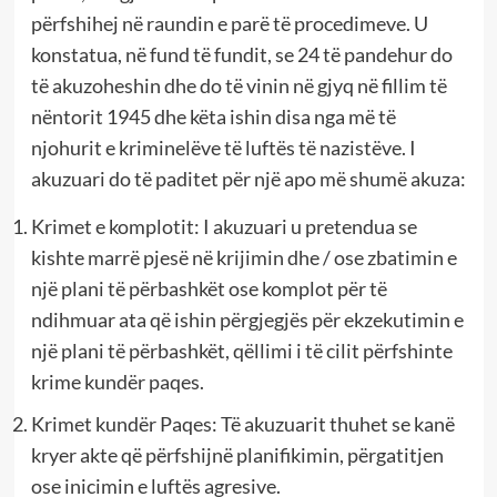
përfshihej në raundin e parë të procedimeve. U
konstatua, në fund të fundit, se 24 të pandehur do
të akuzoheshin dhe do të vinin në gjyq në fillim të
nëntorit 1945 dhe këta ishin disa nga më të
njohurit e kriminelëve të luftës të nazistëve. I
akuzuari do të paditet për një apo më shumë akuza:
Krimet e komplotit: I akuzuari u pretendua se
kishte marrë pjesë në krijimin dhe / ose zbatimin e
një plani të përbashkët ose komplot për të
ndihmuar ata që ishin përgjegjës për ekzekutimin e
një plani të përbashkët, qëllimi i të cilit përfshinte
krime kundër paqes.
Krimet kundër Paqes: Të akuzuarit thuhet se kanë
kryer akte që përfshijnë planifikimin, përgatitjen
ose inicimin e luftës agresive.