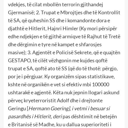
vdekjes, të cilat mbollën terrorin gjithandej
Gjermanisë; 2. Trupat e Mbrojtjes dhe të Kontrollit
të SA, që quheshin SS dhe i komandonte dora e
djathtë e Hitlerit, Hajnri Himler (Ky mori përsipër
edhe ndjekjen e të gjithë armiqve të Rajhut të Tretë
dhe dërgimin e tyre në kampet e shfarosjes
masive); 3. Agjentët e Policisë Sekrete, që e quajtën
GESTAPO, të cilët vëzhgonin me kujdes qoftë
trupat e SA, qoftë ato të SS (që do të thotë: përgjo,
por je i përgjuar. Ky organizëm sipas statistikave,
kshte në organikën e vet si efektiv mbi 100000
ushtarakë e agjentë. Këta nuk jepnin llogari askund
përveç kryeterroristit Adolf dhe i drejtonte
Geringu [
Hermann Goering], i vetmi i besuar si
pasardhës i Hitlerit, deri
pas dështimit në betejën
e
Britanisë së Madhe
,
ku u dallua superioriteti i