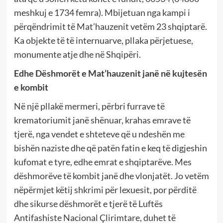
meshkuj e 1734 femra). Mbijetuan nga kampi i
përqëndrimit të Mat’hauzenit vetëm 23 shqiptarë.
Ka objekte të të internuarve, pllaka përjetuese,
monumente atje dhe në Shqipëri.
Edhe Dëshmorët e Mat’hauzenit janë në kujtesën
e kombit
Në një pllakë mermeri, përbri furrave të
krematoriumit janë shënuar, krahas emrave të
tjerë, nga vendet e shteteve që u ndeshën me
bishën naziste dhe që patën fatin e keq të digjeshin
kufomat e tyre, edhe emrat e shqiptarëve. Mes
dëshmorëve të kombit janë dhe vlonjatët. Jo vetëm
nëpërmjet këtij shkrimi për lexuesit, por përditë
dhe sikurse dëshmorët e tjerë të Luftës
Antifashiste Nacional Çlirimtare, duhet të