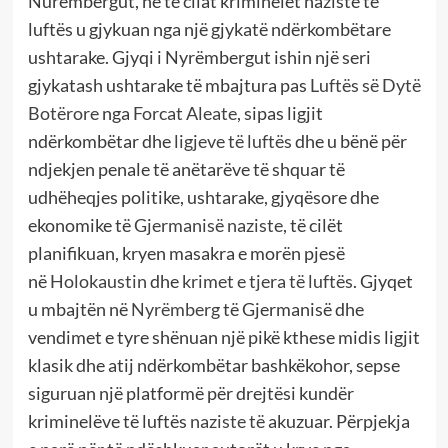
Nurembergut, në të cilat kriminelët nazistë të
luftës u gjykuan nga një gjykatë ndërkombëtare
ushtarake. Gjyqi i Nyrëmbergut ishin një seri
gjykatash ushtarake të mbajtura pas
Luftës së Dytë
Botërore
nga
Forcat Aleate
, sipas ligjit
ndërkombëtar dhe
ligjeve të luftës
dhe u bënë për
ndjekjen penale të anëtarëve të shquar të
udhëheqjes politike, ushtarake, gjyqësore dhe
ekonomike të
Gjermanisë naziste
, të cilët
planifikuan, kryen masakra e morën pjesë
në
Holokaustin
dhe
krimet e tjera të luftës
. Gjyqet
u mbajtën në
Nyrëmberg
të Gjermanisë dhe
vendimet e tyre shënuan një pikë kthese midis ligjit
klasik dhe atij ndërkombëtar bashkëkohor, sepse
siguruan një platformë për drejtësi kundër
kriminelëve të luftës
naziste të
akuzuar. Përpjekja