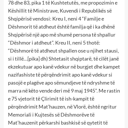
78 dhe 83, pika 1 të Kushtetutës, me propozimin e
Këshillit të Ministrave, Kuvendi i Republikës së
Shqipërisë vendosi: Kreu I, neni 4 “Familje e
Dëshmorit të atdheut është familja që i ka dhënë
Shqipërisë një apo më shumë persona të shpallur
“Dëshmor i atdheut”. Kreu II, neni 5 thotë:
“Dëshmorë të atdheut shpallen ose u njihet stausi,
si i tillë…[pika] dh) Shtetasit shqiptarë, të cilët janë
ekzekutuar apo kanë vdekur në burgjet dhe kampet
nazifashiste të përqëndrimit apo kanë vdekur si
pasojë e plagëve apo sëmundjeve të ndryshme të
marra në këto vende deri më 9 maj 1945”. Me rastin
e 75 vjetorit të Çlirimit të ish-kampit të
përqëndrimit Mat’hauzen, në Vlorë, është ngritur
Memoriali i Kujtesës së Dëshmorëve të
Mat’hauzenit përkarshi bashkisë së qytetit të