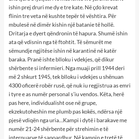
ishin prej druri me dy e tre kate. Në çdo krevat
flinin tre veta në kushte tepër të vështira. Për
mbulesë në dimër kishin një batanie të hollë.
Dritarja e dyert qëndronin të hapura. Shumë ishin
ata që vdisnin nga të ftohtit. Të sëmurët me
sëmundje ngjitëse ishin në karantinë në katër
baraka. Pranë ishte blloku i vdekjes, që dikur
shërbente si infermieri. Nga muaji prill 1944 deri
më 2 shkurt 1945, tek blloku i vdekjes u shënuan
4300 oficerë robër rusë, që nuk iu regjistrua as emri
i tyre e as numër personal s’iu vendos. Këta, herë
pas here, individualisht ose në grupe,
ekzekutoheshin me plumb pas kokës, ndërsa një
pjesë vdiqën nga uria…Kampi i dytë i barakave me
numër 21-24 shërbente për strehimin e të
internuarve të sapoardhur. Në kampin e tretë të