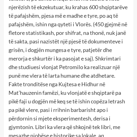
njerëzish të ekzekutuar, ku krahas 600 shqiptarëve
të pafajshëm, pjesa më e madhe e tyre, po aq të
pafajshëm, ishin nga qyteti i Vlorës. (450 gjejmë në
fletore statistikash, por shifrat, na thonë, nuk janë
të sakta, pasi nazistët një pjesë të dokumenteve i
grisën, i dogjën mungesa e tyre, patjetër dhe
merorja e shkurtër i ka pasojat e saj). Shkrimtari
dhe studiuesi vlonjat Petromilo ka realizuar një
punë me vlera të larta humane dhe atdhetare.
Fakte tronditëse nga Kujtesa e Hidhur në
Mat’hauzenin famëzi, ku vlonjatë e shqiptarë pa
pikë faji u dogjën më keq se të ishin copëza letrash
pa pikë vlere, pasi i rrihnin barbarisht apo i
përdornin si mjete eksperimentesh, derisa i
gjymtonin. Libri ka vlera që shkojnë tek libri, me
mesazhe njohëse e historike sa lokale, aq