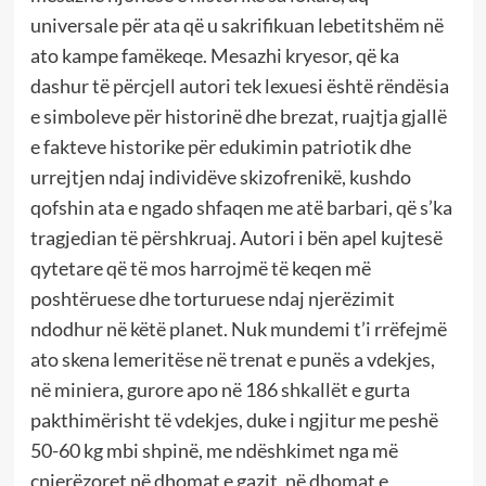
universale për ata që u sakrifikuan lebetitshëm në
ato kampe famëkeqe. Mesazhi kryesor, që ka
dashur të përcjell autori tek lexuesi është rëndësia
e simboleve për historinë dhe brezat, ruajtja gjallë
e fakteve historike për edukimin patriotik dhe
urrejtjen ndaj individëve skizofrenikë, kushdo
qofshin ata e ngado shfaqen me atë barbari, që s’ka
tragjedian të përshkruaj. Autori i bën apel kujtesë
qytetare që të mos harrojmë të keqen më
poshtëruese dhe torturuese ndaj njerëzimit
ndodhur në këtë planet. Nuk mundemi t’i rrëfejmë
ato skena lemeritëse në trenat e punës a vdekjes,
në miniera, gurore apo në 186 shkallët e gurta
pakthimërisht të vdekjes, duke i ngjitur me peshë
50-60 kg mbi shpinë, me ndëshkimet nga më
çnjerëzoret në dhomat e gazit, në dhomat e