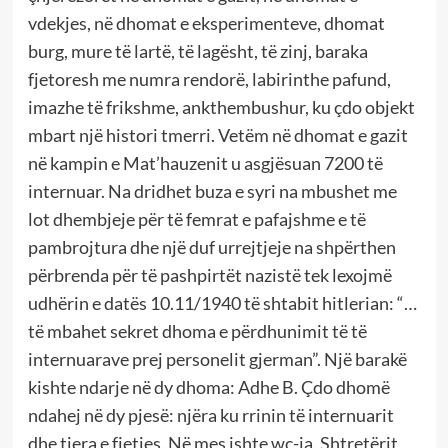
vdekjes, në dhomat e eksperimenteve, dhomat
burg, mure të lartë, të lagësht, të zinj, baraka
fjetoresh me numra rendorë, labirinthe pafund,
imazhe të frikshme, ankthembushur, ku çdo objekt
mbart një histori tmerri. Vetëm në dhomat e gazit
në kampin e Mat’hauzenit u asgjësuan 7200 të
internuar. Na dridhet buza e syri na mbushet me
lot dhembjeje për të femrat e pafajshme e të
pambrojtura dhe një duf urrejtjeje na shpërthen
përbrenda për të pashpirtët nazistë tek lexojmë
udhërin e datës 10.11/1940 të shtabit hitlerian: “…
të mbahet sekret dhoma e përdhunimit të të
internuarave prej personelit gjerman”. Një barakë
kishte ndarje në dy dhoma: Adhe B. Çdo dhomë
ndahej në dy pjesë: njëra ku rrinin të internuarit
dhe tjera e fjetjes. Në mes ishte wc-ja. Shtretërit