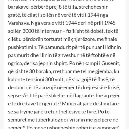
barakave, përbërë prej 8 të tilla, strehoheshin
gratë, të cilat i sollën në verë të vitit 1944 nga
Varshava. Nga vera e vitit 1944 deri në prill 1945
sollën 3000 të internuar – fizikisht të dobët, tek të
cilët u përdorën torturat më çnjerëzore, me finale
pushkatimin. Të pamundurit për të punuar i lidhnin
pas murit dhe i linin të zhveshur në të ftohtë e në
ngrica, derisa jepnin shpirt. Po nënkampi i Gusenit,
që kishte 30 baraka, rrethuar me tel me gjemba, ku
kalonte tensioni 300 volt, që s’ka gojë të flasë, të
denoncojë, të akuzojë në emër të drejtësisë e lirisë,
sepse s’është parë shkelje më flagrante dhe aq egër
e të drejtave të njeriut?! Minierat janë dëshmitare
se sa frymë janë tretur thellësive të tyre. Po të
sëmurët me tuberkuloz që i vrisnin me gjëlpërë në
zemër?! Po me se ushqeheshin robërit e kampeve?