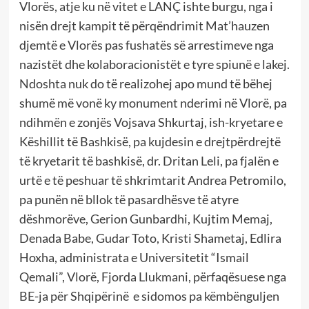
Vlorës, atje ku në vitet e LANÇ ishte burgu, nga i
nisën drejt kampit të përqëndrimit Mat’hauzen
djemtë e Vlorës pas fushatës së arrestimeve nga
nazistët dhe kolaboracionistët e tyre spiunë e lakej.
Ndoshta nuk do të realizohej apo mund të bëhej
shumë më vonë ky monument nderimi në Vlorë, pa
ndihmën e zonjës Vojsava Shkurtaj, ish-kryetare e
Këshillit të Bashkisë, pa kujdesin e drejtpërdrejtë
të kryetarit të bashkisë, dr. Dritan Leli, pa fjalën e
urtë e të peshuar të shkrimtarit Andrea Petromilo,
pa punën në bllok të pasardhësve të atyre
dëshmorëve, Gerion Gunbardhi, Kujtim Memaj,
Denada Babe, Gudar Toto, Kristi Shametaj, Edlira
Hoxha, administrata e Universitetit “Ismail
Qemali”, Vlorë, Fjorda Llukmani, përfaqësuese nga
BE-ja për Shqipërinë e sidomos pa këmbënguljen