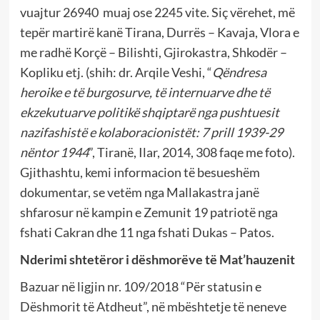
vuajtur 26940 muaj ose 2245 vite. Siç vërehet, më
tepër martirë kanë Tirana, Durrës – Kavaja, Vlora e
me radhë Korçë – Bilishti, Gjirokastra, Shkodër –
Kopliku etj. (shih: dr. Arqile Veshi, “
Qëndresa
heroike e të burgosurve, të internuarve dhe të
ekzekutuarve politikë shqiptarë nga pushtuesit
nazifashistë e kolaboracionistët: 7 prill 1939-29
nëntor 1944
”, Tiranë, Ilar, 2014, 308 faqe me foto).
Gjithashtu, kemi informacion të besueshëm
dokumentar, se vetëm nga Mallakastra janë
shfarosur në kampin e Zemunit 19 patriotë nga
fshati Cakran dhe 11 nga fshati Dukas – Patos.
Nderimi shtetëror i dëshmorëve të Mat’hauzenit
Bazuar në ligjin nr. 109/2018 “Për statusin e
Dëshmorit të Atdheut”, në mbështetje të neneve