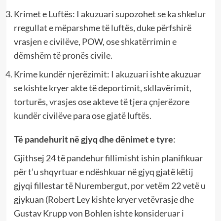
Krimet e Luftës: I akuzuari supozohet se ka shkelur
rregullat e mëparshme të luftës, duke përfshirë
vrasjen e civilëve, POW, ose shkatërrimin e
dëmshëm të pronës civile.
Krime kundër njerëzimit: I akuzuari ishte akuzuar
se kishte kryer akte të deportimit, skllavërimit,
torturës, vrasjes ose akteve të tjera çnjerëzore
kundër civilëve para ose gjatë luftës.
Të pandehurit në gjyq dhe dënimet e tyre
:
Gjithsej 24 të pandehur fillimisht ishin planifikuar
për t’u shqyrtuar e ndëshkuar në gjyq gjatë këtij
gjyqi fillestar të Nurembergut, por vetëm 22 vetë u
gjykuan (Robert Ley kishte kryer vetëvrasje dhe
Gustav Krupp von Bohlen ishte konsideruar i