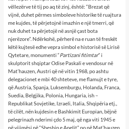
vëllezërve të tij po aq të zinj, është: “Brezat që
vijnë, duhet përmes simboleve historike të ruajtura
me kujdes, të përjetojnë imazhin e një tmerri, që
nuk duhet ta përjetojë në asnjë çast bota
njerëzore”. Ndërkohë, përherë na e ruan të freskët
këtë kujtesë edhe vepra simbol e historisë së Lirisë
Qytetare, monumenti “
Partizani fitimtar
” i
skulptorit shqiptar Odise Paskali e vendosur në
Mat’hauzen, Austri që në vitin 1968, po ashtu
delegacionet e mbi 40 shteteve, me flamujt e tyre,
që Austria, Spanja, Luksemburgu, Holanda, Franca,
Suedia, Belgjika, Polonia, Hungaria, ish –
Republikat Sovjetike, Izraeli, Italia, Shqipëria etj.,
të cilët, nën kujdesin e Bashkimit Europian, bëjnë
pelegrinazh nderimi çdo 5 maj, që nga viti 1945 e
në vijimësi në “Sheshin e Apelit” po në Mat’hauzen,