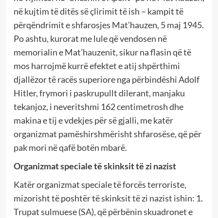
në kujtim të ditës së çlirimit të ish – kampit të
përqëndrimit e shfarosjes Mat’hauzen, 5 maj 1945.
Po ashtu, kurorat me lule që vendosen në
memorialin e Mat’hauzenit, sikur na flasin që të
mos harrojmë kurrë efektet e atij shpërthimi
djallëzor të racës superiore nga përbindëshi Adolf
Hitler, frymori i paskrupullt dilerant, manjaku
tekanjoz, i neveritshmi 162 centimetrosh dhe
makina e tij e vdekjes për së gjalli, me katër
organizmat pamëshirshmërisht shfarosëse, që për
pak mori në qafë botën mbarë.
Organizmat speciale të skinksit të zi nazist
Katër organizmat speciale të forcës terroriste,
mizorisht të poshtër të skinksit të zi nazist ishin: 1.
Trupat sulmuese (SA), që përbënin skuadronet e