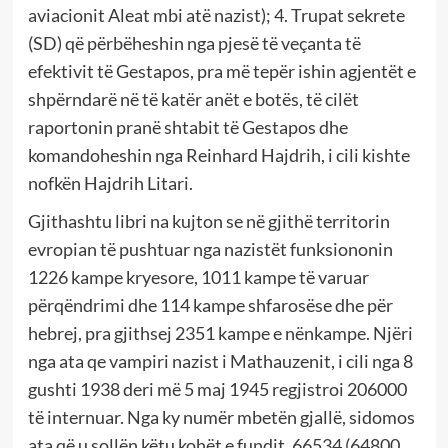
aviacionit Aleat mbi atë nazist); 4. Trupat sekrete
(SD) që përbëheshin nga pjesë të veçanta të
efektivit të Gestapos, pra më tepër ishin agjentët e
shpërndarë në të katër anët e botës, të cilët
raportonin pranë shtabit të Gestapos dhe
komandoheshin nga Reinhard Hajdrih, i cili kishte
nofkën Hajdrih Litari.
Gjithashtu libri na kujton se në gjithë territorin
evropian të pushtuar nga nazistët funksiononin
1226 kampe kryesore, 1011 kampe të varuar
përqëndrimi dhe 114 kampe shfarosëse dhe për
hebrej, pra gjithsej 2351 kampe e nënkampe. Njëri
nga ata qe vampiri nazist i Mathauzenit, i cili nga 8
gushti 1938 deri më 5 maj 1945 regjistroi 206000
të internuar. Nga ky numër mbetën gjallë, sidomos
ata që u sollën këtu kohët e fundit, 66534 (64800