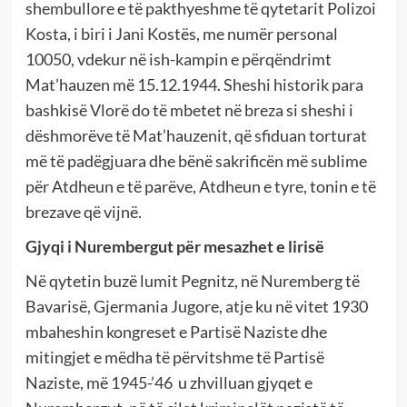
shembullore e të pakthyeshme të qytetarit Polizoi
Kosta, i biri i Jani Kostës, me numër personal
10050, vdekur në ish-kampin e përqëndrimt
Mat’hauzen më 15.12.1944. Sheshi historik para
bashkisë Vlorë do të mbetet në breza si sheshi i
dëshmorëve të Mat’hauzenit, që sfiduan torturat
më të padëgjuara dhe bënë sakrificën më sublime
për Atdheun e të parëve, Atdheun e tyre, tonin e të
brezave që vijnë.
Gjyqi i Nurembergut për mesazhet e lirisë
Në qytetin buzë lumit Pegnitz, në Nuremberg të
Bavarisë, Gjermania Jugore, atje ku në vitet 1930
mbaheshin kongreset e Partisë Naziste dhe
mitingjet e mëdha të përvitshme të Partisë
Naziste, më 1945-’46 u zhvilluan gjyqet e