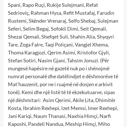
Spani, Rapo Ruçi, Rukije Sulejmani, Refat
Sedrioviç, Rahman Hysa, Refit Mustafaj, Farudin
Rustemi, Skënder Vrenaraj, Selfo Shebaj, Sulejman
Seferi, Selim Begaj, Sofokli Dimi, Seit Qemali,
Shezai Qemali, Shefqet Suli, Shahin Alia, Shyqyri
Tare, Zoga Falre, Taqi Poliçani, Vangjel Xhema,
Thoma Karagjozi, Qerim Asimi, Kristofor Gjyli,
Stefan Sotiri, Nasim Gjani, Tahsim Jonuzi. (Për
mungesë hapësire në gazetë nuk po i shënojmë
numrat personalë dhe datëlindjet e dëshmorëve të
Mat’hauzenit, por ne i ruajmë në dosjen e arkivit
tonë). Kemi dhe një listë të të ekzekutuarve, sipas
një dëshmitari: Asim Qerimi, Akile Lita, Dhimitër
Kosta, Ibrahim Rexhepi, Izet Memsi, Imer Rexhepi,
Jani Kariqi, Naum Thanasi, Naxhia Himçi, Narfi
Kaposhi, Pandeli Nandua, Meship Himçi, Miho