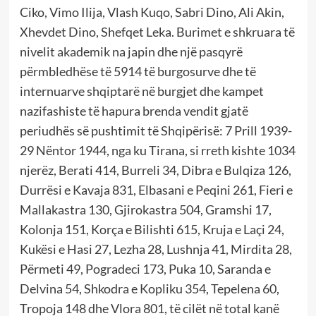
Ciko, Vimo Ilija, Vlash Kuqo, Sabri Dino, Ali Akin,
Xhevdet Dino, Shefqet Leka. Burimet e shkruara të
nivelit akademik na japin dhe një pasqyrë
përmbledhëse të 5914 të burgosurve dhe të
internuarve shqiptarë në burgjet dhe kampet
nazifashiste të hapura brenda vendit gjatë
periudhës së pushtimit të Shqipërisë: 7 Prill 1939-
29 Nëntor 1944, nga ku Tirana, si rreth kishte 1034
njerëz, Berati 414, Burreli 34, Dibra e Bulqiza 126,
Durrësi e Kavaja 831, Elbasani e Peqini 261, Fieri e
Mallakastra 130, Gjirokastra 504, Gramshi 17,
Kolonja 151, Korça e Bilishti 615, Kruja e Laçi 24,
Kukësi e Hasi 27, Lezha 28, Lushnja 41, Mirdita 28,
Përmeti 49, Pogradeci 173, Puka 10, Saranda e
Delvina 54, Shkodra e Kopliku 354, Tepelena 60,
Tropoja 148 dhe Vlora 801, të cilët në total kanë