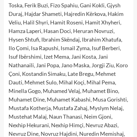
Toska, Ferik Buzi, Fizo Spahiu, Gani Kokli, Gjysh
Duraj, Hajdar Shameti, Hajredin Kërkova, Hakim
Veliu, Halil Shyri, Hamit Roseni, Hamit Xhyheri,
Hamza Laperi, Hasan Doci, Heruran Novruzi,
Hysen Shtufi, Ibrahim Skëndaj, Ibrahim Xhatufa,
Ilo Çomi, Isa Rapushi, Ismail Zyma, Isuf Berberi,
Isuf Ibërshimi, Izet Mema, Jani Kosta, Jani
Nathanaili, Jani Popa, Jano Maska, Jorgji Ziu, Koro
Çoni, Kostandin Simaku, Late Bregu, Mehmet
Dauti, Mehmet Sulo, Mihal Koçi, Mihal Pema,
Minella Gogo, Muhamed Velaj, Muhamet Bino,
Muhamet Dine, Muhamet Kabashi, Musa Gorishti,
Mustafa Kotherja, Mustafa Zahaj, Myslym Nelaj,
Mustehat Malaj, Naun Thanasi, Neim Gjoni,
Nexhip Hekurani, Nexhip Himçi, Nevruz Abazi,
Nevruz Dine, Novruz Hajdini, Nuredin Memishaj,