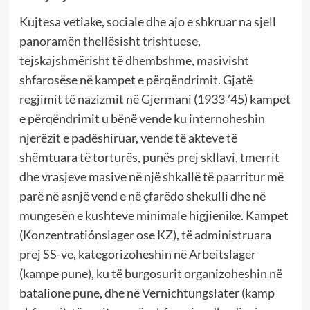
Kujtesa vetiake, sociale dhe ajo e shkruar na sjell
panoramën thellësisht trishtuese,
tejskajshmërisht të dhembshme, masivisht
shfarosëse në kampet e përqëndrimit. Gjatë
regjimit të nazizmit në Gjermani (1933-’45) kampet
e përqëndrimit u bënë vende ku internoheshin
njerëzit e padëshiruar, vende të akteve të
shëmtuara të torturës, punës prej skllavi, tmerrit
dhe vrasjeve masive në një shkallë të paarritur më
parë në asnjë vend e në çfarëdo shekulli dhe në
mungesën e kushteve minimale higjienike. Kampet
(Konzentratiónslager ose KZ), të administruara
prej SS-ve, kategorizoheshin në Arbeitslager
(kampe pune), ku të burgosurit organizoheshin në
batalione pune, dhe në Vernichtungslater (kamp