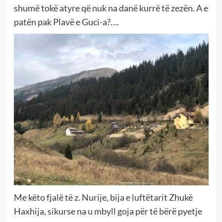
shumë tokë atyre që nuk na danë kurrë të zezën. A e
patën pak Plavë e Guci-a?….
Me këto fjalë të z. Nurije, bija e luftëtarit Zhukë
Haxhija, sikurse na u mbyll goja për të bërë pyetje