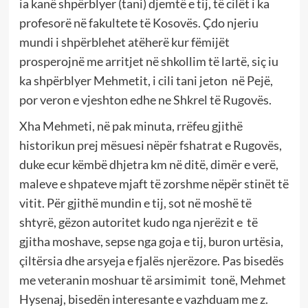
ia kanë shpërblyer (tani) djemtë e tij, të cilët i ka
profesorë në fakultete të Kosovës. Çdo njeriu
mundi i shpërblehet atëherë kur fëmijët
prosperojnë me arritjet në shkollim të lartë, siç iu
ka shpërblyer Mehmetit, i cili tani jeton në Pejë,
por veron e vjeshton edhe ne Shkrel të Rugovës.
Xha Mehmeti, në pak minuta, rrëfeu gjithë
historikun prej mësuesi nëpër fshatrat e Rugovës,
duke ecur këmbë dhjetra km në ditë, dimër e verë,
maleve e shpateve mjaft të zorshme nëpër stinët të
vitit. Për gjithë mundin e tij, sot në moshë të
shtyrë, gëzon autoritet kudo nga njerëzit e të
gjitha moshave, sepse nga goja e tij, buron urtësia,
çiltërsia dhe arsyeja e fjalës njerëzore. Pas bisedës
me veteranin moshuar të arsimimit tonë, Mehmet
Hysenaj, bisedën interesante e vazhduam me z.