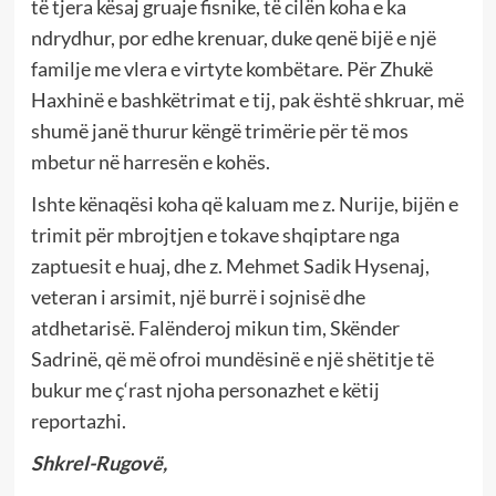
të tjera kësaj gruaje fisnike, të cilën koha e ka
ndrydhur, por edhe krenuar, duke qenë bijë e një
familje me vlera e virtyte kombëtare. Për Zhukë
Haxhinë e bashkëtrimat e tij, pak është shkruar, më
shumë janë thurur këngë trimërie për të mos
mbetur në harresën e kohës.
Ishte kënaqësi koha që kaluam me z. Nurije, bijën e
trimit për mbrojtjen e tokave shqiptare nga
zaptuesit e huaj, dhe z. Mehmet Sadik Hysenaj,
veteran i arsimit, një burrë i sojnisë dhe
atdhetarisë. Falënderoj mikun tim, Skënder
Sadrinë, që më ofroi mundësinë e një shëtitje të
bukur me ç‘rast njoha personazhet e këtij
reportazhi.
Shkrel-Rugovë,