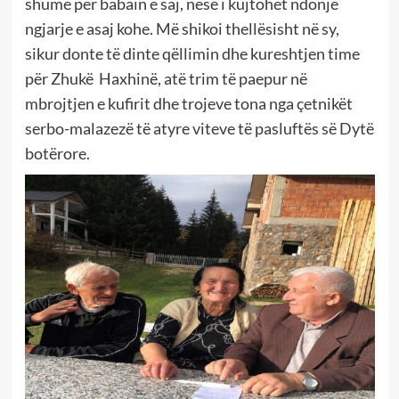
shumë për babain e saj, nëse i kujtohet ndonjë
ngjarje e asaj kohe. Më shikoi thellësisht në sy,
sikur donte të dinte qëllimin dhe kureshtjen time
për Zhukë Haxhinë, atë trim të paepur në
mbrojtjen e kufirit dhe trojeve tona nga çetnikët
serbo-malazezë të atyre viteve të pasluftës së Dytë
botërore.