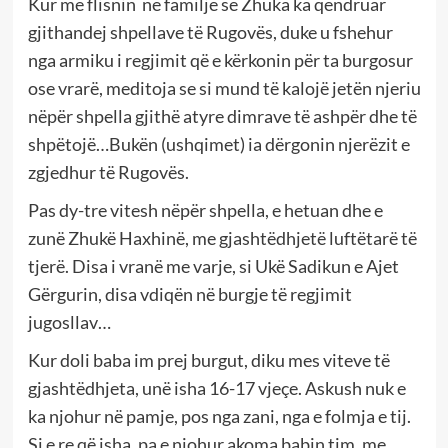
Kur më flisnin në familje se Zhuka ka qëndruar
gjithandej shpellave të Rugovës, duke u fshehur
nga armiku i regjimit që e kërkonin për ta burgosur
ose vrarë, meditoja se si mund të kalojë jetën njeriu
nëpër shpella gjithë atyre dimrave të ashpër dhe të
shpëtojë…Bukën (ushqimet) ia dërgonin njerëzit e
zgjedhur të Rugovës.
Pas dy-tre vitesh nëpër shpella, e hetuan dhe e
zunë Zhukë Haxhinë, me gjashtëdhjetë luftëtarë të
tjerë. Disa i vranë me varje, si Ukë Sadikun e Ajet
Gërgurin, disa vdiqën në burgje të regjimit
jugosllav…
Kur doli baba im prej burgut, diku mes viteve të
gjashtëdhjeta, unë isha 16-17 vjeçe. Askush nuk e
ka njohur në pamje, pos nga zani, nga e folmja e tij.
Si e re që isha, pa e njohur akoma babin tim, me