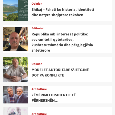
Opinion
Shikaj – Fshati ku historia, identiteti
dhe natyra shqiptare takohen
Editorial
Republika mbi interesat politike:
sovraniteti i qytetarëve,
kushtetutshmëria dhe përgjegjësia
shtetërore
Opinion
MODELET AUTORITARE S’JETOJNË
DOT PA KONFLIKTE
Art Kulture
ZËMËRIMI I DISIDENTIT TË
PËRHERSHËM…
Art Kulture