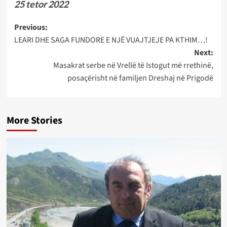
25 tetor 2022
Post
Previous:
LEARI DHE SAGA FUNDORE E NJË VUAJTJEJE PA KTHIM…!
navigation
Next:
Masakrat serbe në Vrellë të Istogut më rrethinë,
posaçërisht në familjen Dreshaj në Prigodë
More Stories