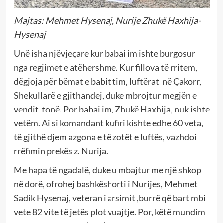
Majtas: Mehmet Hysenaj, Nurije Zhukë Haxhija-
Hysenaj
Unë isha njëvjeçare kur babai im ishte burgosur
nga regjimet e atëhershme. Kur fillova të rritem,
dëgjoja për bëmat e babit tim, luftërat në Çakorr,
Shekullarë e gjithandej, duke mbrojtur megjën e
vendit tonë. Por babai im, Zhukë Haxhija, nuk ishte
vetëm. Ai si komandant kufiri kishte edhe 60 veta,
të gjithë djem azgona e të zotët e luftës, vazhdoi
rrëfimin prekës z. Nurija.
Me hapa të ngadalë, duke u mbajtur me një shkop
në dorë, ofrohej bashkëshorti i Nurijes, Mehmet
Sadik Hysenaj, veteran i arsimit ,burrë që bart mbi
vete 82 vite të jetës plot vuajtje. Por, këtë mundim