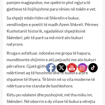
pamjen magjepsëse, me spektrin plot ngjyra të
gjetheve të llojllojshme para rënies në tokën e vet.
Sa shpejt mbërritëm në Shkrelin e bukur,
vendlindjen e poetit të madh Azem Shkreli. Përmes
Kushotanit historik, ngadalësoi shpejtësinë
Skënderi, për të parë sa më mirë ato bukuri
natyrore.
Rruga e asfaltuar, ndonëse me gropa të hapura,
mundësonte shijimin e atij pejsazhi me ato bukuri
përrallore. Gjatë gjithë rrugës mahniteshim me
ndërtimet aq të hovshme dhe të bukura atyre
shpateve të thyera. Të binin në sy vila moderne të
ndërtuara me standarde bashkohore.
Këtu po ndalemi dhe pushojmë, më tha miku im,
Skënderi. Në oborrin e dy vilave të bukura vërejta