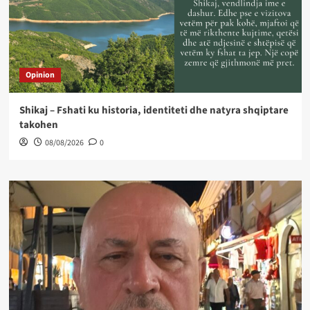
Opinion
Shikaj – Fshati ku historia, identiteti dhe natyra shqiptare
takohen
08/08/2026
0