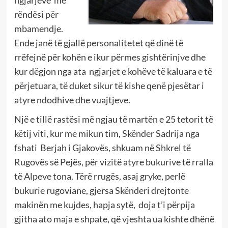
ngjarjeve me
rëndësi për
mbamendje.
Ende janë të gjallë personalitetet që dinë të
rrëfejnë për kohën e ikur përmes gishtërinjve dhe
kur dëgjon nga ata ngjarjet e kohëve të kaluara e të
përjetuara, të duket sikur të kishe qenë pjesëtar i
atyre ndodhive dhe vuajtjeve.
Një e tillë rastësi më ngjau të martën e 25 tetorit të
këtij viti, kur me mikun tim, Skënder Sadrija nga
fshati Berjah i Gjakovës, shkuam në Shkrel të
Rugovës së Pejës, për vizitë atyre bukurive të rralla
të Alpeve tona. Tërë rrugës, asaj gryke, perlë
bukurie rugoviane, gjersa Skënderi drejtonte
makinën me kujdes, hapja sytë, doja t’i përpija
gjitha ato maja e shpate, që vjeshta ua kishte dhënë