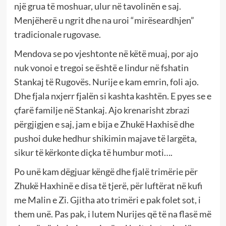
një grua të moshuar, ulur në tavolinën e saj.
Menjëherë u ngrit dhe na uroi “mirëseardhjen”
tradicionale rugovase.
Mendova se po vjeshtonte në këtë muaj, por ajo
nuk vonoi e tregoi se është e lindur në fshatin
Stankaj të Rugovës. Nurije e kam emrin, foli ajo.
Dhe fjala nxjerr fjalën si kashta kashtën. E pyes se e
çfarë familje në Stankaj. Ajo krenarisht zbrazi
përgjigjen e saj, jam e bija e Zhukë Haxhisë dhe
pushoi duke hedhur shikimin majave të largëta,
sikur të kërkonte diçka të humbur moti….
Po unë kam dëgjuar këngë dhe fjalë trimërie për
Zhukë Haxhinë e disa të tjerë, për luftërat në kufi
me Malin e Zi. Gjitha ato trimëri e pak folet sot, i
them unë. Pas pak, i lutem Nurijes që të na flasë më