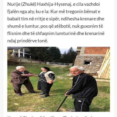
Nurije (Zhukë) Haxhija-Hysenaj, e cila vazhdoi
fjalën nga aty, ku e la: Kur më tregonin bëmat e
babait tim në rritje e sipër, ndihesha krenare dhe
shumë e lumtur, pos që atëbotë, nuk guxonim të
flisnim dhe të shfaqnim lumturinë dhe krenarinë
ndaj prindërve tonë.