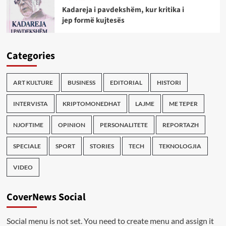
Kadareja i pavdekshëm, kur kritika i
jep formë kujtesës
Categories
ART KULTURE
BUSINESS
EDITORIAL
HISTORI
INTERVISTA
KRIPTOMONEDHAT
LAJME
ME TEPER
NJOFTIME
OPINION
PERSONALITETE
REPORTAZH
SPECIALE
SPORT
STORIES
TECH
TEKNOLOGJIA
VIDEO
CoverNews Social
Social menu is not set. You need to create menu and assign it