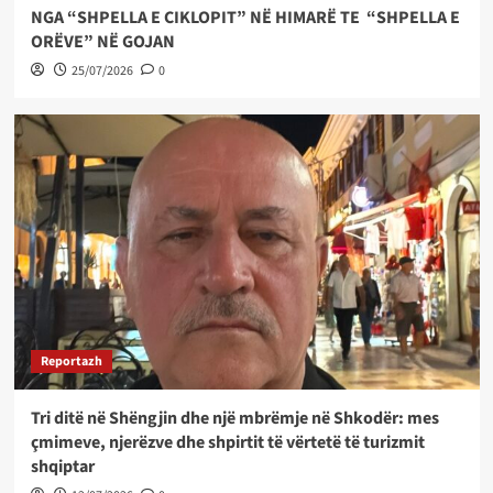
NGA “SHPELLA E CIKLOPIT” NË HIMARË TE “SHPELLA E
ORËVE” NË GOJAN
25/07/2026
0
Reportazh
Tri ditë në Shëngjin dhe një mbrëmje në Shkodër: mes
çmimeve, njerëzve dhe shpirtit të vërtetë të turizmit
shqiptar