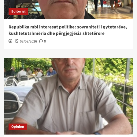
Editorial
Republika mbi interesat politike: sovraniteti i qytetarëve,
kushtetutshmëria dhe përgjegjësia shtetërore
08/08/2026
0
Opinion