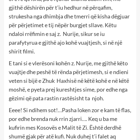
gjithë dëshirën për t’iu hedhur në përqafim,
strukesha nga dhimbja dhe tmerri që kisha dëgjuar
për përjetimet e tij nëpër burgjet sllave. Këtu
ndaloi rrëfimin e saj z. Nurije, sikur se iu
parafytyrua e gjithë ajo kohë vuajtjesh, si në një
shirit filmi.
E tani si e vlerësoni kohën z. Nurije, me gjithë këto
vuajtje dhe peshë të rënda përjetimesh, si e ndieni
veten si bijë e Zhuk Haxhisë në këtë kohë e në këtë
moshë, e pyeta prej kureshtjes sime, por edhe nga
gëzimi që pata rastin rastësisht ta njoh.
Eeee! Si ndihem sot!…Pasha loken zor e kam të flas,
por edhe brenda nuk rrin zjarri…. Keq u ba me
kufirin mes Kosovës e Malit të Zi. Është derdhë
shumë gjak për atë kufi. Nuk duhej t’i falet aq